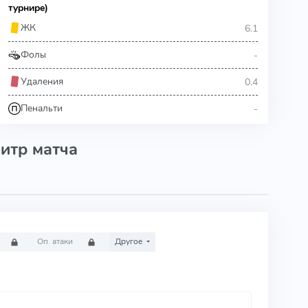
турнире)
6.1
ЖК
-
Фолы
0.4
Удаления
-
Пенальти
итр матча
Оп. атаки
Другое