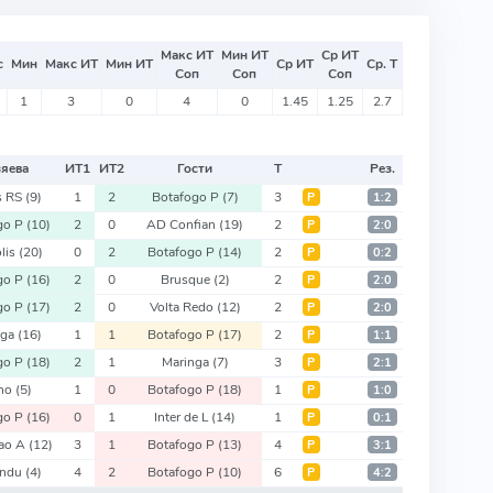
Макс ИТ
Мин ИТ
Ср ИТ
с
Мин
Макс ИТ
Мин ИТ
Ср ИТ
Ср. Т
Соп
Соп
Соп
1
3
0
4
0
1.45
1.25
2.7
яева
ИТ
1
ИТ
2
Гости
Т
Рез.
s RS
(9)
1
2
Botafogo P
(7)
3
Р
1:2
go P
(10)
2
0
AD Confian
(19)
2
Р
2:0
lis
(20)
0
2
Botafogo P
(14)
2
Р
0:2
go P
(16)
2
0
Brusque
(2)
2
Р
2:0
go P
(17)
2
0
Volta Redo
(12)
2
Р
2:0
nga
(16)
1
1
Botafogo P
(17)
2
Р
1:1
go P
(18)
2
1
Maringa
(7)
3
Р
2:1
ano
(5)
1
0
Botafogo P
(18)
1
Р
1:0
go P
(16)
0
1
Inter de L
(14)
1
Р
0:1
ao A
(12)
3
1
Botafogo P
(13)
4
Р
3:1
andu
(4)
4
2
Botafogo P
(10)
6
Р
4:2