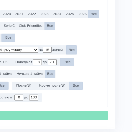
2020
2021
2022
2023
2024
2025
2026
Все
Serie C
Club Friendlies
Все
Все
за
матчей
Все
о 1.5
Победа от
до
Все
1-тайме
Ничья в 1-тайме
Все
Все
После 🏆
Кроме после 🏆
Все
Против команд со стоимостью от
до