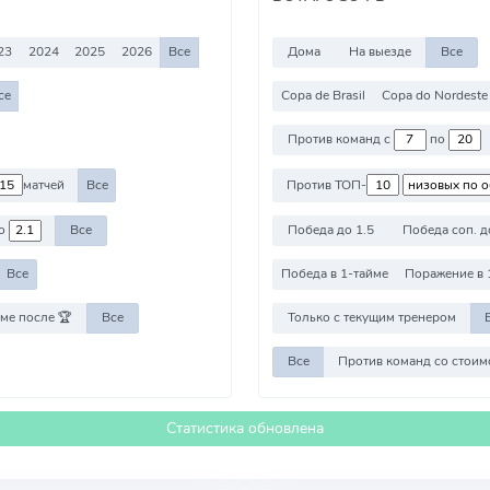
23
2024
2025
2026
Все
Дома
На выезде
Все
се
Copa de Brasil
Copa do Nordeste
Против команд с
по
матчей
Все
Против ТОП-
о
Все
Победа до 1.5
Победа соп. д
Все
Победа в 1-тайме
Поражение в 
ме после 🏆
Все
Только с текущим тренером
Все
Статистика обновлена