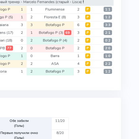
новый тренер - Marcelo Fernandes
(старый - Lisca)
❗️
fogo P
1
1
Fluminense
2
Р
1:1
ogo P
(5)
1
2
Floresta E
(8)
3
Р
1:2
baiana
3
3
Botafogo P
6
Р
3:3
rens
(17)
2
1
Botafogo P
(3)
3
69
Р
2:1
iari
(18)
0
2
Botafogo P
(4)
2
Р
0:2
 PB
2
0
Botafogo P
2
77
Р
2:0
fogo P
1
0
Barra
1
Р
1:0
fogo P
2
2
ASA
4
Р
2:2
toria
1
2
Botafogo P
3
Р
1:2
Обе забили
11/20
(Голы)
Первые получили очко
8/20
(Голы)