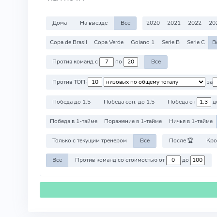
Дома
На выезде
Все
2020
2021
2022
20
Copa de Brasil
Copa Verde
Goiano 1
Serie B
Serie C
В
Против команд с
по
Все
Против ТОП-
за
Победа до 1.5
Победа соп. до 1.5
Победа от
д
Победа в 1-тайме
Поражение в 1-тайме
Ничья в 1-тайме
Только с текущим тренером
Все
После 🏆
Кро
Все
Против команд со стоимостью от
до