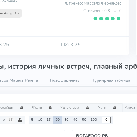
ч окончен
Гл. тренер: Марсело Фернандес
Стоимость: 0.8 тыс. €
па A
Тур 15
⬤
⬤
⬤
⬤
⬤
3.25
П2:
3.25
, история личных встреч, главный арб
cos Mateus Pereira
Коэффициенты
Турнирная таблица
Офсайды
Фолы
Уд. в створ
Ауты
Атаки
по
5
10
15
20
30
40
50
100
BOTAFOGO PB