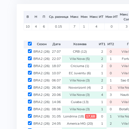
Макс
В
Н
П
Ср. разница
Макс
Мин
Макс ИТ
Мин ИТ
Со
10
4
6
0.15
7
1
4
0
3
Сезон
Дата
Хозяева
ИТ
1
ИТ
2
Г
BRA2
(26)
27.07
CRB
(12)
2
0
Vila
BRA2
(26)
22.07
Vila Nova
(5)
2
1
Fort
BRA2
(26)
18.07
Criciuma
(1)
2
0
Vila
BRA2
(26)
10.07
EC Juventu
(6)
1
0
Vila
BRA2
(26)
06.07
Vila Nova
(3)
2
1
Sao 
BRA2
(26)
26.06
Novorizont
(4)
2
1
Vila N
BRA2
(26)
20.06
Vila Nova
(3)
4
3
Naut
BRA2
(26)
14.06
Cuiaba
(13)
1
0
Vila
BRA2
(26)
08.06
Vila Nova
(3)
1
0
Botaf
BRA2
(26)
31.05
Londrina
(18)
0
1
Vila N
17,68
BRA2
(26)
24.05
America MG
(20)
1
2
Vila