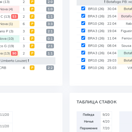
ai
(13)
2
❗️ Botafogo PB: 
Р
2:0
BR10
(26)
30.04
Bota
 Nova
(4)
1
Р
1:0
BRA3
(26)
25.04
Botaf
c C
(13)
2
53
Р
1:1
BR10
(26)
22.04
Ita
 Nova
(1)
6
Р
3:3
BRA3
(26)
19.04
Figuei
ario P
(3)
3
Р
2:1
BRA3
(26)
11.04
Ferrov
 Nova
(10)
1
Р
0:1
BR10
(26)
08.04
Sousa
ico G
(19)
3
Р
2:1
BRA3
(26)
04.04
Bota
va
(13)
2
90
Р
1:1
BR10
(26)
29.03
Bota
 Umberto Louzer)
❗️
CRB
4
BR10
(26)
25.03
Vi
Р
2:2
ТАБЛИЦА СТАВОК
11/20
Победа
9/20
Ничья
4/20
11/20
Поражение
7/20