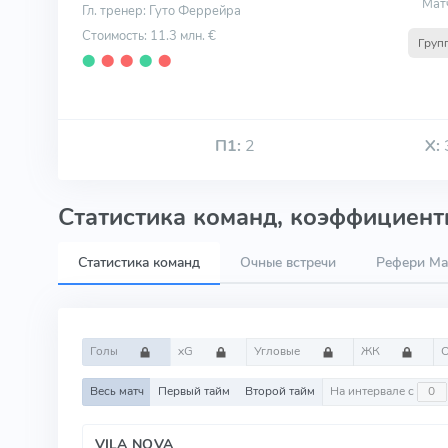
Мат
Гл. тренер: Гуто Феррейра
Стоимость: 11.3 млн. €
Груп
⬤
⬤
⬤
⬤
⬤
П1:
2
Х:
Статистика команд, коэффициенты
Статистика команд
Очные встречи
Рефери Mar
Голы
xG
Угловые
ЖК
Весь матч
Первый тайм
Второй тайм
На интервале с
VILA NOVA