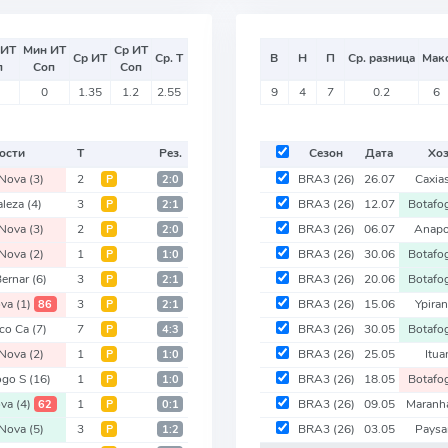
 ИТ
Мин ИТ
Ср ИТ
Ср ИТ
Ср. Т
В
Н
П
Ср. разница
Мак
п
Соп
Соп
0
1.35
1.2
2.55
9
4
7
0.2
6
ости
Т
Рез.
Сезон
Дата
Хоз
 Nova
(3)
2
BRA3
(26)
26.07
Caxia
Р
2:0
aleza
(4)
3
BRA3
(26)
12.07
Botafo
Р
2:1
 Nova
(3)
2
BRA3
(26)
06.07
Anapo
Р
2:0
 Nova
(2)
1
BRA3
(26)
30.06
Botafo
Р
1:0
Bernar
(6)
3
BRA3
(26)
20.06
Botafo
Р
2:1
ova
(1)
3
BRA3
(26)
15.06
Ypira
86
Р
2:1
ico Ca
(7)
7
BRA3
(26)
30.05
Botafo
Р
4:3
 Nova
(2)
1
BRA3
(26)
25.05
Itu
Р
1:0
ogo S
(16)
1
BRA3
(26)
18.05
Botafo
Р
1:0
ova
(4)
1
BRA3
(26)
09.05
Maranh
62
Р
0:1
 Nova
(5)
3
BRA3
(26)
03.05
Pays
Р
1:2