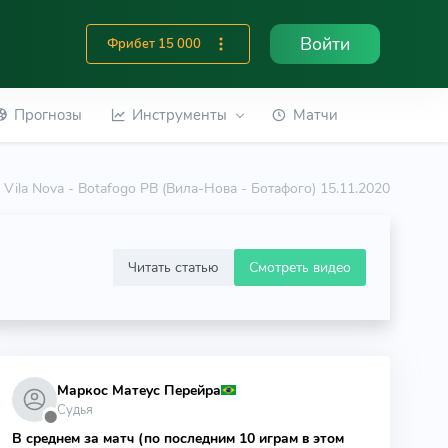
Войти
Фрибет 15 000
Прогнозы
Инструменты
Матчи
Vila Nova - Botafogo PB (Вила-Нова - Ботафого) 15.11.2020
Читать статью
Смотреть видео
Маркос Матеус Перейра
Судья
⬤
В среднем за матч (по последним 10 играм в этом