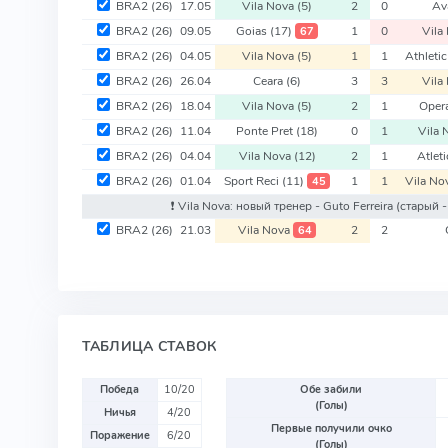
BRA2
(26)
17.05
Vila Nova
(5)
2
0
Av
BRA2
(26)
09.05
Goias
(17)
1
0
Vila
67
BRA2
(26)
04.05
Vila Nova
(5)
1
1
Athleti
BRA2
(26)
26.04
Ceara
(6)
3
3
Vila
BRA2
(26)
18.04
Vila Nova
(5)
2
1
Oper
BRA2
(26)
11.04
Ponte Pret
(18)
0
1
Vila
BRA2
(26)
04.04
Vila Nova
(12)
2
1
Atlet
BRA2
(26)
01.04
Sport Reci
(11)
1
1
Vila No
45
❗️ Vila Nova: новый тренер - Guto Ferreira
(старый -
BRA2
(26)
21.03
Vila Nova
2
2
64
ТАБЛИЦА СТАВОК
Победа
10/20
Обе забили
(Голы)
Ничья
4/20
Первые получили очко
Поражение
6/20
(Голы)