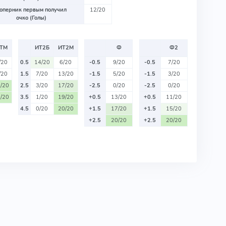
оперник первым получил
12/20
очко (Голы)
ТМ
ИТ2Б
ИТ2М
Ф
Ф2
/20
0.5
14/20
6/20
-0.5
9/20
-0.5
7/20
/20
1.5
7/20
13/20
-1.5
5/20
-1.5
3/20
/20
2.5
3/20
17/20
-2.5
0/20
-2.5
0/20
/20
3.5
1/20
19/20
+0.5
13/20
+0.5
11/20
4.5
0/20
20/20
+1.5
17/20
+1.5
15/20
+2.5
20/20
+2.5
20/20