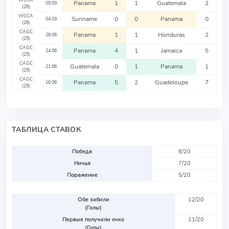
WCCA
Panama
1
1
Guatemala
2
09.09
(26)
WCCA
Suriname
0
0
Panama
0
04.09
(26)
CAGC
Panama
1
1
Honduras
2
28.06
(25)
CAGC
Panama
4
1
Jamaica
5
24.06
(25)
CAGC
Guatemala
0
1
Panama
1
21.06
(25)
CAGC
Panama
5
2
Guadeloupe
7
16.06
(25)
ТАБЛИЦА СТАВОК
Победа
8/20
Ничья
7/20
Поражение
5/20
Обе забили
12/20
(Голы)
Первые получили очко
11/20
(Голы)