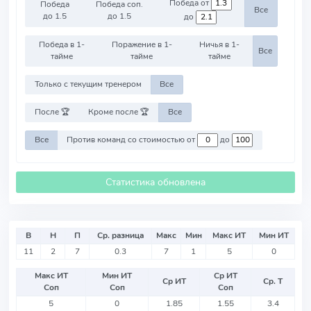
Победа от
Победа
Победа соп.
Все
до 1.5
до 1.5
до
Победа в 1-
Поражение в 1-
Ничья в 1-
Все
тайме
тайме
тайме
Только с текущим тренером
Все
После 🏆
Кроме после 🏆
Все
Все
Против команд со стоимостью от
до
Статистика обновлена
В
Н
П
Ср. разница
Макс
Мин
Макс ИТ
Мин ИТ
11
2
7
0.3
7
1
5
0
Макс ИТ
Мин ИТ
Ср ИТ
Ср ИТ
Ср. Т
Соп
Соп
Соп
5
0
1.85
1.55
3.4