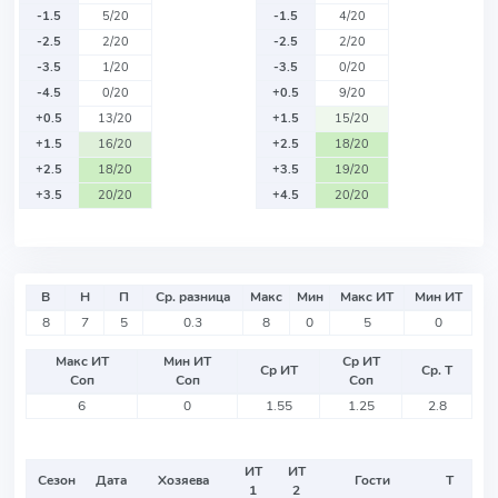
-1.5
5/20
-1.5
4/20
-2.5
2/20
-2.5
2/20
-3.5
1/20
-3.5
0/20
-4.5
0/20
+0.5
9/20
+0.5
13/20
+1.5
15/20
+1.5
16/20
+2.5
18/20
+2.5
18/20
+3.5
19/20
+3.5
20/20
+4.5
20/20
В
Н
П
Ср. разница
Макс
Мин
Макс ИТ
Мин ИТ
8
7
5
0.3
8
0
5
0
Макс ИТ
Мин ИТ
Ср ИТ
Ср ИТ
Ср. Т
Соп
Соп
Соп
6
0
1.55
1.25
2.8
ИТ
ИТ
Сезон
Дата
Хозяева
Гости
Т
1
2