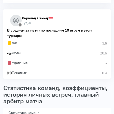
Харальд Лехнер
Судья
⬤
В среднем за матч (по последним 10 играм в этом
турнире)
3.6
ЖК
20.6
Фолы
-
Удаления
0.4
Пенальти
Статистика команд, коэффициенты,
история личных встреч, главный
арбитр матча
Статистика команд