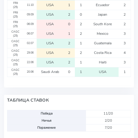
FRII
USA
1
1
Ecuador
2
11.10
(25)
FRII
USA
2
0
Japan
2
09.09
(25)
FRII
USA
0
2
South Kore
2
06.09
(25)
CAGC
USA
1
2
Mexico
3
06.07
(25)
CAGC
USA
2
1
Guatemala
3
02.07
(25)
CAGC
USA
2
2
Costa Rica
4
29.06
(25)
CAGC
USA
2
1
Haiti
3
22.06
(25)
CAGC
Saudi Arab
0
1
USA
1
20.06
(25)
ТАБЛИЦА СТАВОК
Победа
11/20
Ничья
2/20
Поражение
7/20