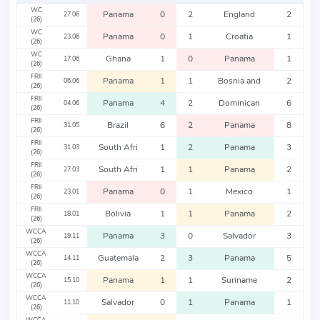
WC
Panama
0
2
England
2
27.06
(26)
WC
Panama
0
1
Croatia
1
23.06
(26)
WC
Ghana
1
0
Panama
1
17.06
(26)
FRII
Panama
1
1
Bosnia and
2
06.06
(26)
FRII
Panama
4
2
Dominican
6
04.06
(26)
FRII
Brazil
6
2
Panama
8
31.05
(26)
FRII
South Afri
1
2
Panama
3
31.03
(26)
FRII
South Afri
1
1
Panama
2
27.03
(26)
FRII
Panama
0
1
Mexico
1
23.01
(26)
FRII
Bolivia
1
1
Panama
2
18.01
(26)
WCCA
Panama
3
0
Salvador
3
19.11
(26)
WCCA
Guatemala
2
3
Panama
5
14.11
(26)
WCCA
Panama
1
1
Suriname
2
15.10
(26)
WCCA
Salvador
0
1
Panama
1
11.10
(26)