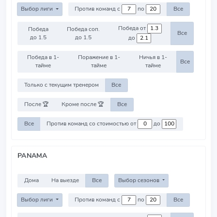
Выбор лиги
Против команд с
по
Все
Победа от
Победа
Победа соп.
Все
до 1.5
до 1.5
до
Победа в 1-
Поражение в 1-
Ничья в 1-
Все
тайме
тайме
тайме
Только с текущим тренером
Все
После 🏆
Кроме после 🏆
Все
Все
Против команд со стоимостью от
до
PANAMA
Дома
На выезде
Все
Выбор сезонов
Выбор лиги
Против команд с
по
Все