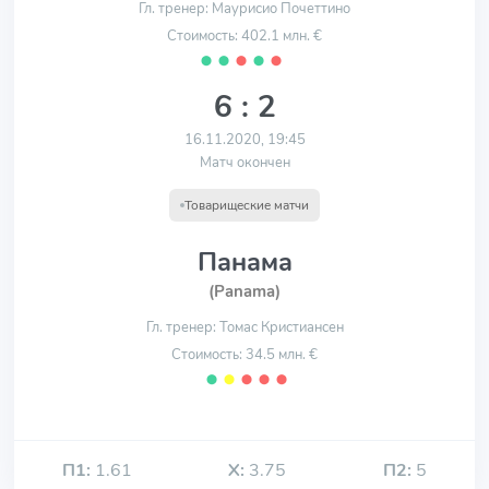
Гл. тренер: Маурисио Почеттино
Стоимость: 402.1 млн. €
⬤
⬤
⬤
⬤
⬤
6 : 2
16.11.2020, 19:45
Матч окончен
Товарищеские матчи
Панама
(Panama)
Гл. тренер: Томас Кристиансен
Стоимость: 34.5 млн. €
⬤
⬤
⬤
⬤
⬤
П1:
1.61
Х:
3.75
П2:
5