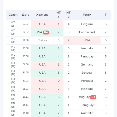
ИТ
ИТ
Сезон
Дата
Хозяева
Гости
Т
1
2
WC
USA
1
4
Belgium
5
07.07
(26)
WC
USA
2
0
Bosnia and
2
64
02.07
(26)
WC
Turkey
3
2
USA
5
26.06
(26)
WC
USA
2
0
Australia
2
19.06
(26)
WC
USA
4
1
Paraguay
5
13.06
(26)
FRII
USA
1
2
Germany
3
06.06
(26)
FRII
USA
3
2
Senegal
5
31.05
(26)
FRII
USA
0
2
Portugal
2
31.03
(26)
FRII
USA
2
5
Belgium
7
28.03
(26)
FRII
USA
5
1
Uruguay
6
64
19.11
(25)
FRII
USA
2
1
Paraguay
3
15.11
(25)
FRII
USA
2
1
Australia
3
15.10
(25)