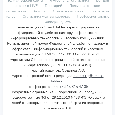
Полная версия сайта
Футбольная статистика
Бот для
ставок в LIVE
Глоссарий
Пользовательское
соглашение
Авторы
Ставки на угловые
Статистика
голов
Статистика желтых карточек
Профессиональные
капперы Рунета
Сетевое издание Smart Tables зарегистрировано в
федеральной службе по надзору в сфере связи,
информационных технологий и массовых коммуникаций.
Регистрационный номер Федеральной службы по надзору в
сфере связи, информационных технологий и массовых
коммуникаций ЭЛ № ФС 77 - 80199 от 22.01.2021
Учредитель
:
Общество с ограниченной ответственностью
«Смарт Тейблс» (ОГРН: 1195081014391)
Главный редактор: Ордынец А.О.
Адрес электронной почты редакции:
marketing@smart-
tables.ru
Телефон редакции:
+7 915 815 47 05
Возрастные ограничения информационной продукции,
предусмотренные ФЗ от 29.12.2010 N436-ФЗ «О защите
детей от информации, причиняющей вред их здоровью
и развитию»: 18+