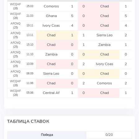
WCQAF
Comoros
1
0
Chad
1
25.03
(26)
WCQAF
Ghana
5
0
Chad
5
21.03
(26)
AFCNQ
Ivory Coas
4
0
Chad
4
19.11
(25)
AFCNQ
Chad
1
1
Sierra Leo
2
13.11
(25)
AFCNQ
Chad
0
1
Zambia
1
15.10
(25)
AFCNQ
Zambia
0
0
Chad
0
11.10
(25)
AFCNQ
Chad
0
2
Ivory Coas
2
10.09
(25)
AFCNQ
Sierra Leo
0
0
Chad
0
06.09
(25)
WCQAF
Chad
0
2
Comoros
2
11.06
(26)
WCQAF
Central Af
1
0
Chad
1
05.06
(26)
ТАБЛИЦА СТАВОК
Победа
0/20