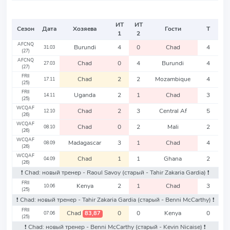
ИТ
ИТ
Сезон
Дата
Хозяева
Гости
Т
1
2
AFCNQ
Burundi
4
0
Chad
4
31.03
(27)
AFCNQ
Chad
0
4
Burundi
4
27.03
(27)
FRII
Chad
2
2
Mozambique
4
17.11
(25)
FRII
Uganda
2
1
Chad
3
14.11
(25)
WCQAF
Chad
2
3
Central Af
5
12.10
(26)
WCQAF
Chad
0
2
Mali
2
08.10
(26)
WCQAF
Madagascar
3
1
Chad
4
08.09
(26)
WCQAF
Chad
1
1
Ghana
2
04.09
(26)
❗️ Chad: новый тренер - Raoul Savoy
(старый - Tahir Zakaria Gardia)
❗️
FRII
Kenya
2
1
Chad
3
10.06
(25)
❗️ Chad: новый тренер - Tahir Zakaria Gardia
(старый - Benni McCarthy)
❗️
FRII
Chad
0
0
Kenya
0
83,87
07.06
(25)
❗️ Chad: новый тренер - Benni McCarthy
(старый - Kevin Nicaise)
❗️