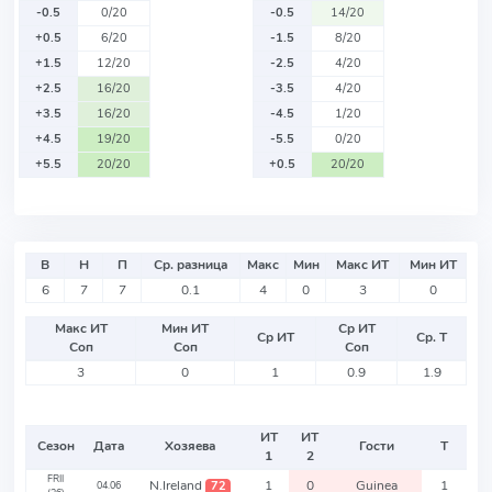
-0.5
0/20
-0.5
14/20
+0.5
6/20
-1.5
8/20
+1.5
12/20
-2.5
4/20
+2.5
16/20
-3.5
4/20
+3.5
16/20
-4.5
1/20
+4.5
19/20
-5.5
0/20
+5.5
20/20
+0.5
20/20
В
Н
П
Ср. разница
Макс
Мин
Макс ИТ
Мин ИТ
6
7
7
0.1
4
0
3
0
Макс ИТ
Мин ИТ
Ср ИТ
Ср ИТ
Ср. Т
Соп
Соп
Соп
3
0
1
0.9
1.9
ИТ
ИТ
Сезон
Дата
Хозяева
Гости
Т
1
2
FRII
N.Ireland
1
0
Guinea
1
72
04.06