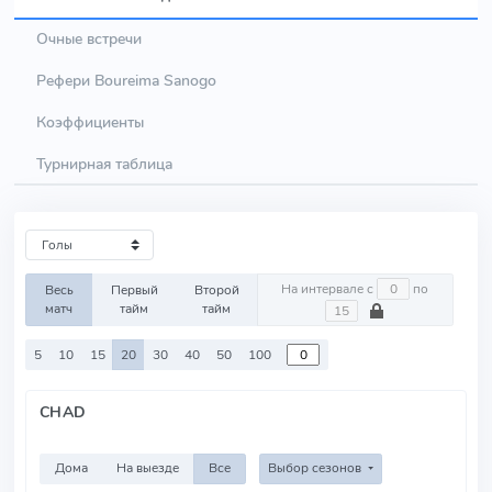
Очные встречи
Рефери Boureima Sanogo
Коэффициенты
Турнирная таблица
На интервале с
по
Весь
Первый
Второй
матч
тайм
тайм
5
10
15
20
30
40
50
100
CHAD
Дома
На выезде
Все
Выбор сезонов