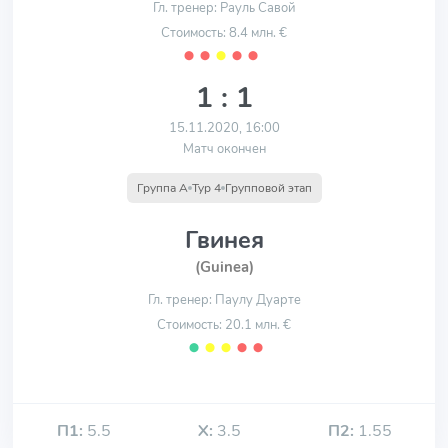
Гл. тренер: Рауль Савой
Стоимость: 8.4 млн. €
⬤
⬤
⬤
⬤
⬤
1 : 1
15.11.2020, 16:00
Матч окончен
Группа A
Тур 4
Групповой этап
Гвинея
(Guinea)
Гл. тренер: Паулу Дуарте
Стоимость: 20.1 млн. €
⬤
⬤
⬤
⬤
⬤
П1:
5.5
Х:
3.5
П2:
1.55