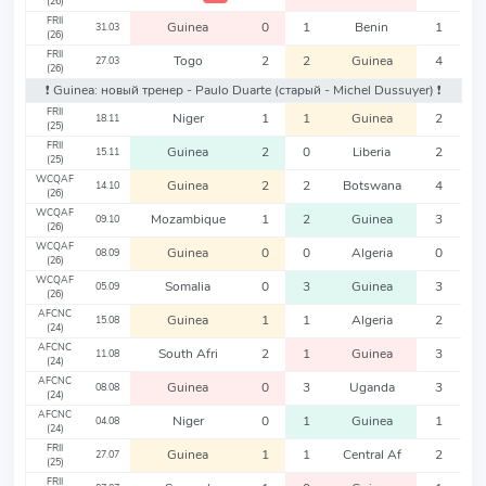
(26)
FRII
Guinea
0
1
Benin
1
31.03
(26)
FRII
Togo
2
2
Guinea
4
27.03
(26)
❗️ Guinea: новый тренер - Paulo Duarte
(старый - Michel Dussuyer)
❗️
FRII
Niger
1
1
Guinea
2
18.11
(25)
FRII
Guinea
2
0
Liberia
2
15.11
(25)
WCQAF
Guinea
2
2
Botswana
4
14.10
(26)
WCQAF
Mozambique
1
2
Guinea
3
09.10
(26)
WCQAF
Guinea
0
0
Algeria
0
08.09
(26)
WCQAF
Somalia
0
3
Guinea
3
05.09
(26)
AFCNC
Guinea
1
1
Algeria
2
15.08
(24)
AFCNC
South Afri
2
1
Guinea
3
11.08
(24)
AFCNC
Guinea
0
3
Uganda
3
08.08
(24)
AFCNC
Niger
0
1
Guinea
1
04.08
(24)
FRII
Guinea
1
1
Central Af
2
27.07
(25)
FRII