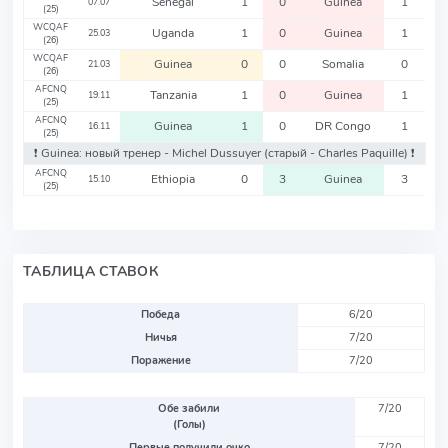
Senegal
1
0
Guinea
1
07.07
(25)
WCQAF
Uganda
1
0
Guinea
1
25.03
(26)
WCQAF
Guinea
0
0
Somalia
0
21.03
(26)
AFCNQ
Tanzania
1
0
Guinea
1
19.11
(25)
AFCNQ
Guinea
1
0
DR Congo
1
16.11
(25)
❗️ Guinea: новый тренер - Michel Dussuyer
(старый - Charles Paquille)
❗️
AFCNQ
Ethiopia
0
3
Guinea
3
15.10
(25)
ТАБЛИЦА СТАВОК
Победа
6/20
Ничья
7/20
Поражение
7/20
Обе забили
7/20
(Голы)
Первые получили очко
7/20