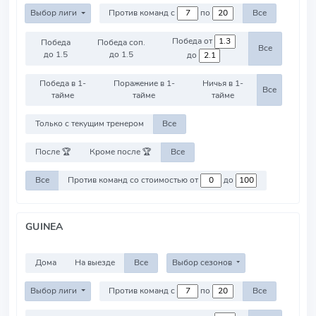
Выбор лиги
Против команд с
по
Все
Победа от
Победа
Победа соп.
Все
до 1.5
до 1.5
до
Победа в 1-
Поражение в 1-
Ничья в 1-
Все
тайме
тайме
тайме
Только с текущим тренером
Все
После 🏆
Кроме после 🏆
Все
Все
Против команд со стоимостью от
до
GUINEA
Дома
На выезде
Все
Выбор сезонов
Выбор лиги
Против команд с
по
Все