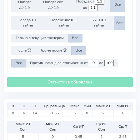
Победа от
Победа
Победа соп.
Все
до 1.5
до 1.5
до
Победа в 1-
Поражение в 1-
Ничья в 1-
Все
тайме
тайме
тайме
Только с текущим тренером
Все
После 🏆
Кроме после 🏆
Все
Все
Против команд со стоимостью от
до
Статистика обновлена
В
Н
П
Ср. разница
Макс
Мин
Макс ИТ
Мин ИТ
0
6
14
-1.55
5
0
2
0
Макс ИТ
Мин ИТ
Ср ИТ
Ср ИТ
Ср. Т
Соп
Соп
Соп
5
0
0.45
2
2.45