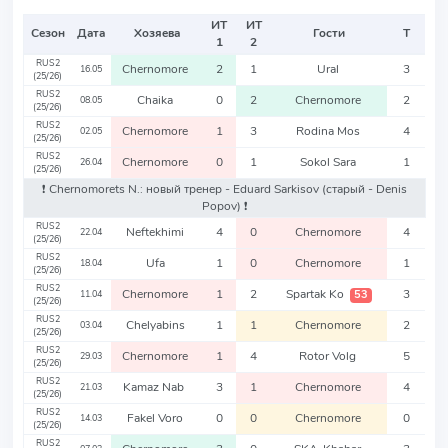
ИТ
ИТ
Сезон
Дата
Хозяева
Гости
Т
1
2
RUS2
Chernomore
2
1
Ural
3
16.05
(25/26)
RUS2
Chaika
0
2
Chernomore
2
08.05
(25/26)
RUS2
Chernomore
1
3
Rodina Mos
4
02.05
(25/26)
RUS2
Chernomore
0
1
Sokol Sara
1
26.04
(25/26)
❗️ Chernomorets N.: новый тренер - Eduard Sarkisov
(старый - Denis
Popov)
❗️
RUS2
Neftekhimi
4
0
Chernomore
4
22.04
(25/26)
RUS2
Ufa
1
0
Chernomore
1
18.04
(25/26)
RUS2
Chernomore
1
2
Spartak Ko
3
53
11.04
(25/26)
RUS2
Chelyabins
1
1
Chernomore
2
03.04
(25/26)
RUS2
Chernomore
1
4
Rotor Volg
5
29.03
(25/26)
RUS2
Kamaz Nab
3
1
Chernomore
4
21.03
(25/26)
RUS2
Fakel Voro
0
0
Chernomore
0
14.03
(25/26)
RUS2