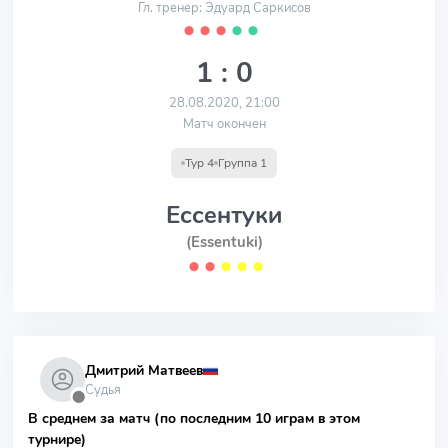
Гл. тренер: Эдуард Саркисов
⬤
⬤
⬤
⬤
⬤
1 : 0
28.08.2020, 21:00
Матч окончен
Тур 4
Группа 1
Ессентуки
(Essentuki)
⬤
⬤
⬤
⬤
⬤
Дмитрий Матвеев
Судья
⬤
В среднем за матч (по последним 10 играм в этом
турнире)