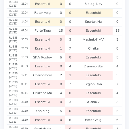
RUS3B
Essentuki
0
0
Biolog-Nov
0
29.04
(22/23)
RUS3B
Rotor Volg
0
0
Essentuki
0
22.04
(22/23)
RUS3B
Essentuki
0
0
Spartak Na
0
14.04
(22/23)
RUS3B
Forte Taga
15
0
Essentuki
15
07.04
(22/23)
RUS3B
Essentuki
0
3
Mashuk-KMV
3
30.03
(22/23)
RUS3B
Essentuki
1
7
Chaika
8
23.03
(22/23)
RUS3B
SKA Rostov
5
0
Essentuki
5
16.03
(22/23)
RUS3B
Essentuki
0
4
Dynamo Sta
4
09.03
(22/23)
RUS3B
Chernomore
2
1
Essentuki
3
12.11
(22/23)
RUS3B
Essentuki
0
7
Legion Dyn
7
08.11
(22/23)
RUS3B
Druzhba Ma
4
0
Essentuki
4
03.11
(22/23)
RUS3B
Essentuki
0
3
Alania 2
3
27.10
(22/23)
RUS3B
Kholding
5
0
Essentuki
5
20.10
(22/23)
RUS3B
Essentuki
0
6
Rotor Volg
6
13.10
(22/23)
RUS3B
Spartak Na
1
0
Essentuki
1
07.10