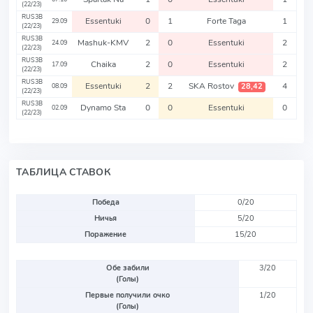
(22/23)
RUS3B
Essentuki
0
1
Forte Taga
1
29.09
(22/23)
RUS3B
Mashuk-KMV
2
0
Essentuki
2
24.09
(22/23)
RUS3B
Chaika
2
0
Essentuki
2
17.09
(22/23)
RUS3B
Essentuki
2
2
SKA Rostov
4
28,42
08.09
(22/23)
RUS3B
Dynamo Sta
0
0
Essentuki
0
02.09
(22/23)
ТАБЛИЦА СТАВОК
Победа
0/20
Ничья
5/20
Поражение
15/20
Обе забили
3/20
(Голы)
Первые получили очко
1/20
(Голы)