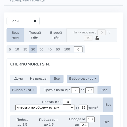
Турнирная таблица
На интервале с
по
Весь
Первый
Второй
матч
тайм
тайм
5
10
15
20
30
40
50
100
CHERNOMORETS N.
Дома
На выезде
Все
Выбор сезонов
Выбор лиги
Против команд с
по
Все
Против ТОП-
Все
за
матчей
Победа от
Победа
Победа соп.
Все
до 1.5
до 1.5
до