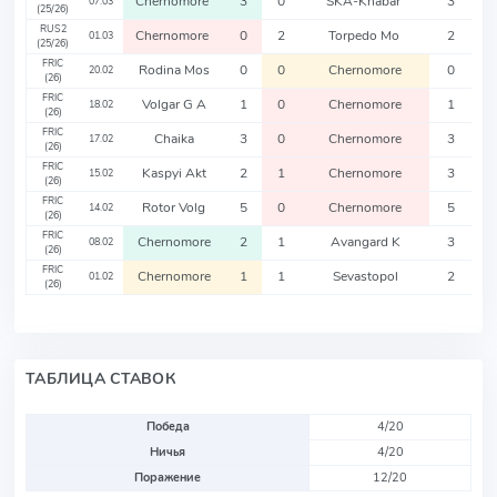
Chernomore
3
0
SKA-Khabar
3
07.03
(25/26)
RUS2
Chernomore
0
2
Torpedo Mo
2
01.03
(25/26)
FRIC
Rodina Mos
0
0
Chernomore
0
20.02
(26)
FRIC
Volgar G A
1
0
Chernomore
1
18.02
(26)
FRIC
Chaika
3
0
Chernomore
3
17.02
(26)
FRIC
Kaspyi Akt
2
1
Chernomore
3
15.02
(26)
FRIC
Rotor Volg
5
0
Chernomore
5
14.02
(26)
FRIC
Chernomore
2
1
Avangard K
3
08.02
(26)
FRIC
Chernomore
1
1
Sevastopol
2
01.02
(26)
ТАБЛИЦА СТАВОК
Победа
4/20
Ничья
4/20
Поражение
12/20