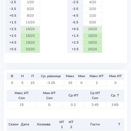
-2.5
1/20
-2.5
4/20
-3.5
0/20
-3.5
2/20
+0.5
8/20
-4.5
1/20
+1.5
13/20
-5.5
0/20
+2.5
16/20
+0.5
16/20
+3.5
18/20
+1.5
18/20
+4.5
19/20
+2.5
19/20
+5.5
20/20
+3.5
20/20
В
Н
П
Ср. разница
Макс
Мин
Макс ИТ
Мин ИТ
0
5
15
-3.25
15
0
2
0
Макс ИТ
Мин ИТ
Ср ИТ
Ср ИТ
Ср. Т
Соп
Соп
Соп
15
0
0.2
3.45
3.65
ИТ
ИТ
Сезон
Дата
Хозяева
Гости
Т
1
2