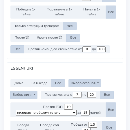
Победа в 1-
Поражение в 1-
Ничья в 1-
Все
тайме
тайме
тайме
Только с текущим тренером
Все
После 🏆
Кроме после 🏆
Все
Все
Против команд со стоимостью от
до
ESSENTUKI
Дома
На выезде
Все
Выбор сезонов
Выбор лиги
Против команд с
по
Все
Против ТОП-
Все
за
матчей
Победа от
Победа
Победа соп.
Все
до 1.5
до 1.5