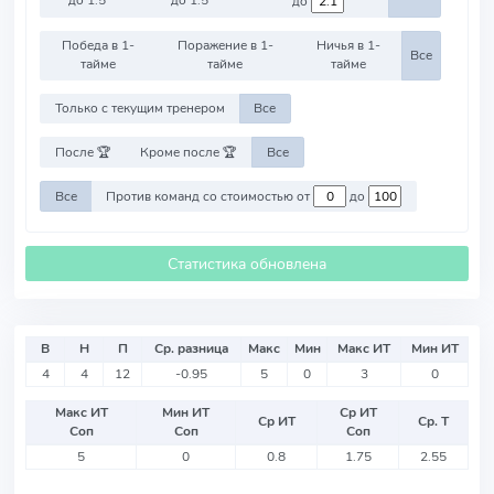
до
Победа в 1-
Поражение в 1-
Ничья в 1-
Все
тайме
тайме
тайме
Только с текущим тренером
Все
После 🏆
Кроме после 🏆
Все
Все
Против команд со стоимостью от
до
Статистика обновлена
В
Н
П
Ср. разница
Макс
Мин
Макс ИТ
Мин ИТ
4
4
12
-0.95
5
0
3
0
Макс ИТ
Мин ИТ
Ср ИТ
Ср ИТ
Ср. Т
Соп
Соп
Соп
5
0
0.8
1.75
2.55