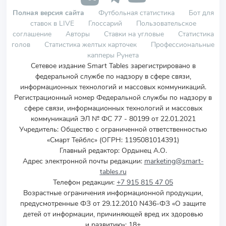
Полная версия сайта
Футбольная статистика
Бот для
ставок в LIVE
Глоссарий
Пользовательское
соглашение
Авторы
Ставки на угловые
Статистика
голов
Статистика желтых карточек
Профессиональные
капперы Рунета
Сетевое издание Smart Tables зарегистрировано в
федеральной службе по надзору в сфере связи,
информационных технологий и массовых коммуникаций.
Регистрационный номер Федеральной службы по надзору в
сфере связи, информационных технологий и массовых
коммуникаций ЭЛ № ФС 77 - 80199 от 22.01.2021
Учредитель
:
Общество с ограниченной ответственностью
«Смарт Тейблс» (ОГРН: 1195081014391)
Главный редактор: Ордынец А.О.
Адрес электронной почты редакции:
marketing@smart-
tables.ru
Телефон редакции:
+7 915 815 47 05
Возрастные ограничения информационной продукции,
предусмотренные ФЗ от 29.12.2010 N436-ФЗ «О защите
детей от информации, причиняющей вред их здоровью
и развитию»: 18+