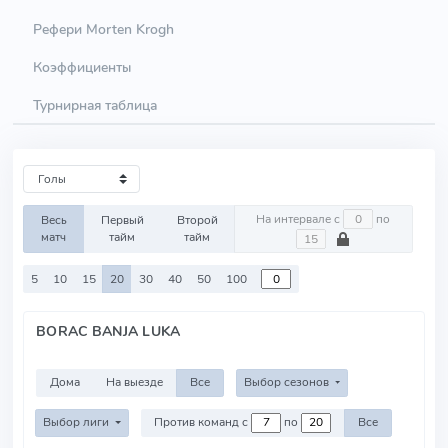
Рефери Morten Krogh
Коэффициенты
Турнирная таблица
На интервале с
по
Весь
Первый
Второй
матч
тайм
тайм
5
10
15
20
30
40
50
100
BORAC BANJA LUKA
Дома
На выезде
Все
Выбор сезонов
Выбор лиги
Против команд с
по
Все