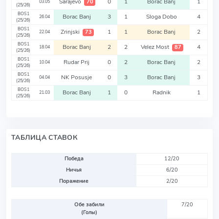
Sarajevo
0
1
Borac Banj
1
70
03.05
(25/26)
BOS1
Borac Banj
3
1
Sloga Dobo
4
26.04
(25/26)
BOS1
Zrinjski
1
1
Borac Banj
2
73
22.04
(25/26)
BOS1
Borac Banj
2
2
Velez Most
4
87
18.04
(25/26)
BOS1
Rudar Prij
0
2
Borac Banj
2
10.04
(25/26)
BOS1
NK Posusje
0
3
Borac Banj
3
04.04
(25/26)
BOS1
Borac Banj
1
0
Radnik
1
21.03
(25/26)
ТАБЛИЦА СТАВОК
Победа
12/20
Ничья
6/20
Поражение
2/20
Обе забили
7/20
(Голы)