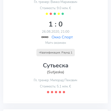
Гл. тренер: Винко Маринович
Стоимость: 9.0 млн. €
⬤
⬤
⬤
⬤
⬤
1 : 0
26.08.2020, 21:00
Окко Спорт
Матч окончен
Квалификация. Раунд 1
Сутьеска
(Sutjeska)
Гл. тренер: Милорад Пекович
Стоимость: 5.1 млн. €
⬤
⬤
⬤
⬤
⬤