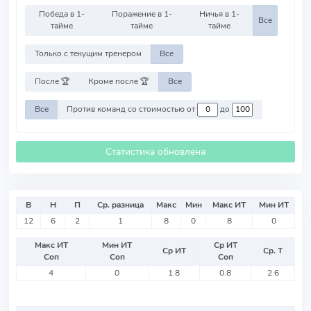
Победа в 1-
Поражение в 1-
Ничья в 1-
Все
тайме
тайме
тайме
Только с текущим тренером
Все
После 🏆
Кроме после 🏆
Все
Все
Против команд со стоимостью от
до
Статистика обновлена
В
Н
П
Ср. разница
Макс
Мин
Макс ИТ
Мин ИТ
12
6
2
1
8
0
8
0
Макс ИТ
Мин ИТ
Ср ИТ
Ср ИТ
Ср. Т
Соп
Соп
Соп
4
0
1.8
0.8
2.6