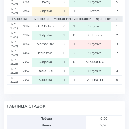
ME1
Bokelj
2
3
Sutjeska
5
02.05
(25/26)
ME1
Sutjeska
1
1
Jezero
2
26.04
(25/26)
❗️ Sutjeska: новый тренер - Milorad Pekovic
(старый - Dejan Jelenic)
❗️
ME1
OFK Petrov
0
1
Sutjeska
1
18.04
(25/26)
ME1
Sutjeska
2
0
Buducnost
2
12.04
(25/26)
ME1
Mornar Bar
2
1
Sutjeska
3
08.04
(25/26)
ME1
Jedinstvo
0
2
Sutjeska
2
04.04
(25/26)
ME1
Sutjeska
1
0
Mladost DG
1
21.03
(25/26)
ME1
Decic Tuzi
1
2
Sutjeska
3
15.03
(25/26)
ME1
Sutjeska
4
1
Arsenal Ti
5
11.03
(25/26)
ТАБЛИЦА СТАВОК
Победа
9/20
Ничья
2/20