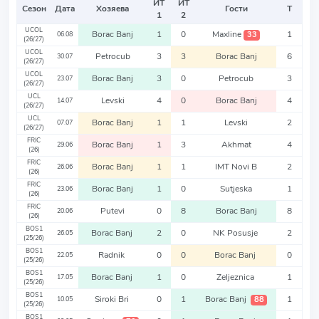
ИТ
ИТ
Сезон
Дата
Хозяева
Гости
Т
1
2
UCOL
Borac Banj
1
0
Maxline
1
33
06.08
(26/27)
UCOL
Petrocub
3
3
Borac Banj
6
30.07
(26/27)
UCOL
Borac Banj
3
0
Petrocub
3
23.07
(26/27)
UCL
Levski
4
0
Borac Banj
4
14.07
(26/27)
UCL
Borac Banj
1
1
Levski
2
07.07
(26/27)
FRIC
Borac Banj
1
3
Akhmat
4
29.06
(26)
FRIC
Borac Banj
1
1
IMT Novi B
2
26.06
(26)
FRIC
Borac Banj
1
0
Sutjeska
1
23.06
(26)
FRIC
Putevi
0
8
Borac Banj
8
20.06
(26)
BOS1
Borac Banj
2
0
NK Posusje
2
26.05
(25/26)
BOS1
Radnik
0
0
Borac Banj
0
22.05
(25/26)
BOS1
Borac Banj
1
0
Zeljeznica
1
17.05
(25/26)
BOS1
Siroki Bri
0
1
Borac Banj
1
88
10.05
(25/26)
BOS1