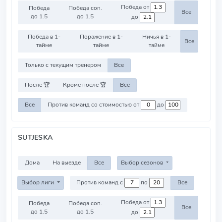
Победа от
Победа
Победа соп.
Все
до 1.5
до 1.5
до
Победа в 1-
Поражение в 1-
Ничья в 1-
Все
тайме
тайме
тайме
Только с текущим тренером
Все
После 🏆
Кроме после 🏆
Все
Все
Против команд со стоимостью от
до
SUTJESKA
Дома
На выезде
Все
Выбор сезонов
Выбор лиги
Против команд с
по
Все
Победа от
Победа
Победа соп.
Все
до 1.5
до 1.5
до