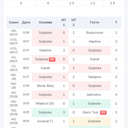
3
0
1.3
1.2
2.5
ИТ
ИТ
Сезон
Дата
Хозяева
Гости
Т
1
2
ME1
Sutjeska
0
1
Buducnost
1
03.08
(26/27)
UCOL
Sutjeska
1
2
Maxline
3
30.07
(26/27)
UCOL
Maxline
3
0
Sutjeska
3
23.07
(26/27)
UCL
Sutjeska
0
2
Kairat
2
80
15.07
(26/27)
UCL
Kairat
2
1
Sutjeska
3
08.07
(26/27)
FRIC
Sutjeska
1
2
Sarajevo
3
01.07
(26)
FRIC
Borac Banj
1
0
Sutjeska
1
23.06
(26)
ME1
Sutjeska
1
3
Jedinstvo
4
24.05
(25/26)
ME1
Mladost DG
0
1
Sutjeska
1
20.05
(25/26)
ME1
Sutjeska
3
0
Decic Tuzi
3
65
16.05
(25/26)
ME1
Arsenal Ti
1
1
Sutjeska
2
09.05
(25/26)