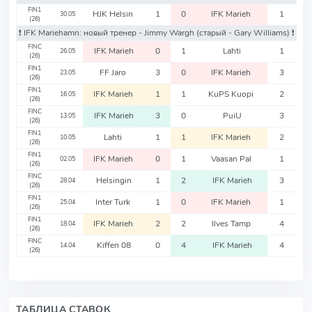
FIN1
HJK Helsin
1
0
IFK Marieh
1
30.05
(26)
❗️ IFK Mariehamn: новый тренер - Jimmy Wargh
(старый - Gary Williams)
❗️
FINC
IFK Marieh
0
1
Lahti
1
26.05
(26)
FIN1
FF Jaro
3
0
IFK Marieh
3
23.05
(26)
FIN1
IFK Marieh
1
1
KuPS Kuopi
2
16.05
(26)
FINC
IFK Marieh
3
0
PuiU
3
13.05
(26)
FIN1
Lahti
1
1
IFK Marieh
2
10.05
(26)
FIN1
IFK Marieh
0
1
Vaasan Pal
1
02.05
(26)
FINC
Helsingin
1
2
IFK Marieh
3
28.04
(26)
FIN1
Inter Turk
1
0
IFK Marieh
1
25.04
(26)
FIN1
IFK Marieh
2
2
Ilves Tamp
4
18.04
(26)
FINC
Kiffen 08
0
4
IFK Marieh
4
14.04
(26)
ТАБЛИЦА СТАВОК