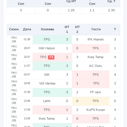
Ср ИТ
Ср. Т
Соп
Соп
Соп
3
0
1.25
1.1
2.35
ИТ
ИТ
Сезон
Дата
Хозяева
Гости
Т
1
2
FIN1
TPS
3
0
IFK Marieh
3
01.08
(26)
FIN1
HJK Helsin
1
0
TPS
1
26.07
(26)
FIN1
TPS
1
3
Ilves Tamp
4
73
20.07
(26)
FIN1
TPS
3
0
AC Oulu
3
11.07
(26)
FIN1
SJK
3
1
TPS
4
04.07
(26)
FIN3
VJS Vantaa
2
1
TPS
3
29.06
(26)
FIN1
TPS
3
2
FF Jaro
5
27.06
(26)
FIN1
Lahti
0
0
TPS
0
23.06
(26)
FIN1
TPS
1
2
KuPS Kuopi
3
17.06
(26)
FIN1
Ilves Tamp
1
0
TPS
1
13.06
(26)
FIN1