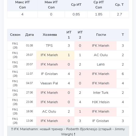
Макс ИТ
Мин ИТ
Ср ИТ
Ср ИТ
Ср. Т
Соп
Соп
Соп
4
0
0.85
1.85
2.7
ИТ
ИТ
Сезон
Дата
Хозяева
Гости
Т
1
2
FIN1
TPS
3
0
IFK Marieh
3
01.08
(26)
FIN1
IFK Marieh
1
1
AC Oulu
2
25.07
(26)
FIN1
IFK Marieh
0
2
Lahti
2
20.07
(26)
FIN1
IF Gnistan
4
2
IFK Marieh
6
11.07
(26)
FIN1
Vaasan Pal
4
0
IFK Marieh
4
04.07
(26)
FIN1
IFK Marieh
0
2
Inter Turk
2
27.06
(26)
FIN1
IFK Marieh
0
4
HJK Helsin
4
23.06
(26)
FIN1
AC Oulu
2
1
IFK Marieh
3
18.06
(26)
FIN1
IFK Marieh
0
3
IF Gnistan
3
13.06
(26)
❗️ IFK Mariehamn: новый тренер - Roberth Bjorknesjo
(старый - Jimmy
Wargh)
❗️