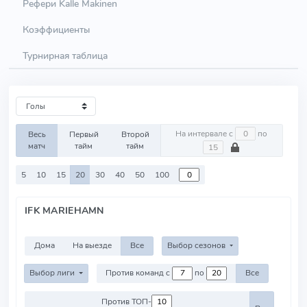
Рефери Kalle Makinen
Коэффициенты
Турнирная таблица
На интервале с
по
Весь
Первый
Второй
матч
тайм
тайм
5
10
15
20
30
40
50
100
IFK MARIEHAMN
Дома
На выезде
Все
Выбор сезонов
Выбор лиги
Против команд с
по
Все
Против ТОП-