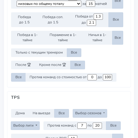
Все
за
матчей
Победа от
Победа
Победа соп.
Все
до 1.5
до 1.5
до
Победа в 1-
Поражение в 1-
Ничья в 1-
Все
тайме
тайме
тайме
Только с текущим тренером
Все
После 🏆
Кроме после 🏆
Все
Все
Против команд со стоимостью от
до
TPS
Дома
На выезде
Все
Выбор сезонов
Выбор лиги
Против команд с
по
Все