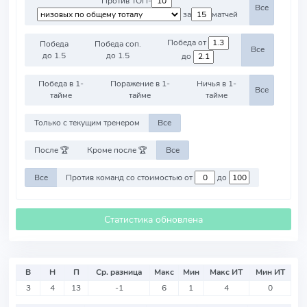
Против ТОП-
Все
за
матчей
Победа от
Победа
Победа соп.
Все
до 1.5
до 1.5
до
Победа в 1-
Поражение в 1-
Ничья в 1-
Все
тайме
тайме
тайме
Только с текущим тренером
Все
После 🏆
Кроме после 🏆
Все
Все
Против команд со стоимостью от
до
Статистика обновлена
В
Н
П
Ср. разница
Макс
Мин
Макс ИТ
Мин ИТ
3
4
13
-1
6
1
4
0