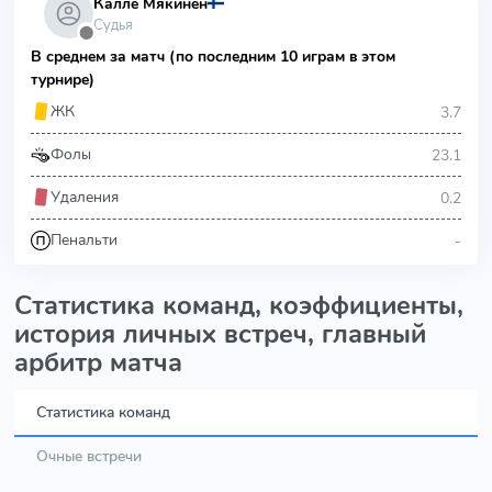
Калле Мякинен
Судья
⬤
В среднем за матч (по последним 10 играм в этом
турнире)
3.7
ЖК
23.1
Фолы
0.2
Удаления
-
Пенальти
Статистика команд, коэффициенты,
история личных встреч, главный
арбитр матча
Статистика команд
Очные встречи