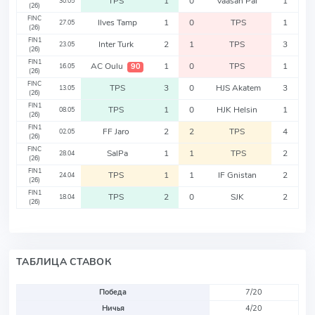
TPS
1
0
Vaasan Pal
1
30.05
(26)
FINC
Ilves Tamp
1
0
TPS
1
27.05
(26)
FIN1
Inter Turk
2
1
TPS
3
23.05
(26)
FIN1
AC Oulu
1
0
TPS
1
90
16.05
(26)
FINC
TPS
3
0
HJS Akatem
3
13.05
(26)
FIN1
TPS
1
0
HJK Helsin
1
08.05
(26)
FIN1
FF Jaro
2
2
TPS
4
02.05
(26)
FINC
SalPa
1
1
TPS
2
28.04
(26)
FIN1
TPS
1
1
IF Gnistan
2
24.04
(26)
FIN1
TPS
2
0
SJK
2
18.04
(26)
ТАБЛИЦА СТАВОК
Победа
7/20
Ничья
4/20