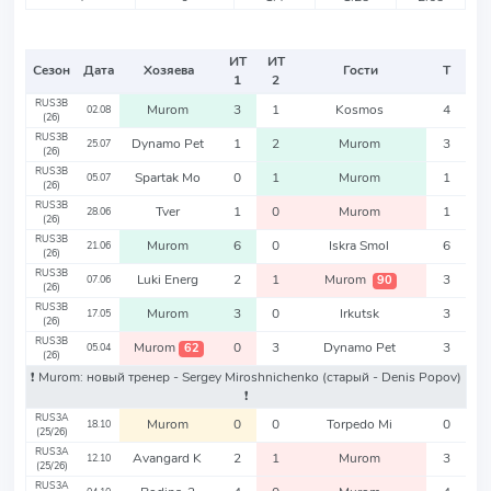
ИТ
ИТ
Сезон
Дата
Хозяева
Гости
Т
1
2
RUS3B
Murom
3
1
Kosmos
4
02.08
(26)
RUS3B
Dynamo Pet
1
2
Murom
3
25.07
(26)
RUS3B
Spartak Mo
0
1
Murom
1
05.07
(26)
RUS3B
Tver
1
0
Murom
1
28.06
(26)
RUS3B
Murom
6
0
Iskra Smol
6
21.06
(26)
RUS3B
Luki Energ
2
1
Murom
3
90
07.06
(26)
RUS3B
Murom
3
0
Irkutsk
3
17.05
(26)
RUS3B
Murom
0
3
Dynamo Pet
3
62
05.04
(26)
❗️ Murom: новый тренер - Sergey Miroshnichenko
(старый - Denis Popov)
❗️
RUS3A
Murom
0
0
Torpedo Mi
0
18.10
(25/26)
RUS3A
Avangard K
2
1
Murom
3
12.10
(25/26)
RUS3A