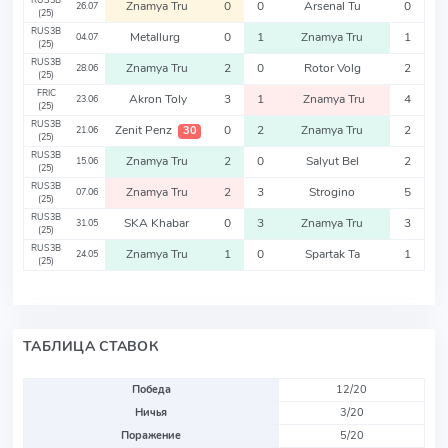
RUS3B
Znamya Tru
0
0
Arsenal Tu
0
26.07
(25)
RUS3B
Metallurg
0
1
Znamya Tru
1
04.07
(25)
RUS3B
Znamya Tru
2
0
Rotor Volg
2
28.06
(25)
FRIC
Akron Toly
3
1
Znamya Tru
4
23.06
(25)
RUS3B
Zenit Penz
0
2
Znamya Tru
2
30
21.06
(25)
RUS3B
Znamya Tru
2
0
Salyut Bel
2
15.06
(25)
RUS3B
Znamya Tru
2
3
Strogino
5
07.06
(25)
RUS3B
SKA Khabar
0
3
Znamya Tru
3
31.05
(25)
RUS3B
Znamya Tru
1
0
Spartak Ta
1
24.05
(25)
ТАБЛИЦА СТАВОК
Победа
12/20
Ничья
3/20
Поражение
5/20