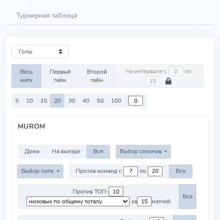
Турнирная таблица
На интервале с
по
Весь
Первый
Второй
матч
тайм
тайм
5
10
15
20
30
40
50
100
MUROM
Дома
На выезде
Все
Выбор сезонов
Выбор лиги
Против команд с
по
Все
Против ТОП-
Все
за
матчей