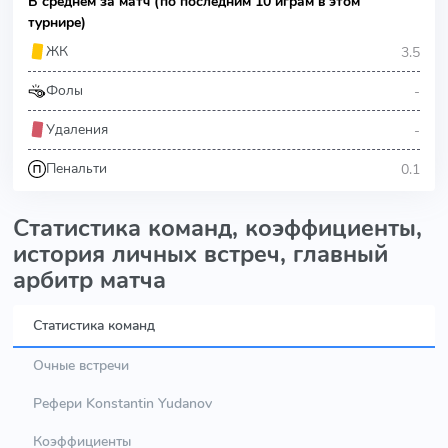
В среднем за матч (по последним 10 играм в этом
турнире)
3.5
ЖК
-
Фолы
-
Удаления
0.1
Пенальти
Статистика команд, коэффициенты,
история личных встреч, главный
арбитр матча
Статистика команд
Очные встречи
Рефери Konstantin Yudanov
Коэффициенты