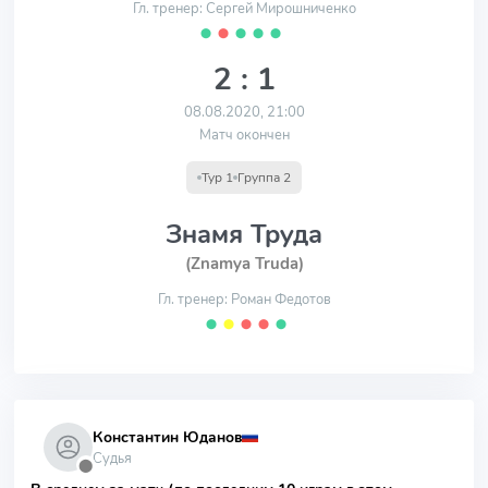
Гл. тренер: Сергей Мирошниченко
⬤
⬤
⬤
⬤
⬤
2 : 1
08.08.2020, 21:00
Матч окончен
Тур 1
Группа 2
Знамя Труда
(Znamya Truda)
Гл. тренер: Роман Федотов
⬤
⬤
⬤
⬤
⬤
Константин Юданов
Судья
⬤