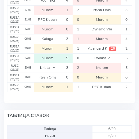
Rodina-2
4
0
Murom
4
04.10
(25/26)
RUS3A
Murom
1
2
Irtysh Oms
3
27.09
(25/26)
RUS3A
PFC Kuban
0
0
Murom
0
21.09
(25/26)
RUS3A
Murom
0
1
Dynamo Vla
1
14.09
(25/26)
RUS3A
Kaluga
3
1
Murom
4
06.09
(25/26)
RUS3A
Murom
1
1
Avangard K
2
20
30.08
(25/26)
RUS3A
Murom
5
0
Rodina-2
5
24.08
(25/26)
RUSC
Kristall M
3
2
Murom
5
20.08
(25/26)
RUS3A
Irtysh Oms
0
0
Murom
0
16.08
(25/26)
RUS3A
Murom
1
1
PFC Kuban
2
09.08
(25/26)
ТАБЛИЦА СТАВОК
Победа
6/20
Ничья
5/20