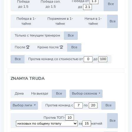
Победа от
Победа
Победа соп.
Все
до 1.5
до 1.5
до
Победа в 1-
Поражение в 1-
Ничья в 1-
Все
тайме
тайме
тайме
Только с текущим тренером
Все
После 🏆
Кроме после 🏆
Все
Все
Против команд со стоимостью от
до
ZNAMYA TRUDA
Дома
На выезде
Все
Выбор сезонов
Выбор лиги
Против команд с
по
Все
Против ТОП-
Все
за
матчей