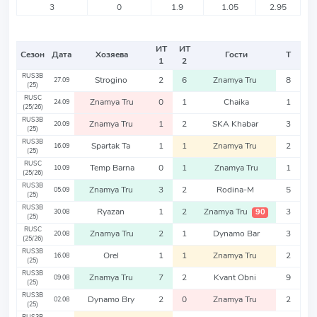
3
0
1.9
1.05
2.95
ИТ
ИТ
Сезон
Дата
Хозяева
Гости
Т
1
2
RUS3B
Strogino
2
6
Znamya Tru
8
27.09
(25)
RUSC
Znamya Tru
0
1
Chaika
1
24.09
(25/26)
RUS3B
Znamya Tru
1
2
SKA Khabar
3
20.09
(25)
RUS3B
Spartak Ta
1
1
Znamya Tru
2
16.09
(25)
RUSC
Temp Barna
0
1
Znamya Tru
1
10.09
(25/26)
RUS3B
Znamya Tru
3
2
Rodina-M
5
05.09
(25)
RUS3B
Ryazan
1
2
Znamya Tru
3
90
30.08
(25)
RUSC
Znamya Tru
2
1
Dynamo Bar
3
20.08
(25/26)
RUS3B
Orel
1
1
Znamya Tru
2
16.08
(25)
RUS3B
Znamya Tru
7
2
Kvant Obni
9
09.08
(25)
RUS3B
Dynamo Bry
2
0
Znamya Tru
2
02.08
(25)