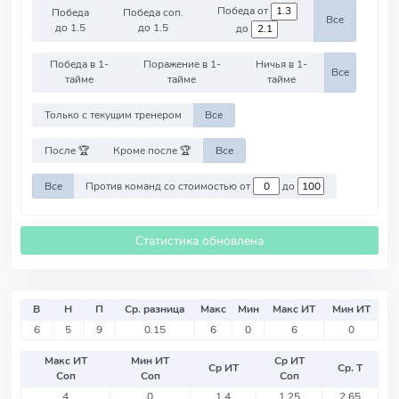
Победа от
Победа
Победа соп.
Все
до 1.5
до 1.5
до
Победа в 1-
Поражение в 1-
Ничья в 1-
Все
тайме
тайме
тайме
Только с текущим тренером
Все
После 🏆
Кроме после 🏆
Все
Все
Против команд со стоимостью от
до
Статистика обновлена
В
Н
П
Ср. разница
Макс
Мин
Макс ИТ
Мин ИТ
6
5
9
0.15
6
0
6
0
Макс ИТ
Мин ИТ
Ср ИТ
Ср ИТ
Ср. Т
Соп
Соп
Соп
4
0
1.4
1.25
2.65