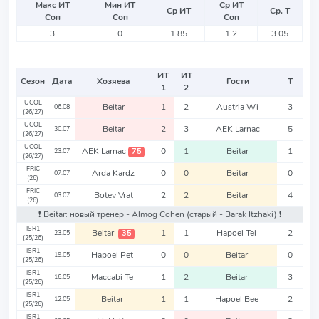
Макс ИТ
Мин ИТ
Ср ИТ
Ср ИТ
Ср. Т
Соп
Соп
Соп
3
0
1.85
1.2
3.05
ИТ
ИТ
Сезон
Дата
Хозяева
Гости
Т
1
2
UCOL
Beitar
1
2
Austria Wi
3
06.08
(26/27)
UCOL
Beitar
2
3
AEK Larnac
5
30.07
(26/27)
UCOL
AEK Larnac
0
1
Beitar
1
75
23.07
(26/27)
FRIC
Arda Kardz
0
0
Beitar
0
07.07
(26)
FRIC
Botev Vrat
2
2
Beitar
4
03.07
(26)
❗️ Beitar: новый тренер - Almog Cohen
(старый - Barak Itzhaki)
❗️
ISR1
Beitar
1
1
Hapoel Tel
2
35
23.05
(25/26)
ISR1
Hapoel Pet
0
0
Beitar
0
19.05
(25/26)
ISR1
Maccabi Te
1
2
Beitar
3
16.05
(25/26)
ISR1
Beitar
1
1
Hapoel Bee
2
12.05
(25/26)
ISR1