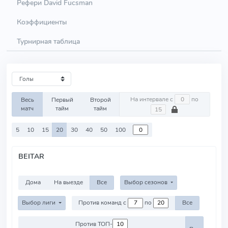
Рефери David Fucsman
Коэффициенты
Турнирная таблица
На интервале с
по
Весь
Первый
Второй
матч
тайм
тайм
5
10
15
20
30
40
50
100
BEITAR
Дома
На выезде
Все
Выбор сезонов
Выбор лиги
Против команд с
по
Все
Против ТОП-