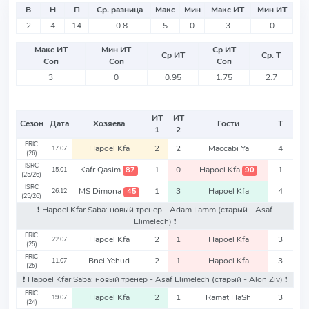
В
Н
П
Ср. разница
Макс
Мин
Макс ИТ
Мин ИТ
2
4
14
-0.8
5
0
3
0
Макс ИТ
Мин ИТ
Ср ИТ
Ср ИТ
Ср. Т
Соп
Соп
Соп
3
0
0.95
1.75
2.7
ИТ
ИТ
Сезон
Дата
Хозяева
Гости
Т
1
2
FRIC
Hapoel Kfa
2
2
Maccabi Ya
4
17.07
(26)
ISRC
Kafr Qasim
1
0
Hapoel Kfa
1
87
90
15.01
(25/26)
ISRC
MS Dimona
1
3
Hapoel Kfa
4
45
26.12
(25/26)
❗️ Hapoel Kfar Saba: новый тренер - Adam Lamm
(старый - Asaf
Elimelech)
❗️
FRIC
Hapoel Kfa
2
1
Hapoel Kfa
3
22.07
(25)
FRIC
Bnei Yehud
2
1
Hapoel Kfa
3
11.07
(25)
❗️ Hapoel Kfar Saba: новый тренер - Asaf Elimelech
(старый - Alon Ziv)
❗️
FRIC
Hapoel Kfa
2
1
Ramat HaSh
3
19.07
(24)