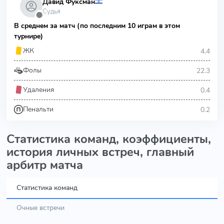
Давид Фуксман
Судья
⬤
В среднем за матч (по последним 10 играм в этом
турнире)
4.4
ЖК
22.3
Фолы
0.4
Удаления
0.2
Пенальти
Статистика команд, коэффициенты,
история личных встреч, главный
арбитр матча
Статистика команд
Очные встречи