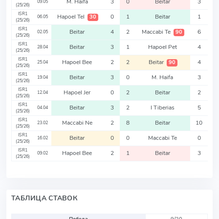
M. Haifa
3
0
Beitar
3
09.05
(25/26)
ISR1
Hapoel Tel
0
1
Beitar
1
30
06.05
(25/26)
ISR1
Beitar
4
2
Maccabi Te
6
90
02.05
(25/26)
ISR1
Beitar
3
1
Hapoel Pet
4
28.04
(25/26)
ISR1
Hapoel Bee
2
2
Beitar
4
90
25.04
(25/26)
ISR1
Beitar
3
0
M. Haifa
3
19.04
(25/26)
ISR1
Hapoel Jer
0
2
Beitar
2
12.04
(25/26)
ISR1
Beitar
3
2
I Tiberias
5
04.04
(25/26)
ISR1
Maccabi Ne
2
8
Beitar
10
23.02
(25/26)
ISR1
Beitar
0
0
Maccabi Te
0
16.02
(25/26)
ISR1
Hapoel Bee
2
1
Beitar
3
09.02
(25/26)
ТАБЛИЦА СТАВОК