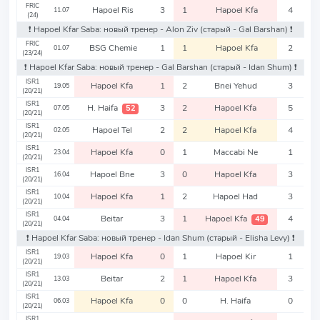
FRIC
Hapoel Ris
3
1
Hapoel Kfa
4
11.07
(24)
❗️ Hapoel Kfar Saba: новый тренер - Alon Ziv
(старый - Gal Barshan)
❗️
FRIC
BSG Chemie
1
1
Hapoel Kfa
2
01.07
(23/24)
❗️ Hapoel Kfar Saba: новый тренер - Gal Barshan
(старый - Idan Shum)
❗️
ISR1
Hapoel Kfa
1
2
Bnei Yehud
3
19.05
(20/21)
ISR1
H. Haifa
3
2
Hapoel Kfa
5
52
07.05
(20/21)
ISR1
Hapoel Tel
2
2
Hapoel Kfa
4
02.05
(20/21)
ISR1
Hapoel Kfa
0
1
Maccabi Ne
1
23.04
(20/21)
ISR1
Hapoel Bne
3
0
Hapoel Kfa
3
16.04
(20/21)
ISR1
Hapoel Kfa
1
2
Hapoel Had
3
10.04
(20/21)
ISR1
Beitar
3
1
Hapoel Kfa
4
49
04.04
(20/21)
❗️ Hapoel Kfar Saba: новый тренер - Idan Shum
(старый - Elisha Levy)
❗️
ISR1
Hapoel Kfa
0
1
Hapoel Kir
1
19.03
(20/21)
ISR1
Beitar
2
1
Hapoel Kfa
3
13.03
(20/21)
ISR1
Hapoel Kfa
0
0
H. Haifa
0
06.03
(20/21)
ISR1