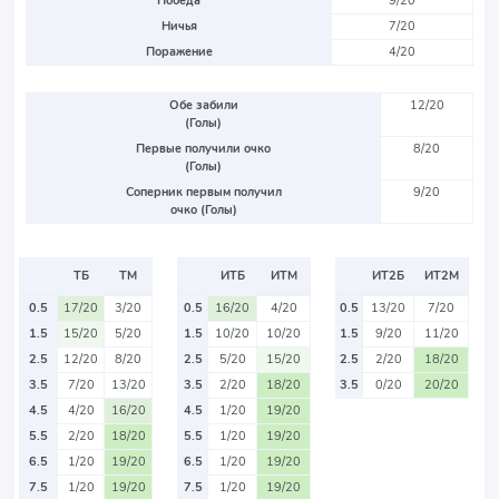
Победа
9/20
Ничья
7/20
Поражение
4/20
Обе забили
12/20
(Голы)
Первые получили очко
8/20
(Голы)
Соперник первым получил
9/20
очко (Голы)
ТБ
ТМ
ИТБ
ИТМ
ИТ2Б
ИТ2М
0.5
17/20
3/20
0.5
16/20
4/20
0.5
13/20
7/20
1.5
15/20
5/20
1.5
10/20
10/20
1.5
9/20
11/20
2.5
12/20
8/20
2.5
5/20
15/20
2.5
2/20
18/20
3.5
7/20
13/20
3.5
2/20
18/20
3.5
0/20
20/20
4.5
4/20
16/20
4.5
1/20
19/20
5.5
2/20
18/20
5.5
1/20
19/20
6.5
1/20
19/20
6.5
1/20
19/20
7.5
1/20
19/20
7.5
1/20
19/20