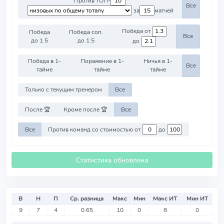
Против ТОП-
Все
за
матчей
Победа от
Победа
Победа соп.
Все
до 1.5
до 1.5
до
Победа в 1-
Поражение в 1-
Ничья в 1-
Все
тайме
тайме
тайме
Только с текущим тренером
Все
После 🏆
Кроме после 🏆
Все
Все
Против команд со стоимостью от
до
Статистика обновлена
В
Н
П
Ср. разница
Макс
Мин
Макс ИТ
Мин ИТ
9
7
4
0.65
10
0
8
0