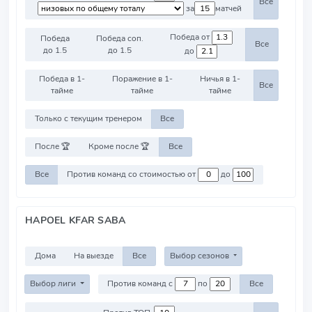
Все
за
матчей
Победа от
Победа
Победа соп.
Все
до 1.5
до 1.5
до
Победа в 1-
Поражение в 1-
Ничья в 1-
Все
тайме
тайме
тайме
Только с текущим тренером
Все
После 🏆
Кроме после 🏆
Все
Все
Против команд со стоимостью от
до
HAPOEL KFAR SABA
Дома
На выезде
Все
Выбор сезонов
Выбор лиги
Против команд с
по
Все