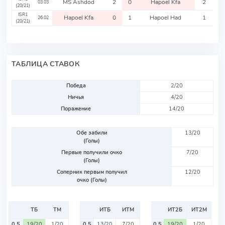
MS Ashdod
2
0
Hapoel Kfa
2
03.03
(20/21)
ISR1
Hapoel Kfa
0
1
Hapoel Had
1
26.02
(20/21)
ТАБЛИЦА СТАВОК
Победа
2/20
Ничья
4/20
Поражение
14/20
Обе забили
13/20
(Голы)
Первые получили очко
7/20
(Голы)
Соперник первым получил
12/20
очко (Голы)
ТБ
ТМ
ИТБ
ИТМ
ИТ2Б
ИТ2М
0.5
19/20
1/20
0.5
13/20
7/20
0.5
19/20
1/20