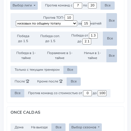
Выбор лиги
Против команд с
по
Все
Против ТОП-
Все
за
матчей
Победа от
Победа
Победа соп.
Все
до 1.5
до 1.5
до
Победа в 1-
Поражение в 1-
Ничья в 1-
Все
тайме
тайме
тайме
Только с текущим тренером
Все
После 🏆
Кроме после 🏆
Все
Все
Против команд со стоимостью от
до
ONCE CALDAS
Дома
На выезде
Все
Выбор сезонов