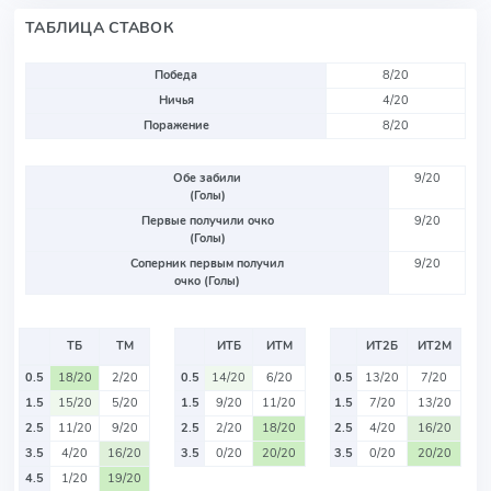
ТАБЛИЦА СТАВОК
Победа
8/20
Ничья
4/20
Поражение
8/20
Обе забили
9/20
(Голы)
Первые получили очко
9/20
(Голы)
Соперник первым получил
9/20
очко (Голы)
ТБ
ТМ
ИТБ
ИТМ
ИТ2Б
ИТ2М
0.5
18/20
2/20
0.5
14/20
6/20
0.5
13/20
7/20
1.5
15/20
5/20
1.5
9/20
11/20
1.5
7/20
13/20
2.5
11/20
9/20
2.5
2/20
18/20
2.5
4/20
16/20
3.5
4/20
16/20
3.5
0/20
20/20
3.5
0/20
20/20
4.5
1/20
19/20