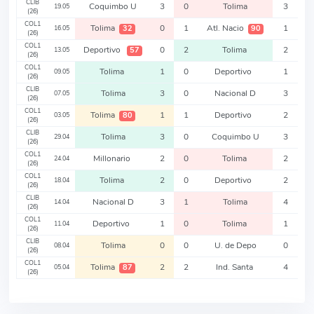
CLIB
Coquimbo U
3
0
Tolima
3
19.05
(26)
COL1
Tolima
0
1
Atl. Nacio
1
32
90
16.05
(26)
COL1
Deportivo
0
2
Tolima
2
57
13.05
(26)
COL1
Tolima
1
0
Deportivo
1
09.05
(26)
CLIB
Tolima
3
0
Nacional D
3
07.05
(26)
COL1
Tolima
1
1
Deportivo
2
80
03.05
(26)
CLIB
Tolima
3
0
Coquimbo U
3
29.04
(26)
COL1
Millonario
2
0
Tolima
2
24.04
(26)
COL1
Tolima
2
0
Deportivo
2
18.04
(26)
CLIB
Nacional D
3
1
Tolima
4
14.04
(26)
COL1
Deportivo
1
0
Tolima
1
11.04
(26)
CLIB
Tolima
0
0
U. de Depo
0
08.04
(26)
COL1
Tolima
2
2
Ind. Santa
4
87
05.04
(26)