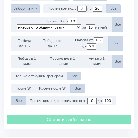
Выбор лиги
Против команд с
по
Все
Против ТОП-
Все
за
матчей
Победа от
Победа
Победа соп.
Все
до 1.5
до 1.5
до
Победа в 1-
Поражение в 1-
Ничья в 1-
Все
тайме
тайме
тайме
Только с текущим тренером
Все
После 🏆
Кроме после 🏆
Все
Все
Против команд со стоимостью от
до
Статистика обновлена