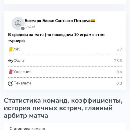
Бисмарк Элиас Сантьяго Питалуа
Судья
⬤
В среднем за матч (по последним 10 играм в этом
турнире)
5.7
ЖК
25.6
Фолы
0.4
Удаления
0.3
Пенальти
Статистика команд, коэффициенты,
история личных встреч, главный
арбитр матча
Статистика команд