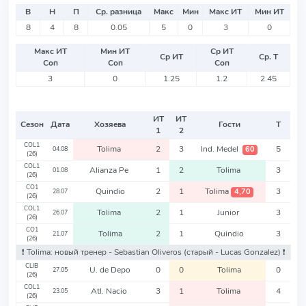
В
Н
П
Ср. разница
Макс
Мин
Макс ИТ
Мин ИТ
8
4
8
0.05
5
0
3
0
Макс ИТ
Мин ИТ
Ср ИТ
Ср ИТ
Ср. Т
Соп
Соп
Соп
3
0
1.25
1.2
2.45
ИТ
ИТ
Сезон
Дата
Хозяева
Гости
Т
1
2
COL1
Tolima
2
3
Ind. Medel
5
60
04.08
(26)
COL1
Alianza Pe
1
2
Tolima
3
01.08
(26)
CO1
Quindio
2
1
Tolima
3
4,70
28.07
(26)
COL1
Tolima
2
1
Junior
3
26.07
(26)
CO1
Tolima
2
1
Quindio
3
21.07
(26)
❗️ Tolima: новый тренер - Sebastian Oliveros
(старый - Lucas Gonzalez)
❗️
CLIB
U. de Depo
0
0
Tolima
0
27.05
(26)
COL1
Atl. Nacio
3
1
Tolima
4
23.05
(26)