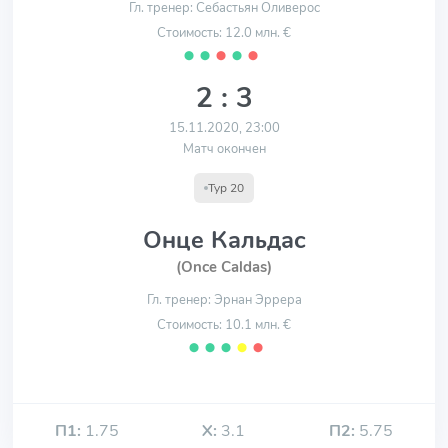
Гл. тренер: Себастьян Оливерос
Стоимость: 12.0 млн. €
⬤
⬤
⬤
⬤
⬤
2 : 3
15.11.2020, 23:00
Матч окончен
Тур 20
Онце Кальдас
(Once Caldas)
Гл. тренер: Эрнан Эррера
Стоимость: 10.1 млн. €
⬤
⬤
⬤
⬤
⬤
П1:
1.75
Х:
3.1
П2:
5.75