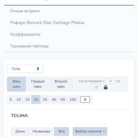
Очные встречи
Рефери Bismark Elias Santiago Pitalua
Коэффициенты
Турнирная таблица
На интервале с
по
Весь
Первый
Второй
матч
тайм
тайм
5
10
15
20
30
40
50
100
TOLIMA
Дома
На выезде
Все
Выбор сезонов