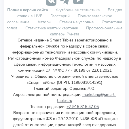
Полная версия сайта
Футбольная статистика
Бот для
ставок в LIVE
Глоссарий
Пользовательское
соглашение
Авторы
Ставки на угловые
Статистика
голов
Статистика желтых карточек
Профессиональные
капперы Рунета
Сетевое издание Smart Tables зарегистрировано в
федеральной службе по надзору в сфере связи,
информационных технологий и массовых коммуникаций.
Регистрационный номер Федеральной службы по надзору в
сфере связи, информационных технологий и массовых
коммуникаций ЭЛ № ФС 77 - 80199 от 22.01.2021
Учредитель
:
Общество с ограниченной ответственностью
«Смарт Тейблс» (ОГРН: 1195081014391)
Главный редактор: Ордынец А.О.
Адрес электронной почты редакции:
marketing@smart-
tables.ru
Телефон редакции:
+7 915 815 47 05
Возрастные ограничения информационной продукции,
предусмотренные ФЗ от 29.12.2010 N436-ФЗ «О защите
детей от информации, причиняющей вред их здоровью