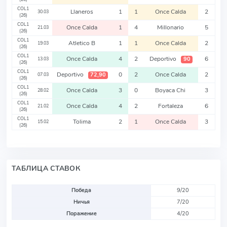
COL1
Llaneros
1
1
Once Calda
2
30.03
(26)
COL1
Once Calda
1
4
Millonario
5
21.03
(26)
COL1
Atletico B
1
1
Once Calda
2
19.03
(26)
COL1
Once Calda
4
2
Deportivo
6
90
13.03
(26)
COL1
Deportivo
0
2
Once Calda
2
72,90
07.03
(26)
COL1
Once Calda
3
0
Boyaca Chi
3
28.02
(26)
COL1
Once Calda
4
2
Fortaleza
6
21.02
(26)
COL1
Tolima
2
1
Once Calda
3
15.02
(26)
ТАБЛИЦА СТАВОК
Победа
9/20
Ничья
7/20
Поражение
4/20