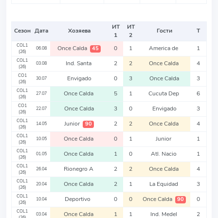
ИТ
ИТ
Сезон
Дата
Хозяева
Гости
Т
1
2
COL1
Once Calda
0
1
America de
1
45
06.08
(26)
COL1
Ind. Santa
2
2
Once Calda
4
03.08
(26)
CO1
Envigado
0
3
Once Calda
3
30.07
(26)
COL1
Once Calda
5
1
Cucuta Dep
6
27.07
(26)
CO1
Once Calda
3
0
Envigado
3
22.07
(26)
COL1
Junior
2
2
Once Calda
4
90
14.05
(26)
COL1
Once Calda
0
1
Junior
1
10.05
(26)
COL1
Once Calda
1
0
Atl. Nacio
1
01.05
(26)
COL1
Rionegro A
2
2
Once Calda
4
26.04
(26)
COL1
Once Calda
2
1
La Equidad
3
20.04
(26)
COL1
Deportivo
0
0
Once Calda
0
90
10.04
(26)
COL1
Once Calda
1
1
Ind. Medel
2
03.04
(26)