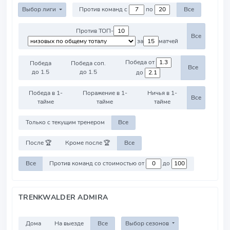
Выбор лиги
Против команд с
по
Все
Против ТОП-
Все
за
матчей
Победа от
Победа
Победа соп.
Все
до 1.5
до 1.5
до
Победа в 1-
Поражение в 1-
Ничья в 1-
Все
тайме
тайме
тайме
Только с текущим тренером
Все
После 🏆
Кроме после 🏆
Все
Все
Против команд со стоимостью от
до
TRENKWALDER ADMIRA
Дома
На выезде
Все
Выбор сезонов