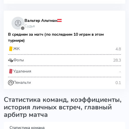
Вальтер Альтман
Судья
⬤
В среднем за матч (по последним 10 играм в этом
турнире)
4.8
ЖК
28.3
Фолы
-
Удаления
0.1
Пенальти
Статистика команд, коэффициенты,
история личных встреч, главный
арбитр матча
Статистика команд