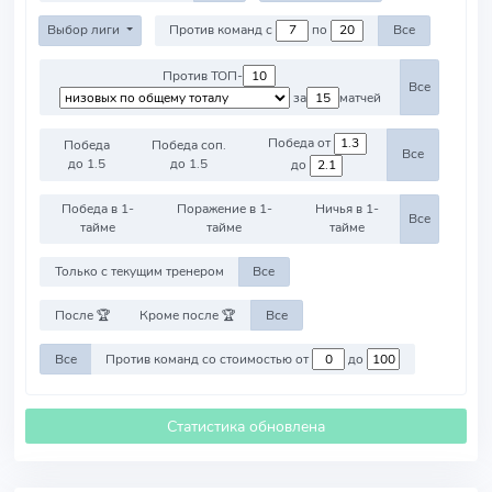
Выбор лиги
Против команд с
по
Все
Против ТОП-
Все
за
матчей
Победа от
Победа
Победа соп.
Все
до 1.5
до 1.5
до
Победа в 1-
Поражение в 1-
Ничья в 1-
Все
тайме
тайме
тайме
Только с текущим тренером
Все
После 🏆
Кроме после 🏆
Все
Все
Против команд со стоимостью от
до
Статистика обновлена