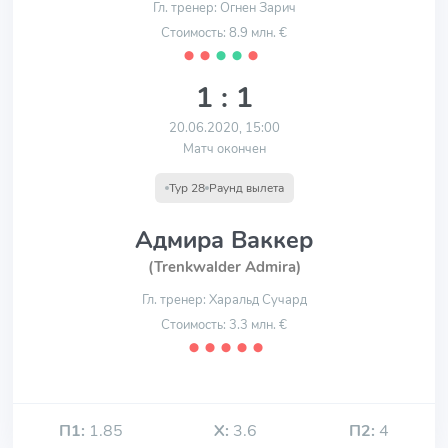
Гл. тренер: Огнен Зарич
Стоимость: 8.9 млн. €
⬤
⬤
⬤
⬤
⬤
1 : 1
20.06.2020, 15:00
Матч окончен
Тур 28
Раунд вылета
Адмира Ваккер
(Trenkwalder Admira)
Гл. тренер: Харальд Сучард
Стоимость: 3.3 млн. €
⬤
⬤
⬤
⬤
⬤
П1:
1.85
Х:
3.6
П2:
4