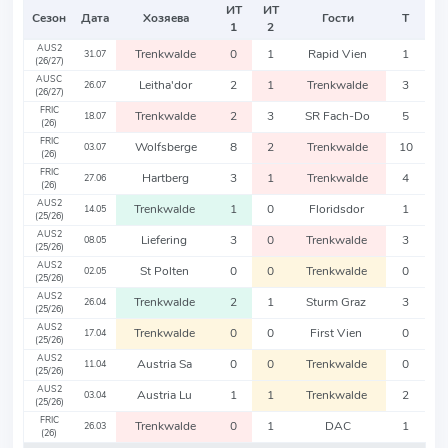
ИТ
ИТ
Сезон
Дата
Хозяева
Гости
Т
1
2
AUS2
Trenkwalde
0
1
Rapid Vien
1
31.07
(26/27)
AUSC
Leitha'dor
2
1
Trenkwalde
3
26.07
(26/27)
FRIC
Trenkwalde
2
3
SR Fach-Do
5
18.07
(26)
FRIC
Wolfsberge
8
2
Trenkwalde
10
03.07
(26)
FRIC
Hartberg
3
1
Trenkwalde
4
27.06
(26)
AUS2
Trenkwalde
1
0
Floridsdor
1
14.05
(25/26)
AUS2
Liefering
3
0
Trenkwalde
3
08.05
(25/26)
AUS2
St Polten
0
0
Trenkwalde
0
02.05
(25/26)
AUS2
Trenkwalde
2
1
Sturm Graz
3
26.04
(25/26)
AUS2
Trenkwalde
0
0
First Vien
0
17.04
(25/26)
AUS2
Austria Sa
0
0
Trenkwalde
0
11.04
(25/26)
AUS2
Austria Lu
1
1
Trenkwalde
2
03.04
(25/26)
FRIC
Trenkwalde
0
1
DAC
1
26.03
(26)