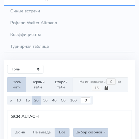
Очные встречи
Рефери Walter Altmann
Коэффициенты
Турнирная таблица
На интервале с
по
Весь
Первый
Второй
матч
тайм
тайм
5
10
15
20
30
40
50
100
SCR ALTACH
Дома
На выезде
Все
Выбор сезонов