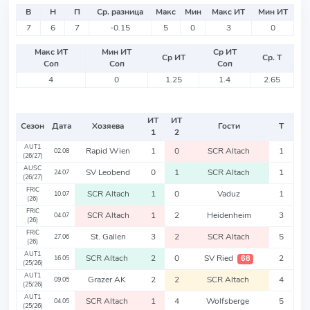
В
Н
П
Ср. разница
Макс
Мин
Макс ИТ
Мин ИТ
7
6
7
-0.15
5
0
3
0
Макс ИТ
Мин ИТ
Ср ИТ
Ср ИТ
Ср. Т
Соп
Соп
Соп
4
0
1.25
1.4
2.65
ИТ
ИТ
Сезон
Дата
Хозяева
Гости
Т
1
2
AUT1
Rapid Wien
1
0
SCR Altach
1
02.08
(26/27)
AUSC
SV Leobend
0
1
SCR Altach
1
24.07
(26/27)
FRIC
SCR Altach
1
0
Vaduz
1
10.07
(26)
FRIC
SCR Altach
1
2
Heidenheim
3
04.07
(26)
FRIC
St. Gallen
3
2
SCR Altach
5
27.06
(26)
AUT1
SCR Altach
2
0
SV Ried
2
68
16.05
(25/26)
AUT1
Grazer AK
2
2
SCR Altach
4
09.05
(25/26)
AUT1
SCR Altach
1
4
Wolfsberge
5
04.05
(25/26)