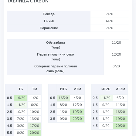
ТАБЛИЦА СТАВОК
Победа
7/20
Ничья
6/20
Поражение
7/20
Обе забили
11/20
(Голы)
Первые получили очко
12/20
(Голы)
Соперник первым получил
6/20
очко (Голы)
ТБ
ТМ
ИТБ
ИТМ
ИТ2Б
ИТ2М
0.5
19/20
1/20
0.5
16/20
4/20
0.5
14/20
6/20
1.5
14/20
6/20
1.5
8/20
12/20
1.5
9/20
11/20
2.5
10/20
10/20
2.5
1/20
19/20
2.5
4/20
16/20
3.5
7/20
13/20
3.5
0/20
20/20
3.5
1/20
19/20
4.5
3/20
17/20
4.5
0/20
20/20
5.5
0/20
20/20