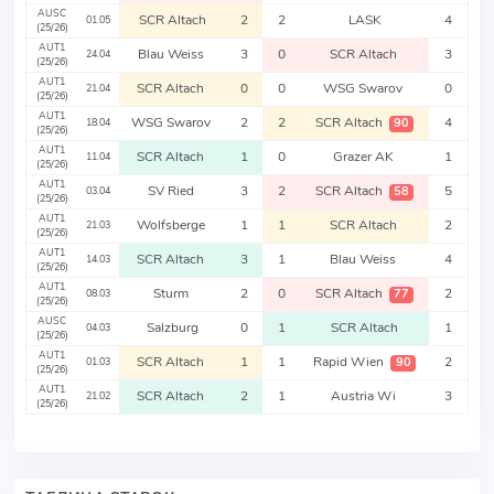
AUSC
SCR Altach
2
2
LASK
4
01.05
(25/26)
AUT1
Blau Weiss
3
0
SCR Altach
3
24.04
(25/26)
AUT1
SCR Altach
0
0
WSG Swarov
0
21.04
(25/26)
AUT1
WSG Swarov
2
2
SCR Altach
4
90
18.04
(25/26)
AUT1
SCR Altach
1
0
Grazer AK
1
11.04
(25/26)
AUT1
SV Ried
3
2
SCR Altach
5
58
03.04
(25/26)
AUT1
Wolfsberge
1
1
SCR Altach
2
21.03
(25/26)
AUT1
SCR Altach
3
1
Blau Weiss
4
14.03
(25/26)
AUT1
Sturm
2
0
SCR Altach
2
77
08.03
(25/26)
AUSC
Salzburg
0
1
SCR Altach
1
04.03
(25/26)
AUT1
SCR Altach
1
1
Rapid Wien
2
90
01.03
(25/26)
AUT1
SCR Altach
2
1
Austria Wi
3
21.02
(25/26)