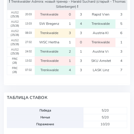
❗️ Trenkwalder Admira: новый тренер - Harald Suchard
(старый - Thomas
Silberberger)
❗️
AUS2
Trenkwalde
0
3
Rapid Vien
3
20.03
(25/26)
AUS2
SW Bregenz
1
4
Trenkwalde
5
13.03
(25/26)
AUS2
Trenkwalde
3
3
Austria Kl
6
08.03
(25/26)
AUS2
WSC Hertha
1
0
Trenkwalde
1
27.02
(25/26)
AUS2
Trenkwalde
2
1
Austria Vi
3
24.02
(25/26)
FRIC
Trenkwalde
1
3
SKU Amstet
4
13.02
(26)
FRIC
Trenkwalde
4
3
LASK Linz
7
07.02
(26)
ТАБЛИЦА СТАВОК
Победа
5/20
Ничья
5/20
Поражение
10/20