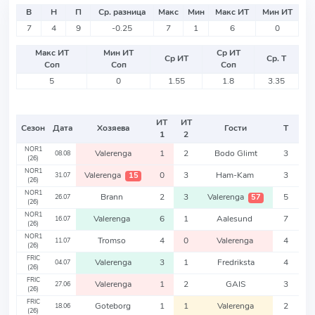
В
Н
П
Ср. разница
Макс
Мин
Макс ИТ
Мин ИТ
7
4
9
-0.25
7
1
6
0
Макс ИТ
Мин ИТ
Ср ИТ
Ср ИТ
Ср. Т
Соп
Соп
Соп
5
0
1.55
1.8
3.35
ИТ
ИТ
Сезон
Дата
Хозяева
Гости
Т
1
2
NOR1
Valerenga
1
2
Bodo Glimt
3
08.08
(26)
NOR1
Valerenga
0
3
Ham-Kam
3
15
31.07
(26)
NOR1
Brann
2
3
Valerenga
5
57
26.07
(26)
NOR1
Valerenga
6
1
Aalesund
7
16.07
(26)
NOR1
Tromso
4
0
Valerenga
4
11.07
(26)
FRIC
Valerenga
3
1
Fredriksta
4
04.07
(26)
FRIC
Valerenga
1
2
GAIS
3
27.06
(26)
FRIC
Goteborg
1
1
Valerenga
2
18.06
(26)