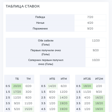
ТАБЛИЦА СТАВОК
Победа
7/20
Ничья
4/20
Поражение
9/20
Обе забили
12/20
(Голы)
Первые получили очко
9/20
(Голы)
Соперник первым получил
10/20
очко (Голы)
ТБ
ТМ
ИТБ
ИТМ
ИТ2Б
ИТ2М
0.5
20/20
0/20
0.5
14/20
6/20
0.5
18/20
2/20
1.5
17/20
3/20
1.5
8/20
12/20
1.5
11/20
9/20
2.5
12/20
8/20
2.5
6/20
14/20
2.5
4/20
16/20
3.5
9/20
11/20
3.5
1/20
19/20
3.5
2/20
18/20
4.5
5/20
15/20
4.5
1/20
19/20
4.5
1/20
19/20