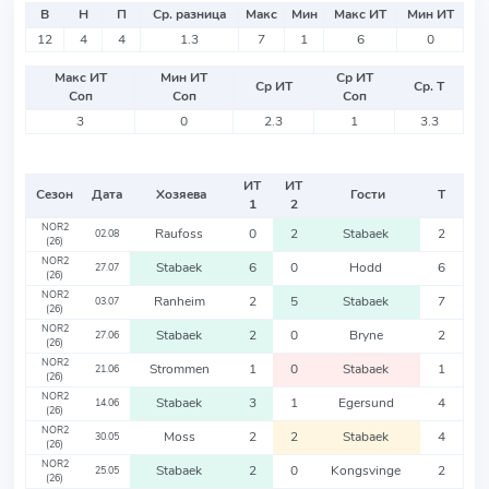
В
Н
П
Ср. разница
Макс
Мин
Макс ИТ
Мин ИТ
12
4
4
1.3
7
1
6
0
Макс ИТ
Мин ИТ
Ср ИТ
Ср ИТ
Ср. Т
Соп
Соп
Соп
3
0
2.3
1
3.3
ИТ
ИТ
Сезон
Дата
Хозяева
Гости
Т
1
2
NOR2
Raufoss
0
2
Stabaek
2
02.08
(26)
NOR2
Stabaek
6
0
Hodd
6
27.07
(26)
NOR2
Ranheim
2
5
Stabaek
7
03.07
(26)
NOR2
Stabaek
2
0
Bryne
2
27.06
(26)
NOR2
Strommen
1
0
Stabaek
1
21.06
(26)
NOR2
Stabaek
3
1
Egersund
4
14.06
(26)
NOR2
Moss
2
2
Stabaek
4
30.05
(26)
NOR2
Stabaek
2
0
Kongsvinge
2
25.05
(26)