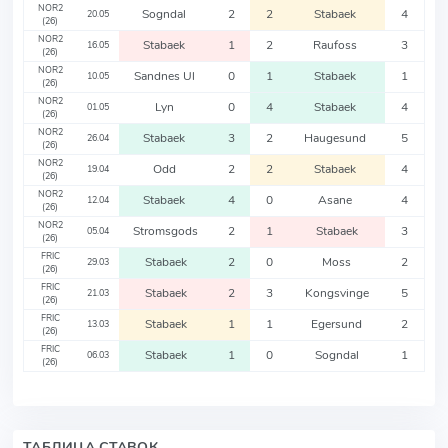
NOR2
Sogndal
2
2
Stabaek
4
20.05
(26)
NOR2
Stabaek
1
2
Raufoss
3
16.05
(26)
NOR2
Sandnes Ul
0
1
Stabaek
1
10.05
(26)
NOR2
Lyn
0
4
Stabaek
4
01.05
(26)
NOR2
Stabaek
3
2
Haugesund
5
26.04
(26)
NOR2
Odd
2
2
Stabaek
4
19.04
(26)
NOR2
Stabaek
4
0
Asane
4
12.04
(26)
NOR2
Stromsgods
2
1
Stabaek
3
05.04
(26)
FRIC
Stabaek
2
0
Moss
2
29.03
(26)
FRIC
Stabaek
2
3
Kongsvinge
5
21.03
(26)
FRIC
Stabaek
1
1
Egersund
2
13.03
(26)
FRIC
Stabaek
1
0
Sogndal
1
06.03
(26)
ТАБЛИЦА СТАВОК