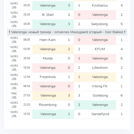
NOR1
Valerenga
3
1
Kristiansu
4
29.05
(26)
NOR1
IK Start
2
0
Valerenga
2
25.05
(26)
NOR1
Valerenga
3
2
Sarpsborg
5
16.05
(26)
❗️ Valerenga: новый тренер - Johannes Moesgaard
(старый - Geir Bakke)
❗️
NOR1
Ham-Kam
1
0
Valerenga
1
08.05
(26)
NOR1
Valerenga
2
2
KFUM
4
03.05
(26)
NOR1
Molde
5
1
Valerenga
6
26.04
(26)
NOR1
Valerenga
0
2
Lillestrom
2
19.04
(26)
NOR1
Fredriksta
1
1
Valerenga
2
12.04
(26)
NOR1
Valerenga
0
1
Viking FK
1
06.04
(26)
FRIC
Valerenga
3
3
Goteborg
6
27.03
(26)
NOR1
Rosenborg
0
2
Valerenga
2
22.03
(26)
NOR1
Valerenga
1
0
Sandefjord
1
15.03
(26)