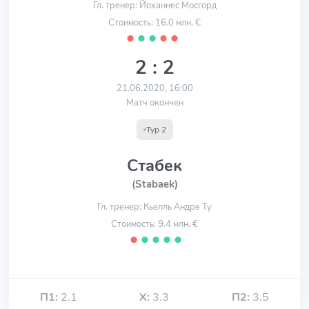
Гл. тренер: Йоханнес Мосгорд
Стоимость: 16.0 млн. €
⬤
⬤
⬤
⬤
⬤
2 : 2
21.06.2020, 16:00
Матч окончен
Тур 2
Стабек
(Stabaek)
Гл. тренер: Кьелль Андре Ту
Стоимость: 9.4 млн. €
⬤
⬤
⬤
⬤
⬤
П1:
2.1
Х:
3.3
П2:
3.5