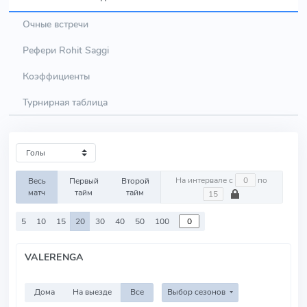
Очные встречи
Рефери Rohit Saggi
Коэффициенты
Турнирная таблица
На интервале с
по
Весь
Первый
Второй
матч
тайм
тайм
5
10
15
20
30
40
50
100
VALERENGA
Дома
На выезде
Все
Выбор сезонов