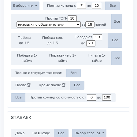
Выбор лиги
Против команд с
по
Все
Против ТОП-
Все
за
матчей
Победа от
Победа
Победа соп.
Все
до 1.5
до 1.5
до
Победа в 1-
Поражение в 1-
Ничья в 1-
Все
тайме
тайме
тайме
Только с текущим тренером
Все
После 🏆
Кроме после 🏆
Все
Все
Против команд со стоимостью от
до
STABAEK
Дома
На выезде
Все
Выбор сезонов