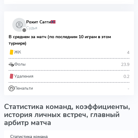
Рохит Сагги
Судья
⬤
В среднем за матч (по последним 10 играм в этом
турнире)
4
ЖК
23.9
Фолы
0.2
Удаления
-
Пенальти
Статистика команд, коэффициенты,
история личных встреч, главный
арбитр матча
Статистика команд