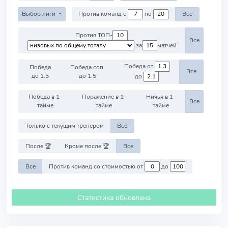
Выбор лиги
Против команд с
по
Все
Против ТОП-
Все
за
матчей
Победа от
Победа
Победа соп.
Все
до 1.5
до 1.5
до
Победа в 1-
Поражение в 1-
Ничья в 1-
Все
тайме
тайме
тайме
Только с текущим тренером
Все
После 🏆
Кроме после 🏆
Все
Все
Против команд со стоимостью от
до
Статистика обновлена