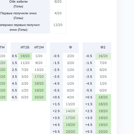
Обе забили
9/20
(Голы)
Первые получили очко
4/20
(Голы)
оперник первым получил
12/20
очко (Голы)
ТМ
ИТ2Б
ИТ2М
Ф
Ф2
/20
0.5
19/20
1/20
-0.5
2/20
-0.5
16/20
/20
1.5
11/20
9/20
-1.5
2/20
-1.5
7/20
/20
2.5
7/20
13/20
-2.5
1/20
-2.5
6/20
/20
3.5
3/20
17/20
-3.5
1/20
-3.5
3/20
/20
4.5
2/20
18/20
-4.5
1/20
-4.5
1/20
/20
5.5
1/20
19/20
-5.5
0/20
-5.5
0/20
/20
6.5
0/20
20/20
+0.5
4/20
+0.5
18/20
+1.5
13/20
+1.5
18/20
+2.5
14/20
+2.5
19/20
+3.5
17/20
+3.5
19/20
+4.5
19/20
+4.5
19/20
+5.5
20/20
+5.5
20/20