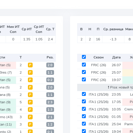
 ИТ
Мин ИТ
Ср ИТ
Ср ИТ
Ср. Т
В
Н
П
Ср. разница
Мак
п
Соп
Соп
0
1.35
1.05
2.4
2
2
16
-1.3
8
сти
Т
Рез.
Сезон
Дата
Х
itan
(5)
2
FRIC
(26)
26.07
Р
2:0
Bres
(7)
2
FRIC
(26)
25.07
Р
1:1
itan
(5)
2
FRIC
(26)
19.07
Р
0:2
nna
(5)
2
❗️ Pisa: новый 
Р
2:0
ITA1
(25/26)
23.05
L
tana
(8)
2
Р
1:1
ITA1
(25/26)
17.05
P
itan
(9)
5
Р
2:3
ITA1
(25/26)
10.05
Crem
itan
(9)
4
Р
1:3
ITA1
(25/26)
01.05
P
erno
(43)
3
Р
2:1
ITA1
(25/26)
25.04
Parm
itan
(11)
3
Р
1:2
ITA1
(25/26)
19.04
P
ento
(2)
1
Р
0:1