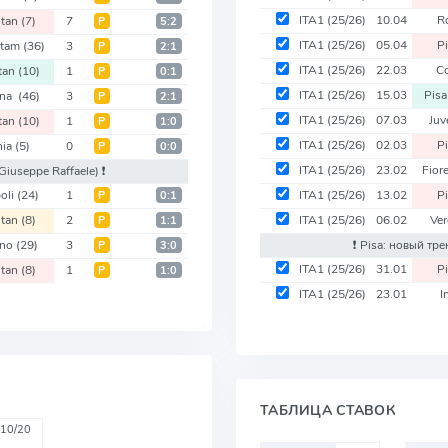
ITA1
(25/26)
10.04
R
itan
(7)
7
Р
5:2
ITA1
(25/26)
05.04
P
ltam
(36)
3
Р
2:1
ITA1
(25/26)
22.03
C
itan
(10)
1
Р
0:1
ITA1
(25/26)
15.03
Pis
ina
(46)
3
Р
2:1
ITA1
(25/26)
07.03
Juv
itan
(10)
1
Р
1:0
ITA1
(25/26)
02.03
P
nia
(5)
0
Р
0:0
ITA1
(25/26)
23.02
Fior
Giuseppe Raffaele)
❗️
oli
(24)
1
ITA1
(25/26)
13.02
P
Р
0:1
itan
(8)
2
ITA1
(25/26)
06.02
Ve
Р
1:1
ano
(29)
3
❗️ Pisa: новый тр
Р
3:0
ITA1
(25/26)
31.01
P
itan
(8)
1
Р
1:0
ITA1
(25/26)
23.01
I
ТАБЛИЦА СТАВОК
10/20