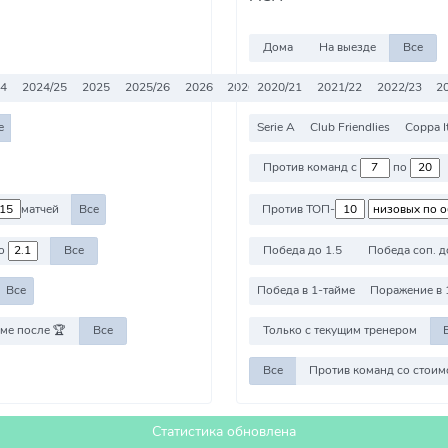
Дома
На выезде
Все
24
2024/25
2025
2025/26
2026
2026/27
2020/21
Все
2021/22
2022/23
2
е
Serie A
Club Friendlies
Coppa It
Против команд с
по
матчей
Все
Против ТОП-
о
Все
Победа до 1.5
Победа соп. д
Все
Победа в 1-тайме
Поражение в 
ме после 🏆
Все
Только с текущим тренером
Все
Статистика обновлена