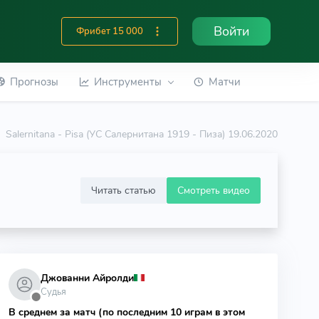
Войти
Фрибет 15 000
Прогнозы
Инструменты
Матчи
Salernitana - Pisa (УС Салернитана 1919 - Пиза) 19.06.2020
Читать статью
Смотреть видео
Джованни Айролди
Судья
⬤
В среднем за матч (по последним 10 играм в этом