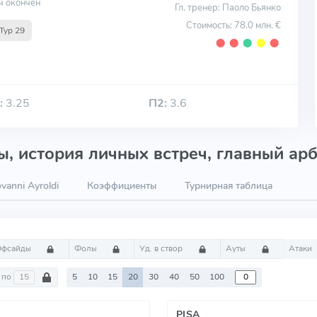
ч окончен
Гл. тренер: Паоло Бьянко
Стоимость: 78.0 млн. €
Тур 29
⬤
⬤
⬤
⬤
⬤
:
3.25
П2:
3.6
, история личных встреч, главный арб
vanni Ayroldi
Коэффициенты
Турнирная таблица
Офсайды
Фолы
Уд. в створ
Ауты
Атаки
по
5
10
15
20
30
40
50
100
PISA