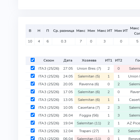
Макс
В
Н
П
Ср. разница
Макс
Мин
Макс ИТ
Мин ИТ
Со
10
4
6
0.3
7
0
3
0
5
Сезон
Дата
Хозяева
ИТ
1
ИТ
2
Го
ITA3
(25/26)
27.05
Union Bres
(7)
2
0
Salern
ITA3
(25/26)
24.05
Salernitan
(5)
1
1
Union 
ITA3
(25/26)
20.05
Ravenna
(6)
0
2
Salern
ITA3
(25/26)
17.05
Salernitan
(6)
2
0
Rave
ITA3
(25/26)
13.05
Salernitan
(6)
1
1
Caser
ITA3
(25/26)
10.05
Casertana
(7)
2
3
Salern
ITA3
(25/26)
26.04
Foggia
(56)
1
3
Salern
ITA3
(25/26)
19.04
Salernitan
(11)
2
1
AZ Pic
ITA3
(25/26)
12.04
Trapani
(27)
1
2
Salern
ITA3
(25/26)
06.04
Salernitan
(11)
0
1
Benev