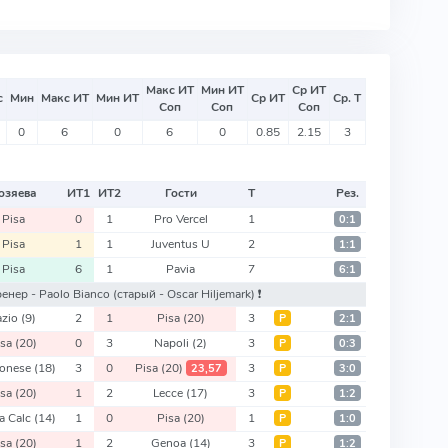
Макс ИТ
Мин ИТ
Ср ИТ
с
Мин
Макс ИТ
Мин ИТ
Ср ИТ
Ср. Т
Соп
Соп
Соп
0
6
0
6
0
0.85
2.15
3
озяева
ИТ
1
ИТ
2
Гости
Т
Рез.
Pisa
0
1
Pro Vercel
1
0:1
Pisa
1
1
Juventus U
2
1:1
Pisa
6
1
Pavia
7
6:1
тренер - Paolo Bianco
(старый - Oscar Hiljemark)
❗️
azio
(9)
2
1
Pisa
(20)
3
Р
2:1
isa
(20)
0
3
Napoli
(2)
3
Р
0:3
onese
(18)
3
0
Pisa
(20)
3
23,57
Р
3:0
isa
(20)
1
2
Lecce
(17)
3
Р
1:2
a Calc
(14)
1
0
Pisa
(20)
1
Р
1:0
isa
(20)
1
2
Genoa
(14)
3
Р
1:2