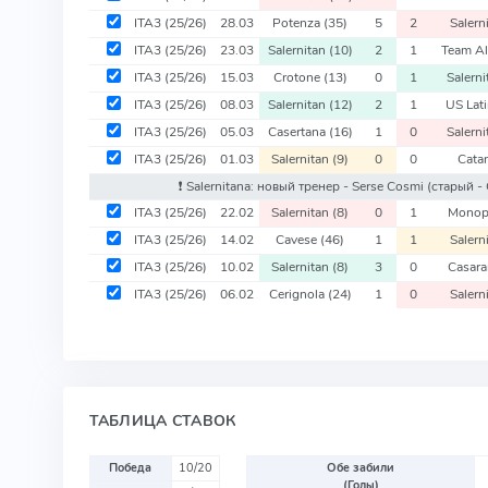
ITA3
(25/26)
28.03
Potenza
(35)
5
2
Salern
ITA3
(25/26)
23.03
Salernitan
(10)
2
1
Team A
ITA3
(25/26)
15.03
Crotone
(13)
0
1
Salern
ITA3
(25/26)
08.03
Salernitan
(12)
2
1
US Lat
ITA3
(25/26)
05.03
Casertana
(16)
1
0
Salern
ITA3
(25/26)
01.03
Salernitan
(9)
0
0
Cata
❗️ Salernitana: новый тренер - Serse Cosmi
(старый - 
ITA3
(25/26)
22.02
Salernitan
(8)
0
1
Monop
ITA3
(25/26)
14.02
Cavese
(46)
1
1
Salern
ITA3
(25/26)
10.02
Salernitan
(8)
3
0
Casar
ITA3
(25/26)
06.02
Cerignola
(24)
1
0
Salern
ТАБЛИЦА СТАВОК
Победа
10/20
Обе забили
(Голы)