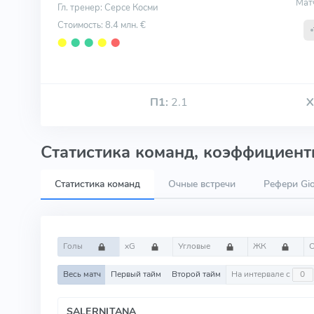
Мат
Гл. тренер: Серсе Косми
Стоимость: 8.4 млн. €
⬤
⬤
⬤
⬤
⬤
П1:
2.1
Х
Статистика команд, коэффициенты
Статистика команд
Очные встречи
Рефери Gio
Голы
xG
Угловые
ЖК
Весь матч
Первый тайм
Второй тайм
На интервале с
SALERNITANA