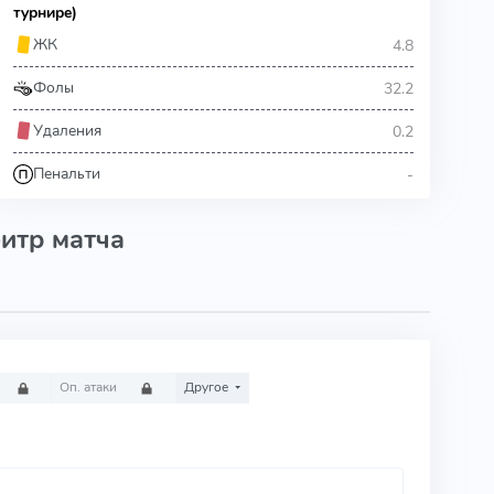
турнире)
4.8
ЖК
32.2
Фолы
0.2
Удаления
-
Пенальти
итр матча
Оп. атаки
Другое