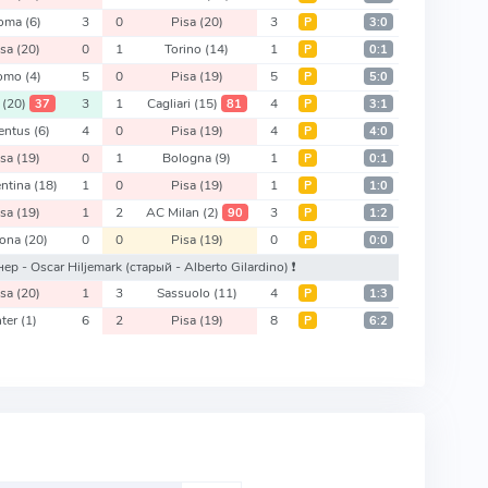
oma
(6)
3
0
Pisa
(20)
3
Р
3:0
isa
(20)
0
1
Torino
(14)
1
Р
0:1
omo
(4)
5
0
Pisa
(19)
5
Р
5:0
a
(20)
3
1
Cagliari
(15)
4
37
81
Р
3:1
entus
(6)
4
0
Pisa
(19)
4
Р
4:0
isa
(19)
0
1
Bologna
(9)
1
Р
0:1
entina
(18)
1
0
Pisa
(19)
1
Р
1:0
isa
(19)
1
2
AC Milan
(2)
3
90
Р
1:2
rona
(20)
0
0
Pisa
(19)
0
Р
0:0
енер - Oscar Hiljemark
(старый - Alberto Gilardino)
❗️
isa
(20)
1
3
Sassuolo
(11)
4
Р
1:3
nter
(1)
6
2
Pisa
(19)
8
Р
6:2