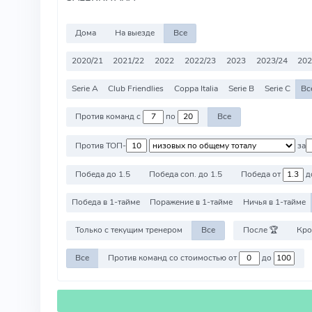
Дома
На выезде
Все
2020/21
2021/22
2022
2022/23
2023
2023/24
20
Serie A
Club Friendlies
Coppa Italia
Serie B
Serie C
Вс
Против команд с
по
Все
Против ТОП-
за
Победа до 1.5
Победа соп. до 1.5
Победа от
д
Победа в 1-тайме
Поражение в 1-тайме
Ничья в 1-тайме
Только с текущим тренером
Все
После 🏆
Кро
Все
Против команд со стоимостью от
до