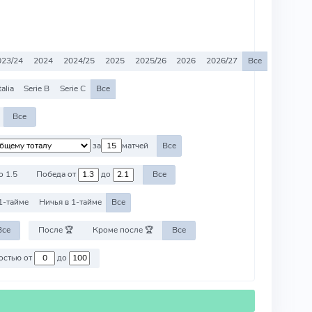
023/24
2024
2024/25
2025
2025/26
2026
2026/27
Все
alia
Serie B
Serie C
Все
Все
за
матчей
Все
о 1.5
Победа от
до
Все
1-тайме
Ничья в 1-тайме
Все
Все
После 🏆
Кроме после 🏆
Все
Против команд со стоимостью от
до