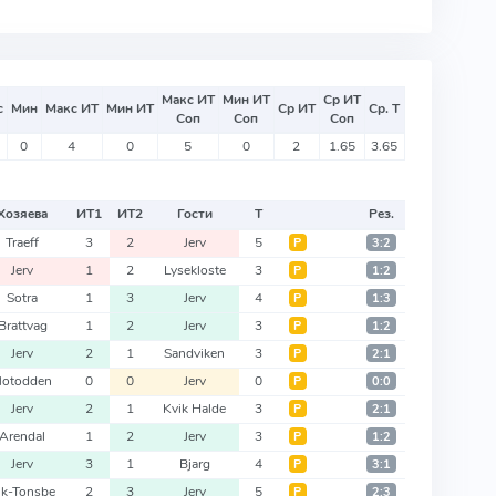
Макс ИТ
Мин ИТ
Ср ИТ
с
Мин
Макс ИТ
Мин ИТ
Ср ИТ
Ср. Т
Соп
Соп
Соп
0
4
0
5
0
2
1.65
3.65
Хозяева
ИТ
1
ИТ
2
Гости
Т
Рез.
Traeff
3
2
Jerv
5
Р
3:2
Jerv
1
2
Lysekloste
3
Р
1:2
Sotra
1
3
Jerv
4
Р
1:3
Brattvag
1
2
Jerv
3
Р
1:2
Jerv
2
1
Sandviken
3
Р
2:1
Notodden
0
0
Jerv
0
Р
0:0
Jerv
2
1
Kvik Halde
3
Р
2:1
Arendal
1
2
Jerv
3
Р
1:2
Jerv
3
1
Bjarg
4
Р
3:1
ik-Tonsbe
2
3
Jerv
5
Р
2:3