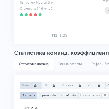
Мат
Гл. тренер: Йорген Вик
Стоимость: 24.6 млн. €
⬤
⬤
⬤
⬤
⬤
П1:
1.28
Статистика команд, коэффициенты
Статистика команд
Очные встречи
Рефери Eiv
Голы
xG
Угловые
ЖК
Весь матч
Первый тайм
Второй тайм
На интервале с
TROMSO