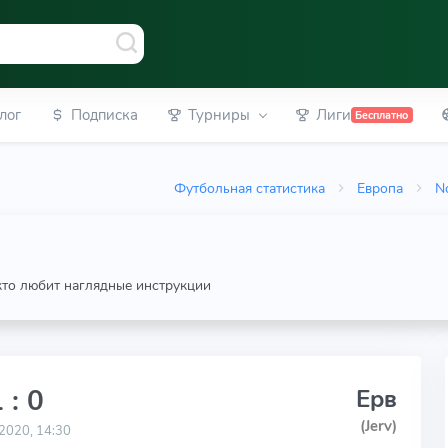
лог
Подписка
Турниры
Лиги
Бесплатно
Футбольная статистика
Европа
N
 кто любит наглядные инструкции
 : 0
Ерв
(Jerv)
2020, 14:30