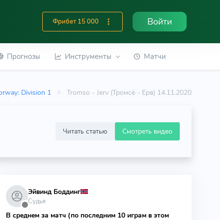
Войти
Фрибет 15 000
Прогнозы
Инструменты
Матчи
orway: Division 1
Tromso - Jerv (Тромсё - Ерв) 14.11.2020
Читать статью
Смотреть видео
Эйвинд Боддинг
Судья
⬤
В среднем за матч (по последним 10 играм в этом