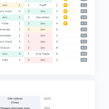
Jerv
1
1
Traeff
2
Р
1:1
ors Grenl
0
3
Jerv
3
Р
0:3
Jerv
1
0
Mjondalen
1
Р
1:0
Vidar
1
3
Jerv
4
Р
1:3
Arendal
3
3
Jerv
6
3:3
Notodden
2
1
Jerv
3
2:1
ors Grenl
3
1
Jerv
4
3:1
Grorud
5
3
Jerv
8
5:3
Jerv
4
2
Kvik Halde
6
4:2
Odd
3
0
Jerv
3
3:0
Обе забили
16/20
(Голы)
Первые получили очко
5/20