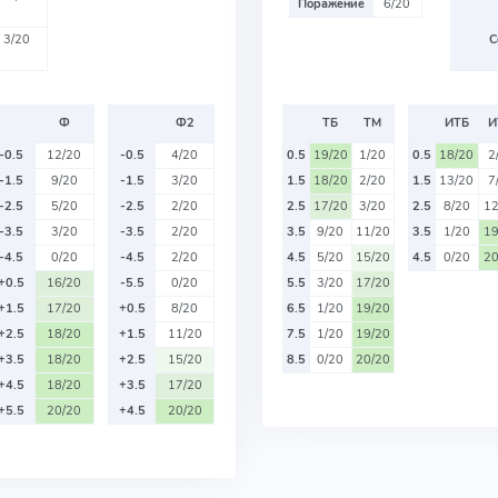
Поражение
6/20
3/20
С
Ф
Ф2
ТБ
ТМ
ИТБ
И
-0.5
12/20
-0.5
4/20
0.5
19/20
1/20
0.5
18/20
2
-1.5
9/20
-1.5
3/20
1.5
18/20
2/20
1.5
13/20
7
-2.5
5/20
-2.5
2/20
2.5
17/20
3/20
2.5
8/20
12
-3.5
3/20
-3.5
2/20
3.5
9/20
11/20
3.5
1/20
19
-4.5
0/20
-4.5
2/20
4.5
5/20
15/20
4.5
0/20
20
+0.5
16/20
-5.5
0/20
5.5
3/20
17/20
+1.5
17/20
+0.5
8/20
6.5
1/20
19/20
+2.5
18/20
+1.5
11/20
7.5
1/20
19/20
+3.5
18/20
+2.5
15/20
8.5
0/20
20/20
+4.5
18/20
+3.5
17/20
+5.5
20/20
+4.5
20/20