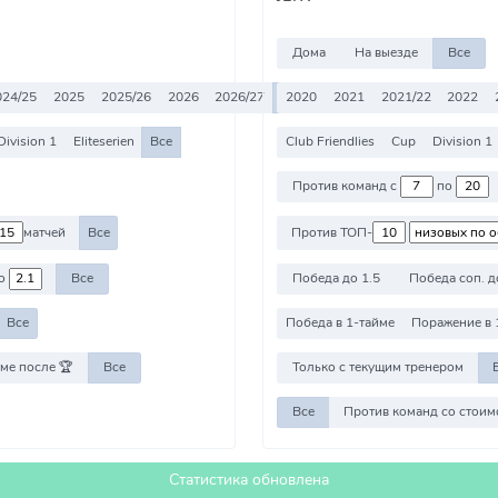
Дома
На выезде
Все
024/25
2025
2025/26
2026
2026/27
Все
2020
2021
2021/22
2022
Division 1
Eliteserien
Все
Club Friendlies
Cup
Division 1
Против команд с
по
матчей
Все
Против ТОП-
о
Все
Победа до 1.5
Победа соп. д
Все
Победа в 1-тайме
Поражение в 
ме после 🏆
Все
Только с текущим тренером
Все
Статистика обновлена