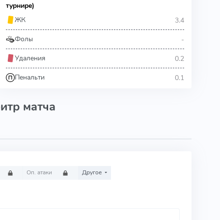
турнире)
3.4
ЖК
-
Фолы
0.2
Удаления
0.1
Пенальти
итр матча
Оп. атаки
Другое