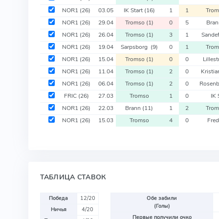
NOR1
(26)
03.05
IK Start
(16)
1
1
Tro
NOR1
(26)
29.04
Tromso
(1)
0
5
Bra
NOR1
(26)
26.04
Tromso
(1)
3
1
Sande
NOR1
(26)
19.04
Sarpsborg
(9)
0
1
Tro
NOR1
(26)
15.04
Tromso
(1)
0
0
Lille
NOR1
(26)
11.04
Tromso
(1)
2
0
Kristi
NOR1
(26)
06.04
Tromso
(1)
2
0
Rosen
FRIC
(26)
27.03
Tromso
1
0
IK 
NOR1
(26)
22.03
Brann
(11)
1
2
Tro
NOR1
(26)
15.03
Tromso
4
0
Fred
ТАБЛИЦА СТАВОК
Победа
12/20
Обе забили
(Голы)
Ничья
4/20
Первые получили очко