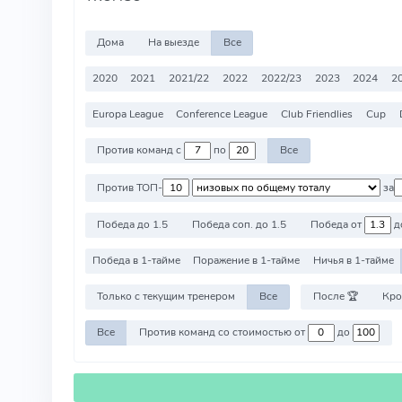
Дома
На выезде
Все
2020
2021
2021/22
2022
2022/23
2023
2024
2
Europa League
Conference League
Club Friendlies
Cup
Против команд с
по
Все
Против ТОП-
за
Победа до 1.5
Победа соп. до 1.5
Победа от
д
Победа в 1-тайме
Поражение в 1-тайме
Ничья в 1-тайме
Только с текущим тренером
Все
После 🏆
Кро
Все
Против команд со стоимостью от
до