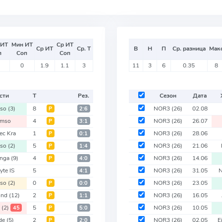
 ИТ
Мин ИТ
Ср ИТ
Ср ИТ
Ср. Т
В
Н
П
Ср. разница
Мак
п
Соп
Соп
0
1.9
1.1
3
11
3
6
0.35
8
сти
Т
Рез.
Сезон
Дата
mso
(3)
8
NOR3
(26)
02.08
Р
2:6
omso
4
NOR3
(26)
26.07
Р
3:1
ec Kra
1
NOR3
(26)
28.06
Р
0:1
mso
(2)
5
NOR3
(26)
21.06
Р
1:4
enga
(9)
4
NOR3
(26)
14.06
Р
4:0
yte IS
5
NOR3
(26)
31.05
4:1
mso
(2)
0
NOR3
(26)
23.05
Р
0:0
und
(12)
2
NOR3
(26)
16.05
Р
1:1
o
(2)
5
NOR3
(26)
10.05
45
Р
5:0
de
(5)
2
NOR3
(26)
02.05
E
Р
2:0