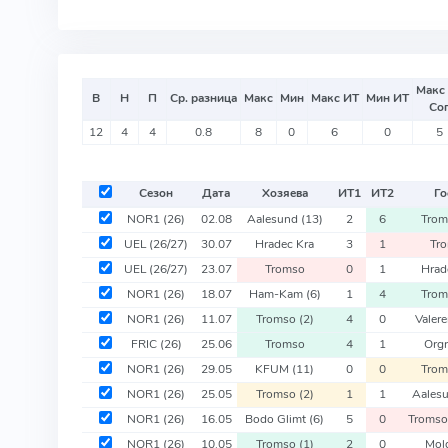
Макс
В
Н
П
Ср. разница
Макс
Мин
Макс ИТ
Мин ИТ
Со
12
4
4
0.8
8
0
6
0
5
Сезон
Дата
Хозяева
ИТ
1
ИТ
2
Го
NOR1
(26)
02.08
Aalesund
(13)
2
6
Tro
UEL
(26/27)
30.07
Hradec Kra
3
1
Tr
UEL
(26/27)
23.07
Tromso
0
1
Hrad
NOR1
(26)
18.07
Ham-Kam
(6)
1
4
Tro
NOR1
(26)
11.07
Tromso
(2)
4
0
Valer
FRIC
(26)
25.06
Tromso
4
1
Orgr
NOR1
(26)
29.05
KFUM
(11)
0
0
Tro
NOR1
(26)
25.05
Tromso
(2)
1
1
Aales
NOR1
(26)
16.05
Bodo Glimt
(6)
5
0
Troms
NOR1
(26)
10.05
Tromso
(1)
2
0
Mol