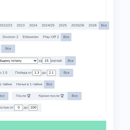
2022/23
2023
2024
2024/25
2025
2025/26
2026
Все
Division 2
Eliteserien
Play-Off 2
Все
Все
за
матчей
Все
о 1.5
Победа от
до
Все
1-тайме
Ничья в 1-тайме
Все
Все
После 🏆
Кроме после 🏆
Все
Против команд со стоимостью от
до