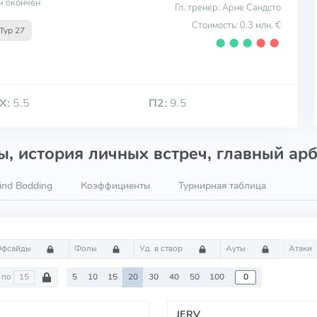
ч окончен
Гл. тренер: Арне Сандсто
Стоимость: 0.3 млн. €
Тур 27
⬤
⬤
⬤
⬤
⬤
Х:
5.5
П2:
9.5
, история личных встреч, главный арб
ind Bodding
Коэффициенты
Турнирная таблица
Офсайды
Фолы
Уд. в створ
Ауты
Атаки
по
5
10
15
20
30
40
50
100
JERV