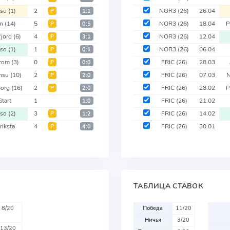
mso
(1)
2
NOR3
(26)
26.04
Р
1:1
nn
(14)
5
NOR3
(26)
18.04
P
Р
0:5
fjord
(6)
4
NOR3
(26)
12.04
Р
3:1
mso
(1)
1
NOR3
(26)
06.04
Р
0:1
strom
(3)
0
FRIC
(26)
28.03
Р
0:0
ansu
(10)
2
FRIC
(26)
07.03
Р
2:0
borg
(16)
2
FRIC
(26)
28.02
P
Р
2:0
Start
1
FRIC
(26)
21.02
1:0
mso
(2)
3
FRIC
(26)
14.02
Р
1:2
riksta
4
FRIC
(26)
30.01
Р
4:0
ТАБЛИЦА СТАВОК
8/20
Победа
11/20
Ничья
3/20
13/20