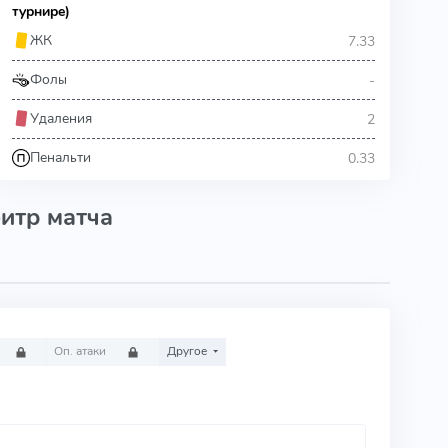
турнире)
7.33
ЖК
-
Фолы
2
Удаления
0.33
Пенальти
итр матча
Оп. атаки
Другое