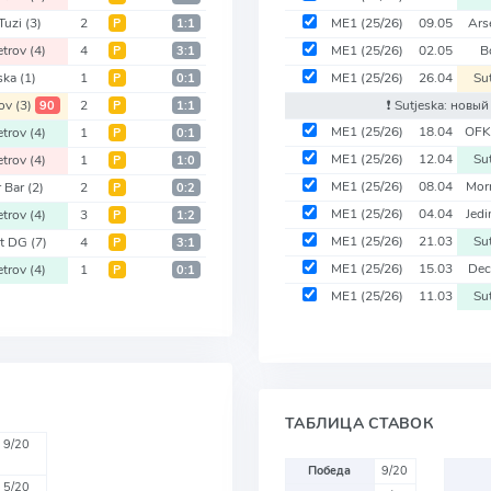
Tuzi
(3)
2
ME1
(25/26)
09.05
Ars
Р
1:1
etrov
(4)
4
ME1
(25/26)
02.05
B
Р
3:1
eska
(1)
1
ME1
(25/26)
26.04
Su
Р
0:1
rov
(3)
2
❗️ Sutjeska: новы
90
Р
1:1
ME1
(25/26)
18.04
OFK
etrov
(4)
1
Р
0:1
ME1
(25/26)
12.04
Su
etrov
(4)
1
Р
1:0
ME1
(25/26)
08.04
Mor
r Bar
(2)
2
Р
0:2
ME1
(25/26)
04.04
Jed
etrov
(4)
3
Р
1:2
ME1
(25/26)
21.03
Su
st DG
(7)
4
Р
3:1
ME1
(25/26)
15.03
Dec
etrov
(4)
1
Р
0:1
ME1
(25/26)
11.03
Su
ТАБЛИЦА СТАВОК
9/20
Победа
9/20
5/20