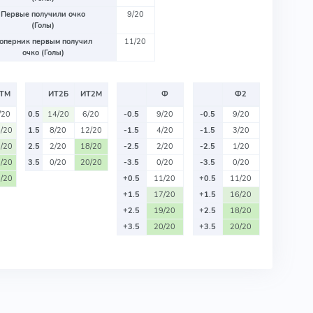
Первые получили очко
9/20
(Голы)
оперник первым получил
11/20
очко (Голы)
ТМ
ИТ2Б
ИТ2М
Ф
Ф2
/20
0.5
14/20
6/20
-0.5
9/20
-0.5
9/20
/20
1.5
8/20
12/20
-1.5
4/20
-1.5
3/20
/20
2.5
2/20
18/20
-2.5
2/20
-2.5
1/20
/20
3.5
0/20
20/20
-3.5
0/20
-3.5
0/20
/20
+0.5
11/20
+0.5
11/20
+1.5
17/20
+1.5
16/20
+2.5
19/20
+2.5
18/20
+3.5
20/20
+3.5
20/20