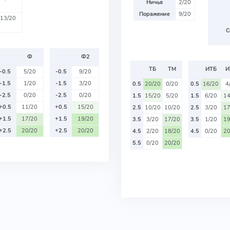
Ничья
2/20
Поражение
9/20
13/20
С
Ф
Ф2
ТБ
ТМ
ИТБ
И
-0.5
5/20
-0.5
9/20
-1.5
1/20
-1.5
3/20
0.5
20/20
0/20
0.5
16/20
4
-2.5
0/20
-2.5
0/20
1.5
15/20
5/20
1.5
6/20
14
+0.5
11/20
+0.5
15/20
2.5
10/20
10/20
2.5
3/20
17
+1.5
17/20
+1.5
19/20
3.5
3/20
17/20
3.5
1/20
19
+2.5
20/20
+2.5
20/20
4.5
2/20
18/20
4.5
0/20
20
5.5
0/20
20/20