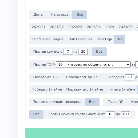
Дома
На выезде
Все
2020/21
2021/22
2022/23
2023/24
2024
2024/25
Conference League
Club Friendlies
Prva Liga
Все
Против команд с
по
Все
Против ТОП-
за
Победа до 1.5
Победа соп. до 1.5
Победа от
д
Победа в 1-тайме
Поражение в 1-тайме
Ничья в 1-тайме
Только с текущим тренером
Все
После 🏆
Кро
Все
Против команд со стоимостью от
до