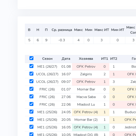
Макс
В
Н
П
Ср. разница
Макс
Мин
Макс ИТ
Мин ИТ
Со
5
6
9
-0.3
4
0
3
0
3
Сезон
Дата
Хозяева
ИТ
1
ИТ
2
Го
ME1
(26/27)
01.08
OFK Petrov
0
1
Bo
UCOL
(26/27)
16.07
Zalgiris
2
1
OFK 
UCOL
(26/27)
09.07
OFK Petrov
1
3
Zal
FRIC
(26)
01.07
Mornar Bar
0
0
OFK 
FRIC
(26)
27.06
Macva Saba
0
0
OFK 
FRIC
(26)
22.06
Mladost Lu
1
0
OFK 
ME1
(25/26)
24.05
OFK Petrov
(4)
1
1
Buduc
ME1
(25/26)
20.05
Mornar Bar
(2)
1
1
OFK P
ME1
(25/26)
16.05
OFK Petrov
(4)
1
0
Jedins
ME1
(25/26)
10.05
Mladost DG
(8)
1
0
OFK P