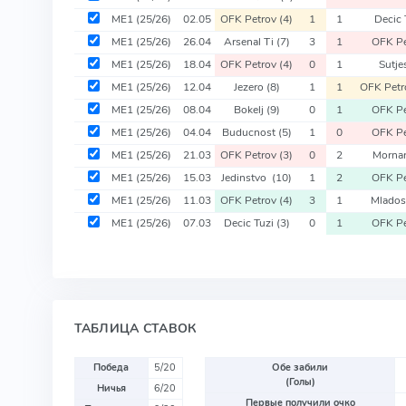
ME1
(25/26)
02.05
OFK Petrov
(4)
1
1
Decic 
ME1
(25/26)
26.04
Arsenal Ti
(7)
3
1
OFK P
ME1
(25/26)
18.04
OFK Petrov
(4)
0
1
Sutj
ME1
(25/26)
12.04
Jezero
(8)
1
1
OFK Pet
ME1
(25/26)
08.04
Bokelj
(9)
0
1
OFK P
ME1
(25/26)
04.04
Buducnost
(5)
1
0
OFK P
ME1
(25/26)
21.03
OFK Petrov
(3)
0
2
Morna
ME1
(25/26)
15.03
Jedinstvo
(10)
1
2
OFK P
ME1
(25/26)
11.03
OFK Petrov
(4)
3
1
Mlado
ME1
(25/26)
07.03
Decic Tuzi
(3)
0
1
OFK P
ТАБЛИЦА СТАВОК
Победа
5/20
Обе забили
(Голы)
Ничья
6/20
Первые получили очко