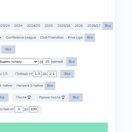
023/24
2024
2024/25
2025
2025/26
2026
2026/27
Все
e
Conference League
Club Friendlies
Prva Liga
Все
Все
за
матчей
Все
о 1.5
Победа от
до
Все
1-тайме
Ничья в 1-тайме
Все
Все
После 🏆
Кроме после 🏆
Все
Против команд со стоимостью от
до