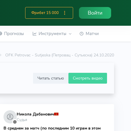
Войти
Фрибет 15 000
Прогнозы
Инструменты
Матчи
OFK Petrovac - Sutjeska (Петровац - Сутьеска) 24.10.2020
Читать статью
Смотреть видео
Никола Дабанович
Судья
⬤
В среднем за матч (по последним 10 играм в этом