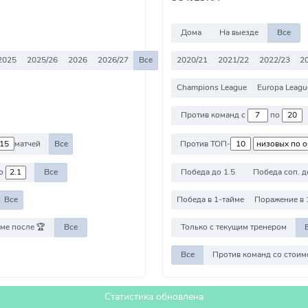
Дома
На выезде
Все
2025
2025/26
2026
2026/27
Все
2020/21
2021/22
2022/23
2
Champions League
Europa Leagu
Против команд с
по
матчей
Все
Против ТОП-
о
Все
Победа до 1.5
Победа соп. д
Все
Победа в 1-тайме
Поражение в 
ме после 🏆
Все
Только с текущим тренером
Все
Статистика обновлена