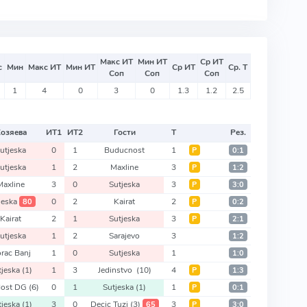
Макс ИТ
Мин ИТ
Ср ИТ
с
Мин
Макс ИТ
Мин ИТ
Ср ИТ
Ср. Т
Соп
Соп
Соп
1
4
0
3
0
1.3
1.2
2.5
озяева
ИТ
1
ИТ
2
Гости
Т
Рез.
utjeska
0
1
Buducnost
1
Р
0:1
utjeska
1
2
Maxline
3
Р
1:2
Maxline
3
0
Sutjeska
3
Р
3:0
jeska
0
2
Kairat
2
80
Р
0:2
Kairat
2
1
Sutjeska
3
Р
2:1
utjeska
1
2
Sarajevo
3
1:2
rac Banj
1
0
Sutjeska
1
1:0
tjeska
(1)
1
3
Jedinstvo
(10)
4
Р
1:3
dost DG
(6)
0
1
Sutjeska
(1)
1
Р
0:1
tjeska
(1)
3
0
Decic Tuzi
(3)
3
65
Р
3:0