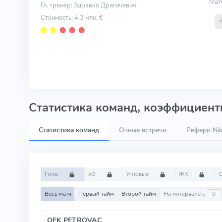
Мат
Гл. тренер: Здравко Драгичевич
Стоимость: 4.3 млн. €
⬤
⬤
⬤
⬤
⬤
Статистика команд, коэффициенты
Статистика команд
Очные встречи
Рефери Nik
Голы
xG
Угловые
ЖК
Весь матч
Первый тайм
Второй тайм
На интервале с
OFK PETROVAC