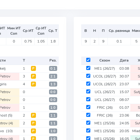
 ИТ
Мин ИТ
Ср ИТ
Ср ИТ
Ср. Т
В
Н
П
Ср. разница
Мак
п
Соп
Соп
0
0.75
1.05
1.8
9
2
9
0.1
5
сти
Т
Рез.
Сезон
Дата
Х
kelj
1
ME1
(26/27)
03.08
S
Р
0:1
Petrov
3
UCOL
(26/27)
30.07
S
Р
2:1
giris
4
UCOL
(26/27)
23.07
Р
1:3
Petrov
0
UCL
(26/27)
15.07
Sut
0:0
Petrov
0
UCL
(26/27)
08.07
0:0
Petrov
1
FRIC
(26)
01.07
S
1:0
nost
(5)
2
FRIC
(26)
23.06
Bo
Р
1:1
etrov
(4)
2
ME1
(25/26)
24.05
Su
Р
1:1
tvo
(10)
1
ME1
(25/26)
20.05
Mla
Р
1:0
etrov
(4)
1
ME1
(25/26)
16.05
Su
Р
1:0