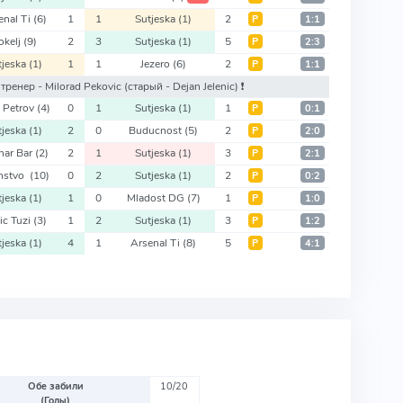
enal Ti
(6)
1
1
Sutjeska
(1)
2
Р
1:1
okelj
(9)
2
3
Sutjeska
(1)
5
Р
2:3
tjeska
(1)
1
1
Jezero
(6)
2
Р
1:1
й тренер - Milorad Pekovic
(старый - Dejan Jelenic)
❗️
 Petrov
(4)
0
1
Sutjeska
(1)
1
Р
0:1
tjeska
(1)
2
0
Buducnost
(5)
2
Р
2:0
nar Bar
(2)
2
1
Sutjeska
(1)
3
Р
2:1
instvo
(10)
0
2
Sutjeska
(1)
2
Р
0:2
tjeska
(1)
1
0
Mladost DG
(7)
1
Р
1:0
ic Tuzi
(3)
1
2
Sutjeska
(1)
3
Р
1:2
tjeska
(1)
4
1
Arsenal Ti
(8)
5
Р
4:1
Обе забили
10/20
(Голы)