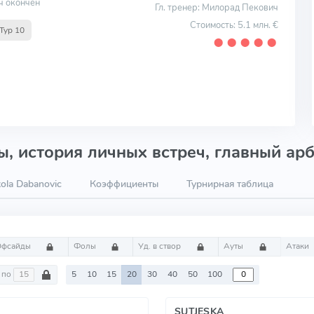
ч окончен
Гл. тренер: Милорад Пекович
Стоимость: 5.1 млн. €
Тур 10
⬤
⬤
⬤
⬤
⬤
, история личных встреч, главный арб
ola Dabanovic
Коэффициенты
Турнирная таблица
Офсайды
Фолы
Уд. в створ
Ауты
Атаки
по
5
10
15
20
30
40
50
100
SUTJESKA