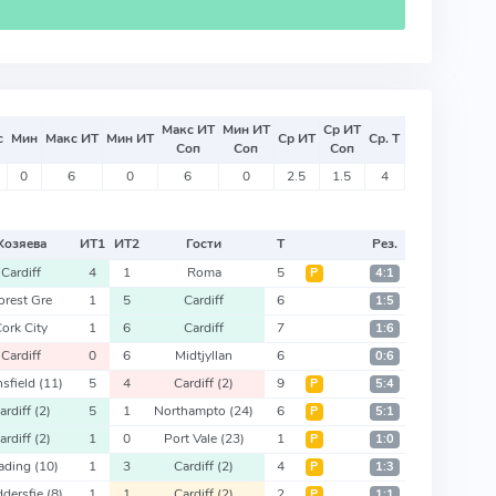
Макс ИТ
Мин ИТ
Ср ИТ
с
Мин
Макс ИТ
Мин ИТ
Ср ИТ
Ср. Т
Соп
Соп
Соп
0
6
0
6
0
2.5
1.5
4
Хозяева
ИТ
1
ИТ
2
Гости
Т
Рез.
Cardiff
4
1
Roma
5
Р
4:1
orest Gre
1
5
Cardiff
6
1:5
ork City
1
6
Cardiff
7
1:6
Cardiff
0
6
Midtjyllan
6
0:6
sfield
(11)
5
4
Cardiff
(2)
9
Р
5:4
ardiff
(2)
5
1
Northampto
(24)
6
Р
5:1
ardiff
(2)
1
0
Port Vale
(23)
1
Р
1:0
ading
(10)
1
3
Cardiff
(2)
4
Р
1:3
dersfie
(8)
1
1
Cardiff
(2)
2
Р
1:1