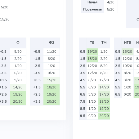
Ничья
4/20
5/20
Поражение
5/20
15/20
С
Ф
Ф2
ТБ
ТМ
ИТБ
И
-0.5
5/20
-0.5
11/20
0.5
19/20
1/20
0.5
16/20
4
-1.5
2/20
-1.5
6/20
1.5
18/20
2/20
1.5
12/20
8
-2.5
1/20
-2.5
1/20
2.5
12/20
8/20
2.5
10/20
10
-3.5
0/20
-3.5
0/20
3.5
12/20
8/20
3.5
8/20
12
+0.5
9/20
+0.5
15/20
4.5
8/20
12/20
4.5
3/20
17
+1.5
14/20
+1.5
18/20
5.5
6/20
14/20
5.5
1/20
19
+2.5
19/20
+2.5
19/20
6.5
3/20
17/20
6.5
0/20
20
+3.5
20/20
+3.5
20/20
7.5
1/20
19/20
8.5
1/20
19/20
9.5
0/20
20/20