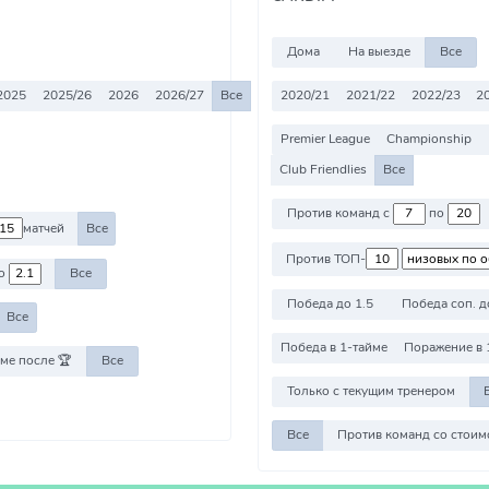
Дома
На выезде
Все
2025
2025/26
2026
2026/27
Все
2020/21
2021/22
2022/23
2
Premier League
Championship
Club Friendlies
Все
Против команд с
по
матчей
Все
Против ТОП-
о
Все
Победа до 1.5
Победа соп. д
Все
Победа в 1-тайме
Поражение в 
ме после 🏆
Все
Только с текущим тренером
Все