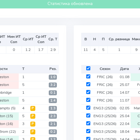
Статистика обновлена
 ИТ
Мин ИТ
Ср ИТ
Ср ИТ
Ср. Т
В
Н
П
Ср. разница
Мак
п
Соп
Соп
0
1.2
1.7
2.9
11
4
5
1
9
ости
Т
Рез.
Сезон
Дата
eston
1
FRIC
(26)
01.08
1:0
eston
5
FRIC
(26)
25.07
F
3:2
bridge
1
FRIC
(26)
14.07
C
0:1
eston
5
FRIC
(26)
11.07
1:4
hampto
(5)
4
ENG3
(25/26)
02.05
Man
Р
1:3
ston
(15)
5
ENG3
(25/26)
25.04
C
Р
2:3
ston
(16)
3
ENG3
(25/26)
22.04
C
Р
2:1
 Brom
(22)
2
ENG3
(25/26)
18.04
Re
Р
0:2
ston
(14)
3
ENG3
(25/26)
14.04
Hud
Р
1:2