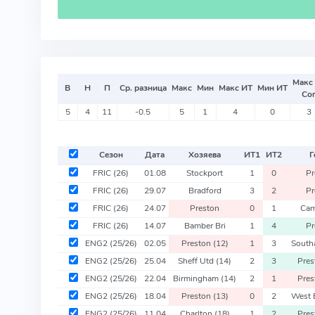
Макс
В
Н
П
Ср. разница
Макс
Мин
Макс ИТ
Мин ИТ
Со
5
4
11
-0.5
5
1
4
0
3
Сезон
Дата
Хозяева
ИТ
1
ИТ
2
Г
FRIC
(26)
01.08
Stockport
1
0
Pr
FRIC
(26)
29.07
Bradford
3
2
Pr
FRIC
(26)
24.07
Preston
0
1
Cam
FRIC
(26)
14.07
Bamber Bri
1
4
Pr
ENG2
(25/26)
02.05
Preston
(12)
1
3
Sout
ENG2
(25/26)
25.04
Sheff Utd
(14)
2
3
Pre
ENG2
(25/26)
22.04
Birmingham
(14)
2
1
Pre
ENG2
(25/26)
18.04
Preston
(13)
0
2
West
ENG2
(25/26)
11.04
Charlton
(18)
1
2
Pre