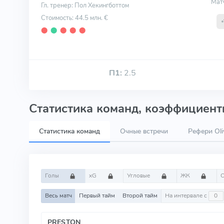
Мат
Гл. тренер: Пол Хекингботтом
Стоимость: 44.5 млн. €
⬤
⬤
⬤
⬤
⬤
П1:
2.5
Статистика команд, коэффициенты
Статистика команд
Очные встречи
Рефери Oli
Голы
xG
Угловые
ЖК
Весь матч
Первый тайм
Второй тайм
На интервале с
PRESTON