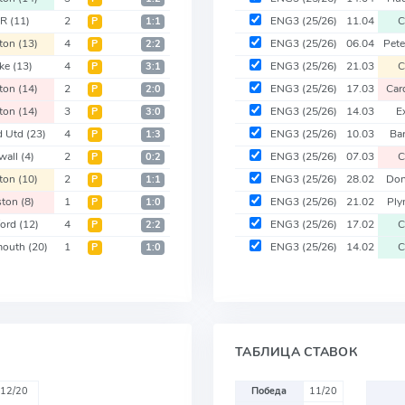
PR
(11)
2
ENG3
(25/26)
11.04
C
Р
1:1
ston
(13)
4
ENG3
(25/26)
06.04
Pet
Р
2:2
oke
(13)
4
ENG3
(25/26)
21.03
C
Р
3:1
ston
(14)
2
ENG3
(25/26)
17.03
Car
Р
2:0
ston
(14)
3
ENG3
(25/26)
14.03
E
Р
3:0
d Utd
(23)
4
ENG3
(25/26)
10.03
Ba
Р
1:3
lwall
(4)
2
ENG3
(25/26)
07.03
C
Р
0:2
ston
(10)
2
ENG3
(25/26)
28.02
Don
Р
1:1
ston
(8)
1
ENG3
(25/26)
21.02
Pl
Р
1:0
ford
(12)
4
ENG3
(25/26)
17.02
C
Р
2:2
mouth
(20)
1
ENG3
(25/26)
14.02
C
Р
1:0
ТАБЛИЦА СТАВОК
12/20
Победа
11/20