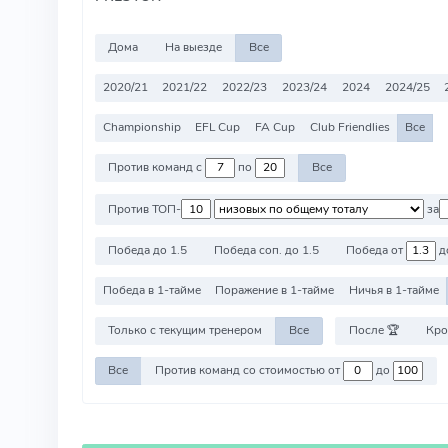
Дома
На выезде
Все
2020/21
2021/22
2022/23
2023/24
2024
2024/25
Championship
EFL Cup
FA Cup
Club Friendlies
Все
Против команд с
по
Все
Против ТОП-
за
Победа до 1.5
Победа соп. до 1.5
Победа от
д
Победа в 1-тайме
Поражение в 1-тайме
Ничья в 1-тайме
Только с текущим тренером
Все
После 🏆
Кро
Все
Против команд со стоимостью от
до