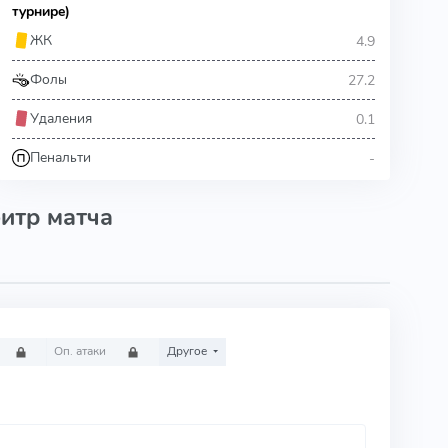
турнире)
4.9
ЖК
27.2
Фолы
0.1
Удаления
-
Пенальти
итр матча
Оп. атаки
Другое