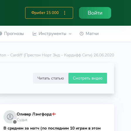
Войти
Фрибет 15 000
Прогнозы
Инструменты
Матчи
ton - Cardiff (Престон Норт Энд - Кардифф Сити) 26.06.2020
Читать статью
Смотреть видео
Оливер Лэнгфорд
Судья
⬤
В среднем за матч (по последним 10 играм в этом