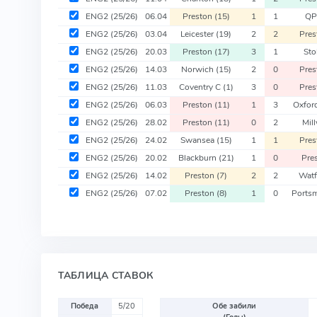
ENG2
(25/26)
06.04
Preston
(15)
1
1
Q
ENG2
(25/26)
03.04
Leicester
(19)
2
2
Pre
ENG2
(25/26)
20.03
Preston
(17)
3
1
St
ENG2
(25/26)
14.03
Norwich
(15)
2
0
Pre
ENG2
(25/26)
11.03
Coventry C
(1)
3
0
Pre
ENG2
(25/26)
06.03
Preston
(11)
1
3
Oxfor
ENG2
(25/26)
28.02
Preston
(11)
0
2
Mil
ENG2
(25/26)
24.02
Swansea
(15)
1
1
Pre
ENG2
(25/26)
20.02
Blackburn
(21)
1
0
Pre
ENG2
(25/26)
14.02
Preston
(7)
2
2
Wat
ENG2
(25/26)
07.02
Preston
(8)
1
0
Ports
ТАБЛИЦА СТАВОК
Победа
5/20
Обе забили