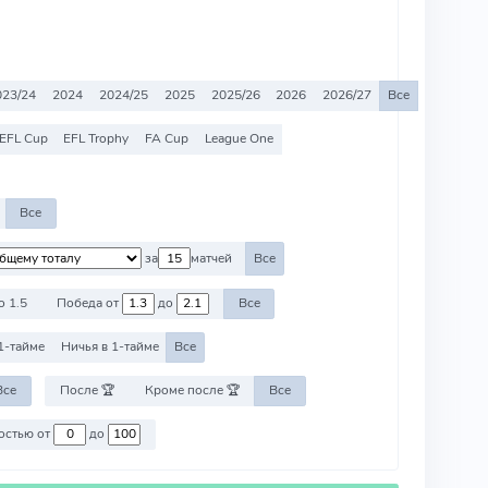
023/24
2024
2024/25
2025
2025/26
2026
2026/27
Все
EFL Cup
EFL Trophy
FA Cup
League One
Все
за
матчей
Все
о 1.5
Победа от
до
Все
1-тайме
Ничья в 1-тайме
Все
Все
После 🏆
Кроме после 🏆
Все
Против команд со стоимостью от
до