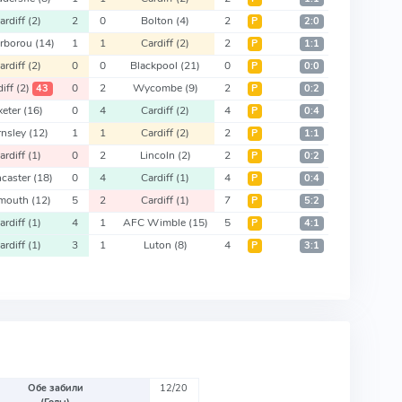
ardiff
(2)
2
0
Bolton
(4)
2
Р
2:0
erborou
(14)
1
1
Cardiff
(2)
2
Р
1:1
ardiff
(2)
0
0
Blackpool
(21)
0
Р
0:0
diff
(2)
0
2
Wycombe
(9)
2
43
Р
0:2
xeter
(16)
0
4
Cardiff
(2)
4
Р
0:4
rnsley
(12)
1
1
Cardiff
(2)
2
Р
1:1
ardiff
(1)
0
2
Lincoln
(2)
2
Р
0:2
caster
(18)
0
4
Cardiff
(1)
4
Р
0:4
ymouth
(12)
5
2
Cardiff
(1)
7
Р
5:2
ardiff
(1)
4
1
AFC Wimble
(15)
5
Р
4:1
ardiff
(1)
3
1
Luton
(8)
4
Р
3:1
Обе забили
12/20