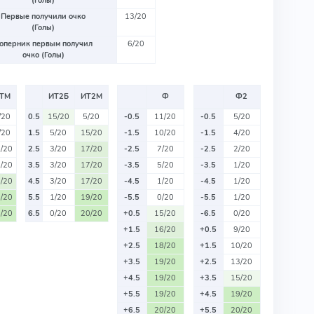
(Голы)
Первые получили очко
13/20
(Голы)
оперник первым получил
6/20
очко (Голы)
ТМ
ИТ2Б
ИТ2М
Ф
Ф2
/20
0.5
15/20
5/20
-0.5
11/20
-0.5
5/20
/20
1.5
5/20
15/20
-1.5
10/20
-1.5
4/20
/20
2.5
3/20
17/20
-2.5
7/20
-2.5
2/20
/20
3.5
3/20
17/20
-3.5
5/20
-3.5
1/20
/20
4.5
3/20
17/20
-4.5
1/20
-4.5
1/20
/20
5.5
1/20
19/20
-5.5
0/20
-5.5
1/20
/20
6.5
0/20
20/20
+0.5
15/20
-6.5
0/20
+1.5
16/20
+0.5
9/20
+2.5
18/20
+1.5
10/20
+3.5
19/20
+2.5
13/20
+4.5
19/20
+3.5
15/20
+5.5
19/20
+4.5
19/20
+6.5
20/20
+5.5
20/20