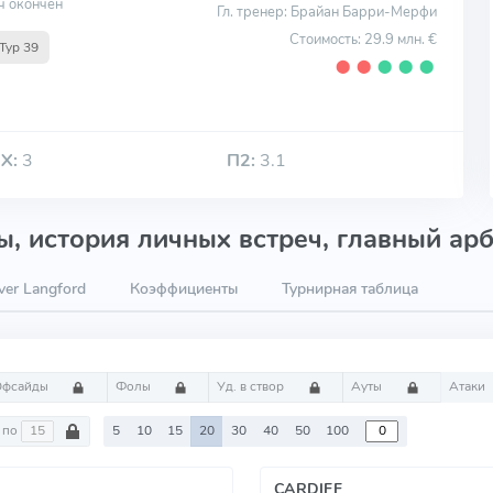
ч окончен
Гл. тренер: Брайан Барри-Мерфи
Стоимость: 29.9 млн. €
Тур 39
⬤
⬤
⬤
⬤
⬤
Х:
3
П2:
3.1
, история личных встреч, главный арб
ver Langford
Коэффициенты
Турнирная таблица
Офсайды
Фолы
Уд. в створ
Ауты
Атаки
по
5
10
15
20
30
40
50
100
CARDIFF