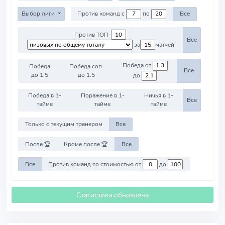
Выбор лиги
Против команд с
по
Все
Против ТОП-
Все
за
матчей
Победа от
Победа
Победа соп.
Все
до 1.5
до 1.5
до
Победа в 1-
Поражение в 1-
Ничья в 1-
Все
тайме
тайме
тайме
Только с текущим тренером
Все
После 🏆
Кроме после 🏆
Все
Все
Против команд со стоимостью от
до
Статистика обновлена