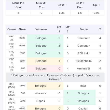
Макс ИТ
Мин ИТ
Ср ИТ
Ср ИТ
Ср. Т
Соп
Соп
Соп
4
0
1.35
1.6
2.95
ИТ
ИТ
Сезон
Дата
Хозяева
Гости
Т
1
2
FRIC
Bologna
3
1
Cambuur
4
01.08
(26)
FRIC
Bologna
3
1
Cambuur
4
01.08
(26)
FRIC
Bologna
2
0
AEP Irakli
2
25.07
(26)
FRIC
Bologna
1
1
Heidenheim
2
22.07
(26)
FRIC
Bologna
0
4
Arminia Bi
4
18.07
(26)
❗️ Bologna: новый тренер - Domenico Tedesco
(старый - Vincenzo
Italiano)
❗️
ITA1
Bologna
3
3
Inter
6
23.05
(25/26)
ITA1
Atalanta
0
1
Bologna
1
17.05
(25/26)
ITA1
Napoli
2
3
Bologna
5
11.05
(25/26)
ITA1
Bologna
0
0
Cagliari
0
03.05