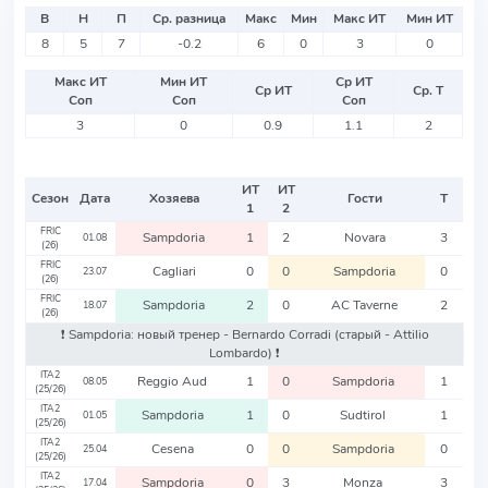
В
Н
П
Ср. разница
Макс
Мин
Макс ИТ
Мин ИТ
8
5
7
-0.2
6
0
3
0
Макс ИТ
Мин ИТ
Ср ИТ
Ср ИТ
Ср. Т
Соп
Соп
Соп
3
0
0.9
1.1
2
ИТ
ИТ
Сезон
Дата
Хозяева
Гости
Т
1
2
FRIC
Sampdoria
1
2
Novara
3
01.08
(26)
FRIC
Cagliari
0
0
Sampdoria
0
23.07
(26)
FRIC
Sampdoria
2
0
AC Taverne
2
18.07
(26)
❗️ Sampdoria: новый тренер - Bernardo Corradi
(старый - Attilio
Lombardo)
❗️
ITA2
Reggio Aud
1
0
Sampdoria
1
08.05
(25/26)
ITA2
Sampdoria
1
0
Sudtirol
1
01.05
(25/26)
ITA2
Cesena
0
0
Sampdoria
0
25.04
(25/26)
ITA2
Sampdoria
0
3
Monza
3
17.04