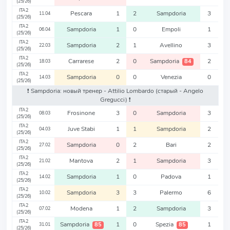
(25/26)
ITA2
Pescara
1
2
Sampdoria
3
11.04
(25/26)
ITA2
Sampdoria
1
0
Empoli
1
06.04
(25/26)
ITA2
Sampdoria
2
1
Avellino
3
22.03
(25/26)
ITA2
Carrarese
2
0
Sampdoria
2
84
18.03
(25/26)
ITA2
Sampdoria
0
0
Venezia
0
14.03
(25/26)
❗️ Sampdoria: новый тренер - Attilio Lombardo
(старый - Angelo
Gregucci)
❗️
ITA2
Frosinone
3
0
Sampdoria
3
08.03
(25/26)
ITA2
Juve Stabi
1
1
Sampdoria
2
04.03
(25/26)
ITA2
Sampdoria
0
2
Bari
2
27.02
(25/26)
ITA2
Mantova
2
1
Sampdoria
3
21.02
(25/26)
ITA2
Sampdoria
1
0
Padova
1
14.02
(25/26)
ITA2
Sampdoria
3
3
Palermo
6
10.02
(25/26)
ITA2
Modena
1
2
Sampdoria
3
07.02
(25/26)
ITA2
Sampdoria
1
0
Spezia
1
85
85
31.01
(25/26)