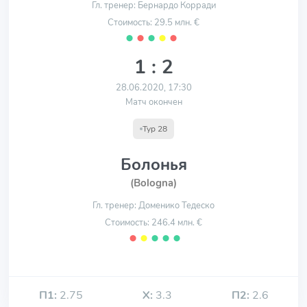
Гл. тренер: Бернардо Корради
Стоимость: 29.5 млн. €
⬤
⬤
⬤
⬤
⬤
1 : 2
28.06.2020, 17:30
Матч окончен
Тур 28
Болонья
(Bologna)
Гл. тренер: Доменико Тедеско
Стоимость: 246.4 млн. €
⬤
⬤
⬤
⬤
⬤
П1:
2.75
Х:
3.3
П2:
2.6