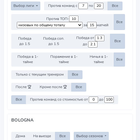
Выбор лиги
Против команд с
по
Все
Против ТОП-
Все
за
матчей
Победа от
Победа
Победа соп.
Все
до 1.5
до 1.5
до
Победа в 1-
Поражение в 1-
Ничья в 1-
Все
тайме
тайме
тайме
Только с текущим тренером
Все
После 🏆
Кроме после 🏆
Все
Все
Против команд со стоимостью от
до
BOLOGNA
Дома
На выезде
Все
Выбор сезонов