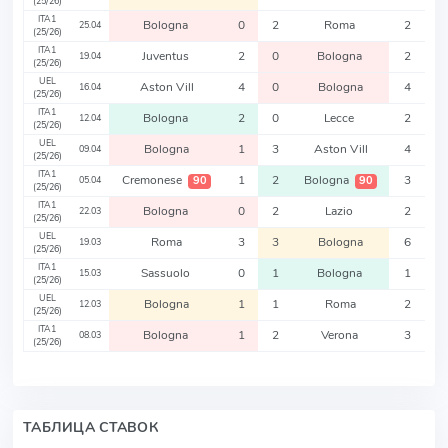
(25/26)
ITA1
Bologna
0
2
Roma
2
25.04
(25/26)
ITA1
Juventus
2
0
Bologna
2
19.04
(25/26)
UEL
Aston Vill
4
0
Bologna
4
16.04
(25/26)
ITA1
Bologna
2
0
Lecce
2
12.04
(25/26)
UEL
Bologna
1
3
Aston Vill
4
09.04
(25/26)
ITA1
Cremonese
1
2
Bologna
3
90
90
05.04
(25/26)
ITA1
Bologna
0
2
Lazio
2
22.03
(25/26)
UEL
Roma
3
3
Bologna
6
19.03
(25/26)
ITA1
Sassuolo
0
1
Bologna
1
15.03
(25/26)
UEL
Bologna
1
1
Roma
2
12.03
(25/26)
ITA1
Bologna
1
2
Verona
3
08.03
(25/26)
ТАБЛИЦА СТАВОК