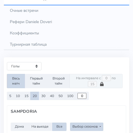
Очные встречи
Рефери Daniele Doveri
Коэффициенты
Турнирная таблица
На интервале с
по
Весь
Первый
Второй
матч
тайм
тайм
5
10
15
20
30
40
50
100
SAMPDORIA
Дома
На выезде
Все
Выбор сезонов