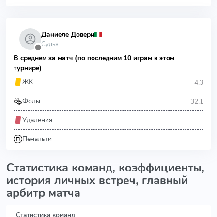
Даниеле Довери
Судья
⬤
В среднем за матч (по последним 10 играм в этом
турнире)
4.3
ЖК
32.1
Фолы
-
Удаления
-
Пенальти
Статистика команд, коэффициенты,
история личных встреч, главный
арбитр матча
Статистика команд