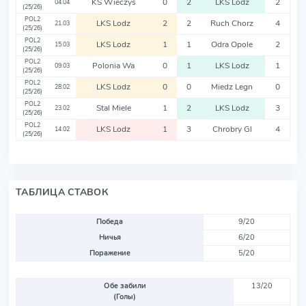
KS Wieczys
0
2
LKS Lodz
2
04.04
(25/26)
POL2
LKS Lodz
2
2
Ruch Chorz
4
21.03
(25/26)
POL2
LKS Lodz
1
1
Odra Opole
2
15.03
(25/26)
POL2
Polonia Wa
0
1
LKS Lodz
1
09.03
(25/26)
POL2
LKS Lodz
0
0
Miedz Legn
0
28.02
(25/26)
POL2
Stal Miele
1
2
LKS Lodz
3
23.02
(25/26)
POL2
LKS Lodz
1
3
Chrobry Gl
4
14.02
(25/26)
ТАБЛИЦА СТАВОК
Победа
9/20
Ничья
6/20
Поражение
5/20
Обе забили
13/20
(Голы)