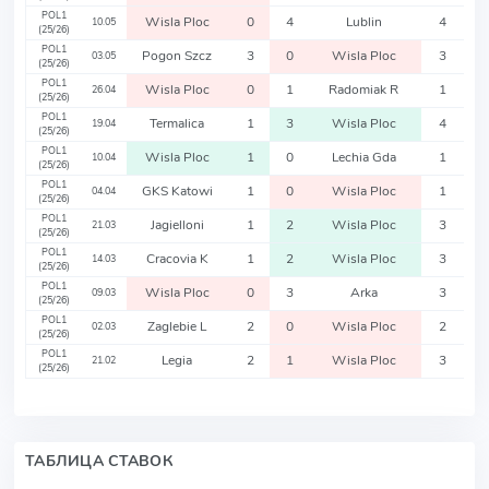
POL1
Wisla Ploc
0
4
Lublin
4
10.05
(25/26)
POL1
Pogon Szcz
3
0
Wisla Ploc
3
03.05
(25/26)
POL1
Wisla Ploc
0
1
Radomiak R
1
26.04
(25/26)
POL1
Termalica
1
3
Wisla Ploc
4
19.04
(25/26)
POL1
Wisla Ploc
1
0
Lechia Gda
1
10.04
(25/26)
POL1
GKS Katowi
1
0
Wisla Ploc
1
04.04
(25/26)
POL1
Jagielloni
1
2
Wisla Ploc
3
21.03
(25/26)
POL1
Cracovia K
1
2
Wisla Ploc
3
14.03
(25/26)
POL1
Wisla Ploc
0
3
Arka
3
09.03
(25/26)
POL1
Zaglebie L
2
0
Wisla Ploc
2
02.03
(25/26)
POL1
Legia
2
1
Wisla Ploc
3
21.02
(25/26)
ТАБЛИЦА СТАВОК