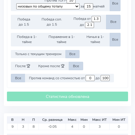
Против ТОП-
Все
за
матчей
Победа от
Победа
Победа соп.
Все
до 1.5
до 1.5
до
Победа в 1-
Поражение в 1-
Ничья в 1-
Все
тайме
тайме
тайме
Только с текущим тренером
Все
После 🏆
Кроме после 🏆
Все
Все
Против команд со стоимостью от
до
Статистика обновлена
В
Н
П
Ср. разница
Макс
Мин
Макс ИТ
Мин ИТ
9
3
8
-0.05
4
0
3
0