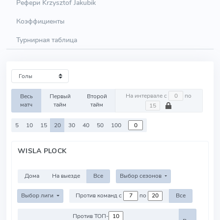
Рефери Krzysztof Jakubik
Коэффициенты
Турнирная таблица
На интервале с
по
Весь
Первый
Второй
матч
тайм
тайм
5
10
15
20
30
40
50
100
WISLA PLOCK
Дома
На выезде
Все
Выбор сезонов
Выбор лиги
Против команд с
по
Все
Против ТОП-