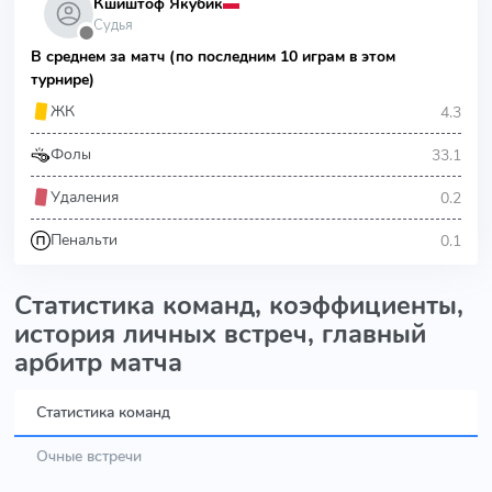
Кшиштоф Якубик
Судья
⬤
В среднем за матч (по последним 10 играм в этом
турнире)
4.3
ЖК
33.1
Фолы
0.2
Удаления
0.1
Пенальти
Статистика команд, коэффициенты,
история личных встреч, главный
арбитр матча
Статистика команд
Очные встречи