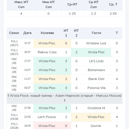
Макс ИТ
Мин ИТ
Ср ИТ
Ср ИТ
Ср. Т
Соп
Соп
Соп
4
0
1.25
1.3
2.55
ИТ
ИТ
Сезон
Дата
Хозяева
Гости
Т
1
2
POL1
Wisla Ploc
0
0
Widzew Lod
0
31.07
(26/27)
POL1
Rakow Czes
1
2
Wisla Ploc
3
26.07
(26/27)
FRIC
Wisla Ploc
3
0
LKS Lodz
3
17.07
(26)
FRIC
Wisla Ploc
2
0
Bohemians
2
14.07
(26)
FRIC
Wisla Ploc
2
2
Banik Ostr
4
11.07
(26)
FRIC
Wisla Ploc
3
0
Polonia Wa
3
04.07
(26)
❗️ Wisla Plock: новый тренер - Adam Majewski
(старый - Mariusz Misiura)
❗️
FRIC
Wisla Ploc
2
1
Grodzisk M
3
27.06
(26)
POL1
Lech Pozna
2
2
Wisla Ploc
4
23.05
(25/26)
POL1
Wisla Ploc
0
1
Gornik
1
16.05
(25/26)