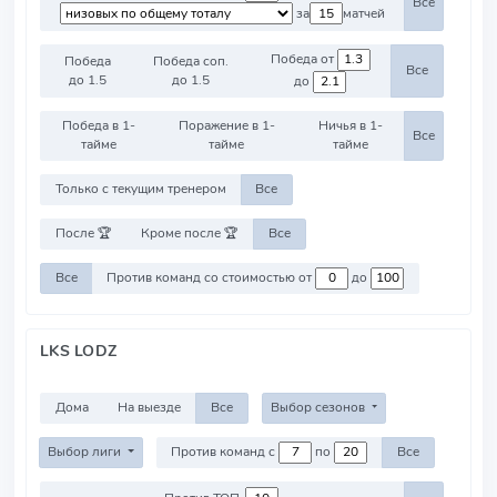
Все
за
матчей
Победа от
Победа
Победа соп.
Все
до 1.5
до 1.5
до
Победа в 1-
Поражение в 1-
Ничья в 1-
Все
тайме
тайме
тайме
Только с текущим тренером
Все
После 🏆
Кроме после 🏆
Все
Все
Против команд со стоимостью от
до
LKS LODZ
Дома
На выезде
Все
Выбор сезонов
Выбор лиги
Против команд с
по
Все