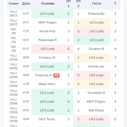
ИТ
ИТ
Сезон
Дата
Хозяева
Гости
Т
1
2
POL2
LKS Lodz
2
1
Polonia By
3
31.07
(26/27)
POL2
MKP Pogon
1
1
LKS Lodz
2
25.07
(26/27)
FRIC
Wisla Ploc
3
0
LKS Lodz
3
17.07
(26)
FRIC
Radomiak R
1
2
LKS Lodz
3
04.07
(26)
FRIC
LKS Lodz
0
4
Dinamo B.
4
01.07
(26)
POL2
Chrobry Gl
1
1
LKS Lodz
2
28.05
(25/26)
POL2
LKS Lodz
3
1
Gornik Lec
4
24.05
(25/26)
POL2
Puszcza N
1
0
LKS Lodz
1
59
18.05
(25/26)
POL2
Slask Wroc
2
2
LKS Lodz
4
11.05
(25/26)
POL2
LKS Lodz
3
2
Grodzisk M
5
07.05
(25/26)
POL2
LKS Lodz
4
0
MKP Pogon
4
02.05
(25/26)
POL2
LKS Lodz
2
1
Stal Rzesz
3
25.04
(25/26)
POL2
GKS Tychy
3
2
LKS Lodz
5
18.04
(25/26)
POL2