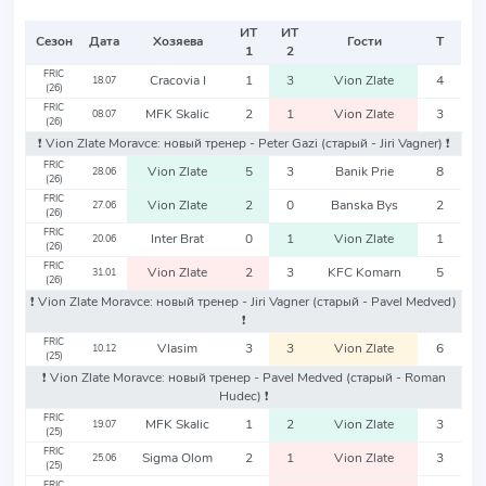
ИТ
ИТ
Сезон
Дата
Хозяева
Гости
Т
1
2
FRIC
Cracovia I
1
3
Vion Zlate
4
18.07
(26)
FRIC
MFK Skalic
2
1
Vion Zlate
3
08.07
(26)
❗️ Vion Zlate Moravce: новый тренер - Peter Gazi
(старый - Jiri Vagner)
❗️
FRIC
Vion Zlate
5
3
Banik Prie
8
28.06
(26)
FRIC
Vion Zlate
2
0
Banska Bys
2
27.06
(26)
FRIC
Inter Brat
0
1
Vion Zlate
1
20.06
(26)
FRIC
Vion Zlate
2
3
KFC Komarn
5
31.01
(26)
❗️ Vion Zlate Moravce: новый тренер - Jiri Vagner
(старый - Pavel Medved)
❗️
FRIC
Vlasim
3
3
Vion Zlate
6
10.12
(25)
❗️ Vion Zlate Moravce: новый тренер - Pavel Medved
(старый - Roman
Hudec)
❗️
FRIC
MFK Skalic
1
2
Vion Zlate
3
19.07
(25)
FRIC
Sigma Olom
2
1
Vion Zlate
3
25.06
(25)
FRIC