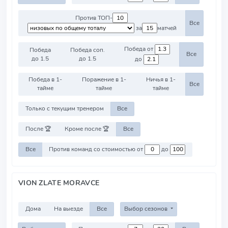
Против ТОП-
Все
за
матчей
Победа от
Победа
Победа соп.
Все
до 1.5
до 1.5
до
Победа в 1-
Поражение в 1-
Ничья в 1-
Все
тайме
тайме
тайме
Только с текущим тренером
Все
После 🏆
Кроме после 🏆
Все
Все
Против команд со стоимостью от
до
VION ZLATE MORAVCE
Дома
На выезде
Все
Выбор сезонов