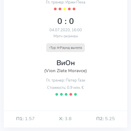
Гл. тренер: Иржи Пеха
⬤
⬤
⬤
⬤
⬤
0 : 0
04.07.2020, 16:00
Матч окончен
Тур 4
Раунд вылета
ВиОн
(Vion Zlate Moravce)
Гл. тренер: Петер Гази
Стоимость: 0.9 млн. €
⬤
⬤
⬤
⬤
⬤
П1:
1.57
Х:
3.8
П2:
5.25