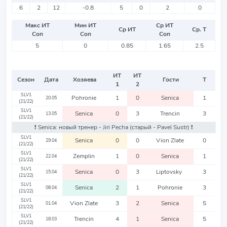
6
2
12
-0.8
5
0
2
0
Макс ИТ
Мин ИТ
Ср ИТ
Ср ИТ
Ср. Т
Соп
Соп
Соп
5
0
0.85
1.65
2.5
ИТ
ИТ
Сезон
Дата
Хозяева
Гости
Т
1
2
SLV1
Pohronie
1
0
Senica
1
20.05
(21/22)
SLV1
Senica
0
3
Trencin
3
13.05
(21/22)
❗️ Senica: новый тренер - Jiri Pecha
(старый - Pavel Sustr)
❗️
SLV1
Senica
0
0
Vion Zlate
0
29.04
(21/22)
SLV1
Zemplin
1
0
Senica
1
22.04
(21/22)
SLV1
Senica
0
3
Liptovsky
3
15.04
(21/22)
SLV1
Senica
2
1
Pohronie
3
08.04
(21/22)
SLV1
Vion Zlate
3
2
Senica
5
01.04
(21/22)
SLV1
Trencin
4
1
Senica
5
18.03
(21/22)