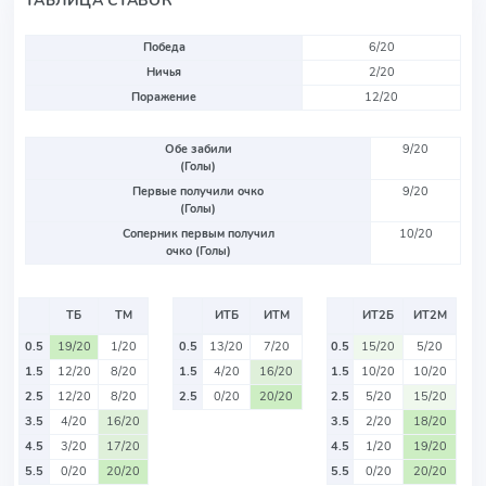
ТАБЛИЦА СТАВОК
Победа
6/20
Ничья
2/20
Поражение
12/20
Обе забили
9/20
(Голы)
Первые получили очко
9/20
(Голы)
Соперник первым получил
10/20
очко (Голы)
ТБ
ТМ
ИТБ
ИТМ
ИТ2Б
ИТ2М
0.5
19/20
1/20
0.5
13/20
7/20
0.5
15/20
5/20
1.5
12/20
8/20
1.5
4/20
16/20
1.5
10/20
10/20
2.5
12/20
8/20
2.5
0/20
20/20
2.5
5/20
15/20
3.5
4/20
16/20
3.5
2/20
18/20
4.5
3/20
17/20
4.5
1/20
19/20
5.5
0/20
20/20
5.5
0/20
20/20