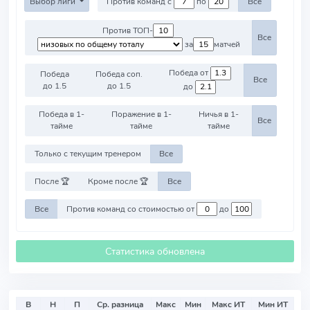
Выбор лиги
Против команд с
по
Все
Против ТОП-
Все
за
матчей
Победа от
Победа
Победа соп.
Все
до 1.5
до 1.5
до
Победа в 1-
Поражение в 1-
Ничья в 1-
Все
тайме
тайме
тайме
Только с текущим тренером
Все
После 🏆
Кроме после 🏆
Все
Все
Против команд со стоимостью от
до
Статистика обновлена
В
Н
П
Ср. разница
Макс
Мин
Макс ИТ
Мин ИТ