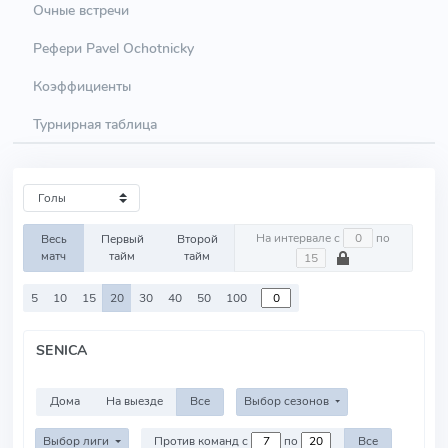
Очные встречи
Рефери Pavel Ochotnicky
Коэффициенты
Турнирная таблица
На интервале с
по
Весь
Первый
Второй
матч
тайм
тайм
5
10
15
20
30
40
50
100
SENICA
Дома
На выезде
Все
Выбор сезонов
Выбор лиги
Против команд с
по
Все