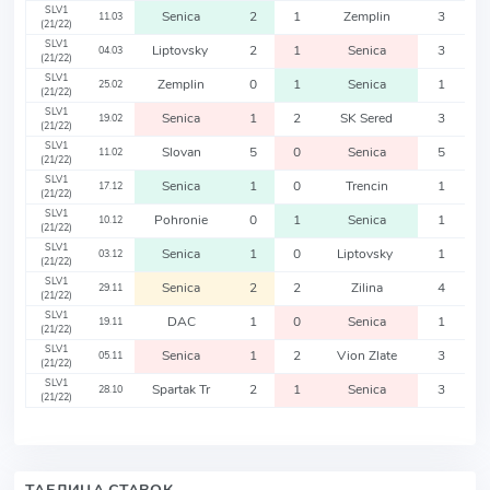
SLV1
Senica
2
1
Zemplin
3
11.03
(21/22)
SLV1
Liptovsky
2
1
Senica
3
04.03
(21/22)
SLV1
Zemplin
0
1
Senica
1
25.02
(21/22)
SLV1
Senica
1
2
SK Sered
3
19.02
(21/22)
SLV1
Slovan
5
0
Senica
5
11.02
(21/22)
SLV1
Senica
1
0
Trencin
1
17.12
(21/22)
SLV1
Pohronie
0
1
Senica
1
10.12
(21/22)
SLV1
Senica
1
0
Liptovsky
1
03.12
(21/22)
SLV1
Senica
2
2
Zilina
4
29.11
(21/22)
SLV1
DAC
1
0
Senica
1
19.11
(21/22)
SLV1
Senica
1
2
Vion Zlate
3
05.11
(21/22)
SLV1
Spartak Tr
2
1
Senica
3
28.10
(21/22)