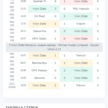
Spartak Tr
4
1
Vion Zlate
5
18.06
(25)
FRIC
Vion Zlate
3
0
RSC Hamsik
3
21.02
(25)
FRIC
SV Ried
0
2
Vion Zlate
2
14.02
(25)
FRIC
Vion Zlate
1
1
Vlasim
2
11.02
(25)
FRIC
Slavia Pra
2
3
Vion Zlate
5
30.11
(24)
FRIC
MFK Skalic
1
0
Vion Zlate
1
20.07
(24)
❗️ Vion Zlate Moravce: новый тренер - Roman Hudec
(старый - Dusan
Uhrin Jr.)
❗️
FRIC
Vion Zlate
1
1
Trencin
2
10.07
(24)
FRIC
Banska Bys
1
1
Vion Zlate
2
06.07
(24)
FRIC
OFK Malzen
0
2
Vion Zlate
2
29.06
(24)
FRIC
Samorin
0
3
Vion Zlate
3
22.06
(24)
SLV1
Vion Zlate
2
2
Trencin
4
18.05
(23/24)
ТАБЛИЦА СТАВОК