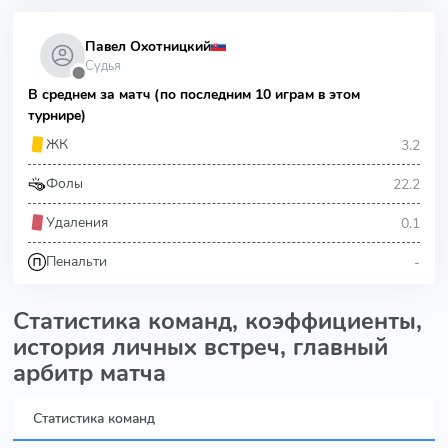
Павел Охотницкий
Судья
⬤
В среднем за матч (по последним 10 играм в этом
турнире)
3.2
ЖК
22.2
Фолы
0.1
Удаления
-
Пенальти
Статистика команд, коэффициенты,
история личных встреч, главный
арбитр матча
Статистика команд