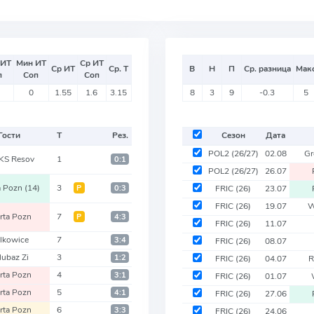
 ИТ
Мин ИТ
Ср ИТ
Ср ИТ
Ср. Т
В
Н
П
Ср. разница
Мак
п
Соп
Соп
0
1.55
1.6
3.15
8
3
9
-0.3
5
Гости
Т
Рез.
Сезон
Дата
POL2
(26/27)
02.08
Gr
S Resov
1
0:1
POL2
(26/27)
26.07
a Pozn
(14)
3
Р
0:3
FRIC
(26)
23.07
FRIC
(26)
19.07
W
rta Pozn
7
Р
4:3
FRIC
(26)
11.07
lkowice
7
3:4
FRIC
(26)
08.07
lubaz Zi
3
1:2
FRIC
(26)
04.07
R
rta Pozn
4
3:1
FRIC
(26)
01.07
rta Pozn
5
4:1
FRIC
(26)
27.06
rta Pozn
6
3:3
FRIC
(26)
24.06