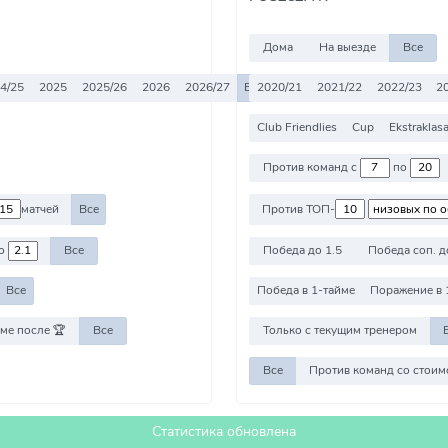
Дома
На выезде
Все
4/25
2025
2025/26
2026
2026/27
Все
2020/21
2021/22
2022/23
2
Club Friendlies
Cup
Ekstraklas
Против команд с
по
матчей
Все
Против ТОП-
о
Все
Победа до 1.5
Победа соп. д
Все
Победа в 1-тайме
Поражение в 
ме после 🏆
Все
Только с текущим тренером
Все
Статистика обновлена