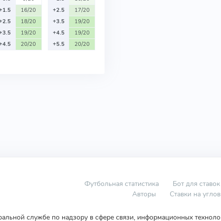
+1.5
16/20
+2.5
17/20
+2.5
18/20
+3.5
19/20
+3.5
19/20
+4.5
19/20
+4.5
20/20
+5.5
20/20
Футбольная статистика
Бот для ставок
Авторы
Ставки на угло
еральной службе по надзору в сфере связи, информационных технол