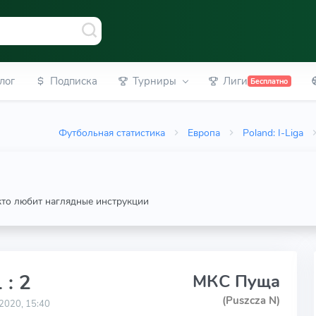
лог
Подписка
Турниры
Лиги
Бесплатно
Футбольная статистика
Европа
Poland: I-Liga
 кто любит наглядные инструкции
 : 2
МКС Пуща
(Puszcza N)
2020, 15:40