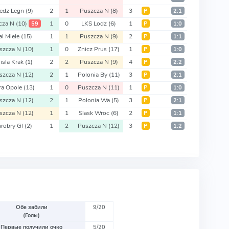
edz Legn
(9)
2
1
Puszcza N
(8)
3
Р
2:1
cza N
(10)
1
0
LKS Lodz
(6)
1
59
Р
1:0
al Miele
(15)
1
1
Puszcza N
(9)
2
Р
1:1
szcza N
(10)
1
0
Znicz Prus
(17)
1
Р
1:0
sla Krak
(1)
2
2
Puszcza N
(9)
4
Р
2:2
szcza N
(12)
2
1
Polonia By
(11)
3
Р
2:1
ra Opole
(13)
1
0
Puszcza N
(11)
1
Р
1:0
szcza N
(12)
2
1
Polonia Wa
(5)
3
Р
2:1
szcza N
(12)
1
1
Slask Wroc
(6)
2
Р
1:1
robry Gl
(2)
1
2
Puszcza N
(12)
3
Р
1:2
Обе забили
9/20
(Голы)
Первые получили очко
5/20