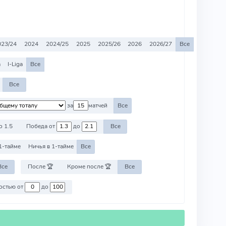
023/24
2024
2024/25
2025
2025/26
2026
2026/27
Все
a
I-Liga
Все
Все
за
матчей
Все
о 1.5
Победа от
до
Все
1-тайме
Ничья в 1-тайме
Все
Все
После 🏆
Кроме после 🏆
Все
Против команд со стоимостью от
до