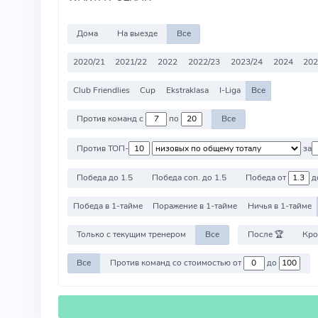
Дома
На выезде
Все
2020/21
2021/22
2022
2022/23
2023/24
2024
202
Club Friendlies
Cup
Ekstraklasa
I-Liga
Все
Против команд с
по
Все
Против ТОП-
за
Победа до 1.5
Победа соп. до 1.5
Победа от
д
Победа в 1-тайме
Поражение в 1-тайме
Ничья в 1-тайме
Только с текущим тренером
Все
После 🏆
Кро
Все
Против команд со стоимостью от
до