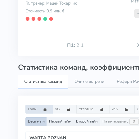
Мат
Гл. тренер: Мацей Токарчик
Стоимость: 0.9 млн. €
⬤
⬤
⬤
⬤
⬤
П1:
2.1
Статистика команд, коэффициенты
Статистика команд
Очные встречи
Рефери Pa
Голы
xG
Угловые
ЖК
Весь матч
Первый тайм
Второй тайм
На интервале с
WARTA POZNAN