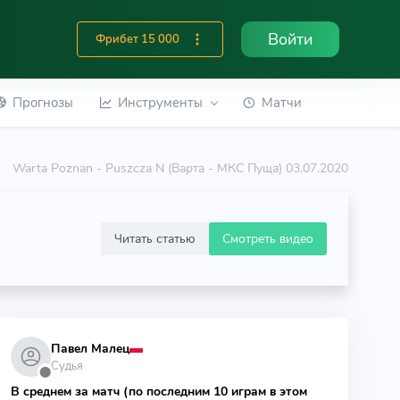
Войти
Фрибет 15 000
Прогнозы
Инструменты
Матчи
Warta Poznan - Puszcza N (Варта - МКС Пуща) 03.07.2020
Читать статью
Смотреть видео
Павел Малец
Судья
⬤
В среднем за матч (по последним 10 играм в этом