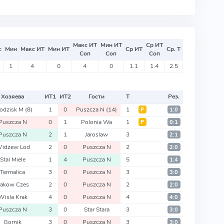
Макс ИТ
Мин ИТ
Ср ИТ
с
Мин
Макс ИТ
Мин ИТ
Ср ИТ
Ср. Т
Соп
Соп
Соп
1
4
0
4
0
1.1
1.4
2.5
Хозяева
ИТ
1
ИТ
2
Гости
Т
Рез.
odzisk M
(8)
1
0
Puszcza N
(14)
1
Р
1:0
Puszcza N
0
1
Polonia Wa
1
Р
0:1
Puszcza N
2
1
Jaroslaw
3
2:1
idzew Lod
2
0
Puszcza N
2
2:0
Stal Miele
1
4
Puszcza N
5
1:4
Termalica
3
0
Puszcza N
3
3:0
akow Czes
2
0
Puszcza N
2
2:0
Wisla Krak
4
0
Puszcza N
4
4:0
Puszcza N
3
0
Star Stara
3
3:0
Gornik
3
0
Puszcza N
3
3:0