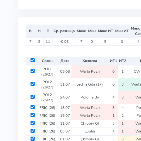
Макс
В
Н
П
Ср. разница
Макс
Мин
Макс ИТ
Мин ИТ
Со
7
2
11
-0.05
7
0
5
0
4
Сезон
Дата
Хозяева
ИТ
1
ИТ
2
POLC
05.08
Warta Pozn
0
1
CWK
(26/27)
POL2
31.07
Lechia Gda
(17)
0
3
Wart
(26/27)
POL2
24.07
Polonia By
4
3
Wa
(26/27)
FRIC
(26)
18.07
Warta Pozn
3
4
Po
FRIC
(26)
18.07
Warta Pozn
1
2
Fa
FRIC
(26)
11.07
Chrobry Gl
3
1
Wa
FRIC
(26)
03.07
Lublin
4
1
Wa
FRIC
(26)
01.02
Chrobry Gl
3
3
Wa