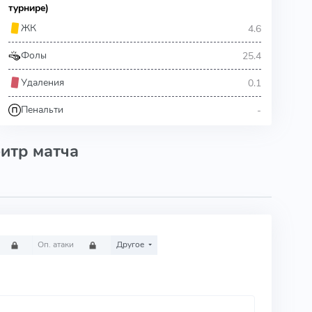
турнире)
4.6
ЖК
25.4
Фолы
0.1
Удаления
-
Пенальти
итр матча
Оп. атаки
Другое