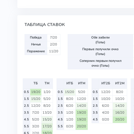
ТАБЛИЦА СТАВОК
Победа
7/20
Обе забили
(Голы)
Ничья
2/20
Первые получили очко
Поражение
11/20
(Голы)
Соперник первым получил
очко (Голы)
ТБ
ТМ
ИТБ
ИТМ
ИТ2Б
ИТ2М
0.5
19/20
1/20
0.5
15/20
5/20
0.5
12/20
8/20
1.5
15/20
5/20
1.5
8/20
12/20
1.5
10/20
10/20
2.5
12/20
8/20
2.5
6/20
14/20
2.5
6/20
14/20
3.5
7/20
13/20
3.5
1/20
19/20
3.5
4/20
16/20
4.5
5/20
15/20
4.5
1/20
19/20
4.5
0/20
20/20
5.5
3/20
17/20
5.5
0/20
20/20
6.5
2/20
18/20