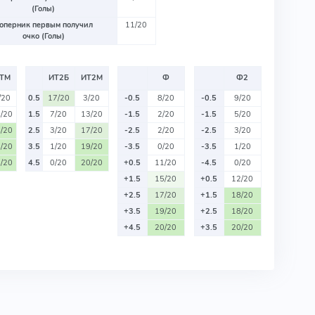
(Голы)
оперник первым получил
11/20
очко (Голы)
ТМ
ИТ2Б
ИТ2М
Ф
Ф2
/20
0.5
17/20
3/20
-0.5
8/20
-0.5
9/20
/20
1.5
7/20
13/20
-1.5
2/20
-1.5
5/20
/20
2.5
3/20
17/20
-2.5
2/20
-2.5
3/20
/20
3.5
1/20
19/20
-3.5
0/20
-3.5
1/20
/20
4.5
0/20
20/20
+0.5
11/20
-4.5
0/20
+1.5
15/20
+0.5
12/20
+2.5
17/20
+1.5
18/20
+3.5
19/20
+2.5
18/20
+4.5
20/20
+3.5
20/20