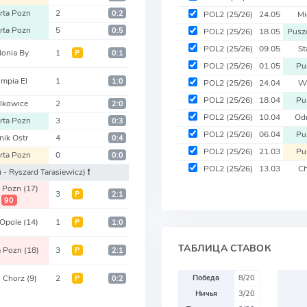
rta Pozn
2
0:2
POL2
(25/26)
24.05
Mi
rta Pozn
5
0:5
POL2
(25/26)
18.05
Pusz
POL2
(25/26)
09.05
St
lonia By
1
Р
0:1
POL2
(25/26)
01.05
Pu
impia El
1
1:0
POL2
(25/26)
24.04
Wi
POL2
(25/26)
18.04
Pu
lkowice
2
2:0
POL2
(25/26)
10.04
Od
rta Pozn
3
0:3
POL2
(25/26)
06.04
Pu
nik Ostr
4
0:4
POL2
(25/26)
21.03
Pu
rta Pozn
0
0:0
POL2
(25/26)
13.03
Ch
 - Ryszard Tarasiewicz)
❗️
a Pozn
(17)
3
Р
2:1
90
 Opole
(14)
1
Р
1:0
ТАБЛИЦА СТАВОК
a Pozn
(18)
3
Р
2:1
 Chorz
(9)
2
Победа
8/20
Р
0:2
Ничья
3/20