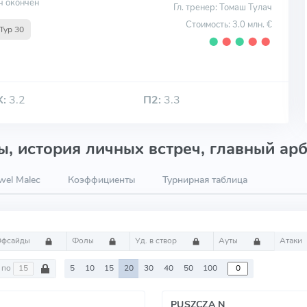
ч окончен
Гл. тренер: Томаш Тулач
Стоимость: 3.0 млн. €
Тур 30
⬤
⬤
⬤
⬤
⬤
Х:
3.2
П2:
3.3
, история личных встреч, главный арб
wel Malec
Коэффициенты
Турнирная таблица
Офсайды
Фолы
Уд. в створ
Ауты
Атаки
по
5
10
15
20
30
40
50
100
PUSZCZA N