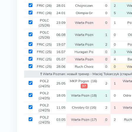
FRIC
(26)
28.01
Chojniczan
0
2
Wa
FRIC
(26)
24.01
Olimpia Gr
0
5
Wa
POLC
23.09
Warta Pozn
0
1
Po
(25/26)
POLC
06.08
Warta Pozn
1
0
Ol
(25/26)
FRIC
(25)
19.07
Warta Pozn
2
0
Po
FRIC
(25)
16.07
Huragan Po
0
3
Wa
FRIC
(25)
05.07
Warta Pozn
0
4
Ba
FRIC
(25)
28.06
Ruch Chorz
0
0
Wa
❗️ Warta Poznan: новый тренер - Maciej Tokarczyk
(старый
POL2
MKP Pogon
(16)
Wart
25.05
2
1
(24/25)
37
POL2
18.05
Warta Pozn
(18)
1
0
Odra
(24/25)
POL2
11.05
Chrobry Gl
(16)
2
1
Wart
(24/25)
POL2
03.05
Warta Pozn
(17)
0
2
Ruch
(24/25)