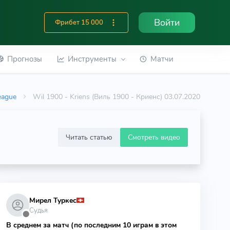
Войти
Фрибет 15 000
Прогнозы
Инструменты
Матчи
eague
Wil 1900 - Kriens (Виль 1900 - Криенс) 03.07.2020
Читать статью
Смотреть видео
Мирел Туркес
Судья
⬤
В среднем за матч (по последним 10 играм в этом