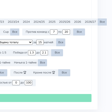
/23
2023/24
2024
2024/25
2025
2025/26
2026
2026/27
Все
Cup
Все
Против команд с
по
Все
за
матчей
Все
о 1.5
Победа от
до
Все
1-тайме
Ничья в 1-тайме
Все
Все
После 🏆
Кроме после 🏆
Все
Против команд со стоимостью от
до