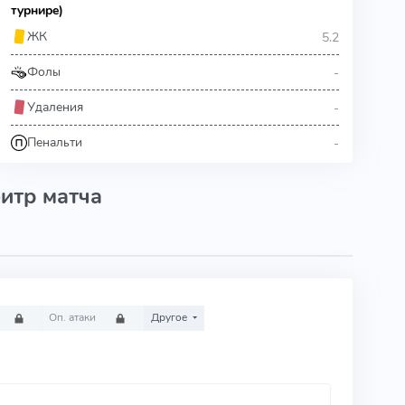
турнире)
5.2
ЖК
-
Фолы
-
Удаления
-
Пенальти
итр матча
Оп. атаки
Другое