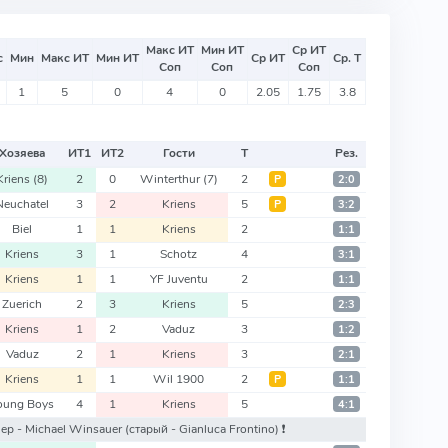
Макс ИТ
Мин ИТ
Ср ИТ
с
Мин
Макс ИТ
Мин ИТ
Ср ИТ
Ср. Т
Соп
Соп
Соп
1
5
0
4
0
2.05
1.75
3.8
Хозяева
ИТ
1
ИТ
2
Гости
Т
Рез.
Kriens
(8)
2
0
Winterthur
(7)
2
Р
2:0
Neuchatel
3
2
Kriens
5
Р
3:2
Biel
1
1
Kriens
2
1:1
Kriens
3
1
Schotz
4
3:1
Kriens
1
1
YF Juventu
2
1:1
Zuerich
2
3
Kriens
5
2:3
Kriens
1
2
Vaduz
3
1:2
Vaduz
2
1
Kriens
3
2:1
Kriens
1
1
Wil 1900
2
Р
1:1
oung Boys
4
1
Kriens
5
4:1
енер - Michael Winsauer
(старый - Gianluca Frontino)
❗️