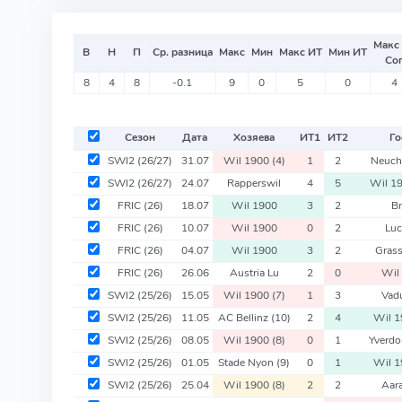
Макс
В
Н
П
Ср. разница
Макс
Мин
Макс ИТ
Мин ИТ
Со
8
4
8
-0.1
9
0
5
0
4
Сезон
Дата
Хозяева
ИТ
1
ИТ
2
Го
SWI2
(26/27)
31.07
Wil 1900
(4)
1
2
Neuch
SWI2
(26/27)
24.07
Rapperswil
4
5
Wil 1
FRIC
(26)
18.07
Wil 1900
3
2
Br
FRIC
(26)
10.07
Wil 1900
0
2
Luc
FRIC
(26)
04.07
Wil 1900
3
2
Gras
FRIC
(26)
26.06
Austria Lu
2
0
Wil
SWI2
(25/26)
15.05
Wil 1900
(7)
1
3
Vad
SWI2
(25/26)
11.05
AC Bellinz
(10)
2
4
Wil 
SWI2
(25/26)
08.05
Wil 1900
(8)
0
1
Yverd
SWI2
(25/26)
01.05
Stade Nyon
(9)
0
1
Wil 
SWI2
(25/26)
25.04
Wil 1900
(8)
2
2
Aar