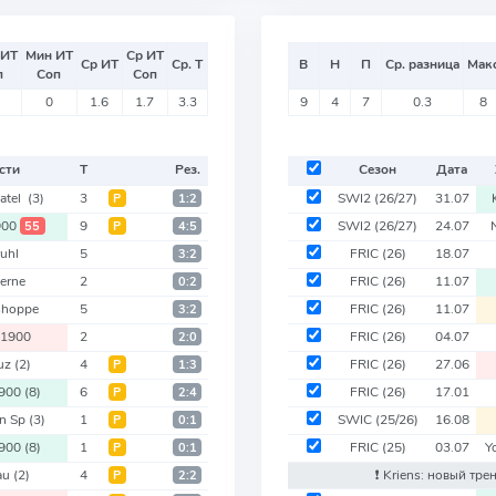
 ИТ
Мин ИТ
Ср ИТ
Ср ИТ
Ср. Т
В
Н
П
Ср. разница
Мак
п
Соп
Соп
0
1.6
1.7
3.3
9
4
7
0.3
8
сти
Т
Рез.
Сезон
Дата
atel
(3)
3
SWI2
(26/27)
31.07
Р
1:2
900
9
SWI2
(26/27)
24.07
55
Р
4:5
uhl
5
FRIC
(26)
18.07
3:2
erne
2
FRIC
(26)
11.07
0:2
shoppe
5
FRIC
(26)
11.07
3:2
 1900
2
FRIC
(26)
04.07
2:0
uz
(2)
4
FRIC
(26)
27.06
Р
1:3
1900
(8)
6
FRIC
(26)
17.01
Р
2:4
on Sp
(3)
1
SWIC
(25/26)
16.08
Р
0:1
1900
(8)
1
FRIC
(25)
03.07
Y
Р
0:1
au
(2)
4
❗️ Kriens: новый тр
Р
2:2