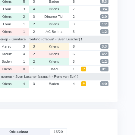
Kriens
5
3
Baden
8
5:3
Thun
3
4
Kriens
7
3:4
Kriens
2
0
Dinamo Tbi
2
2:0
Thun
1
2
Kriens
3
1:2
Kriens
1
2
AC Bellinz
3
1:2
тренер - Gianluca Frontino
(старый - Sven Luscher)
❗️
Aarau
3
3
Kriens
6
3:3
Vaduz
4
2
Kriens
6
4:2
Baden
1
2
Kriens
3
1:2
Kriens
0
1
Basel
1
Р
0:1
й тренер - Sven Luscher
(старый - Rene van Eck)
❗️
Kriens
4
0
Baden
4
Р
4:0
Обе забили
16/20