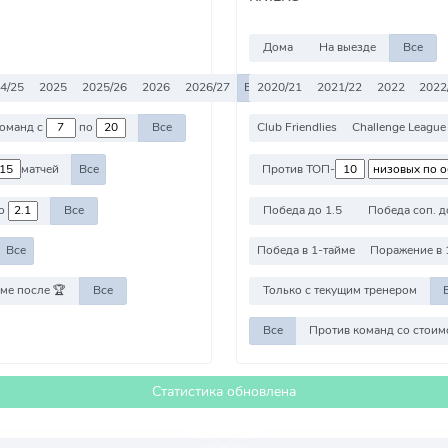
Дома
На выезде
Все
4/25
2025
2025/26
2026
2026/27
Все
2020/21
2021/22
2022
2022
Против команд с
по
Все
Club Friendlies
Challenge League
матчей
Все
Против ТОП-
о
Все
Победа до 1.5
Победа соп. д
Все
Победа в 1-тайме
Поражение в 
ме после 🏆
Все
Только с текущим тренером
Все
Статистика обновлена