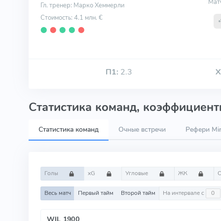
Мат
Гл. тренер: Марко Хеммерли
Стоимость: 4.1 млн. €
⬤
⬤
⬤
⬤
⬤
П1:
2.3
Х
Статистика команд, коэффициенты
Статистика команд
Очные встречи
Рефери Mir
Голы
xG
Угловые
ЖК
Весь матч
Первый тайм
Второй тайм
На интервале с
WIL 1900