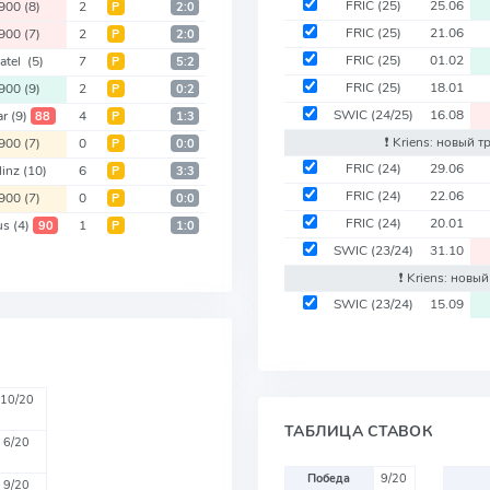
FRIC
(25)
25.06
1900
(8)
2
Р
2:0
FRIC
(25)
21.06
1900
(7)
2
Р
2:0
FRIC
(25)
01.02
atel
(5)
7
Р
5:2
FRIC
(25)
18.01
1900
(9)
2
Р
0:2
SWIC
(24/25)
16.08
ar
(9)
4
88
Р
1:3
❗️ Kriens: новый 
1900
(7)
0
Р
0:0
FRIC
(24)
29.06
linz
(10)
6
Р
3:3
FRIC
(24)
22.06
1900
(7)
0
Р
0:0
FRIC
(24)
20.01
us
(4)
1
90
Р
1:0
SWIC
(23/24)
31.10
❗️ Kriens: новы
SWIC
(23/24)
15.09
10/20
ТАБЛИЦА СТАВОК
6/20
Победа
9/20
9/20