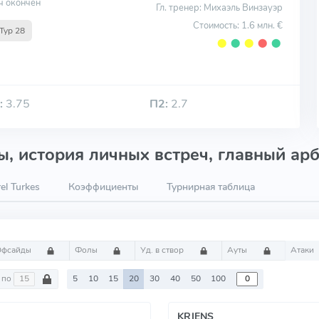
ч окончен
Гл. тренер: Михаэль Винзауэр
Стоимость: 1.6 млн. €
Тур 28
⬤
⬤
⬤
⬤
⬤
:
3.75
П2:
2.7
, история личных встреч, главный арб
el Turkes
Коэффициенты
Турнирная таблица
Офсайды
Фолы
Уд. в створ
Ауты
Атаки
по
5
10
15
20
30
40
50
100
KRIENS