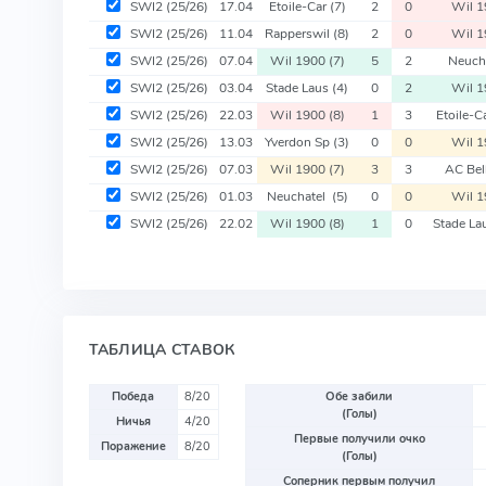
SWI2
(25/26)
17.04
Etoile-Car
(7)
2
0
Wil 
SWI2
(25/26)
11.04
Rapperswil
(8)
2
0
Wil 
SWI2
(25/26)
07.04
Wil 1900
(7)
5
2
Neuch
SWI2
(25/26)
03.04
Stade Laus
(4)
0
2
Wil 
SWI2
(25/26)
22.03
Wil 1900
(8)
1
3
Etoile-C
SWI2
(25/26)
13.03
Yverdon Sp
(3)
0
0
Wil 
SWI2
(25/26)
07.03
Wil 1900
(7)
3
3
AC Bel
SWI2
(25/26)
01.03
Neuchatel
(5)
0
0
Wil 
SWI2
(25/26)
22.02
Wil 1900
(8)
1
0
Stade La
ТАБЛИЦА СТАВОК
Победа
8/20
Обе забили
(Голы)
Ничья
4/20
Первые получили очко
Поражение
8/20
(Голы)
Соперник первым получил