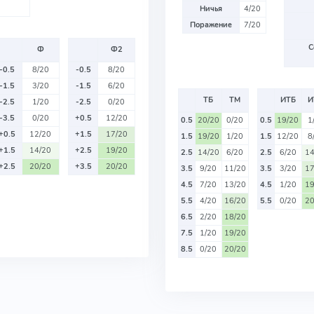
Ничья
4/20
Поражение
7/20
С
Ф
Ф2
-0.5
8/20
-0.5
8/20
-1.5
3/20
-1.5
6/20
ТБ
ТМ
ИТБ
И
-2.5
1/20
-2.5
0/20
-3.5
0/20
+0.5
12/20
0.5
20/20
0/20
0.5
19/20
1
+0.5
12/20
+1.5
17/20
1.5
19/20
1/20
1.5
12/20
8
+1.5
14/20
+2.5
19/20
2.5
14/20
6/20
2.5
6/20
14
+2.5
20/20
+3.5
20/20
3.5
9/20
11/20
3.5
3/20
17
4.5
7/20
13/20
4.5
1/20
19
5.5
4/20
16/20
5.5
0/20
20
6.5
2/20
18/20
7.5
1/20
19/20
8.5
0/20
20/20