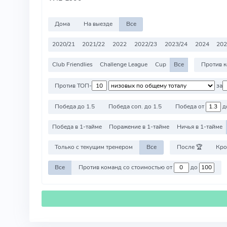
Дома
На выезде
Все
2020/21
2021/22
2022
2022/23
2023/24
2024
202
Club Friendlies
Challenge League
Cup
Все
Против ТОП-
за
Победа до 1.5
Победа соп. до 1.5
Победа от
д
Победа в 1-тайме
Поражение в 1-тайме
Ничья в 1-тайме
Только с текущим тренером
Все
После 🏆
Кро
Все
Против команд со стоимостью от
до