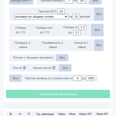
Выбор лиги
Против команд с
по
Все
Против ТОП-
Все
за
матчей
Победа от
Победа
Победа соп.
Все
до 1.5
до 1.5
до
Победа в 1-
Поражение в 1-
Ничья в 1-
Все
тайме
тайме
тайме
Только с текущим тренером
Все
После 🏆
Кроме после 🏆
Все
Все
Против команд со стоимостью от
до
Статистика обновлена
В
Н
П
Ср. разница
Макс
Мин
Макс ИТ
Мин ИТ