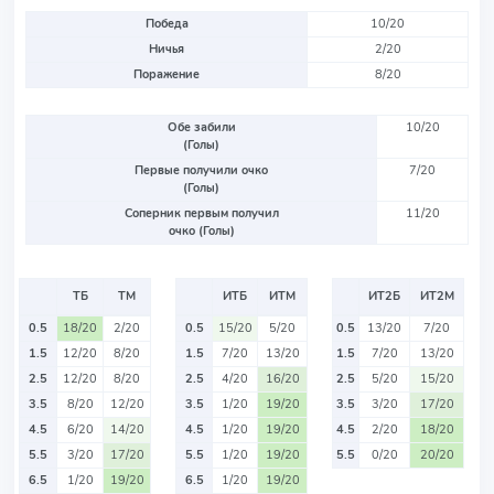
Победа
10/20
Ничья
2/20
Поражение
8/20
Обе забили
10/20
(Голы)
Первые получили очко
7/20
(Голы)
Соперник первым получил
11/20
очко (Голы)
ТБ
ТМ
ИТБ
ИТМ
ИТ2Б
ИТ2М
0.5
18/20
2/20
0.5
15/20
5/20
0.5
13/20
7/20
1.5
12/20
8/20
1.5
7/20
13/20
1.5
7/20
13/20
2.5
12/20
8/20
2.5
4/20
16/20
2.5
5/20
15/20
3.5
8/20
12/20
3.5
1/20
19/20
3.5
3/20
17/20
4.5
6/20
14/20
4.5
1/20
19/20
4.5
2/20
18/20
5.5
3/20
17/20
5.5
1/20
19/20
5.5
0/20
20/20
6.5
1/20
19/20
6.5
1/20
19/20