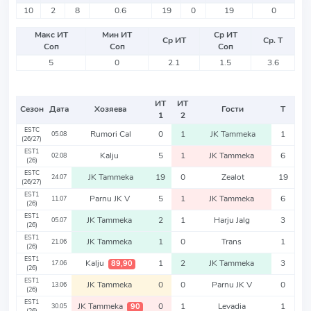
10
2
8
0.6
19
0
19
0
Макс ИТ
Мин ИТ
Ср ИТ
Ср ИТ
Ср. Т
Соп
Соп
Соп
5
0
2.1
1.5
3.6
ИТ
ИТ
Сезон
Дата
Хозяева
Гости
Т
1
2
ESTC
Rumori Cal
0
1
JK Tammeka
1
05.08
(26/27)
EST1
Kalju
5
1
JK Tammeka
6
02.08
(26)
ESTC
JK Tammeka
19
0
Zealot
19
24.07
(26/27)
EST1
Parnu JK V
5
1
JK Tammeka
6
11.07
(26)
EST1
JK Tammeka
2
1
Harju Jalg
3
05.07
(26)
EST1
JK Tammeka
1
0
Trans
1
21.06
(26)
EST1
Kalju
1
2
JK Tammeka
3
89,90
17.06
(26)
EST1
JK Tammeka
0
0
Parnu JK V
0
13.06
(26)
EST1
JK Tammeka
0
1
Levadia
1
90
30.05