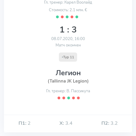
Гл. тренер: Карел Воолайд
Стоимость: 2.1 млн. €
⬤
⬤
⬤
⬤
⬤
1 : 3
08.07.2020, 16:00
Матч окончен
Тур 11
Легион
(Tallinna JK Legion)
Гл. тренер: В. Пассикута
⬤
⬤
⬤
⬤
⬤
П1:
2
Х:
3.4
П2:
3.2