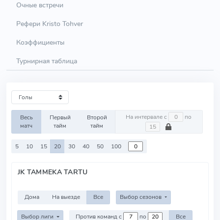
Очные встречи
Рефери Kristo Tohver
Коэффициенты
Турнирная таблица
На интервале с
по
Весь
Первый
Второй
матч
тайм
тайм
5
10
15
20
30
40
50
100
JK TAMMEKA TARTU
Дома
На выезде
Все
Выбор сезонов
Выбор лиги
Против команд с
по
Все