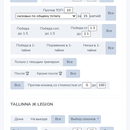
Против ТОП-
Все
за
матчей
Победа от
Победа
Победа соп.
Все
до 1.5
до 1.5
до
Победа в 1-
Поражение в 1-
Ничья в 1-
Все
тайме
тайме
тайме
Только с текущим тренером
Все
После 🏆
Кроме после 🏆
Все
Все
Против команд со стоимостью от
до
TALLINNA JK LEGION
Дома
На выезде
Все
Выбор сезонов