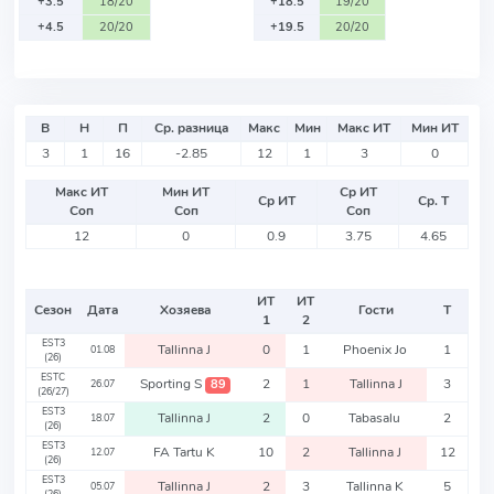
+3.5
18/20
+18.5
19/20
+4.5
20/20
+19.5
20/20
В
Н
П
Ср. разница
Макс
Мин
Макс ИТ
Мин ИТ
3
1
16
-2.85
12
1
3
0
Макс ИТ
Мин ИТ
Ср ИТ
Ср ИТ
Ср. Т
Соп
Соп
Соп
12
0
0.9
3.75
4.65
ИТ
ИТ
Сезон
Дата
Хозяева
Гости
Т
1
2
EST3
Tallinna J
0
1
Phoenix Jo
1
01.08
(26)
ESTC
Sporting S
2
1
Tallinna J
3
89
26.07
(26/27)
EST3
Tallinna J
2
0
Tabasalu
2
18.07
(26)
EST3
FA Tartu K
10
2
Tallinna J
12
12.07
(26)
EST3
Tallinna J
2
3
Tallinna K
5
05.07