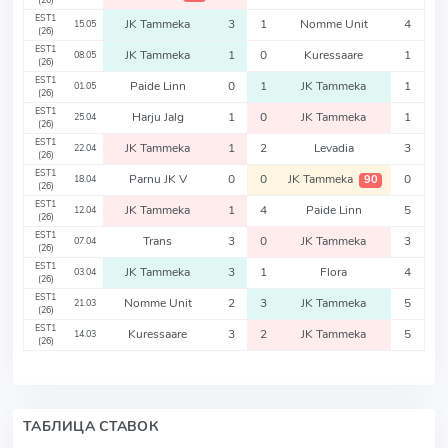
(26)
EST1
JK Tammeka
3
1
Nomme Unit
4
15.05
(26)
EST1
JK Tammeka
1
0
Kuressaare
1
08.05
(26)
EST1
Paide Linn
0
1
JK Tammeka
1
01.05
(26)
EST1
Harju Jalg
1
0
JK Tammeka
1
25.04
(26)
EST1
JK Tammeka
1
2
Levadia
3
22.04
(26)
EST1
Parnu JK V
0
0
JK Tammeka
0
90
18.04
(26)
EST1
JK Tammeka
1
4
Paide Linn
5
12.04
(26)
EST1
Trans
3
0
JK Tammeka
3
07.04
(26)
EST1
JK Tammeka
3
1
Flora
4
03.04
(26)
EST1
Nomme Unit
2
3
JK Tammeka
5
21.03
(26)
EST1
Kuressaare
3
2
JK Tammeka
5
14.03
(26)
ТАБЛИЦА СТАВОК