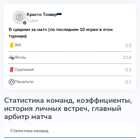
Кристо Тохвер
Судья
⬤
В среднем за матч (по последним 10 играм в этом
турнире)
5.5
ЖК
23.6
Фолы
0.3
Удаления
0.1
Пенальти
Статистика команд, коэффициенты,
история личных встреч, главный
арбитр матча
Статистика команд