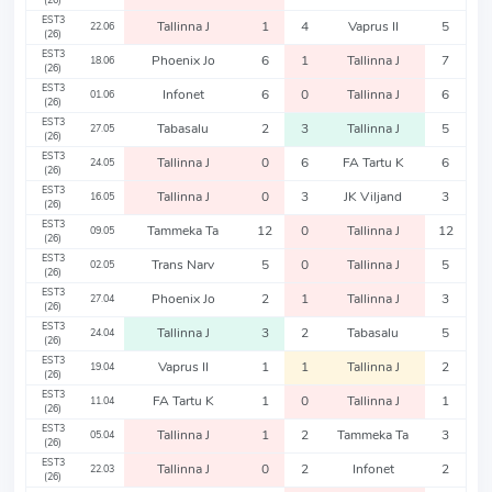
(26)
EST3
Tallinna J
1
4
Vaprus II
5
22.06
(26)
EST3
Phoenix Jo
6
1
Tallinna J
7
18.06
(26)
EST3
Infonet
6
0
Tallinna J
6
01.06
(26)
EST3
Tabasalu
2
3
Tallinna J
5
27.05
(26)
EST3
Tallinna J
0
6
FA Tartu K
6
24.05
(26)
EST3
Tallinna J
0
3
JK Viljand
3
16.05
(26)
EST3
Tammeka Ta
12
0
Tallinna J
12
09.05
(26)
EST3
Trans Narv
5
0
Tallinna J
5
02.05
(26)
EST3
Phoenix Jo
2
1
Tallinna J
3
27.04
(26)
EST3
Tallinna J
3
2
Tabasalu
5
24.04
(26)
EST3
Vaprus II
1
1
Tallinna J
2
19.04
(26)
EST3
FA Tartu K
1
0
Tallinna J
1
11.04
(26)
EST3
Tallinna J
1
2
Tammeka Ta
3
05.04
(26)
EST3
Tallinna J
0
2
Infonet
2
22.03
(26)