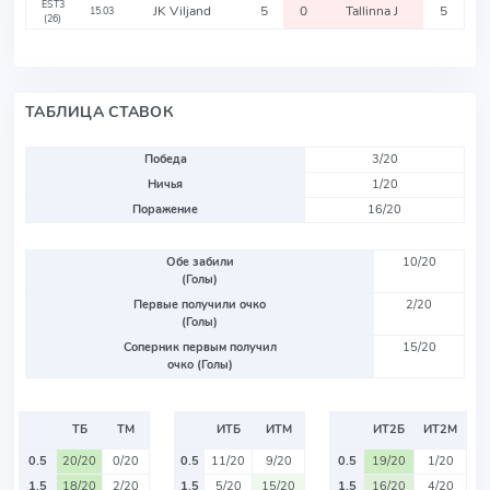
EST3
JK Viljand
5
0
Tallinna J
5
15.03
(26)
ТАБЛИЦА СТАВОК
Победа
3/20
Ничья
1/20
Поражение
16/20
Обе забили
10/20
(Голы)
Первые получили очко
2/20
(Голы)
Соперник первым получил
15/20
очко (Голы)
ТБ
ТМ
ИТБ
ИТМ
ИТ2Б
ИТ2М
0.5
20/20
0/20
0.5
11/20
9/20
0.5
19/20
1/20
1.5
18/20
2/20
1.5
5/20
15/20
1.5
16/20
4/20