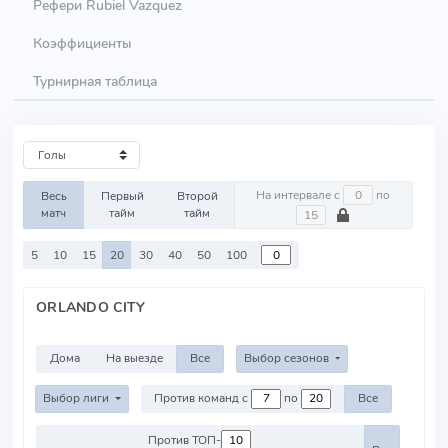
Рефери Rubiel Vazquez
Коэффициенты
Турнирная таблица
На интервале с
по
Весь
Первый
Второй
матч
тайм
тайм
5
10
15
20
30
40
50
100
ORLANDO CITY
Дома
На выезде
Все
Выбор сезонов
Выбор лиги
Против команд с
по
Все
Против ТОП-