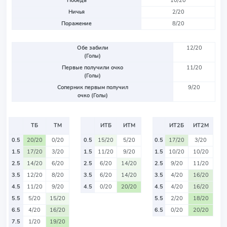
Победа
10/20
Ничья
2/20
Поражение
8/20
Обе забили
12/20
(Голы)
Первые получили очко
11/20
(Голы)
Соперник первым получил
9/20
очко (Голы)
ТБ
ТМ
ИТБ
ИТМ
ИТ2Б
ИТ2М
0.5
20/20
0/20
0.5
15/20
5/20
0.5
17/20
3/20
1.5
17/20
3/20
1.5
11/20
9/20
1.5
10/20
10/20
2.5
14/20
6/20
2.5
6/20
14/20
2.5
9/20
11/20
3.5
12/20
8/20
3.5
6/20
14/20
3.5
4/20
16/20
4.5
11/20
9/20
4.5
0/20
20/20
4.5
4/20
16/20
5.5
5/20
15/20
5.5
2/20
18/20
6.5
4/20
16/20
6.5
0/20
20/20
7.5
1/20
19/20