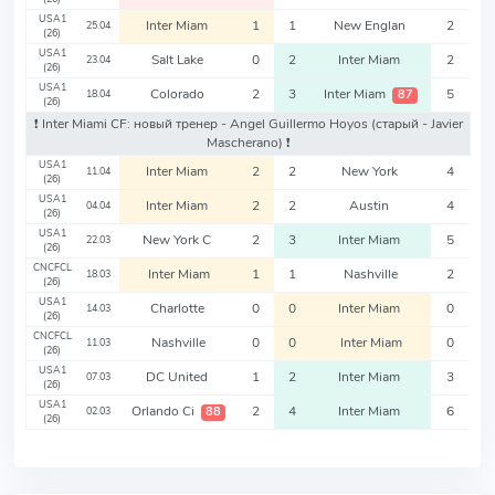
USA1
Inter Miam
1
1
New Englan
2
25.04
(26)
USA1
Salt Lake
0
2
Inter Miam
2
23.04
(26)
USA1
Colorado
2
3
Inter Miam
5
87
18.04
(26)
❗️ Inter Miami CF: новый тренер - Angel Guillermo Hoyos
(старый - Javier
Mascherano)
❗️
USA1
Inter Miam
2
2
New York
4
11.04
(26)
USA1
Inter Miam
2
2
Austin
4
04.04
(26)
USA1
New York C
2
3
Inter Miam
5
22.03
(26)
CNCFCL
Inter Miam
1
1
Nashville
2
18.03
(26)
USA1
Charlotte
0
0
Inter Miam
0
14.03
(26)
CNCFCL
Nashville
0
0
Inter Miam
0
11.03
(26)
USA1
DC United
1
2
Inter Miam
3
07.03
(26)
USA1
Orlando Ci
2
4
Inter Miam
6
88
02.03
(26)