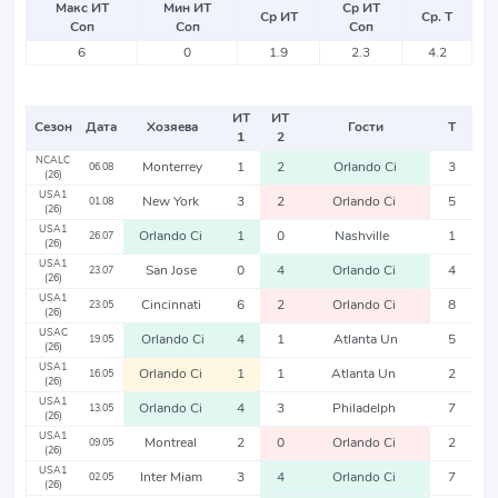
Макс ИТ
Мин ИТ
Ср ИТ
Ср ИТ
Ср. Т
Соп
Соп
Соп
6
0
1.9
2.3
4.2
ИТ
ИТ
Сезон
Дата
Хозяева
Гости
Т
1
2
NCALC
Monterrey
1
2
Orlando Ci
3
06.08
(26)
USA1
New York
3
2
Orlando Ci
5
01.08
(26)
USA1
Orlando Ci
1
0
Nashville
1
26.07
(26)
USA1
San Jose
0
4
Orlando Ci
4
23.07
(26)
USA1
Cincinnati
6
2
Orlando Ci
8
23.05
(26)
USAC
Orlando Ci
4
1
Atlanta Un
5
19.05
(26)
USA1
Orlando Ci
1
1
Atlanta Un
2
16.05
(26)
USA1
Orlando Ci
4
3
Philadelph
7
13.05
(26)
USA1
Montreal
2
0
Orlando Ci
2
09.05
(26)
USA1
Inter Miam
3
4
Orlando Ci
7
02.05
(26)