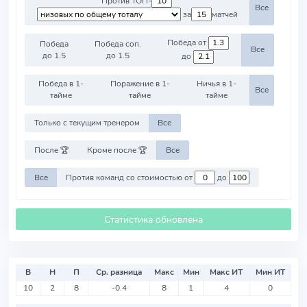
Против ТОП-
Все
за
матчей
Победа от
Победа
Победа соп.
Все
до 1.5
до 1.5
до
Победа в 1-
Поражение в 1-
Ничья в 1-
Все
тайме
тайме
тайме
Только с текущим тренером
Все
После 🏆
Кроме после 🏆
Все
Все
Против команд со стоимостью от
до
Статистика обновлена
В
Н
П
Ср. разница
Макс
Мин
Макс ИТ
Мин ИТ
10
2
8
-0.4
8
1
4
0