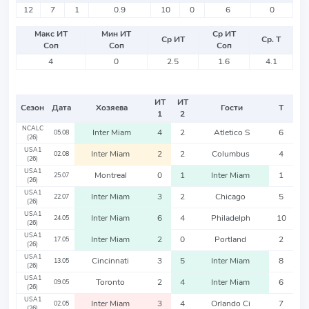
12
7
1
0.9
10
0
6
0
Макс ИТ
Мин ИТ
Ср ИТ
Ср ИТ
Ср. Т
Соп
Соп
Соп
4
0
2.5
1.6
4.1
ИТ
ИТ
Сезон
Дата
Хозяева
Гости
Т
1
2
NCALC
Inter Miam
4
2
Atletico S
6
05.08
(26)
USA1
Inter Miam
2
2
Columbus
4
02.08
(26)
USA1
Montreal
0
1
Inter Miam
1
25.07
(26)
USA1
Inter Miam
3
2
Chicago
5
22.07
(26)
USA1
Inter Miam
6
4
Philadelph
10
24.05
(26)
USA1
Inter Miam
2
0
Portland
2
17.05
(26)
USA1
Cincinnati
3
5
Inter Miam
8
13.05
(26)
USA1
Toronto
2
4
Inter Miam
6
09.05
(26)
USA1
Inter Miam
3
4
Orlando Ci
7
02.05
(26)