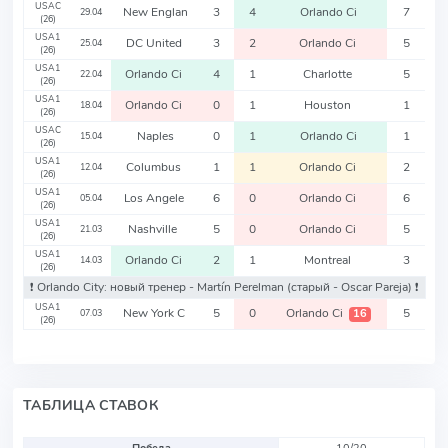
USAC
New Englan
3
4
Orlando Ci
7
29.04
(26)
USA1
DC United
3
2
Orlando Ci
5
25.04
(26)
USA1
Orlando Ci
4
1
Charlotte
5
22.04
(26)
USA1
Orlando Ci
0
1
Houston
1
18.04
(26)
USAC
Naples
0
1
Orlando Ci
1
15.04
(26)
USA1
Columbus
1
1
Orlando Ci
2
12.04
(26)
USA1
Los Angele
6
0
Orlando Ci
6
05.04
(26)
USA1
Nashville
5
0
Orlando Ci
5
21.03
(26)
USA1
Orlando Ci
2
1
Montreal
3
14.03
(26)
❗️ Orlando City: новый тренер - Martín Perelman
(старый - Oscar Pareja)
❗️
USA1
New York C
5
0
Orlando Ci
5
16
07.03
(26)
ТАБЛИЦА СТАВОК