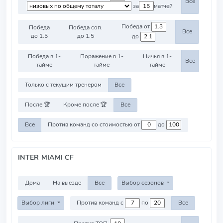
Все
за
матчей
Победа от
Победа
Победа соп.
Все
до 1.5
до 1.5
до
Победа в 1-
Поражение в 1-
Ничья в 1-
Все
тайме
тайме
тайме
Только с текущим тренером
Все
После 🏆
Кроме после 🏆
Все
Все
Против команд со стоимостью от
до
INTER MIAMI CF
Дома
На выезде
Все
Выбор сезонов
Выбор лиги
Против команд с
по
Все