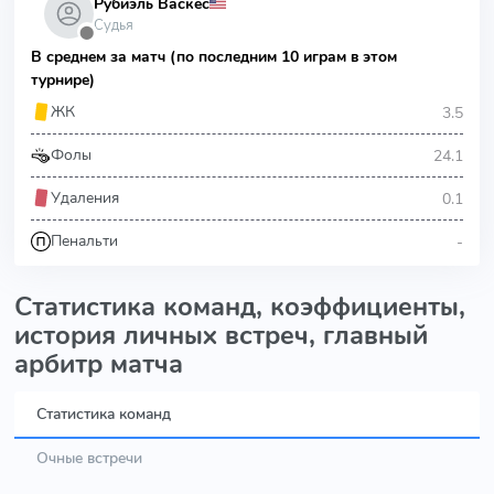
Рубиэль Васкес
Судья
⬤
В среднем за матч (по последним 10 играм в этом
турнире)
3.5
ЖК
24.1
Фолы
0.1
Удаления
-
Пенальти
Статистика команд, коэффициенты,
история личных встреч, главный
арбитр матча
Статистика команд
Очные встречи