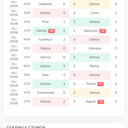
ITA1
Atalanta
0
0
Genoa
0
02.05
(25/26)
ITA1
Genoa
0
2
Como
2
26.04
(25/26)
ITA1
Pisa
1
2
Genoa
3
19.04
(25/26)
ITA1
Genoa
2
1
Sassuolo
3
45
45
12.04
(25/26)
ITA1
Juventus
2
0
Genoa
2
06.04
(25/26)
ITA1
Genoa
0
2
Udinese
2
20.03
(25/26)
ITA1
Verona
0
2
Genoa
2
15.03
(25/26)
ITA1
Genoa
2
1
Roma
3
08.03
(25/26)
ITA1
Inter
2
0
Genoa
2
28.02
(25/26)
ITA1
Genoa
3
0
Torino
3
45
22.02
(25/26)
ITA1
Cremonese
0
0
Genoa
0
15.02
(25/26)
ITA1
Genoa
2
3
Napoli
5
76
07.02
(25/26)
ТАБЛИЦА СТАВОК