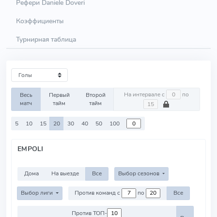
Рефери Daniele Doveri
Коэффициенты
Турнирная таблица
На интервале с
по
Весь
Первый
Второй
матч
тайм
тайм
5
10
15
20
30
40
50
100
EMPOLI
Дома
На выезде
Все
Выбор сезонов
Выбор лиги
Против команд с
по
Все
Против ТОП-