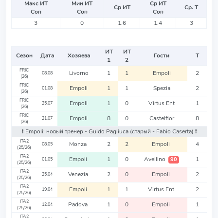
Макс ИТ
Мин ИТ
Ср ИТ
Ср ИТ
Ср. Т
Соп
Соп
Соп
3
0
1.6
1.4
3
ИТ
ИТ
Сезон
Дата
Хозяева
Гости
Т
1
2
FRIC
Livorno
1
1
Empoli
2
08.08
(26)
FRIC
Empoli
1
1
Spezia
2
01.08
(26)
FRIC
Empoli
1
0
Virtus Ent
1
25.07
(26)
FRIC
Empoli
8
0
Castelfior
8
21.07
(26)
❗️ Empoli: новый тренер - Guido Pagliuca
(старый - Fabio Caserta)
❗️
ITA2
Monza
2
2
Empoli
4
08.05
(25/26)
ITA2
Empoli
1
0
Avellino
1
90
01.05
(25/26)
ITA2
Venezia
2
0
Empoli
2
25.04
(25/26)
ITA2
Empoli
1
1
Virtus Ent
2
19.04
(25/26)
ITA2
Padova
1
0
Empoli
1
12.04
(25/26)
ITA2