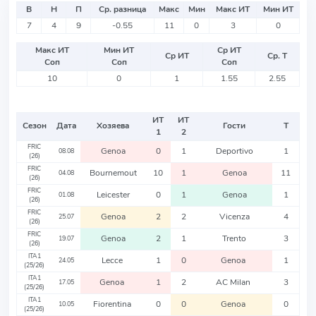
В
Н
П
Ср. разница
Макс
Мин
Макс ИТ
Мин ИТ
7
4
9
-0.55
11
0
3
0
Макс ИТ
Мин ИТ
Ср ИТ
Ср ИТ
Ср. Т
Соп
Соп
Соп
10
0
1
1.55
2.55
ИТ
ИТ
Сезон
Дата
Хозяева
Гости
Т
1
2
FRIC
Genoa
0
1
Deportivo
1
08.08
(26)
FRIC
Bournemout
10
1
Genoa
11
04.08
(26)
FRIC
Leicester
0
1
Genoa
1
01.08
(26)
FRIC
Genoa
2
2
Vicenza
4
25.07
(26)
FRIC
Genoa
2
1
Trento
3
19.07
(26)
ITA1
Lecce
1
0
Genoa
1
24.05
(25/26)
ITA1
Genoa
1
2
AC Milan
3
17.05
(25/26)
ITA1
Fiorentina
0
0
Genoa
0
10.05
(25/26)