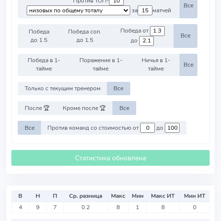
Против ТОП-
Все
за
матчей
Победа от
Победа
Победа соп.
Все
до 1.5
до 1.5
до
Победа в 1-
Поражение в 1-
Ничья в 1-
Все
тайме
тайме
тайме
Только с текущим тренером
Все
После 🏆
Кроме после 🏆
Все
Все
Против команд со стоимостью от
до
Статистика обновлена
В
Н
П
Ср. разница
Макс
Мин
Макс ИТ
Мин ИТ
4
9
7
0.2
8
1
8
0