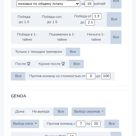
Все
за
матчей
Победа от
Победа
Победа соп.
Все
до 1.5
до 1.5
до
Победа в 1-
Поражение в 1-
Ничья в 1-
Все
тайме
тайме
тайме
Только с текущим тренером
Все
После 🏆
Кроме после 🏆
Все
Все
Против команд со стоимостью от
до
GENOA
Дома
На выезде
Все
Выбор сезонов
Выбор лиги
Против команд с
по
Все