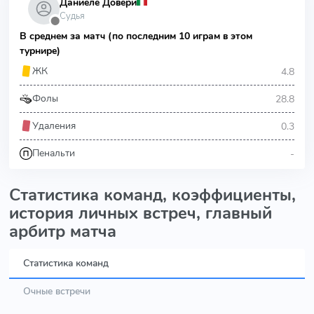
Даниеле Довери
Судья
⬤
В среднем за матч (по последним 10 играм в этом
турнире)
4.8
ЖК
28.8
Фолы
0.3
Удаления
-
Пенальти
Статистика команд, коэффициенты,
история личных встреч, главный
арбитр матча
Статистика команд
Очные встречи