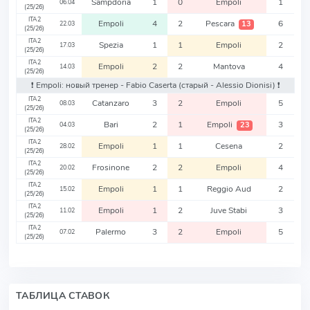
Sampdoria
1
0
Empoli
1
06.04
(25/26)
ITA2
Empoli
4
2
Pescara
6
13
22.03
(25/26)
ITA2
Spezia
1
1
Empoli
2
17.03
(25/26)
ITA2
Empoli
2
2
Mantova
4
14.03
(25/26)
❗️ Empoli: новый тренер - Fabio Caserta
(старый - Alessio Dionisi)
❗️
ITA2
Catanzaro
3
2
Empoli
5
08.03
(25/26)
ITA2
Bari
2
1
Empoli
3
23
04.03
(25/26)
ITA2
Empoli
1
1
Cesena
2
28.02
(25/26)
ITA2
Frosinone
2
2
Empoli
4
20.02
(25/26)
ITA2
Empoli
1
1
Reggio Aud
2
15.02
(25/26)
ITA2
Empoli
1
2
Juve Stabi
3
11.02
(25/26)
ITA2
Palermo
3
2
Empoli
5
07.02
(25/26)
ТАБЛИЦА СТАВОК