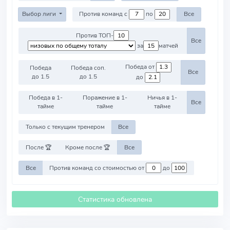
Выбор лиги
Против команд с
по
Все
Против ТОП-
Все
за
матчей
Победа от
Победа
Победа соп.
Все
до 1.5
до 1.5
до
Победа в 1-
Поражение в 1-
Ничья в 1-
Все
тайме
тайме
тайме
Только с текущим тренером
Все
После 🏆
Кроме после 🏆
Все
Все
Против команд со стоимостью от
до
Статистика обновлена