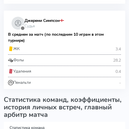
Джереми Симпсон
Судья
⬤
В среднем за матч (по последним 10 играм в этом
турнире)
3.4
ЖК
28.2
Фолы
0.4
Удаления
-
Пенальти
Статистика команд, коэффициенты,
история личных встреч, главный
арбитр матча
Статистика команд