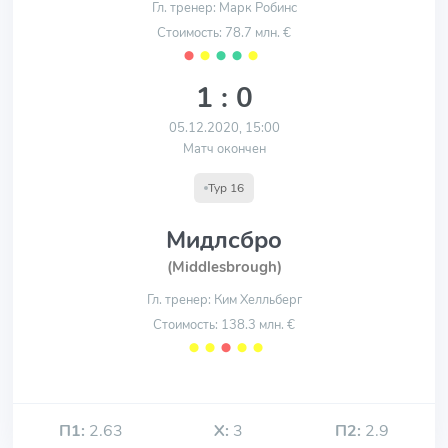
Гл. тренер: Марк Робинс
Стоимость: 78.7 млн. €
⬤
⬤
⬤
⬤
⬤
1 : 0
05.12.2020, 15:00
Матч окончен
Тур 16
Мидлсбро
(Middlesbrough)
Гл. тренер: Ким Хелльберг
Стоимость: 138.3 млн. €
⬤
⬤
⬤
⬤
⬤
П1:
2.63
Х:
3
П2:
2.9