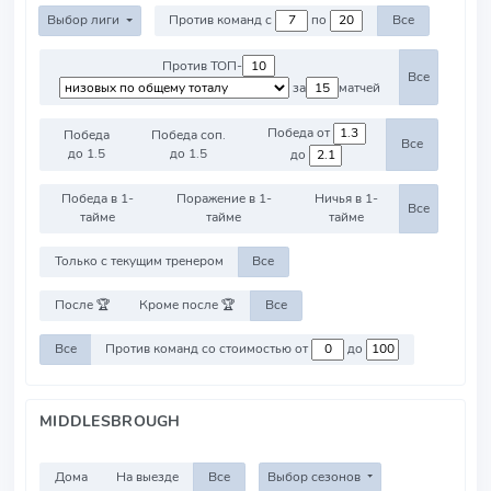
Выбор лиги
Против команд с
по
Все
Против ТОП-
Все
за
матчей
Победа от
Победа
Победа соп.
Все
до 1.5
до 1.5
до
Победа в 1-
Поражение в 1-
Ничья в 1-
Все
тайме
тайме
тайме
Только с текущим тренером
Все
После 🏆
Кроме после 🏆
Все
Все
Против команд со стоимостью от
до
MIDDLESBROUGH
Дома
На выезде
Все
Выбор сезонов