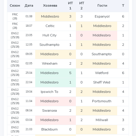
ИТ
ИТ
Сезон
Дата
Хозяева
Гости
Т
1
2
FRIC
Middlesbro
3
3
Espanyol
6
01.08
(26)
FRIC
Celtic
1
1
Middlesbro
2
18.07
(26)
ENG2
Hull City
1
0
Middlesbro
1
23.05
(25/26)
ENG2
Southampto
1
1
Middlesbro
2
12.05
(25/26)
ENG2
Middlesbro
0
0
Southampto
0
09.05
(25/26)
ENG2
Wrexham
2
2
Middlesbro
4
02.05
(25/26)
ENG2
Middlesbro
5
1
Watford
6
25.04
(25/26)
ENG2
Middlesbro
1
0
Sheff Wed
1
22.04
(25/26)
ENG2
Ipswich To
2
2
Middlesbro
4
19.04
(25/26)
ENG2
Middlesbro
0
1
Portsmouth
1
11.04
(25/26)
ENG2
Swansea
2
2
Middlesbro
4
06.04
(25/26)
ENG2
Middlesbro
1
2
Millwall
3
03.04
(25/26)
ENG2
Blackburn
0
0
Middlesbro
0
21.03
(25/26)