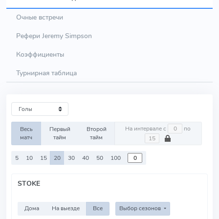
Очные встречи
Рефери Jeremy Simpson
Коэффициенты
Турнирная таблица
На интервале с
по
Весь
Первый
Второй
матч
тайм
тайм
5
10
15
20
30
40
50
100
STOKE
Дома
На выезде
Все
Выбор сезонов