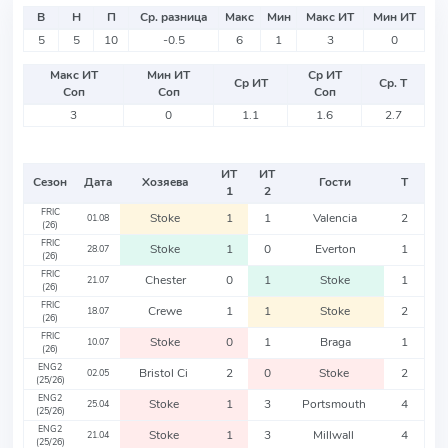
В
Н
П
Ср. разница
Макс
Мин
Макс ИТ
Мин ИТ
5
5
10
-0.5
6
1
3
0
Макс ИТ
Мин ИТ
Ср ИТ
Ср ИТ
Ср. Т
Соп
Соп
Соп
3
0
1.1
1.6
2.7
ИТ
ИТ
Сезон
Дата
Хозяева
Гости
Т
1
2
FRIC
Stoke
1
1
Valencia
2
01.08
(26)
FRIC
Stoke
1
0
Everton
1
28.07
(26)
FRIC
Chester
0
1
Stoke
1
21.07
(26)
FRIC
Crewe
1
1
Stoke
2
18.07
(26)
FRIC
Stoke
0
1
Braga
1
10.07
(26)
ENG2
Bristol Ci
2
0
Stoke
2
02.05
(25/26)
ENG2
Stoke
1
3
Portsmouth
4
25.04
(25/26)
ENG2
Stoke
1
3
Millwall
4
21.04
(25/26)