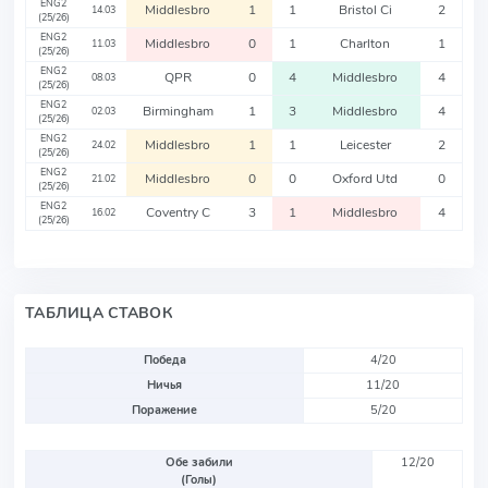
ENG2
Middlesbro
1
1
Bristol Ci
2
14.03
(25/26)
ENG2
Middlesbro
0
1
Charlton
1
11.03
(25/26)
ENG2
QPR
0
4
Middlesbro
4
08.03
(25/26)
ENG2
Birmingham
1
3
Middlesbro
4
02.03
(25/26)
ENG2
Middlesbro
1
1
Leicester
2
24.02
(25/26)
ENG2
Middlesbro
0
0
Oxford Utd
0
21.02
(25/26)
ENG2
Coventry C
3
1
Middlesbro
4
16.02
(25/26)
ТАБЛИЦА СТАВОК
Победа
4/20
Ничья
11/20
Поражение
5/20
Обе забили
12/20
(Голы)