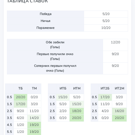
ТАБЛИЦА СТАВОК
Победа
5/20
Ничья
5/20
Поражение
10/20
Обе забили
12/20
(Голы)
Первые получили очко
9/20
(Голы)
Соперник первым получил
9/20
очко (Голы)
ТБ
ТМ
ИТБ
ИТМ
ИТ2Б
ИТ2М
0.5
20/20
0/20
0.5
15/20
5/20
0.5
17/20
3/20
1.5
17/20
3/20
1.5
5/20
15/20
1.5
11/20
9/20
2.5
9/20
11/20
2.5
2/20
18/20
2.5
4/20
16/20
3.5
6/20
14/20
3.5
0/20
20/20
3.5
0/20
20/20
4.5
1/20
19/20
5.5
1/20
19/20