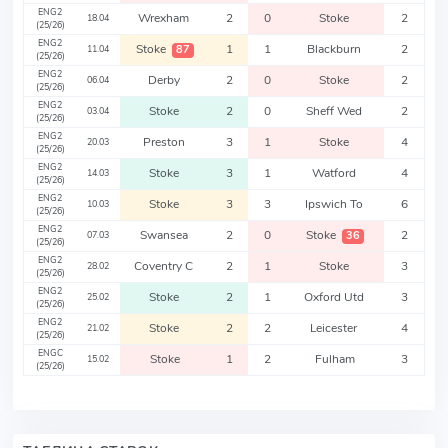
ENG2
Wrexham
2
0
Stoke
2
18.04
(25/26)
ENG2
Stoke
1
1
Blackburn
2
87
11.04
(25/26)
ENG2
Derby
2
0
Stoke
2
06.04
(25/26)
ENG2
Stoke
2
0
Sheff Wed
2
03.04
(25/26)
ENG2
Preston
3
1
Stoke
4
20.03
(25/26)
ENG2
Stoke
3
1
Watford
4
14.03
(25/26)
ENG2
Stoke
3
3
Ipswich To
6
10.03
(25/26)
ENG2
Swansea
2
0
Stoke
2
36
07.03
(25/26)
ENG2
Coventry C
2
1
Stoke
3
28.02
(25/26)
ENG2
Stoke
2
1
Oxford Utd
3
25.02
(25/26)
ENG2
Stoke
2
2
Leicester
4
21.02
(25/26)
ENGC
Stoke
1
2
Fulham
3
15.02
(25/26)