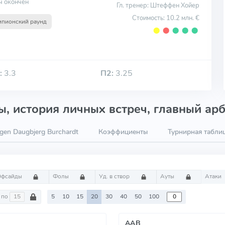
ч окончен
Гл. тренер: Штеффен Хойер
Стоимость: 10.2 млн. €
мпионский раунд
⬤
⬤
⬤
⬤
⬤
:
3.3
П2:
3.25
, история личных встреч, главный арб
gen Daugbjerg Burchardt
Коэффициенты
Турнирная табли
Офсайды
Фолы
Уд. в створ
Ауты
Атаки
по
5
10
15
20
30
40
50
100
AAB