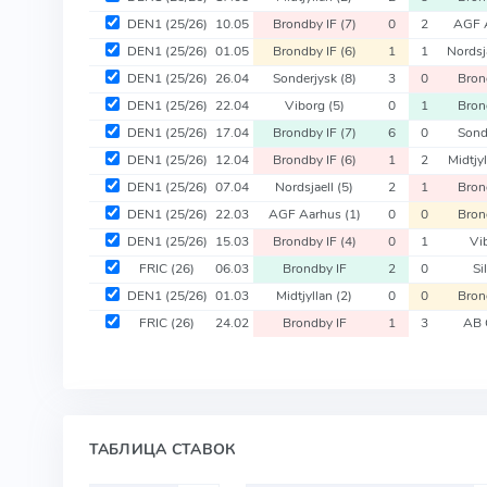
DEN1
(25/26)
10.05
Brondby IF
(7)
0
2
AGF 
DEN1
(25/26)
01.05
Brondby IF
(6)
1
1
Nordsj
DEN1
(25/26)
26.04
Sonderjysk
(8)
3
0
Bron
DEN1
(25/26)
22.04
Viborg
(5)
0
1
Bron
DEN1
(25/26)
17.04
Brondby IF
(7)
6
0
Sond
DEN1
(25/26)
12.04
Brondby IF
(6)
1
2
Midtjy
DEN1
(25/26)
07.04
Nordsjaell
(5)
2
1
Bron
DEN1
(25/26)
22.03
AGF Aarhus
(1)
0
0
Bron
DEN1
(25/26)
15.03
Brondby IF
(4)
0
1
Vi
FRIC
(26)
06.03
Brondby IF
2
0
Si
DEN1
(25/26)
01.03
Midtjyllan
(2)
0
0
Bron
FRIC
(26)
24.02
Brondby IF
1
3
AB 
ТАБЛИЦА СТАВОК