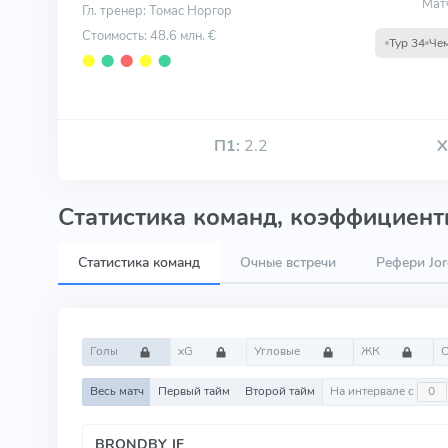
Мат
Гл. тренер: Томас Норгор
Стоимость: 48.6 млн. €
Тур 34
Че
⬤
⬤
⬤
⬤
⬤
П1:
2.2
Х
Статистика команд, коэффициенты
Статистика команд
Очные встречи
Рефери Jor
Голы
xG
Угловые
ЖК
Весь матч
Первый тайм
Второй тайм
На интервале с
BRONDBY IF