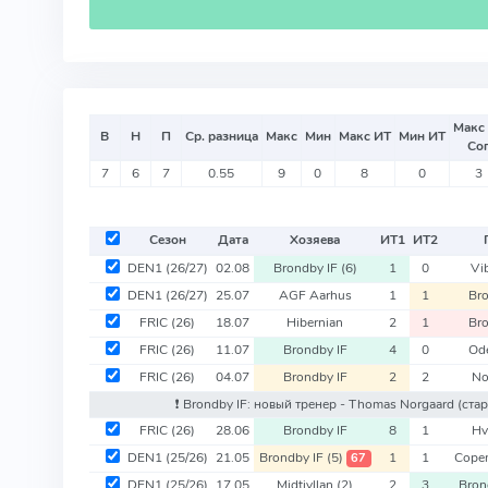
Макс
В
Н
П
Ср. разница
Макс
Мин
Макс ИТ
Мин ИТ
Со
7
6
7
0.55
9
0
8
0
3
Сезон
Дата
Хозяева
ИТ
1
ИТ
2
DEN1
(26/27)
02.08
Brondby IF
(6)
1
0
Vi
DEN1
(26/27)
25.07
AGF Aarhus
1
1
Bro
FRIC
(26)
18.07
Hibernian
2
1
Bro
FRIC
(26)
11.07
Brondby IF
4
0
Od
FRIC
(26)
04.07
Brondby IF
2
2
No
❗️ Brondby IF: новый тренер - Thomas Norgaard
(ста
FRIC
(26)
28.06
Brondby IF
8
1
Hv
DEN1
(25/26)
21.05
Brondby IF
(5)
1
1
Cope
67
DEN1
(25/26)
17.05
Midtjyllan
(2)
2
3
Bron