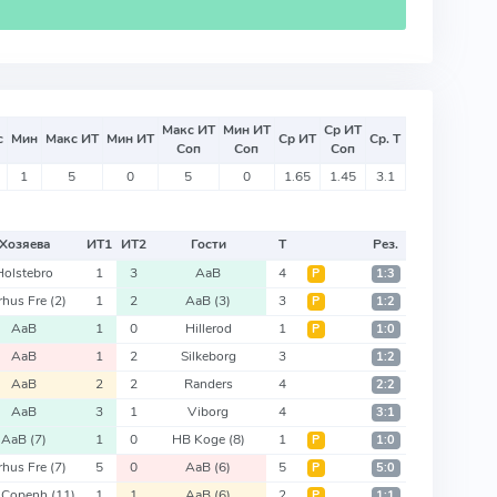
Макс ИТ
Мин ИТ
Ср ИТ
с
Мин
Макс ИТ
Мин ИТ
Ср ИТ
Ср. Т
Соп
Соп
Соп
1
5
0
5
0
1.65
1.45
3.1
Хозяева
ИТ
1
ИТ
2
Гости
Т
Рез.
Holstebro
1
3
AaB
4
Р
1:3
rhus Fre
(2)
1
2
AaB
(3)
3
Р
1:2
AaB
1
0
Hillerod
1
Р
1:0
AaB
1
2
Silkeborg
3
1:2
AaB
2
2
Randers
4
2:2
AaB
3
1
Viborg
4
3:1
AaB
(7)
1
0
HB Koge
(8)
1
Р
1:0
rhus Fre
(7)
5
0
AaB
(6)
5
Р
5:0
 Copenh
(11)
1
1
AaB
(6)
2
Р
1:1