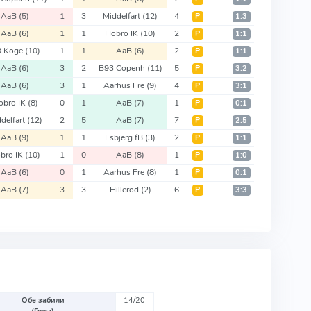
AaB
(5)
1
3
Middelfart
(12)
4
Р
1:3
AaB
(6)
1
1
Hobro IK
(10)
2
Р
1:1
B Koge
(10)
1
1
AaB
(6)
2
Р
1:1
AaB
(6)
3
2
B93 Copenh
(11)
5
Р
3:2
AaB
(6)
3
1
Aarhus Fre
(9)
4
Р
3:1
obro IK
(8)
0
1
AaB
(7)
1
Р
0:1
delfart
(12)
2
5
AaB
(7)
7
Р
2:5
AaB
(9)
1
1
Esbjerg fB
(3)
2
Р
1:1
bro IK
(10)
1
0
AaB
(8)
1
Р
1:0
AaB
(6)
0
1
Aarhus Fre
(8)
1
Р
0:1
AaB
(7)
3
3
Hillerod
(2)
6
Р
3:3
Обе забили
14/20