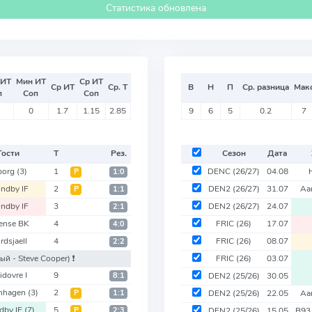
Статистика обновлена
 ИТ
Мин ИТ
Ср ИТ
Ср ИТ
Ср. Т
В
Н
П
Ср. разница
Мак
п
Соп
Соп
0
1.7
1.15
2.85
9
6
5
0.2
7
Гости
Т
Рез.
Сезон
Дата
borg
(3)
1
DENC
(26/27)
04.08
Р
1:0
ndby IF
2
DEN2
(26/27)
31.07
Aa
Р
1:1
ndby IF
3
DEN2
(26/27)
24.07
2:1
ense BK
4
FRIC
(26)
17.07
4:0
rdsjaell
4
FRIC
(26)
08.07
2:2
рый - Steve Cooper)
❗️
FRIC
(26)
03.07
idovre I
9
8:1
DEN2
(25/26)
30.05
nhagen
(3)
2
Р
1:1
DEN2
(25/26)
22.05
Aa
dby IF
(7)
5
Р
2:3
DEN2
(25/26)
15.05
B93