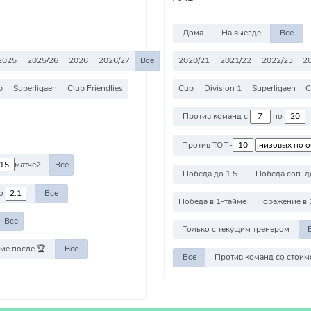
Дома
На выезде
Все
2025
2025/26
2026
2026/27
Все
2020/21
2021/22
2022/23
2
p
Superligaen
Club Friendlies
Cup
Division 1
Superligaen
C
Против команд с
по
Против ТОП-
матчей
Все
Победа до 1.5
Победа соп. д
о
Все
Победа в 1-тайме
Поражение в 
Все
Только с текущим тренером
ме после 🏆
Все
Все