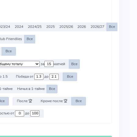
023/24
2024
2024/25
2025
2025/26
2026
2026/27
Все
lub Friendlies
Все
Все
за
матчей
Все
о 1.5
Победа от
до
Все
1-тайме
Ничья в 1-тайме
Все
Все
После 🏆
Кроме после 🏆
Все
Против команд со стоимостью от
до