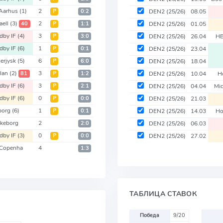
Aarhus
(1)
2
Р
0:2
DEN2
(25/26)
08.05
aell
(3)
2
40
Р
1:1
DEN2
(25/26)
01.05
dby IF
(4)
3
Р
3:0
DEN2
(25/26)
26.04
H
dby IF
(6)
1
Р
0:1
DEN2
(25/26)
23.04
erjysk
(5)
6
Р
6:0
DEN2
(25/26)
18.04
llan
(2)
3
81
Р
1:2
DEN2
(25/26)
10.04
H
dby IF
(6)
3
Р
2:1
DEN2
(25/26)
04.04
Mid
dby IF
(6)
0
Р
0:0
DEN2
(25/26)
21.03
borg
(6)
1
Р
0:1
DEN2
(25/26)
14.03
Ho
lkeborg
2
2:0
DEN2
(25/26)
06.03
dby IF
(3)
0
Р
0:0
DEN2
(25/26)
27.02
Copenha
4
1:3
ТАБЛИЦА СТАВОК
Победа
9/20