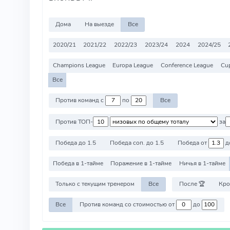
Дома
На выезде
Все
2020/21
2021/22
2022/23
2023/24
2024
2024/25
Champions League
Europa League
Conference League
Cu
Все
Против команд с
по
Все
Против ТОП-
за
Победа до 1.5
Победа соп. до 1.5
Победа от
д
Победа в 1-тайме
Поражение в 1-тайме
Ничья в 1-тайме
Только с текущим тренером
Все
После 🏆
Кро
Все
Против команд со стоимостью от
до