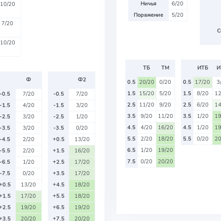
Ничья
6/20
10/20
Поражение
5/20
7/20
С
10/20
ТБ
ТМ
ИТБ
И
Ф
Ф2
0.5
20/20
0/20
0.5
17/20
3
1.5
15/20
5/20
1.5
8/20
12
-0.5
7/20
-0.5
7/20
2.5
11/20
9/20
2.5
6/20
14
-1.5
4/20
-1.5
3/20
3.5
9/20
11/20
3.5
1/20
19
-2.5
3/20
-2.5
1/20
4.5
4/20
16/20
4.5
1/20
19
-3.5
3/20
-3.5
0/20
5.5
2/20
18/20
5.5
0/20
20
-4.5
2/20
+0.5
13/20
6.5
1/20
19/20
-5.5
2/20
+1.5
16/20
7.5
0/20
20/20
-6.5
1/20
+2.5
17/20
-7.5
0/20
+3.5
17/20
+0.5
13/20
+4.5
18/20
+1.5
17/20
+5.5
18/20
+2.5
19/20
+6.5
19/20
+3.5
20/20
+7.5
20/20