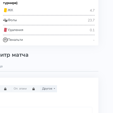
турнире)
4.7
ЖК
23.7
Фолы
0.1
Удаления
-
Пенальти
итр матча
ца
Оп. атаки
Другое