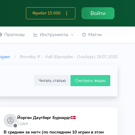
Войти
Фрибет 15 000
Прогнозы
Инструменты
Матчи
ligaen
Brondby IF - AaB (Брондбю - Ольборг) 18.07.2020
Читать статью
Смотреть видео
Йорген Даугберг Бурхардт
Судья
⬤
В среднем за матч (по последним 10 играм в этом