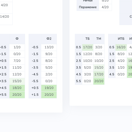
Ничья
5/20
4/20
Поражение
4/20
14/20
С
Ф
Ф2
ТБ
ТМ
ИТБ
И
-0.5
1/20
-0.5
13/20
0.5
17/20
3/20
0.5
16/20
4
-1.5
0/20
-1.5
9/20
1.5
12/20
8/20
1.5
8/20
12
+0.5
7/20
-2.5
8/20
2.5
10/20
10/20
2.5
4/20
16
+1.5
11/20
-3.5
5/20
3.5
5/20
15/20
3.5
1/20
19
+2.5
12/20
-4.5
2/20
4.5
3/20
17/20
4.5
0/20
20
+3.5
15/20
-5.5
0/20
5.5
0/20
20/20
+4.5
18/20
+0.5
19/20
+5.5
20/20
+1.5
20/20