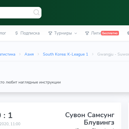
лог
Подписка
Турниры
Лиги
Бесплатно
атистика
Азия
South Korea: K-League 1
Gwangju - Suwon
 кто любит наглядные инструкции
 : 1
Сувон Самсунг
Блувингз
2020, 11:00