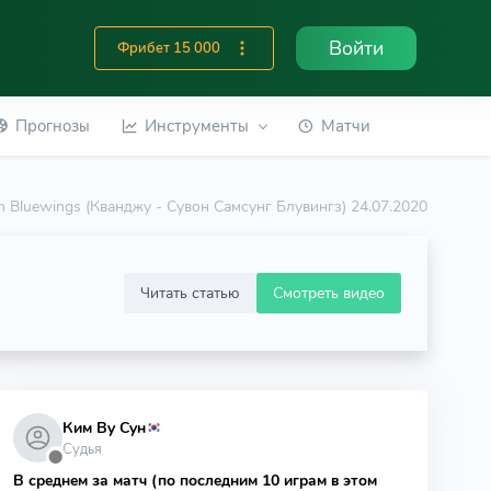
Войти
Фрибет 15 000
Прогнозы
Инструменты
Матчи
 Bluewings (Кванджу - Сувон Самсунг Блувингз) 24.07.2020
Читать статью
Смотреть видео
Ким Ву Сун
Судья
⬤
В среднем за матч (по последним 10 играм в этом