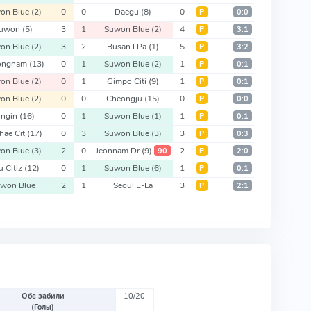
on Blue
(2)
0
0
Daegu
(8)
0
Р
0:0
uwon
(5)
3
1
Suwon Blue
(2)
4
Р
3:1
on Blue
(2)
3
2
Busan I Pa
(1)
5
Р
3:2
ongnam
(13)
0
1
Suwon Blue
(2)
1
Р
0:1
on Blue
(2)
0
1
Gimpo Citi
(9)
1
Р
0:1
on Blue
(2)
0
0
Cheongju
(15)
0
Р
0:0
ongin
(16)
0
1
Suwon Blue
(1)
1
Р
0:1
hae Cit
(17)
0
3
Suwon Blue
(3)
3
Р
0:3
on Blue
(3)
2
0
Jeonnam Dr
(9)
2
90
Р
2:0
u Citiz
(12)
0
1
Suwon Blue
(6)
1
Р
0:1
won Blue
2
1
Seoul E-La
3
Р
2:1
Обе забили
10/20
(Голы)