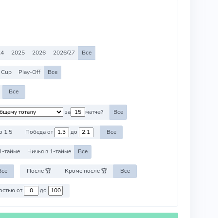
24
2025
2026
2026/27
Все
 Cup
Play-Off
Все
Все
за
матчей
Все
о 1.5
Победа от
до
Все
1-тайме
Ничья в 1-тайме
Все
Все
После 🏆
Кроме после 🏆
Все
Против команд со стоимостью от
до