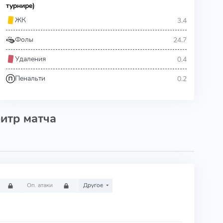
турнире)
3.4
ЖК
24.7
Фолы
0.4
Удаления
0.2
Пенальти
итр матча
Оп. атаки
Другое