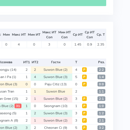
Макс ИТ
Мин ИТ
Ср ИТ
с
Мин
Макс ИТ
Мин ИТ
Ср ИТ
Ср. Т
Соп
Соп
Соп
0
4
0
3
0
1.45
0.9
2.35
Хозяева
ИТ
1
ИТ
2
Гости
Т
Рез.
eongju
(14)
2
2
Suwon Blue
(2)
4
Р
2:2
an I Pa
(1)
1
4
Suwon Blue
(3)
5
Р
1:4
on Blue
(3)
0
0
Paju Citiz
(13)
0
Р
0:0
usan Tran
1
1
Suwon Blue
2
1:1
an Gree
(15)
2
1
Suwon Blue
(2)
3
Р
2:1
 Blue
(2)
1
0
Seongnam
(10)
1
31
Р
1:0
aseong
(5)
1
2
Suwon Blue
(3)
3
Р
1:2
ngnam A
(8)
2
1
Suwon Blue
(2)
3
Р
2:1
on Blue
(2)
3
2
Cheonan Ci
(9)
5
Р
3:2