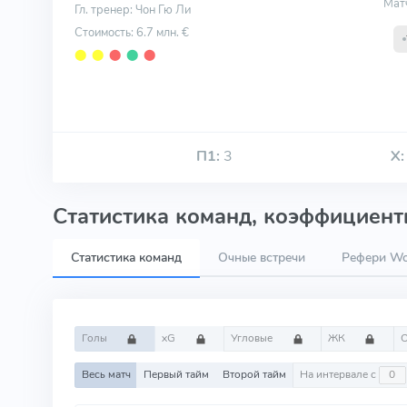
Мат
Гл. тренер: Чон Гю Ли
Стоимость: 6.7 млн. €
⬤
⬤
⬤
⬤
⬤
П1:
3
Х:
Статистика команд, коэффициенты
Статистика команд
Очные встречи
Рефери Wo
Голы
xG
Угловые
ЖК
Весь матч
Первый тайм
Второй тайм
На интервале с