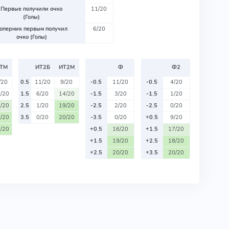
Первые получили очко
11/20
(Голы)
оперник первым получил
6/20
очко (Голы)
ТМ
ИТ2Б
ИТ2М
Ф
Ф2
/20
0.5
11/20
9/20
-0.5
11/20
-0.5
4/20
/20
1.5
6/20
14/20
-1.5
3/20
-1.5
1/20
/20
2.5
1/20
19/20
-2.5
2/20
-2.5
0/20
/20
3.5
0/20
20/20
-3.5
0/20
+0.5
9/20
/20
+0.5
16/20
+1.5
17/20
+1.5
19/20
+2.5
18/20
+2.5
20/20
+3.5
20/20