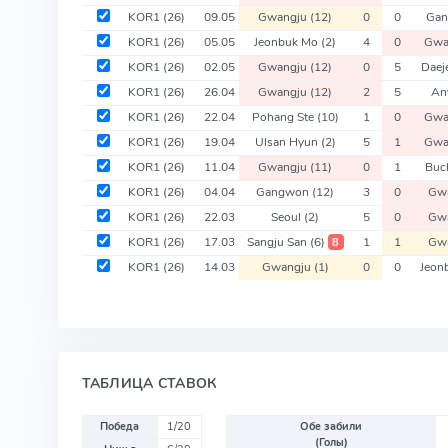
KOR1
(26)
09.05
Gwangju
(12)
0
0
Ga
KOR1
(26)
05.05
Jeonbuk Mo
(2)
4
0
Gwa
KOR1
(26)
02.05
Gwangju
(12)
0
5
Daej
KOR1
(26)
26.04
Gwangju
(12)
2
5
An
KOR1
(26)
22.04
Pohang Ste
(10)
1
0
Gwa
KOR1
(26)
19.04
Ulsan Hyun
(2)
5
1
Gwa
KOR1
(26)
11.04
Gwangju
(11)
0
1
Buc
KOR1
(26)
04.04
Gangwon
(12)
3
0
Gw
KOR1
(26)
22.03
Seoul
(2)
5
0
Gw
KOR1
(26)
17.03
Sangju San
(6)
1
1
Gw
8
KOR1
(26)
14.03
Gwangju
(1)
0
0
Jeon
ТАБЛИЦА СТАВОК
Победа
1/20
Обе забили
(Голы)