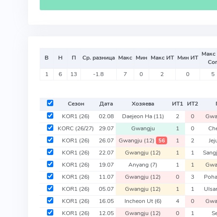
Макс
В
Н
П
Ср. разница
Макс
Мин
Макс ИТ
Мин ИТ
Со
1
6
13
-1.8
7
0
2
0
5
Сезон
Дата
Хозяева
ИТ
1
ИТ
2
KOR1
(26)
02.08
Daejeon Ha
(11)
2
0
Gwa
KORC
(26/27)
29.07
Gwangju
1
0
Ch
KOR1
(26)
26.07
Gwangju
(12)
1
2
Jej
56
KOR1
(26)
22.07
Gwangju
(12)
1
1
Sang
KOR1
(26)
19.07
Anyang
(7)
1
1
Gwa
KOR1
(26)
11.07
Gwangju
(12)
0
3
Poha
KOR1
(26)
05.07
Gwangju
(12)
1
1
Ulsa
KOR1
(26)
16.05
Incheon Ut
(6)
4
0
Gwa
KOR1
(26)
12.05
Gwangju
(12)
0
1
S