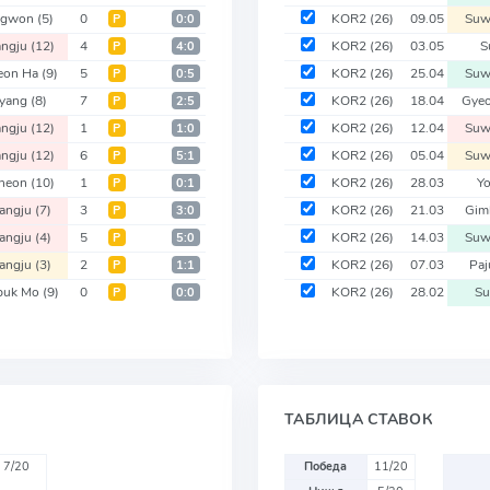
ngwon
(5)
0
KOR2
(26)
09.05
Suw
Р
0:0
ngju
(12)
4
KOR2
(26)
03.05
S
Р
4:0
eon Ha
(9)
5
KOR2
(26)
25.04
Suw
Р
0:5
yang
(8)
7
KOR2
(26)
18.04
Gye
Р
2:5
ngju
(12)
1
KOR2
(26)
12.04
Suw
Р
1:0
ngju
(12)
6
KOR2
(26)
05.04
Suw
Р
5:1
heon
(10)
1
KOR2
(26)
28.03
Y
Р
0:1
angju
(7)
3
KOR2
(26)
21.03
Gim
Р
3:0
angju
(4)
5
KOR2
(26)
14.03
Suw
Р
5:0
angju
(3)
2
KOR2
(26)
07.03
Paj
Р
1:1
buk Mo
(9)
0
KOR2
(26)
28.02
Su
Р
0:0
ТАБЛИЦА СТАВОК
7/20
Победа
11/20