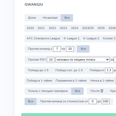
GWANGJU
Дома
На выезде
Все
2020
2021
2022
2023
2024
2024/25
2025
2026
AFC Champions League
K-League 1
K-League 2
Korean 
Против команд с
по
Все
Против ТОП-
за
Победа до 1.5
Победа соп. до 1.5
Победа от
д
Победа в 1-тайме
Поражение в 1-тайме
Ничья в 1-тайме
Только с текущим тренером
Все
После 🏆
Кро
Все
Против команд со стоимостью от
до