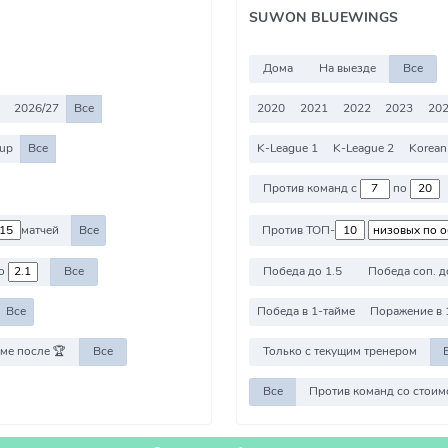
SUWON BLUEWINGS
Дома
На выезде
Все
2026/27
Все
2020
2021
2022
2023
20
Cup
Все
K-League 1
K-League 2
Korean
Против команд с
по
матчей
Все
Против ТОП-
о
Все
Победа до 1.5
Победа соп. д
Все
Победа в 1-тайме
Поражение в 
ме после 🏆
Все
Только с текущим тренером
Все