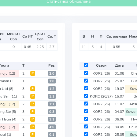
Статистика обновлена
 ИТ
Мин ИТ
Ср ИТ
Ср ИТ
Ср. Т
В
Н
П
Ср. разница
Мак
п
Соп
Соп
0
0.45
2.25
2.7
11
5
4
0.55
5
Гости
Т
Рез.
Сезон
Дата
ngju
(12)
2
KOR2
(26)
01.08
Ch
Р
2:0
eonan Ci
1
KOR2
(26)
25.07
Bus
1:0
u Utd
(8)
3
KOR2
(26)
19.07
Suw
Р
1:2
ju San
(11)
2
KORC
(26/27)
15.07
B
Р
1:1
ngju
(12)
2
KOR2
(26)
11.07
Ans
Р
1:1
ng Ste
(5)
3
KOR2
(26)
04.07
Suwon
Р
0:3
n Hyun
(4)
2
KOR2
(26)
06.06
Hw
Р
1:1
ngju
(12)
4
KOR2
(26)
30.05
Chu
Р
4:0
eoul
(1)
1
KOR2
(26)
25.05
Suw
Р
0:1