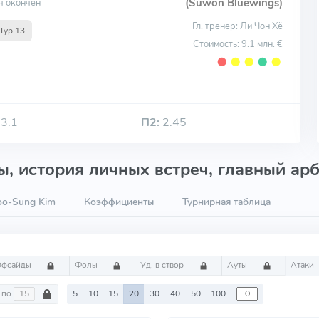
(Suwon Bluewings)
ч окончен
Гл. тренер: Ли Чон Хё
Тур 13
Стоимость: 9.1 млн. €
⬤
⬤
⬤
⬤
⬤
3.1
П2:
2.45
, история личных встреч, главный арб
o-Sung Kim
Коэффициенты
Турнирная таблица
Офсайды
Фолы
Уд. в створ
Ауты
Атаки
по
5
10
15
20
30
40
50
100