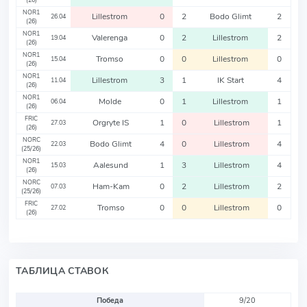
(26)
NOR1
Lillestrom
0
2
Bodo Glimt
2
26.04
(26)
NOR1
Valerenga
0
2
Lillestrom
2
19.04
(26)
NOR1
Tromso
0
0
Lillestrom
0
15.04
(26)
NOR1
Lillestrom
3
1
IK Start
4
11.04
(26)
NOR1
Molde
0
1
Lillestrom
1
06.04
(26)
FRIC
Orgryte IS
1
0
Lillestrom
1
27.03
(26)
NORC
Bodo Glimt
4
0
Lillestrom
4
22.03
(25/26)
NOR1
Aalesund
1
3
Lillestrom
4
15.03
(26)
NORC
Ham-Kam
0
2
Lillestrom
2
07.03
(25/26)
FRIC
Tromso
0
0
Lillestrom
0
27.02
(26)
ТАБЛИЦА СТАВОК
Победа
9/20