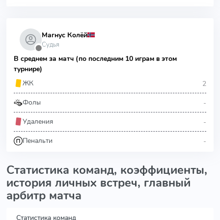
Магнус Колёй
Судья
⬤
В среднем за матч (по последним 10 играм в этом
турнире)
2
ЖК
-
Фолы
-
Удаления
-
Пенальти
Статистика команд, коэффициенты,
история личных встреч, главный
арбитр матча
Статистика команд