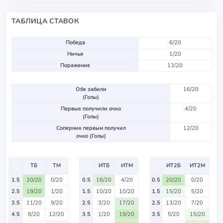
ТАБЛИЦА СТАВОК
Победа
6/20
Ничья
1/20
Поражение
13/20
Обе забили
16/20
(Голы)
Первые получили очко
4/20
(Голы)
Соперник первым получил
12/20
очко (Голы)
ТБ
ТМ
ИТБ
ИТМ
ИТ2Б
ИТ2М
1.5
20/20
0/20
0.5
16/20
4/20
0.5
20/20
0/20
2.5
19/20
1/20
1.5
10/20
10/20
1.5
15/20
5/20
3.5
11/20
9/20
2.5
3/20
17/20
2.5
13/20
7/20
4.5
8/20
12/20
3.5
1/20
19/20
3.5
5/20
15/20