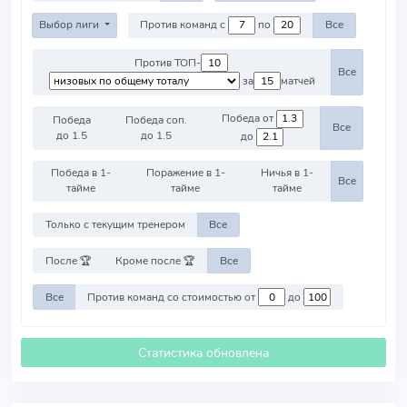
Выбор лиги
Против команд с
по
Все
Против ТОП-
Все
за
матчей
Победа от
Победа
Победа соп.
Все
до 1.5
до 1.5
до
Победа в 1-
Поражение в 1-
Ничья в 1-
Все
тайме
тайме
тайме
Только с текущим тренером
Все
После 🏆
Кроме после 🏆
Все
Все
Против команд со стоимостью от
до
Статистика обновлена