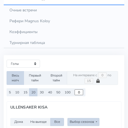
Очные встречи
Рефери Magnus Koloy
Коэффициенты
Турнирная таблица
На интервале с
по
Весь
Первый
Второй
матч
тайм
тайм
5
10
15
20
30
40
50
100
ULLENSAKER KISA
Дома
На выезде
Все
Выбор сезонов