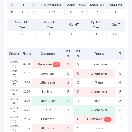
В
Н
П
Ср. разница
Макс
Мин
Макс ИТ
Мин ИТ
6
1
13
-1.25
8
2
5
0
Макс ИТ
Мин ИТ
Ср ИТ
Ср ИТ
Ср. Т
Соп
Соп
Соп
5
1
1.55
2.8
4.35
ИТ
ИТ
Сезон
Дата
Хозяева
Гости
Т
1
2
NOR3
Ullensaker
1
2
Tromsdalen
3
53
02.08
(26)
NOR3
Levanger
3
0
Ullensaker
3
25.07
(26)
NOR3
Ullensaker
1
3
Rana
4
27.06
(26)
NOR3
Kjelsas
3
0
Ullensaker
3
20.06
(26)
NOR3
Ullensaker
2
1
Grorud
3
13.06
(26)
NOR3
Follo
1
2
Ullensaker
3
30.05
(26)
NOR3
Junkeren
3
0
Ullensaker
3
88
25.05
(26)
NOR3
Ullensaker
2
5
Eidsvold T
7
15.05
(26)