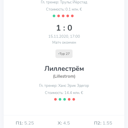
Гл. тренер: Трульс Йёрстад
Стоимость: 0.1 млн. €
⬤
⬤
⬤
⬤
⬤
1 : 0
15.11.2020, 17:00
Матч окончен
Тур 27
Лиллестрём
(Lillestrom)
Гл. тренер: Ханс Эрик Эдегор
Стоимость: 14.4 млн. €
⬤
⬤
⬤
⬤
⬤
П1:
5.25
Х:
4.5
П2:
1.55