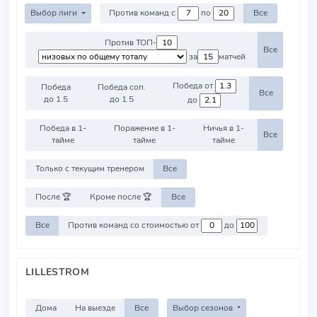
Выбор лиги
Против команд с
по
Все
Против ТОП-
Все
за
матчей
Победа от
Победа
Победа соп.
Все
до 1.5
до 1.5
до
Победа в 1-
Поражение в 1-
Ничья в 1-
Все
тайме
тайме
тайме
Только с текущим тренером
Все
После 🏆
Кроме после 🏆
Все
Все
Против команд со стоимостью от
до
LILLESTROM
Дома
На выезде
Все
Выбор сезонов