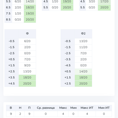
5.5
6/20
14/20
4.5
1/20
19/20
4.5
3/20
17/20
6.5
2/20
18/20
5.5
0/20
20/20
5.5
0/20
20/20
7.5
1/20
19/20
8.5
0/20
20/20
Ф
Ф2
-0.5
6/20
-0.5
13/20
-1.5
2/20
-1.5
11/20
-2.5
0/20
-2.5
7/20
+0.5
7/20
-3.5
2/20
+1.5
9/20
-4.5
0/20
+2.5
13/20
+0.5
14/20
+3.5
18/20
+1.5
18/20
+4.5
20/20
+2.5
20/20
В
Н
П
Ср. разница
Макс
Мин
Макс ИТ
Мин ИТ
9
2
9
0
4
0
4
0