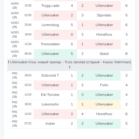
NOR3
Trygg Lade
4
2
Ullensaker
6
10.05
(26)
NOR3
Ullensaker
2
3
Stjordals
5
02.05
(26)
NOR3
Lorenskog
5
1
Ullensaker
6
25.04
(26)
NOR3
Ullensaker
0
3
Honefoss
3
18.04
(26)
NOR3
Tromsdalen
5
1
Ullensaker
6
12.04
(26)
NOR3
Ullensaker
5
3
Skeid
8
06.04
(26)
❗️ Ullensaker Kisa: новый тренер - Truls Jørstad
(старый - Kasey Wehrman)
❗️
FRIC
Eidsvold T
1
2
Ullensaker
3
28.03
(26)
FRIC
Ullensaker
1
3
Follo
4
20.03
(26)
FRIC
Eik-Tonsbe
1
3
Ullensaker
4
13.03
(26)
FRIC
Lokomotiv
1
1
Ullensaker
2
28.02
(26)
FRIC
Ullensaker
2
4
Honefoss
6
14.02
(26)
FRIC
Asker
2
3
Ullensaker
5
07.02
(26)