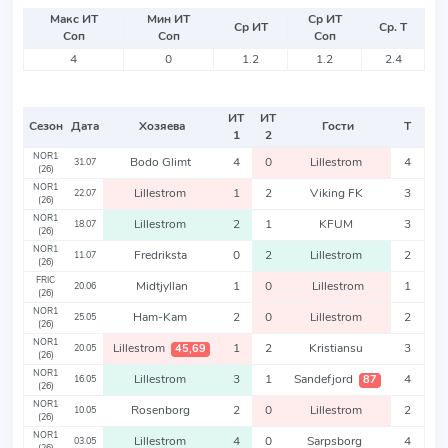
Макс ИТ
Мин ИТ
Ср ИТ
Ср ИТ
Ср. Т
Соп
Соп
Соп
4
0
1.2
1.2
2.4
ИТ
ИТ
Сезон
Дата
Хозяева
Гости
Т
1
2
NOR1
Bodo Glimt
4
0
Lillestrom
4
31.07
(26)
NOR1
Lillestrom
1
2
Viking FK
3
22.07
(26)
NOR1
Lillestrom
2
1
KFUM
3
18.07
(26)
NOR1
Fredriksta
0
2
Lillestrom
2
11.07
(26)
FRIC
Midtjyllan
1
0
Lillestrom
1
20.06
(26)
NOR1
Ham-Kam
2
0
Lillestrom
2
25.05
(26)
NOR1
Lillestrom
1
2
Kristiansu
3
45,69
20.05
(26)
NOR1
Lillestrom
3
1
Sandefjord
4
87
16.05
(26)
NOR1
Rosenborg
2
0
Lillestrom
2
10.05
(26)
NOR1
Lillestrom
4
0
Sarpsborg
4
03.05