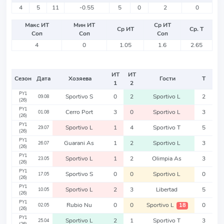
4
5
11
-0.55
5
0
2
0
Макс ИТ
Мин ИТ
Ср ИТ
Ср ИТ
Ср. Т
Соп
Соп
Соп
4
0
1.05
1.6
2.65
ИТ
ИТ
Сезон
Дата
Хозяева
Гости
Т
1
2
PY1
Sportivo S
0
2
Sportivo L
2
09.08
(26)
PY1
Cerro Port
3
0
Sportivo L
3
01.08
(26)
PY1
Sportivo L
1
4
Sportivo T
5
29.07
(26)
PY1
Guarani As
1
2
Sportivo L
3
26.07
(26)
PY1
Sportivo L
1
2
Olimpia As
3
23.05
(26)
PY1
Sportivo S
0
0
Sportivo L
0
17.05
(26)
PY1
Sportivo L
2
3
Libertad
5
10.05
(26)
PY1
Rubio Nu
0
0
Sportivo L
0
18
02.05
(26)
PY1
Sportivo L
2
1
Sportivo T
3
25.04