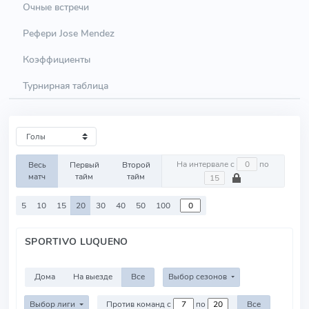
Очные встречи
Рефери Jose Mendez
Коэффициенты
Турнирная таблица
На интервале с
по
Весь
Первый
Второй
матч
тайм
тайм
5
10
15
20
30
40
50
100
SPORTIVO LUQUENO
Дома
На выезде
Все
Выбор сезонов
Выбор лиги
Против команд с
по
Все