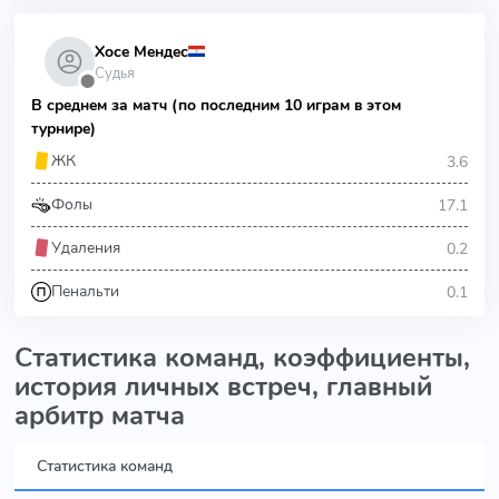
Хосе Мендес
Судья
⬤
В среднем за матч (по последним 10 играм в этом
турнире)
3.6
ЖК
17.1
Фолы
0.2
Удаления
0.1
Пенальти
Статистика команд, коэффициенты,
история личных встреч, главный
арбитр матча
Статистика команд