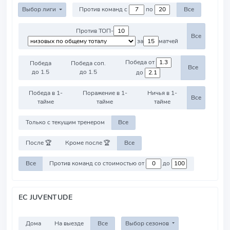
Выбор лиги
Против команд с
по
Все
Против ТОП-
Все
за
матчей
Победа от
Победа
Победа соп.
Все
до 1.5
до 1.5
до
Победа в 1-
Поражение в 1-
Ничья в 1-
Все
тайме
тайме
тайме
Только с текущим тренером
Все
После 🏆
Кроме после 🏆
Все
Все
Против команд со стоимостью от
до
EC JUVENTUDE
Дома
На выезде
Все
Выбор сезонов