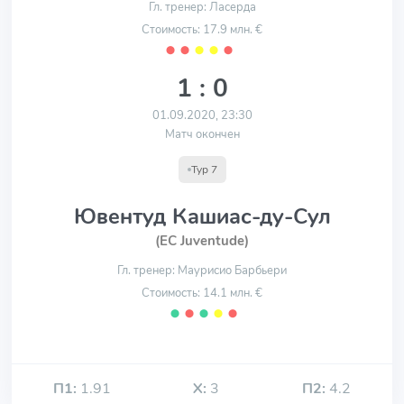
Гл. тренер: Ласерда
Стоимость: 17.9 млн. €
⬤
⬤
⬤
⬤
⬤
1 : 0
01.09.2020, 23:30
Матч окончен
Тур 7
Ювентуд Кашиас-ду-Сул
(EC Juventude)
Гл. тренер: Маурисио Барбьери
Стоимость: 14.1 млн. €
⬤
⬤
⬤
⬤
⬤
П1:
1.91
Х:
3
П2:
4.2