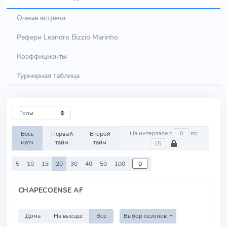
Очные встречи
Рефери Leandro Bizzio Marinho
Коэффициенты
Турнирная таблица
На интервале с
по
Весь
Первый
Второй
матч
тайм
тайм
5
10
15
20
30
40
50
100
CHAPECOENSE AF
Дома
На выезде
Все
Выбор сезонов