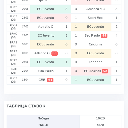
Operario P
2
1
EC Juventu
3
05.06
(26)
BRA2
EC Juventu
3
0
America MG
3
30.05
(26)
BRA2
EC Juventu
0
1
Sport Reci
1
23.05
(26)
BRA2
Athletic C
1
1
EC Juventu
2
17.05
(26)
BRAC
EC Juventu
3
1
Sao Paulo
4
44
13.05
(26)
BRA2
EC Juventu
0
0
Criciuma
0
10.05
(26)
BRA2
Atletico G
0
0
EC Juventu
0
85
03.05
(26)
BRA2
EC Juventu
1
0
Londrina
1
26.04
(26)
BRAC
Sao Paulo
1
0
EC Juventu
1
50
21.04
(26)
BRA2
CRB
0
1
EC Juventu
1
64
18.04
(26)
ТАБЛИЦА СТАВОК
Победа
10/20
Ничья
5/20