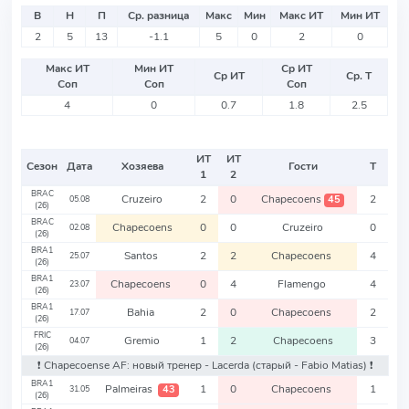
В
Н
П
Ср. разница
Макс
Мин
Макс ИТ
Мин ИТ
2
5
13
-1.1
5
0
2
0
Макс ИТ
Мин ИТ
Ср ИТ
Ср ИТ
Ср. Т
Соп
Соп
Соп
4
0
0.7
1.8
2.5
ИТ
ИТ
Сезон
Дата
Хозяева
Гости
Т
1
2
BRAC
Cruzeiro
2
0
Chapecoens
2
45
05.08
(26)
BRAC
Chapecoens
0
0
Cruzeiro
0
02.08
(26)
BRA1
Santos
2
2
Chapecoens
4
25.07
(26)
BRA1
Chapecoens
0
4
Flamengo
4
23.07
(26)
BRA1
Bahia
2
0
Chapecoens
2
17.07
(26)
FRIC
Gremio
1
2
Chapecoens
3
04.07
(26)
❗️ Chapecoense AF: новый тренер - Lacerda
(старый - Fabio Matias)
❗️
BRA1
Palmeiras
1
0
Chapecoens
1
43
31.05
(26)