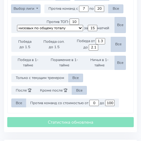
Выбор лиги
Против команд с
по
Все
Против ТОП-
Все
за
матчей
Победа от
Победа
Победа соп.
Все
до 1.5
до 1.5
до
Победа в 1-
Поражение в 1-
Ничья в 1-
Все
тайме
тайме
тайме
Только с текущим тренером
Все
После 🏆
Кроме после 🏆
Все
Все
Против команд со стоимостью от
до
Статистика обновлена