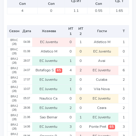
Ср ИТ
Ср. Т
Соп
Соп
Соп
4
0
1.1
0.55
1.65
ИТ
ИТ
Сезон
Дата
Хозяева
Гости
Т
1
2
BRAC
EC Juventu
0
1
Atletico M
1
04.08
(26)
BRAC
Atletico M
0
0
EC Juventu
0
01.08
(26)
BRA2
EC Juventu
1
0
Avai
1
28.07
(26)
BRA2
Botafogo S
4
2
EC Juventu
6
65
24.07
(26)
BRA2
EC Juventu
2
0
Cuiaba
2
17.07
(26)
BRA2
EC Juventu
1
0
Vila Nova
1
10.07
(26)
BRA2
Nautico Ca
0
0
EC Juventu
0
05.07
(26)
BRA2
EC Juventu
2
0
Ceara
2
28.06
(26)
BRA2
Sao Bernar
0
1
EC Juventu
1
21.06
(26)
BRA2
EC Juventu
3
0
Ponte Pret
3
65
14.06
(26)
BRA2