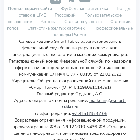
Полная версия сайта
Футбольная статистика
Бот для
ставок в LIVE
Глоссарий
Пользовательское
соглашение
Авторы
Ставки на угловые
Статистика
голов
Статистика желтых карточек
Профессиональные
капперы Рунета
Сетевое издание Smart Tables зарегистрировано в
федеральной службе по надзору в сфере связи,
информационных технологий и массовых коммуникаций.
Регистрационный номер Федеральной службы по надзору в
сфере связи, информационных технологий и массовых
коммуникаций ЭЛ № ФС 77 - 80199 от 22.01.2021
Учредитель
:
Общество с ограниченной ответственностью
«Смарт Тейблс» (ОГРН: 1195081014391)
Главный редактор: Ордынец А.О.
Адрес электронной почты редакции:
marketing@smart-
tables.ru
Телефон редакции:
+7 915 815 47 05
Возрастные ограничения информационной продукции,
предусмотренные ФЗ от 29.12.2010 N436-ФЗ «О защите
детей от информации, причиняющей вред их здоровью
и развитию»: 18+