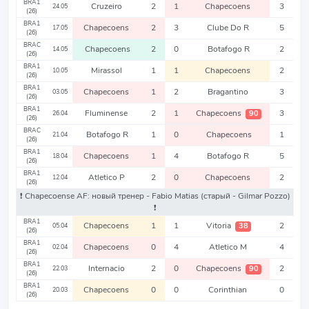
BRA1
Cruzeiro
2
1
Chapecoens
3
24.05
(26)
BRA1
Chapecoens
2
3
Clube Do R
5
17.05
(26)
BRAC
Chapecoens
2
0
Botafogo R
2
14.05
(26)
BRA1
Mirassol
1
1
Chapecoens
2
10.05
(26)
BRA1
Chapecoens
1
2
Bragantino
3
03.05
(26)
BRA1
Fluminense
2
1
Chapecoens
3
90
26.04
(26)
BRAC
Botafogo R
1
0
Chapecoens
1
21.04
(26)
BRA1
Chapecoens
1
4
Botafogo R
5
18.04
(26)
BRA1
Atletico P
2
0
Chapecoens
2
12.04
(26)
❗️ Chapecoense AF: новый тренер - Fabio Matias
(старый - Gilmar Pozzo)
❗️
BRA1
Chapecoens
1
1
Vitoria
2
38
05.04
(26)
BRA1
Chapecoens
0
4
Atletico M
4
02.04
(26)
BRA1
Internacio
2
0
Chapecoens
2
90
22.03
(26)
BRA1
Chapecoens
0
0
Corinthian
0
20.03
(26)