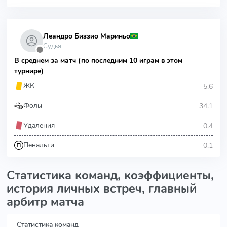
Леандро Биззио Мариньо
Судья
⬤
В среднем за матч (по последним 10 играм в этом
турнире)
5.6
ЖК
34.1
Фолы
0.4
Удаления
0.1
Пенальти
Статистика команд, коэффициенты,
история личных встреч, главный
арбитр матча
Статистика команд