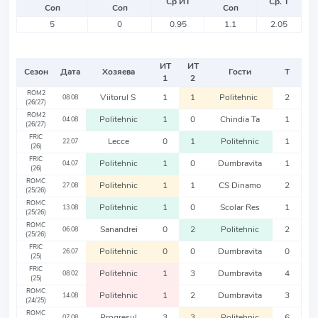
Ср ИТ
Ср. Т
Соп
Соп
Соп
5
0
0.95
1.1
2.05
ИТ
ИТ
Сезон
Дата
Хозяева
Гости
Т
1
2
ROM2
Viitorul S
1
1
Politehnic
2
08.08
(26/27)
ROM2
Politehnic
1
0
Chindia Ta
1
04.08
(26/27)
FRIC
Lecce
0
1
Politehnic
1
22.07
(26)
FRIC
Politehnic
1
0
Dumbravita
1
04.07
(26)
ROMC
Politehnic
1
1
CS Dinamo
2
27.08
(25/26)
ROMC
Politehnic
1
0
Scolar Res
1
13.08
(25/26)
ROMC
Sanandrei
0
2
Politehnic
2
06.08
(25/26)
FRIC
Politehnic
0
0
Dumbravita
0
26.07
(25)
FRIC
Politehnic
1
3
Dumbravita
4
08.02
(25)
ROMC
Politehnic
1
2
Dumbravita
3
14.08
(24/25)
ROMC
Progresul
3
3
Politehnic
6
07.08