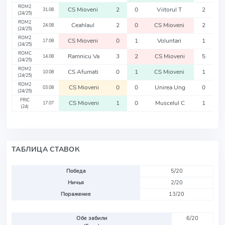
ROM2
CS Mioveni
2
0
Viitorul T
2
31.08
(24/25)
ROM2
Ceahlaul
2
0
CS Mioveni
2
24.08
(24/25)
ROM2
CS Mioveni
0
1
Voluntari
1
17.08
(24/25)
ROMC
Ramnicu Va
3
2
CS Mioveni
5
14.08
(24/25)
ROM2
CS Afumati
0
1
CS Mioveni
1
10.08
(24/25)
ROM2
CS Mioveni
0
0
Unirea Ung
0
03.08
(24/25)
FRIC
CS Mioveni
1
0
Muscelul C
1
17.07
(24)
ТАБЛИЦА СТАВОК
Победа
5/20
Ничья
2/20
Поражение
13/20
Обе забили
6/20