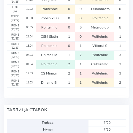
(24/25)
FRIC
Politehnic
0
0
Dumbravita
0
10.02
(24)
ROMC
Phoenix Bu
0
0
Politehnic
0
08.08
(23/24)
ROM2
Politehnic
0
5
Metaloglob
5
05.05
(22/23)
ROM2
CSM Slatin
1
0
Politehnic
1
21.04
(22/23)
ROM2
Politehnic
0
1
Viitorul S
1
13.04
(22/23)
ROM2
Unirea Slo
1
2
Politehnic
3
07.04
(22/23)
ROM2
Politehnic
2
1
Csikszered
3
01.04
(22/23)
ROM2
CS Minaur
2
1
Politehnic
3
17.03
(22/23)
ROM2
Dinamo B.
1
1
Politehnic
2
11.03
(22/23)
ТАБЛИЦА СТАВОК
Победа
7/20
Ничья
7/20