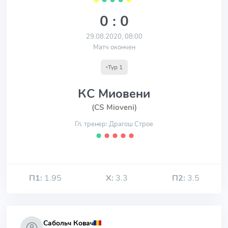
0 : 0
29.08.2020, 08:00
Матч окончен
Тур 1
КС Миовени
(CS Mioveni)
Гл. тренер: Драгош Строе
⬤
⬤
⬤
⬤
⬤
П1:
1.95
Х:
3.3
П2:
3.5
Сабольч Ковач