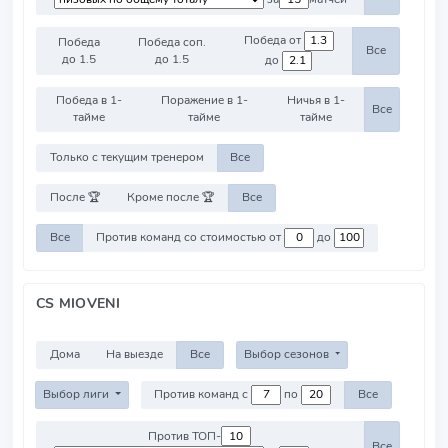
Победа от
Победа
Победа соп.
Все
до 1.5
до 1.5
до
Победа в 1-
Поражение в 1-
Ничья в 1-
Все
тайме
тайме
тайме
Только с текущим тренером
Все
После 🏆
Кроме после 🏆
Все
Все
Против команд со стоимостью от
до
CS MIOVENI
Дома
На выезде
Все
Выбор сезонов
Выбор лиги
Против команд с
по
Все
Против ТОП-
Все