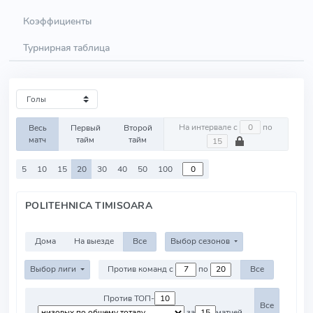
Коэффициенты
Турнирная таблица
На интервале с
по
Весь
Первый
Второй
матч
тайм
тайм
5
10
15
20
30
40
50
100
POLITEHNICA TIMISOARA
Дома
На выезде
Все
Выбор сезонов
Выбор лиги
Против команд с
по
Все
Против ТОП-
Все
за
матчей