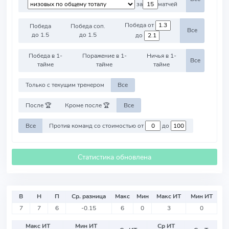
за
матчей
Победа от
Победа
Победа соп.
Все
до 1.5
до 1.5
до
Победа в 1-
Поражение в 1-
Ничья в 1-
Все
тайме
тайме
тайме
Только с текущим тренером
Все
После 🏆
Кроме после 🏆
Все
Все
Против команд со стоимостью от
до
Статистика обновлена
В
Н
П
Ср. разница
Макс
Мин
Макс ИТ
Мин ИТ
7
7
6
-0.15
6
0
3
0
Макс ИТ
Мин ИТ
Ср ИТ