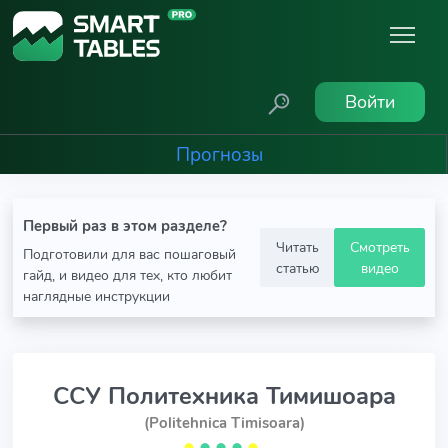
Войти
Прогнозы
Первый раз в этом разделе?
Читать
Смотреть
Подготовили для вас пошаговый
статью
видео
гайд, и видео для тех, кто любит
наглядные инструкции
ССУ Политехника Тимишоара
(Politehnica Timisoara)
⬤
⬤
⬤
⬤
⬤