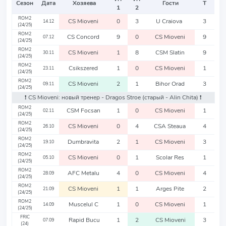
Сезон
Дата
Хозяева
Гости
Т
1
2
ROM2
CS Mioveni
0
3
U Craiova
3
14.12
(24/25)
ROM2
CS Concord
9
0
CS Mioveni
9
07.12
(24/25)
ROM2
CS Mioveni
1
8
CSM Slatin
9
30.11
(24/25)
ROM2
Csikszered
1
0
CS Mioveni
1
23.11
(24/25)
ROM2
CS Mioveni
2
1
Bihor Orad
3
09.11
(24/25)
❗️ CS Mioveni: новый тренер - Dragos Stroe
(старый - Alin Chita)
❗️
ROM2
CSM Focsan
1
0
CS Mioveni
1
02.11
(24/25)
ROM2
CS Mioveni
0
4
CSA Steaua
4
26.10
(24/25)
ROM2
Dumbravita
2
1
CS Mioveni
3
19.10
(24/25)
ROM2
CS Mioveni
0
1
Scolar Res
1
05.10
(24/25)
ROM2
AFC Metalu
4
0
CS Mioveni
4
28.09
(24/25)
ROM2
CS Mioveni
1
1
Arges Pite
2
21.09
(24/25)
ROM2
Muscelul C
1
0
CS Mioveni
1
14.09
(24/25)
FRIC
Rapid Bucu
1
2
CS Mioveni
3
07.09
(24)