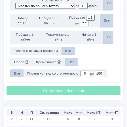
Против ТОП-
Все
за
матчей
Победа от
Победа
Победа соп.
Все
до 1.5
до 1.5
до
Победа в 1-
Поражение в 1-
Ничья в 1-
Все
тайме
тайме
тайме
Только с текущим тренером
Все
После 🏆
Кроме после 🏆
Все
Все
Против команд со стоимостью от
до
Статистика обновлена
В
Н
П
Ср. разница
Макс
Мин
Макс ИТ
Мин ИТ
2
7
11
-1.05
6
0
3
0