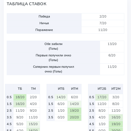
ТАБЛИЦА СТАВОК
Победа
2/20
Ничья
7/20
Поражение
11/20
Обе забили
13/20
(Голы)
Первые получили очко
6/20
(Голы)
Соперник первым получил
11/20
очко (Голы)
ТБ
ТМ
ИТБ
ИТМ
ИТ2Б
ИТ2М
0.5
18/20
2/20
0.5
14/20
6/20
0.5
17/20
3/20
1.5
16/20
4/20
1.5
6/20
14/20
1.5
12/20
8/20
2.5
11/20
9/20
2.5
1/20
19/20
2.5
8/20
12/20
3.5
9/20
11/20
3.5
0/20
20/20
3.5
4/20
16/20
4.5
5/20
15/20
4.5
1/20
19/20
5.5
4/20
16/20
5.5
0/20
20/20