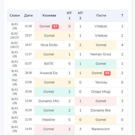
ИТ
ИТ
Сезон
Дата
Хозяева
Гости
Т
1
2
BLR1
Gomel
0
1
Vitebsk
1
67
01.08
(26)
BLRC
Gomel
1
1
Vitebsk
2
25.07
(26/27)
BLRC
Niva Dolbi
2
2
Gomel
4
18.07
(26/27)
BLR1
Gomel
1
1
Neman Grod
2
11.07
(26)
BLR1
BATE
0
1
Gomel
1
02.07
(26)
BLR1
Arsenal Dz
1
1
Gomel
2
49
26.06
(26)
FRIC
Gomel
0
0
Yenisey
0
23.06
(26)
BLR1
Gomel
2
0
Dnepr Mogi
2
20.06
(26)
BLR1
Dynamo Min
2
1
Gomel
3
13.06
(26)
BLR1
Gomel
2
1
Dynamo Bre
3
30.05
(26)
BLR1
Maxline
0
0
Gomel
0
22.05
(26)
BLR1
Gomel
2
3
Baranovich
5
14.05
(26)