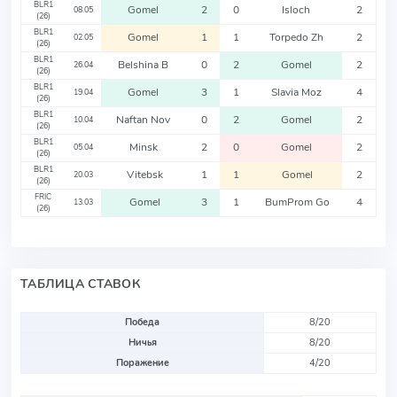
BLR1
Gomel
2
0
Isloch
2
08.05
(26)
BLR1
Gomel
1
1
Torpedo Zh
2
02.05
(26)
BLR1
Belshina B
0
2
Gomel
2
26.04
(26)
BLR1
Gomel
3
1
Slavia Moz
4
19.04
(26)
BLR1
Naftan Nov
0
2
Gomel
2
10.04
(26)
BLR1
Minsk
2
0
Gomel
2
05.04
(26)
BLR1
Vitebsk
1
1
Gomel
2
20.03
(26)
FRIC
Gomel
3
1
BumProm Go
4
13.03
(26)
ТАБЛИЦА СТАВОК
Победа
8/20
Ничья
8/20
Поражение
4/20