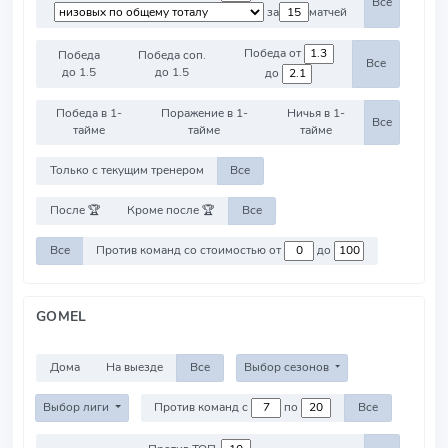
Все
за
матчей
Победа от
Победа
Победа соп.
Все
до 1.5
до 1.5
до
Победа в 1-
Поражение в 1-
Ничья в 1-
Все
тайме
тайме
тайме
Только с текущим тренером
Все
После 🏆
Кроме после 🏆
Все
Все
Против команд со стоимостью от
до
GOMEL
Дома
На выезде
Все
Выбор сезонов
Выбор лиги
Против команд с
по
Все