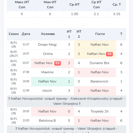
Макс ИТ
Мин ИТ
Ср ИТ
Ср ИТ
Ср. Т
Соп
Соп
Соп
5
0
1.05
2.1
3.15
ИТ
ИТ
Сезон
Дата
Хозяева
Гости
Т
1
2
BLR1
Dnepr Mogi
3
3
Naftan Nov
6
31.07
(26)
BLRC
Orsha
2
2
Naftan Nov
4
49
19.07
(26/27)
BLR1
Naftan Nov
2
4
Dynamo Bre
6
65
03.07
(26)
BLR1
Maxline
2
1
Naftan Nov
3
27.06
(26)
BLR1
Naftan Nov
1
0
Baranovich
1
19.06
(26)
BLR1
Isloch
3
1
Naftan Nov
4
12.06
(26)
❗️ Naftan Novopolotsk: новый тренер - Aleksandr Khrapkovskiy
(старый -
Valeri Stripejkis)
❗️
BLR1
Naftan Nov
0
4
Torpedo Zh
4
29.05
(26)
BLR1
Belshina B
5
1
Naftan Nov
6
23.05
(26)
❗️ Naftan Novopolotsk: новый тренер - Valeri Stripejkis
(старый -