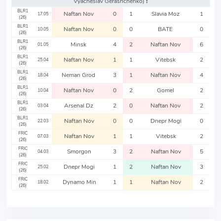
Vyacheslav Gerashchenko)
❗️
BLR1
Naftan Nov
0
1
Slavia Moz
1
17.05
(26)
BLR1
Naftan Nov
0
0
BATE
0
10.05
(26)
BLR1
Minsk
4
2
Naftan Nov
6
01.05
(26)
BLR1
Naftan Nov
1
1
Vitebsk
2
25.04
(26)
BLR1
Neman Grod
3
1
Naftan Nov
4
18.04
(26)
BLR1
Naftan Nov
0
2
Gomel
2
10.04
(26)
BLR1
Arsenal Dz
2
0
Naftan Nov
2
03.04
(26)
BLR1
Naftan Nov
0
0
Dnepr Mogi
0
22.03
(26)
FRIC
Naftan Nov
1
1
Vitebsk
2
07.03
(26)
FRIC
Smorgon
3
2
Naftan Nov
5
04.03
(26)
FRIC
Dnepr Mogi
1
2
Naftan Nov
3
25.02
(26)
FRIC
Dynamo Min
1
1
Naftan Nov
2
18.02
(26)