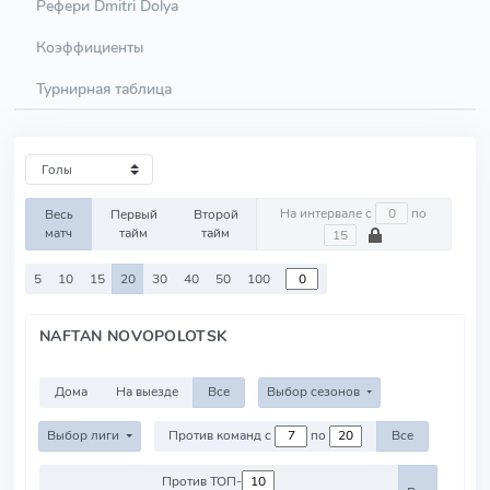
Рефери Dmitri Dolya
Коэффициенты
Турнирная таблица
На интервале с
по
Весь
Первый
Второй
матч
тайм
тайм
5
10
15
20
30
40
50
100
NAFTAN NOVOPOLOTSK
Дома
На выезде
Все
Выбор сезонов
Выбор лиги
Против команд с
по
Все
Против ТОП-