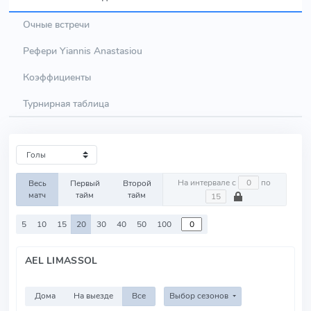
Очные встречи
Рефери Yiannis Anastasiou
Коэффициенты
Турнирная таблица
На интервале с
по
Весь
Первый
Второй
матч
тайм
тайм
5
10
15
20
30
40
50
100
AEL LIMASSOL
Дома
На выезде
Все
Выбор сезонов