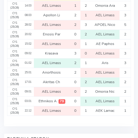
CY1
AEL Limass
1
2
Omonia Ara
3
14.03
(25/26)
CY1
Apollon Li
2
1
AEL Limass
3
08.03
(25/26)
CY1
AEL Limass
2
3
APOEL Nico
5
28.02
(25/26)
CY1
Enosis Par
0
2
AEL Limass
2
20.02
(25/26)
CY1
AEL Limass
0
1
AE Paphos
1
15.02
(25/26)
CY1
Krasava
3
0
AEL Limass
3
09.02
(25/26)
CY1
AEL Limass
2
1
Aris
3
01.02
(25/26)
CY1
Anorthosis
2
1
AEL Limass
3
25.01
(25/26)
CY1
Akritas Ch
0
2
AEL Limass
2
17.01
(25/26)
CY1
AEL Limass
0
2
Omonia Nic
2
09.01
(25/26)
CY1
Ethnikos A
0
1
AEL Limass
1
79
03.01
(25/26)
CY1
AEL Limass
0
1
AEK Larnac
1
22.12
(25/26)