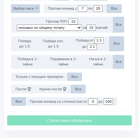
Выбор лиги
Против команд с
по
Все
Против ТОП-
Все
за
матчей
Победа от
Победа
Победа соп.
Все
до 1.5
до 1.5
до
Победа в 1-
Поражение в 1-
Ничья в 1-
Все
тайме
тайме
тайме
Только с текущим тренером
Все
После 🏆
Кроме после 🏆
Все
Все
Против команд со стоимостью от
до
Статистика обновлена