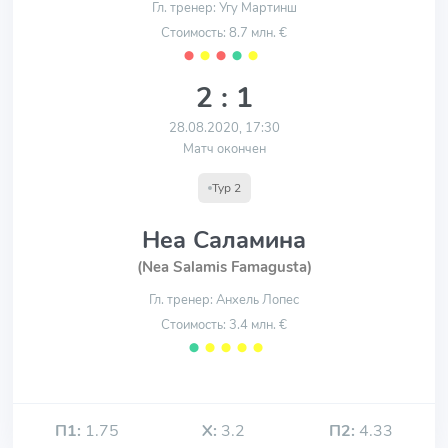
Гл. тренер: Угу Мартинш
Стоимость: 8.7 млн. €
⬤
⬤
⬤
⬤
⬤
2 : 1
28.08.2020, 17:30
Матч окончен
Тур 2
Неа Саламина
(Nea Salamis Famagusta)
Гл. тренер: Анхель Лопес
Стоимость: 3.4 млн. €
⬤
⬤
⬤
⬤
⬤
П1:
1.75
Х:
3.2
П2:
4.33