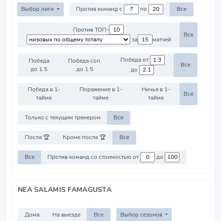
Выбор лиги
Против команд с
по
Все
Против ТОП-
Все
за
матчей
Победа от
Победа
Победа соп.
Все
до 1.5
до 1.5
до
Победа в 1-
Поражение в 1-
Ничья в 1-
Все
тайме
тайме
тайме
Только с текущим тренером
Все
После 🏆
Кроме после 🏆
Все
Все
Против команд со стоимостью от
до
NEA SALAMIS FAMAGUSTA
Дома
На выезде
Все
Выбор сезонов