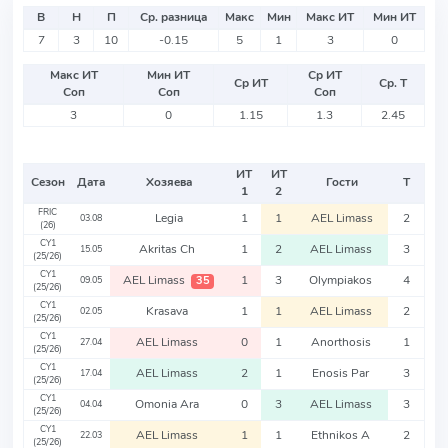
В
Н
П
Ср. разница
Макс
Мин
Макс ИТ
Мин ИТ
7
3
10
-0.15
5
1
3
0
Макс ИТ
Мин ИТ
Ср ИТ
Ср ИТ
Ср. Т
Соп
Соп
Соп
3
0
1.15
1.3
2.45
ИТ
ИТ
Сезон
Дата
Хозяева
Гости
Т
1
2
FRIC
Legia
1
1
AEL Limass
2
03.08
(26)
CY1
Akritas Ch
1
2
AEL Limass
3
15.05
(25/26)
CY1
AEL Limass
1
3
Olympiakos
4
35
09.05
(25/26)
CY1
Krasava
1
1
AEL Limass
2
02.05
(25/26)
CY1
AEL Limass
0
1
Anorthosis
1
27.04
(25/26)
CY1
AEL Limass
2
1
Enosis Par
3
17.04
(25/26)
CY1
Omonia Ara
0
3
AEL Limass
3
04.04
(25/26)
CY1
AEL Limass
1
1
Ethnikos A
2
22.03
(25/26)