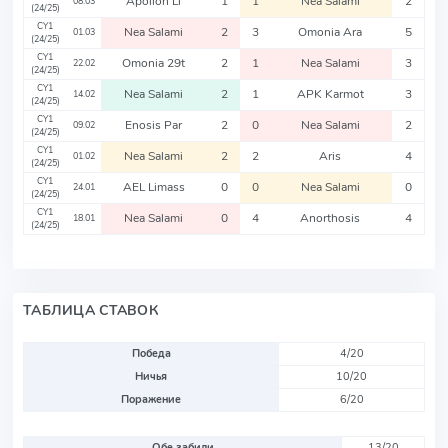
Apollon Li
1
1
Nea Salami
2
08.03
(24/25)
CY1
Nea Salami
2
3
Omonia Ara
5
01.03
(24/25)
CY1
Omonia 29t
2
1
Nea Salami
3
22.02
(24/25)
CY1
Nea Salami
2
1
APK Karmot
3
14.02
(24/25)
CY1
Enosis Par
2
0
Nea Salami
2
09.02
(24/25)
CY1
Nea Salami
2
2
Aris
4
01.02
(24/25)
CY1
AEL Limass
0
0
Nea Salami
0
24.01
(24/25)
CY1
Nea Salami
0
4
Anorthosis
4
18.01
(24/25)
ТАБЛИЦА СТАВОК
Победа
4/20
Ничья
10/20
Поражение
6/20
Обе забили
13/20