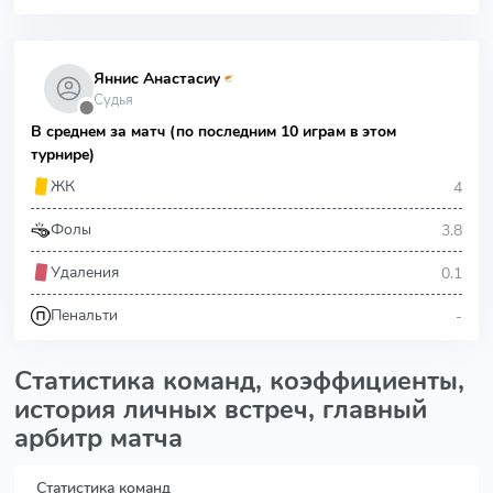
Яннис Анастасиу
Судья
⬤
В среднем за матч (по последним 10 играм в этом
турнире)
4
ЖК
3.8
Фолы
0.1
Удаления
-
Пенальти
Статистика команд, коэффициенты,
история личных встреч, главный
арбитр матча
Статистика команд