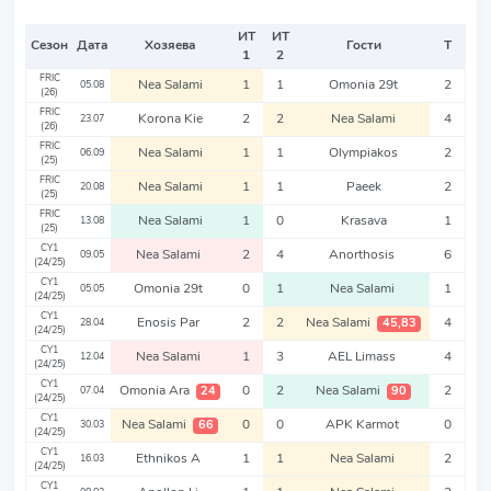
ИТ
ИТ
Сезон
Дата
Хозяева
Гости
Т
1
2
FRIC
Nea Salami
1
1
Omonia 29t
2
05.08
(26)
FRIC
Korona Kie
2
2
Nea Salami
4
23.07
(26)
FRIC
Nea Salami
1
1
Olympiakos
2
06.09
(25)
FRIC
Nea Salami
1
1
Paeek
2
20.08
(25)
FRIC
Nea Salami
1
0
Krasava
1
13.08
(25)
CY1
Nea Salami
2
4
Anorthosis
6
09.05
(24/25)
CY1
Omonia 29t
0
1
Nea Salami
1
05.05
(24/25)
CY1
Enosis Par
2
2
Nea Salami
4
45,83
28.04
(24/25)
CY1
Nea Salami
1
3
AEL Limass
4
12.04
(24/25)
CY1
Omonia Ara
0
2
Nea Salami
2
24
90
07.04
(24/25)
CY1
Nea Salami
0
0
APK Karmot
0
66
30.03
(24/25)
CY1
Ethnikos A
1
1
Nea Salami
2
16.03
(24/25)
CY1