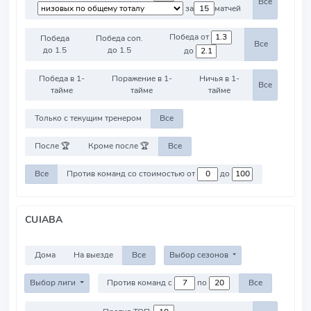
Все
за
матчей
Победа от
Победа
Победа соп.
Все
до 1.5
до 1.5
до
Победа в 1-
Поражение в 1-
Ничья в 1-
Все
тайме
тайме
тайме
Только с текущим тренером
Все
После 🏆
Кроме после 🏆
Все
Все
Против команд со стоимостью от
до
CUIABA
Дома
На выезде
Все
Выбор сезонов
Выбор лиги
Против команд с
по
Все