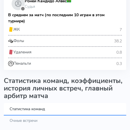
Роней Кандидо Алвес
Судья
⬤
В среднем за матч (по последним 10 играм в этом
турнире)
7
ЖК
38.2
Фолы
0.8
Удаления
0.3
Пенальти
Статистика команд, коэффициенты,
история личных встреч, главный
арбитр матча
Статистика команд
Очные встречи