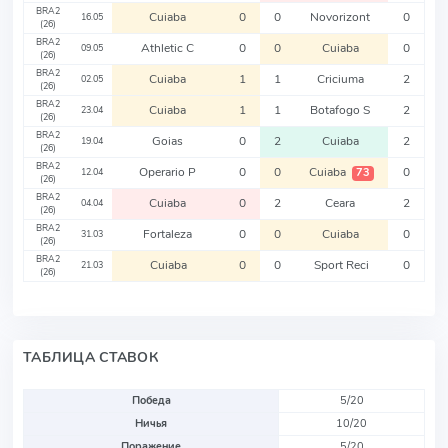
BRA2
Cuiaba
0
0
Novorizont
0
16.05
(26)
BRA2
Athletic C
0
0
Cuiaba
0
09.05
(26)
BRA2
Cuiaba
1
1
Criciuma
2
02.05
(26)
BRA2
Cuiaba
1
1
Botafogo S
2
23.04
(26)
BRA2
Goias
0
2
Cuiaba
2
19.04
(26)
BRA2
Operario P
0
0
Cuiaba
0
73
12.04
(26)
BRA2
Cuiaba
0
2
Ceara
2
04.04
(26)
BRA2
Fortaleza
0
0
Cuiaba
0
31.03
(26)
BRA2
Cuiaba
0
0
Sport Reci
0
21.03
(26)
ТАБЛИЦА СТАВОК
Победа
5/20
Ничья
10/20
Поражение
5/20