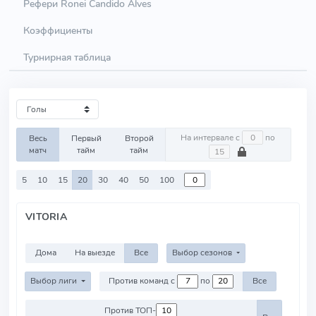
Рефери Ronei Candido Alves
Коэффициенты
Турнирная таблица
На интервале с
по
Весь
Первый
Второй
матч
тайм
тайм
5
10
15
20
30
40
50
100
VITORIA
Дома
На выезде
Все
Выбор сезонов
Выбор лиги
Против команд с
по
Все
Против ТОП-