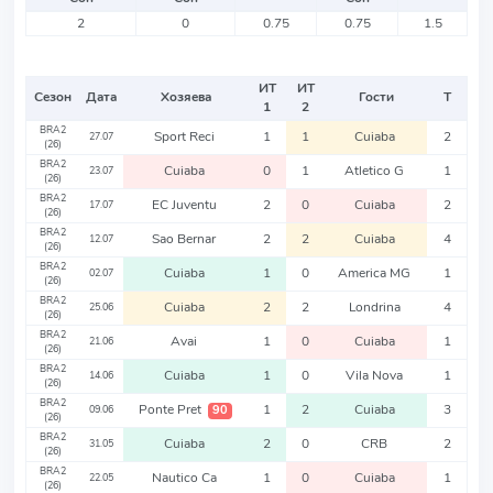
2
0
0.75
0.75
1.5
ИТ
ИТ
Сезон
Дата
Хозяева
Гости
Т
1
2
BRA2
Sport Reci
1
1
Cuiaba
2
27.07
(26)
BRA2
Cuiaba
0
1
Atletico G
1
23.07
(26)
BRA2
EC Juventu
2
0
Cuiaba
2
17.07
(26)
BRA2
Sao Bernar
2
2
Cuiaba
4
12.07
(26)
BRA2
Cuiaba
1
0
America MG
1
02.07
(26)
BRA2
Cuiaba
2
2
Londrina
4
25.06
(26)
BRA2
Avai
1
0
Cuiaba
1
21.06
(26)
BRA2
Cuiaba
1
0
Vila Nova
1
14.06
(26)
BRA2
Ponte Pret
1
2
Cuiaba
3
90
09.06
(26)
BRA2
Cuiaba
2
0
CRB
2
31.05
(26)
BRA2
Nautico Ca
1
0
Cuiaba
1
22.05
(26)