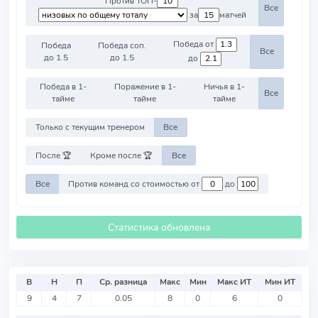
Против ТОП-
Все
за
матчей
Победа от
Победа
Победа соп.
Все
до 1.5
до 1.5
до
Победа в 1-
Поражение в 1-
Ничья в 1-
Все
тайме
тайме
тайме
Только с текущим тренером
Все
После 🏆
Кроме после 🏆
Все
Все
Против команд со стоимостью от
до
Статистика обновлена
В
Н
П
Ср. разница
Макс
Мин
Макс ИТ
Мин ИТ
9
4
7
0.05
8
0
6
0