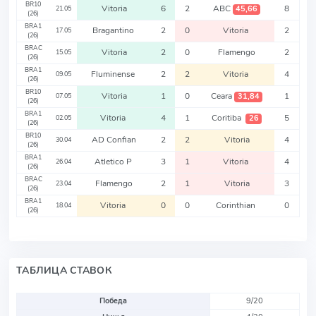
BR10
Vitoria
6
2
ABC
8
45,66
21.05
(26)
BRA1
Bragantino
2
0
Vitoria
2
17.05
(26)
BRAC
Vitoria
2
0
Flamengo
2
15.05
(26)
BRA1
Fluminense
2
2
Vitoria
4
09.05
(26)
BR10
Vitoria
1
0
Ceara
1
31,84
07.05
(26)
BRA1
Vitoria
4
1
Coritiba
5
26
02.05
(26)
BR10
AD Confian
2
2
Vitoria
4
30.04
(26)
BRA1
Atletico P
3
1
Vitoria
4
26.04
(26)
BRAC
Flamengo
2
1
Vitoria
3
23.04
(26)
BRA1
Vitoria
0
0
Corinthian
0
18.04
(26)
ТАБЛИЦА СТАВОК
Победа
9/20