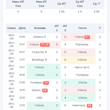
Макс ИТ
Мин ИТ
Ср ИТ
Ср ИТ
Ср. Т
Соп
Соп
Соп
4
0
1.55
1.5
3.05
ИТ
ИТ
Сезон
Дата
Хозяева
Гости
Т
1
2
BRAC
Atletico P
2
0
Vitoria
2
67
04.08
(26)
BRA1
Vitoria
0
4
Palmeiras
4
37,40
30.07
(26)
BRA1
Clube Do R
2
0
Vitoria
2
26.07
(26)
BRA1
Botafogo R
0
0
Vitoria
0
23.07
(26)
BRA1
Vitoria
1
0
Vasco da G
1
16.07
(26)
BR10
Vitoria
2
1
Fortaleza
3
06.06
(26)
BR10
Fortaleza
1
2
Vitoria
3
63
03.06
(26)
BRA1
Santos
3
1
Vitoria
4
60
30.05
(26)
BR10
ABC
3
4
Vitoria
7
28.05
(26)
BRA1
Vitoria
2
0
Internacio
2
89
23.05
(26)