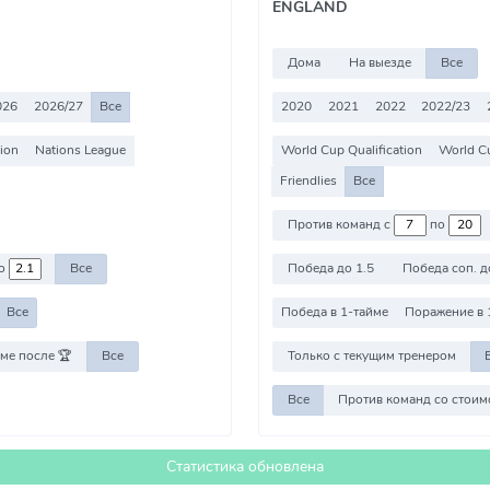
ENGLAND
Дома
На выезде
Все
026
2026/27
Все
2020
2021
2022
2022/23
ion
Nations League
World Cup Qualification
World C
Friendlies
Все
Против команд с
по
о
Все
Победа до 1.5
Победа соп. д
Все
Победа в 1-тайме
Поражение в 
ме после 🏆
Все
Только с текущим тренером
Все
Статистика обновлена