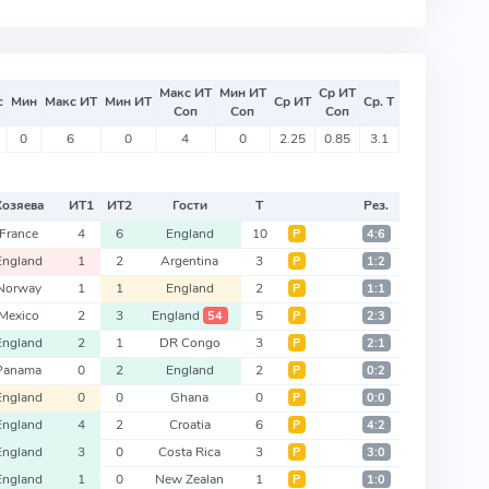
Макс ИТ
Мин ИТ
Ср ИТ
с
Мин
Макс ИТ
Мин ИТ
Ср ИТ
Ср. Т
Соп
Соп
Соп
0
6
0
4
0
2.25
0.85
3.1
Хозяева
ИТ
1
ИТ
2
Гости
Т
Рез.
France
4
6
England
10
Р
4:6
England
1
2
Argentina
3
Р
1:2
Norway
1
1
England
2
Р
1:1
Mexico
2
3
England
5
54
Р
2:3
England
2
1
DR Congo
3
Р
2:1
Panama
0
2
England
2
Р
0:2
England
0
0
Ghana
0
Р
0:0
England
4
2
Croatia
6
Р
4:2
England
3
0
Costa Rica
3
Р
3:0
England
1
0
New Zealan
1
Р
1:0