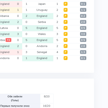
England
0
1
Japan
1
Р
0:1
England
1
1
Uruguay
2
Р
1:1
Albania
0
2
England
2
Р
0:2
England
2
0
Serbia
2
Р
2:0
Latvia
0
5
England
5
Р
0:5
England
3
0
Wales
3
Р
3:0
rbia
0
5
England
5
72
Р
0:5
England
2
0
Andorra
2
Р
2:0
England
1
3
Senegal
4
Р
1:3
Andorra
0
1
England
1
Р
0:1
Обе забили
8/20
(Голы)
Первые получили очко
16/20