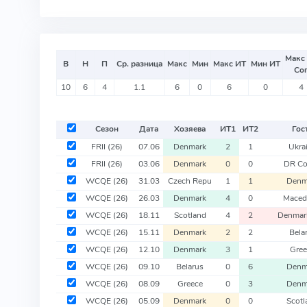
Макс
В
Н
П
Ср. разница
Макс
Мин
Макс ИТ
Мин ИТ
Со
10
6
4
1.1
6
0
6
0
4
Сезон
Дата
Хозяева
ИТ
1
ИТ
2
Гос
FRII
(26)
07.06
Denmark
2
1
Ukra
FRII
(26)
03.06
Denmark
0
0
DR C
WCQE
(26)
31.03
Czech Repu
1
1
Denm
WCQE
(26)
26.03
Denmark
4
0
Maced
WCQE
(26)
18.11
Scotland
4
2
Denmar
WCQE
(26)
15.11
Denmark
2
2
Bela
WCQE
(26)
12.10
Denmark
3
1
Gree
WCQE
(26)
09.10
Belarus
0
6
Denm
WCQE
(26)
08.09
Greece
0
3
Denm
WCQE
(26)
05.09
Denmark
0
0
Scotl