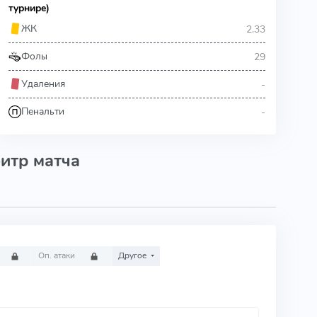
турнире)
2.33
ЖК
29
Фолы
-
Удаления
-
Пенальти
итр матча
Оп. атаки
Другое