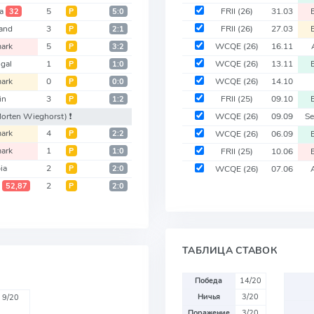
a
5
FRII
(26)
31.03
32
Р
5:0
land
3
FRII
(26)
27.03
Р
2:1
ark
5
WCQE
(26)
16.11
Р
3:2
gal
1
WCQE
(26)
13.11
Р
1:0
ark
0
WCQE
(26)
14.10
Р
0:0
in
3
FRII
(25)
09.10
Р
1:2
Morten Wieghorst)
❗️
WCQE
(26)
09.09
Se
ark
4
Р
2:2
WCQE
(26)
06.09
ark
1
Р
1:0
FRII
(25)
10.06
ia
2
Р
2:0
WCQE
(26)
07.06
n
2
52,87
Р
2:0
ТАБЛИЦА СТАВОК
Победа
14/20
Ничья
3/20
9/20
Поражение
3/20