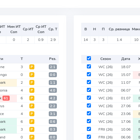
 ИТ
Мин ИТ
Ср ИТ
Ср ИТ
Ср. Т
В
Н
П
Ср. разница
Мак
п
Соп
Соп
0
2
0.9
2.9
14
3
3
1.4
10
ти
Т
Рез.
Сезон
Дата
ine
3
WC
(26)
18.07
Р
2:1
ongo
0
WC
(26)
15.07
Р
0:0
ark
2
WC
(26)
11.07
Р
1:1
onia
4
WC
(26)
06.07
Р
4:0
k
6
WC
(26)
01.07
61
Р
4:2
rus
4
WC
(26)
27.06
Р
2:2
ce
4
WC
(26)
23.06
Р
3:1
ark
6
WC
(26)
17.06
Р
0:6
ark
3
FRII
(26)
10.06
Р
0:3
and
0
FRII
(26)
06.06
Р
0:0