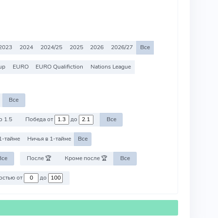
2023
2024
2024/25
2025
2026
2026/27
Все
up
EURO
EURO Qualifiction
Nations League
Все
о 1.5
Победа от
до
Все
1-тайме
Ничья в 1-тайме
Все
Все
После 🏆
Кроме после 🏆
Все
Против команд со стоимостью от
до