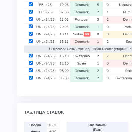
FRII
(25)
10.06
Denmark
5
0
Lithuani
FRII
(25)
07.06
Denmark
2
1
N.Ire
UNL
(24/25)
23.03
Portugal
3
2
Denm
UNL
(24/25)
20.03
Denmark
1
0
Portu
UNL
(24/25)
18.11
Serbia
0
0
Denm
90
UNL
(24/25)
15.11
Denmark
1
2
Spa
❗️ Denmark: новый тренер - Brian Riemer
(старый - 
UNL
(24/25)
15.10
Switzerlan
2
2
Denm
UNL
(24/25)
12.10
Spain
1
0
Denm
UNL
(24/25)
08.09
Denmark
2
0
Serb
UNL
(24/25)
05.09
Denmark
2
0
Switzerla
ТАБЛИЦА СТАВОК
Победа
10/20
Обе забили
(Голы)
Ничья
6/20