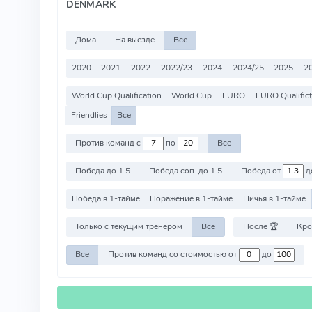
DENMARK
Дома
На выезде
Все
2020
2021
2022
2022/23
2024
2024/25
2025
2
World Cup Qualification
World Cup
EURO
EURO Qualifict
Friendlies
Все
Против команд с
по
Все
Победа до 1.5
Победа соп. до 1.5
Победа от
д
Победа в 1-тайме
Поражение в 1-тайме
Ничья в 1-тайме
Только с текущим тренером
Все
После 🏆
Кро
Все
Против команд со стоимостью от
до