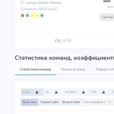
Гл. тренер: Брайан Риемер
Мат
Стоимость: 365.0 млн. €
⬤
⬤
⬤
⬤
⬤
Группа 
П1:
3.75
Статистика команд, коэффициенты
Статистика команд
Очные встречи
Рефери Ist
Голы
xG
Угловые
ЖК
Весь матч
Первый тайм
Второй тайм
На интервале с