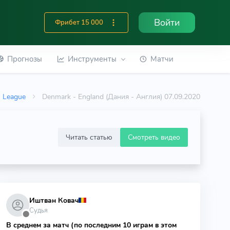
Войти
Фрибет 15 000
Прогнозы
Инструменты
Матчи
s League
Denmark - England (Дания - Англия) 07.09.2020
Читать статью
Смотреть видео
Иштван Ковач
Судья
⬤
В среднем за матч (по последним 10 играм в этом