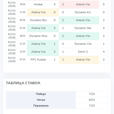
RUS3A
Amkar
3
2
Alania Vla
5
18.04
(25/26)
RUS3A
Alania Vla
0
0
Dynamo Kir
0
11.04
(25/26)
RUS3A
Dynamo Bry
0
2
Alania Vla
2
05.04
(25/26)
RUS3A
Alania Vla
3
1
Dynamo Sta
4
01.04
(25/26)
RUS3A
Dynamo Mos
0
2
Alania Vla
2
28.03
(25/26)
RUS3A
Alania Vla
1
0
Dynamo Vla
1
21.03
(25/26)
RUS3A
Alania Vla
3
1
Zenit-2
4
14.03
(25/26)
RUS3A
PFC Kuban
1
1
Alania Vla
2
07.03
(25/26)
ТАБЛИЦА СТАВОК
Победа
7/20
Ничья
6/20
Поражение
7/20