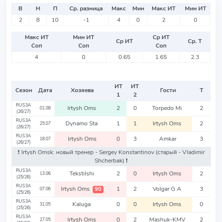
В
Н
П
Ср. разница
Макс
Мин
Макс ИТ
Мин ИТ
2
8
10
-1
4
0
2
0
Макс ИТ
Мин ИТ
Ср ИТ
Ср ИТ
Ср. Т
Соп
Соп
Соп
4
0
0.65
1.65
2.3
ИТ
ИТ
Сезон
Дата
Хозяева
Гости
Т
1
2
RUS3A
Irtysh Oms
2
0
Torpedo Mi
2
01.08
(26/27)
RUS3A
Dynamo Sta
1
1
Irtysh Oms
2
25.07
(26/27)
RUS3A
Irtysh Oms
0
3
Amkar
3
18.07
(26/27)
❗️ Irtysh Omsk: новый тренер - Sergey Konstantinov
(старый - Vladimir
Shcherbak)
❗️
RUS3A
Tekstilshi
2
0
Irtysh Oms
2
13.06
(25/26)
RUS3A
Irtysh Oms
1
2
Volgar G A
3
90
07.06
(25/26)
RUS3A
Kaluga
0
0
Irtysh Oms
0
31.05
(25/26)
RUS3A
Irtysh Oms
0
2
Mashuk-KMV
2
27.05