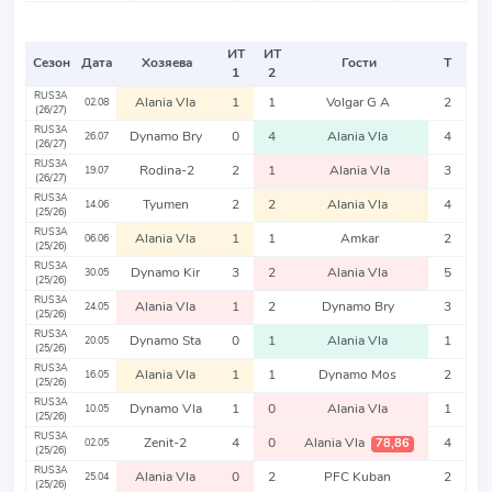
ИТ
ИТ
Сезон
Дата
Хозяева
Гости
Т
1
2
RUS3A
Alania Vla
1
1
Volgar G A
2
02.08
(26/27)
RUS3A
Dynamo Bry
0
4
Alania Vla
4
26.07
(26/27)
RUS3A
Rodina-2
2
1
Alania Vla
3
19.07
(26/27)
RUS3A
Tyumen
2
2
Alania Vla
4
14.06
(25/26)
RUS3A
Alania Vla
1
1
Amkar
2
06.06
(25/26)
RUS3A
Dynamo Kir
3
2
Alania Vla
5
30.05
(25/26)
RUS3A
Alania Vla
1
2
Dynamo Bry
3
24.05
(25/26)
RUS3A
Dynamo Sta
0
1
Alania Vla
1
20.05
(25/26)
RUS3A
Alania Vla
1
1
Dynamo Mos
2
16.05
(25/26)
RUS3A
Dynamo Vla
1
0
Alania Vla
1
10.05
(25/26)
RUS3A
Zenit-2
4
0
Alania Vla
4
78,86
02.05
(25/26)
RUS3A
Alania Vla
0
2
PFC Kuban
2
25.04
(25/26)