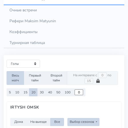
Очные встречи
Рефери Maksim Matyunin
Коэффициенты
Турнирная таблица
На интервале с
по
Весь
Первый
Второй
матч
тайм
тайм
5
10
15
20
30
40
50
100
IRTYSH OMSK
Дома
На выезде
Все
Выбор сезонов