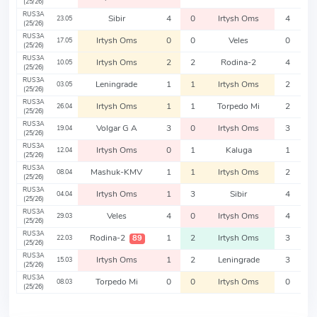
(25/26)
RUS3A
Sibir
4
0
Irtysh Oms
4
23.05
(25/26)
RUS3A
Irtysh Oms
0
0
Veles
0
17.05
(25/26)
RUS3A
Irtysh Oms
2
2
Rodina-2
4
10.05
(25/26)
RUS3A
Leningrade
1
1
Irtysh Oms
2
03.05
(25/26)
RUS3A
Irtysh Oms
1
1
Torpedo Mi
2
26.04
(25/26)
RUS3A
Volgar G A
3
0
Irtysh Oms
3
19.04
(25/26)
RUS3A
Irtysh Oms
0
1
Kaluga
1
12.04
(25/26)
RUS3A
Mashuk-KMV
1
1
Irtysh Oms
2
08.04
(25/26)
RUS3A
Irtysh Oms
1
3
Sibir
4
04.04
(25/26)
RUS3A
Veles
4
0
Irtysh Oms
4
29.03
(25/26)
RUS3A
Rodina-2
1
2
Irtysh Oms
3
89
22.03
(25/26)
RUS3A
Irtysh Oms
1
2
Leningrade
3
15.03
(25/26)
RUS3A
Torpedo Mi
0
0
Irtysh Oms
0
08.03
(25/26)