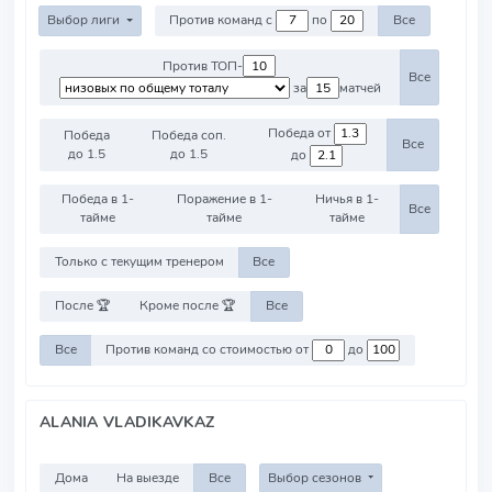
Выбор лиги
Против команд с
по
Все
Против ТОП-
Все
за
матчей
Победа от
Победа
Победа соп.
Все
до 1.5
до 1.5
до
Победа в 1-
Поражение в 1-
Ничья в 1-
Все
тайме
тайме
тайме
Только с текущим тренером
Все
После 🏆
Кроме после 🏆
Все
Все
Против команд со стоимостью от
до
ALANIA VLADIKAVKAZ
Дома
На выезде
Все
Выбор сезонов