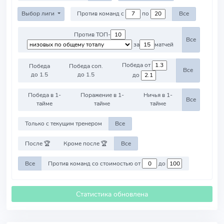
Выбор лиги
Против команд с
по
Все
Против ТОП-
Все
за
матчей
Победа от
Победа
Победа соп.
Все
до 1.5
до 1.5
до
Победа в 1-
Поражение в 1-
Ничья в 1-
Все
тайме
тайме
тайме
Только с текущим тренером
Все
После 🏆
Кроме после 🏆
Все
Все
Против команд со стоимостью от
до
Статистика обновлена