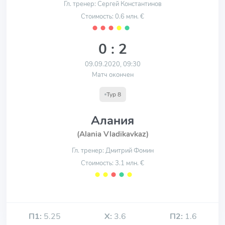
Гл. тренер: Сергей Константинов
Стоимость: 0.6 млн. €
⬤
⬤
⬤
⬤
⬤
0 : 2
09.09.2020, 09:30
Матч окончен
Тур 8
Алания
(Alania Vladikavkaz)
Гл. тренер: Дмитрий Фомин
Стоимость: 3.1 млн. €
⬤
⬤
⬤
⬤
⬤
П1:
5.25
Х:
3.6
П2:
1.6