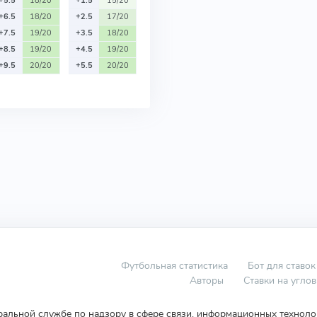
+5.5
18/20
+1.5
15/20
+6.5
18/20
+2.5
17/20
+7.5
19/20
+3.5
18/20
+8.5
19/20
+4.5
19/20
+9.5
20/20
+5.5
20/20
Футбольная статистика
Бот для ставок
Авторы
Ставки на угло
еральной службе по надзору в сфере связи, информационных технол