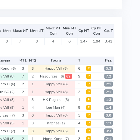
Макс ИТ
Мин ИТ
Ср ИТ
с
Мин
Макс ИТ
Мин ИТ
Ср ИТ
Ср. Т
Соп
Соп
Соп
0
7
0
4
0
1.47
1.94
3.41
зяева
ИТ
1
ИТ
2
Гости
Т
Рез.
 Kong
(6)
3
3
Happy Vall
(8)
6
Р
3:3
y Vall
(8)
7
2
Resources
(6)
9
69
Р
7:2
hern D
(6)
2
1
Happy Vall
(8)
3
Р
2:1
ern SC
(2)
2
1
Happy Vall
(8)
3
Р
2:1
y Vall
(8)
1
3
HK Pegasus
(3)
4
Р
1:3
y Vall
(8)
1
4
Lee Man
(4)
5
Р
1:4
urces
(7)
3
0
Happy Vall
(6)
3
Р
3:0
y Vall
(5)
1
3
Kitchee
(1)
4
Р
1:3
hern D
(7)
3
3
Happy Vall
(5)
6
Р
3:3
y Vall
(8)
2
1
Hong Kong
(7)
3
Р
2:1