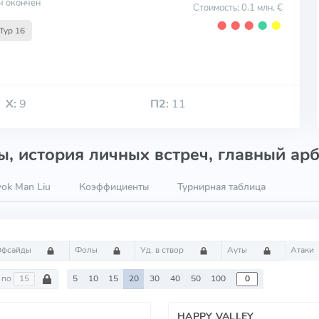
ч окончен
Стоимость: 0.1 млн. €
⬤
⬤
⬤
⬤
⬤
Тур 16
Х:
9
П2:
11
, история личных встреч, главный арб
ok Man Liu
Коэффициенты
Турнирная таблица
Офсайды
Фолы
Уд. в створ
Ауты
Атаки
по
5
10
15
20
30
40
50
100
HAPPY VALLEY