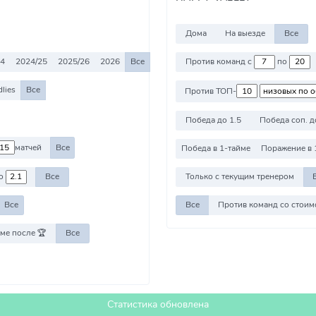
Дома
На выезде
Все
24
2024/25
2025/26
2026
Все
Против команд с
по
dlies
Все
Против ТОП-
Победа до 1.5
Победа соп. д
матчей
Все
Победа в 1-тайме
Поражение в 
о
Все
Только с текущим тренером
Все
Все
ме после 🏆
Все
Статистика обновлена