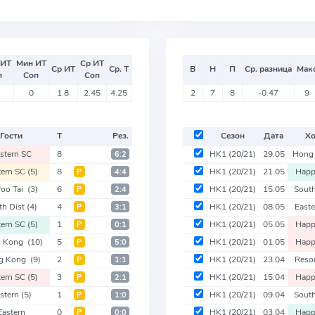
 ИТ
Мин ИТ
Ср ИТ
Ср ИТ
Ср. Т
В
Н
П
Ср. разница
Мак
п
Соп
Соп
0
1.8
2.45
4.25
2
7
8
-0.47
9
Гости
Т
Рез.
Сезон
Дата
Хо
stern SC
8
HK1
(20/21)
29.05
Hong
6:2
tern SC
(5)
8
HK1
(20/21)
21.05
Happ
Р
4:4
oo Tai
(3)
6
HK1
(20/21)
15.05
Sout
Р
2:4
th Dist
(4)
4
HK1
(20/21)
08.05
East
Р
3:1
tern SC
(5)
1
HK1
(20/21)
05.05
Happ
Р
0:1
g Kong
(10)
5
HK1
(20/21)
01.05
Happ
Р
5:0
g Kong
(9)
2
HK1
(20/21)
23.04
Reso
Р
1:1
tern SC
(5)
3
HK1
(20/21)
15.04
Happ
Р
2:1
stern
(5)
1
HK1
(20/21)
09.04
Sout
Р
1:0
Eastern
0
HK1
(20/21)
03.04
Happ
Р
0:0