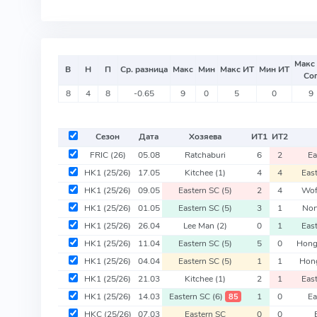
Макс
В
Н
П
Ср. разница
Макс
Мин
Макс ИТ
Мин ИТ
Со
8
4
8
-0.65
9
0
5
0
9
Сезон
Дата
Хозяева
ИТ
1
ИТ
2
FRIC
(26)
05.08
Ratchaburi
6
2
Ea
HK1
(25/26)
17.05
Kitchee
(1)
4
4
Eas
HK1
(25/26)
09.05
Eastern SC
(5)
2
4
Wof
HK1
(25/26)
01.05
Eastern SC
(5)
3
1
Nor
HK1
(25/26)
26.04
Lee Man
(2)
0
1
Eas
HK1
(25/26)
11.04
Eastern SC
(5)
5
0
Hon
HK1
(25/26)
04.04
Eastern SC
(5)
1
1
Hon
HK1
(25/26)
21.03
Kitchee
(1)
2
1
Eas
HK1
(25/26)
14.03
Eastern SC
(6)
1
0
Ea
85
HKC
(25/26)
07.03
Eastern SC
0
0