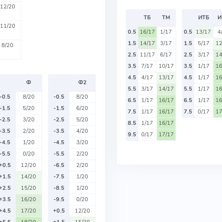
12/20
ТБ
ТМ
ИТБ
И
11/20
0.5
16/17
1/17
0.5
13/17
4
1.5
14/17
3/17
1.5
5/17
12
8/20
2.5
11/17
6/17
2.5
3/17
14
3.5
7/17
10/17
3.5
1/17
16
4.5
4/17
13/17
4.5
1/17
16
Ф
Ф2
5.5
3/17
14/17
5.5
1/17
16
-0.5
8/20
-0.5
8/20
6.5
1/17
16/17
6.5
1/17
16
-1.5
5/20
-1.5
6/20
7.5
1/17
16/17
7.5
0/17
17
-2.5
3/20
-2.5
5/20
8.5
1/17
16/17
-3.5
2/20
-3.5
4/20
9.5
0/17
17/17
-4.5
1/20
-4.5
3/20
-5.5
0/20
-5.5
2/20
+0.5
12/20
-6.5
2/20
+1.5
14/20
-7.5
1/20
+2.5
15/20
-8.5
1/20
+3.5
16/20
-9.5
0/20
+4.5
17/20
+0.5
12/20