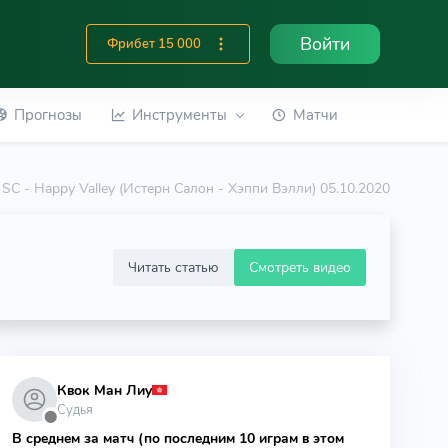
Войти
Фрибет 15 000
Прогнозы
Инструменты
Матчи
 SC - Happy Valley (Истерн Салон - Хэппи Вэлли) 05.10.2020
Читать статью
Смотреть видео
Квок Ман Лиу
Судья
⬤
В среднем за матч (по последним 10 играм в этом