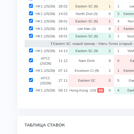
HK1
(25/26)
28.02
Eastern SC
(6)
1
1
Le
HK1
(25/26)
14.02
North Dist
(3)
0
3
Easte
HK1
(25/26)
28.01
Eastern SC
(6)
1
4
Nor
HK1
(25/26)
24.01
Lee Man
(2)
8
1
Easte
HK1
(25/26)
18.01
Eastern SC
(6)
3
1
Sou
❗️ Eastern SC: новый тренер - Manu Torres
(старый 
HK1
(25/26)
14.12
Eastern SC
(9)
2
1
Wof
AFCC
11.12
Nam Dinh
9
0
Ea
(25/26)
HK1
(25/26)
07.12
Kowloon Ci
(9)
2
1
Easte
AFCC
27.11
Eastern SC
0
5
Ga
(25/26)
HK1
(25/26)
09.11
Hong Kong
(10)
0
4
Eas
68
ТАБЛИЦА СТАВОК