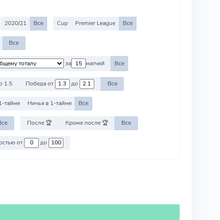
2020/21
Все
Cup
Premier League
Все
Все
за
матчей
Все
о 1.5
Победа от
до
Все
1-тайме
Ничья в 1-тайме
Все
Все
После 🏆
Кроме после 🏆
Все
Против команд со стоимостью от
до