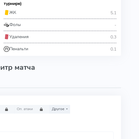
турнире)
5.1
ЖК
-
Фолы
0.3
Удаления
0.1
Пенальти
итр матча
Оп. атаки
Другое