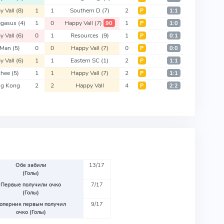
y Vall
(8)
1
1
Southern D
(7)
2
Р
1:1
egasus
(4)
1
0
Happy Vall
(7)
1
90
Р
1:0
y Vall
(6)
0
1
Resources
(9)
1
Р
0:1
 Man
(5)
0
0
Happy Vall
(7)
0
Р
0:0
y Vall
(6)
1
1
Eastern SC
(1)
2
Р
1:1
chee
(5)
1
1
Happy Vall
(7)
2
Р
1:1
g Kong
2
2
Happy Vall
4
Р
2:2
Обе забили
13/17
(Голы)
Первые получили очко
7/17
(Голы)
оперник первым получил
9/17
очко (Голы)