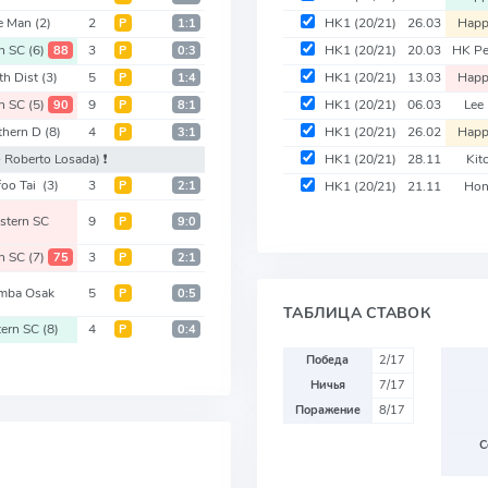
e Man
(2)
2
HK1
(20/21)
26.03
Happ
Р
1:1
rn SC
(6)
3
HK1
(20/21)
20.03
HK P
88
Р
0:3
th Dist
(3)
5
HK1
(20/21)
13.03
Happ
Р
1:4
rn SC
(5)
9
HK1
(20/21)
06.03
Lee
90
Р
8:1
thern D
(8)
4
HK1
(20/21)
26.02
Happ
Р
3:1
- Roberto Losada)
❗️
HK1
(20/21)
28.11
Kit
oo Tai
(3)
3
Р
2:1
HK1
(20/21)
21.11
Hon
stern SC
9
Р
9:0
rn SC
(7)
3
75
Р
2:1
mba Osak
5
Р
0:5
ТАБЛИЦА СТАВОК
tern SC
(8)
4
Р
0:4
Победа
2/17
Ничья
7/17
Поражение
8/17
С