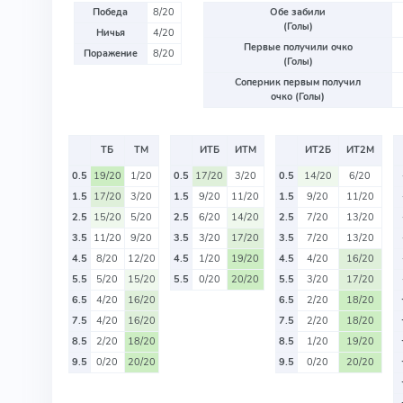
Победа
8/20
Обе забили
(Голы)
Ничья
4/20
Первые получили очко
Поражение
8/20
(Голы)
Соперник первым получил
очко (Голы)
ТБ
ТМ
ИТБ
ИТМ
ИТ2Б
ИТ2М
0.5
19/20
1/20
0.5
17/20
3/20
0.5
14/20
6/20
1.5
17/20
3/20
1.5
9/20
11/20
1.5
9/20
11/20
2.5
15/20
5/20
2.5
6/20
14/20
2.5
7/20
13/20
3.5
11/20
9/20
3.5
3/20
17/20
3.5
7/20
13/20
4.5
8/20
12/20
4.5
1/20
19/20
4.5
4/20
16/20
5.5
5/20
15/20
5.5
0/20
20/20
5.5
3/20
17/20
6.5
4/20
16/20
6.5
2/20
18/20
7.5
4/20
16/20
7.5
2/20
18/20
8.5
2/20
18/20
8.5
1/20
19/20
9.5
0/20
20/20
9.5
0/20
20/20