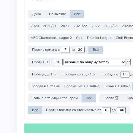
Дома
На выезде
Все
2020
2020/21
2021
2021/22
2022
2022/23
2023/
AFC Champions League 2
Cup
Premier League
Club Frien
Против команд с
по
Все
Против ТОП-
за
Победа до 1.5
Победа соп. до 1.5
Победа от
д
Победа в 1-тайме
Поражение в 1-тайме
Ничья в 1-тайме
Только с текущим тренером
Все
После 🏆
Кро
Все
Против команд со стоимостью от
до