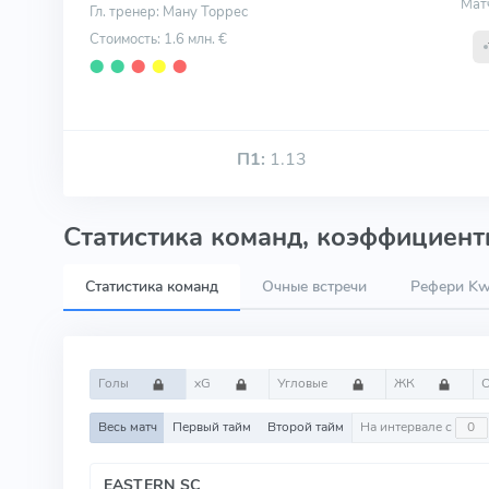
Мат
Гл. тренер: Ману Торрес
Стоимость: 1.6 млн. €
⬤
⬤
⬤
⬤
⬤
П1:
1.13
Статистика команд, коэффициенты
Статистика команд
Очные встречи
Рефери Kw
Голы
xG
Угловые
ЖК
Весь матч
Первый тайм
Второй тайм
На интервале с
EASTERN SC