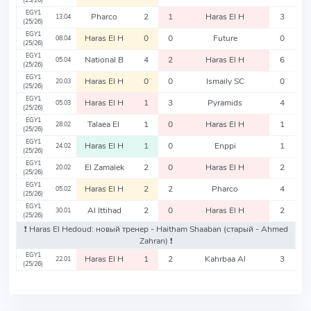
(25/26)
EGY1
Pharco
2
1
Haras El H
3
13.04
(25/26)
EGY1
Haras El H
0
0
Future
0
08.04
(25/26)
EGY1
National B
4
2
Haras El H
6
05.04
(25/26)
EGY1
Haras El H
0
0
Ismaily SC
0
20.03
(25/26)
EGY1
Haras El H
1
3
Pyramids
4
05.03
(25/26)
EGY1
Talaea El
1
0
Haras El H
1
28.02
(25/26)
EGY1
Haras El H
1
0
Enppi
1
24.02
(25/26)
EGY1
El Zamalek
2
0
Haras El H
2
20.02
(25/26)
EGY1
Haras El H
2
2
Pharco
4
05.02
(25/26)
EGY1
Al Ittihad
2
0
Haras El H
2
30.01
(25/26)
❗️ Haras El Hedoud: новый тренер - Haitham Shaaban
(старый - Ahmed
Zahran)
❗️
EGY1
Haras El H
1
2
Kahrbaa Al
3
22.01
(25/26)