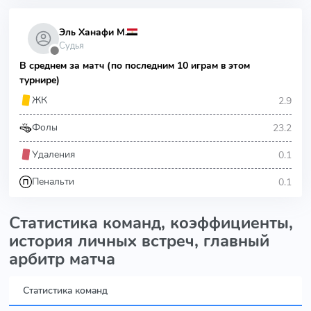
Эль Ханафи М.
Судья
⬤
В среднем за матч (по последним 10 играм в этом
турнире)
2.9
ЖК
23.2
Фолы
0.1
Удаления
0.1
Пенальти
Статистика команд, коэффициенты,
история личных встреч, главный
арбитр матча
Статистика команд