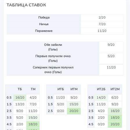
ТАБЛИЦА СТАВОК
Победа
2/20
Ничья
7/20
Поражение
11/20
Обе забили
9/20
(Голы)
Первые получили очко
5/20
(Голы)
Соперник первым получил
11/20
очко (Голы)
ТБ
ТМ
ИТБ
ИТМ
ИТ2Б
ИТ2М
0.5
16/20
4/20
0.5
11/20
9/20
0.5
14/20
6/20
1.5
13/20
7/20
1.5
5/20
15/20
1.5
11/20
9/20
2.5
9/20
11/20
2.5
0/20
20/20
2.5
4/20
16/20
3.5
5/20
15/20
3.5
2/20
18/20
4.5
2/20
18/20
4.5
0/20
20/20