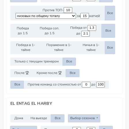
Против ТОП-
Все
за
матчей
Победа от
Победа
Победа соп.
Все
до 1.5
до 1.5
до
Победа в 1-
Поражение в 1-
Ничья в 1-
Все
тайме
тайме
тайме
Только с текущим тренером
Все
После 🏆
Кроме после 🏆
Все
Все
Против команд со стоимостью от
до
EL ENTAG EL HARBY
Дома
На выезде
Все
Выбор сезонов