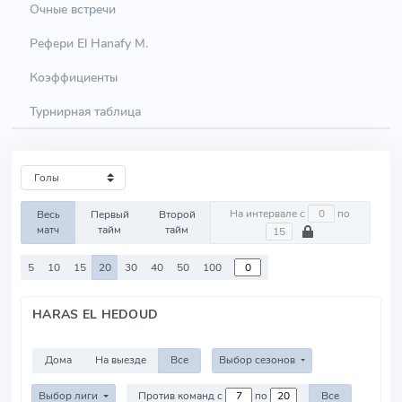
Очные встречи
Рефери El Hanafy M.
Коэффициенты
Турнирная таблица
На интервале с
по
Весь
Первый
Второй
матч
тайм
тайм
5
10
15
20
30
40
50
100
HARAS EL HEDOUD
Дома
На выезде
Все
Выбор сезонов
Выбор лиги
Против команд с
по
Все