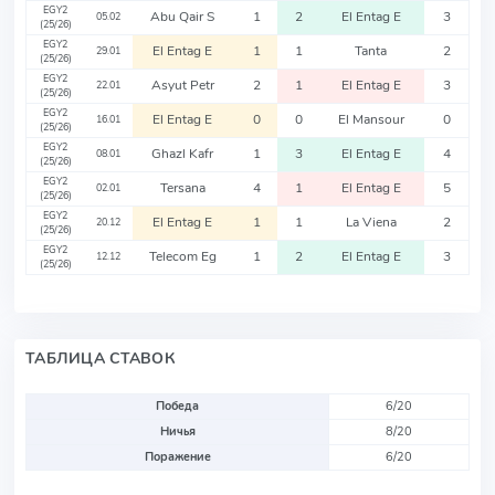
EGY2
Abu Qair S
1
2
El Entag E
3
05.02
(25/26)
EGY2
El Entag E
1
1
Tanta
2
29.01
(25/26)
EGY2
Asyut Petr
2
1
El Entag E
3
22.01
(25/26)
EGY2
El Entag E
0
0
El Mansour
0
16.01
(25/26)
EGY2
Ghazl Kafr
1
3
El Entag E
4
08.01
(25/26)
EGY2
Tersana
4
1
El Entag E
5
02.01
(25/26)
EGY2
El Entag E
1
1
La Viena
2
20.12
(25/26)
EGY2
Telecom Eg
1
2
El Entag E
3
12.12
(25/26)
ТАБЛИЦА СТАВОК
Победа
6/20
Ничья
8/20
Поражение
6/20