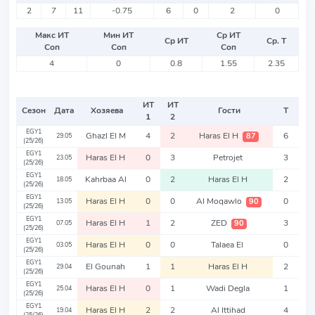
2
7
11
-0.75
6
0
2
0
Макс ИТ
Мин ИТ
Ср ИТ
Ср ИТ
Ср. Т
Соп
Соп
Соп
4
0
0.8
1.55
2.35
ИТ
ИТ
Сезон
Дата
Хозяева
Гости
Т
1
2
EGY1
Ghazl El M
4
2
Haras El H
6
87
29.05
(25/26)
EGY1
Haras El H
0
3
Petrojet
3
23.05
(25/26)
EGY1
Kahrbaa Al
0
2
Haras El H
2
18.05
(25/26)
EGY1
Haras El H
0
0
Al Moqawlo
0
90
13.05
(25/26)
EGY1
Haras El H
1
2
ZED
3
90
07.05
(25/26)
EGY1
Haras El H
0
0
Talaea El
0
03.05
(25/26)
EGY1
El Gounah
1
1
Haras El H
2
29.04
(25/26)
EGY1
Haras El H
0
1
Wadi Degla
1
25.04
(25/26)
EGY1
Haras El H
2
2
Al Ittihad
4
19.04