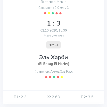
Гл. тренер: Мекки
Стоимость: 2.0 млн. €
⬤
⬤
⬤
⬤
⬤
1 : 3
02.10.2020, 15:30
Матч окончен
Тур 31
Эль Харби
(El Entag El Harby)
Гл. тренер: Ахмед Эль Касс
⬤
⬤
⬤
⬤
⬤
П1:
2.3
Х:
2.63
П2:
3.5