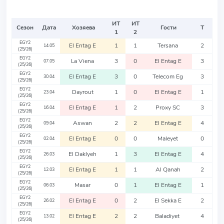
ИТ
ИТ
Сезон
Дата
Хозяева
Гости
Т
1
2
EGY2
El Entag E
1
1
Tersana
2
14.05
(25/26)
EGY2
La Viena
3
0
El Entag E
3
07.05
(25/26)
EGY2
El Entag E
3
0
Telecom Eg
3
30.04
(25/26)
EGY2
Dayrout
1
0
El Entag E
1
23.04
(25/26)
EGY2
El Entag E
1
2
Proxy SC
3
16.04
(25/26)
EGY2
Aswan
2
2
El Entag E
4
09.04
(25/26)
EGY2
El Entag E
0
0
Maleyet
0
02.04
(25/26)
EGY2
El Daklyeh
1
3
El Entag E
4
26.03
(25/26)
EGY2
El Entag E
1
1
Al Qanah
2
12.03
(25/26)
EGY2
Masar
0
1
El Entag E
1
06.03
(25/26)
EGY2
El Entag E
0
2
El Sekka E
2
26.02
(25/26)
EGY2
El Entag E
2
2
Baladiyet
4
13.02
(25/26)