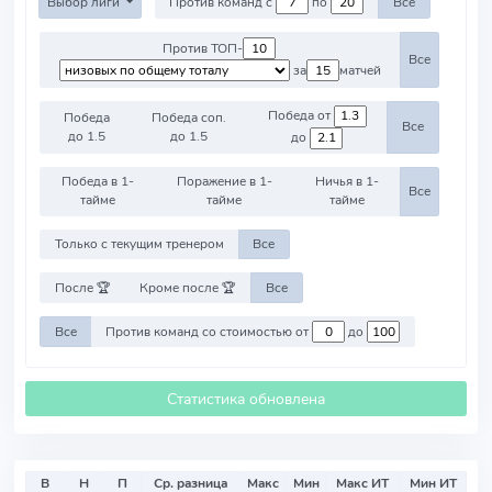
Выбор лиги
Против команд с
по
Все
Против ТОП-
Все
за
матчей
Победа от
Победа
Победа соп.
Все
до 1.5
до 1.5
до
Победа в 1-
Поражение в 1-
Ничья в 1-
Все
тайме
тайме
тайме
Только с текущим тренером
Все
После 🏆
Кроме после 🏆
Все
Все
Против команд со стоимостью от
до
Статистика обновлена
В
Н
П
Ср. разница
Макс
Мин
Макс ИТ
Мин ИТ