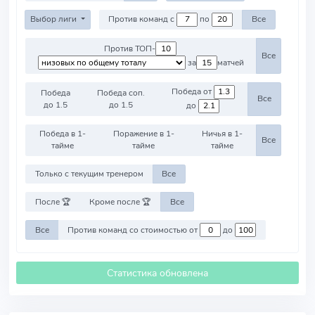
Выбор лиги
Против команд с
по
Все
Против ТОП-
Все
за
матчей
Победа от
Победа
Победа соп.
Все
до 1.5
до 1.5
до
Победа в 1-
Поражение в 1-
Ничья в 1-
Все
тайме
тайме
тайме
Только с текущим тренером
Все
После 🏆
Кроме после 🏆
Все
Все
Против команд со стоимостью от
до
Статистика обновлена