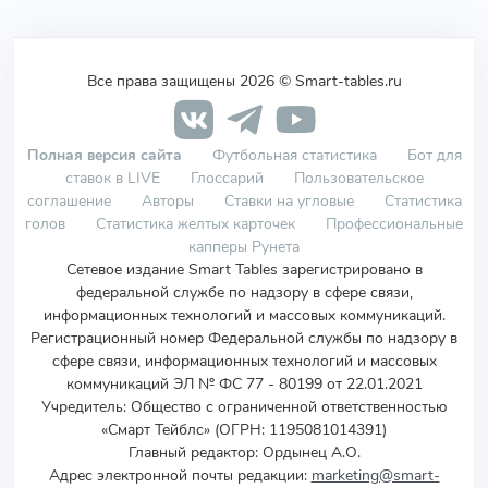
Все права защищены 2026 © Smart-tables.ru
Полная версия сайта
Футбольная статистика
Бот для
ставок в LIVE
Глоссарий
Пользовательское
соглашение
Авторы
Ставки на угловые
Статистика
голов
Статистика желтых карточек
Профессиональные
капперы Рунета
Сетевое издание Smart Tables зарегистрировано в
федеральной службе по надзору в сфере связи,
информационных технологий и массовых коммуникаций.
Регистрационный номер Федеральной службы по надзору в
сфере связи, информационных технологий и массовых
коммуникаций ЭЛ № ФС 77 - 80199 от 22.01.2021
Учредитель
:
Общество с ограниченной ответственностью
«Смарт Тейблс» (ОГРН: 1195081014391)
Главный редактор: Ордынец А.О.
Адрес электронной почты редакции:
marketing@smart-