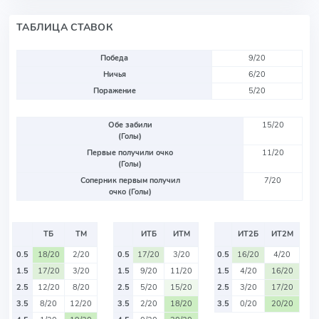
ТАБЛИЦА СТАВОК
Победа
9/20
Ничья
6/20
Поражение
5/20
Обе забили
15/20
(Голы)
Первые получили очко
11/20
(Голы)
Соперник первым получил
7/20
очко (Голы)
ТБ
ТМ
ИТБ
ИТМ
ИТ2Б
ИТ2М
0.5
18/20
2/20
0.5
17/20
3/20
0.5
16/20
4/20
1.5
17/20
3/20
1.5
9/20
11/20
1.5
4/20
16/20
2.5
12/20
8/20
2.5
5/20
15/20
2.5
3/20
17/20
3.5
8/20
12/20
3.5
2/20
18/20
3.5
0/20
20/20