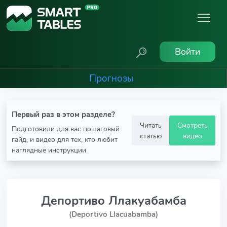
Войти
Прогнозы
Первый раз в этом разделе?
Читать
Смотреть
Подготовили для вас пошаговый
статью
видео
гайд, и видео для тех, кто любит
наглядные инструкции
Депортиво Ллакуабамба
(Deportivo Llacuabamba)