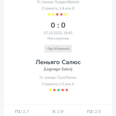
Гл. тренер: Луиджи Фреско
Стоимость: 1.4 млн. €
⬤
⬤
⬤
⬤
⬤
0 : 0
07.10.2020, 18:45
Матч окончен
Тур 3
Группа Б
Леньяго Салюс
(Legnago Salus)
Гл. тренер: Лука Ригони
Стоимость: 1.0 млн. €
⬤
⬤
⬤
⬤
⬤
П1:
2.7
Х:
2.9
П2:
2.5