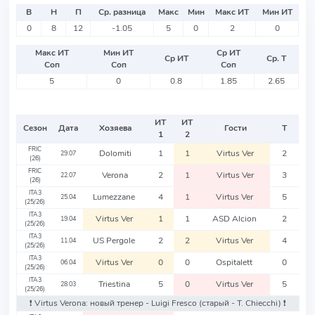
В
Н
П
Ср. разница
Макс
Мин
Макс ИТ
Мин ИТ
0
8
12
-1.05
5
0
2
0
Макс ИТ
Мин ИТ
Ср ИТ
Ср ИТ
Ср. Т
Соп
Соп
Соп
5
0
0.8
1.85
2.65
ИТ
ИТ
Сезон
Дата
Хозяева
Гости
Т
1
2
FRIC
Dolomiti
1
1
Virtus Ver
2
29.07
(26)
FRIC
Verona
2
1
Virtus Ver
3
22.07
(26)
ITA3
Lumezzane
4
1
Virtus Ver
5
25.04
(25/26)
ITA3
Virtus Ver
1
1
ASD Alcion
2
19.04
(25/26)
ITA3
US Pergole
2
2
Virtus Ver
4
11.04
(25/26)
ITA3
Virtus Ver
0
0
Ospitalett
0
06.04
(25/26)
ITA3
Triestina
5
0
Virtus Ver
5
28.03
(25/26)
❗️ Virtus Verona: новый тренер - Luigi Fresco
(старый - T. Chiecchi)
❗️