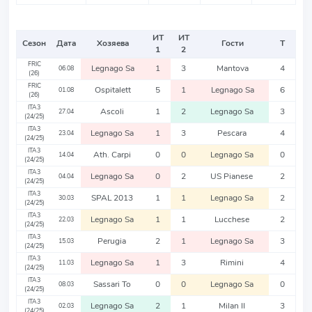
ИТ
ИТ
Сезон
Дата
Хозяева
Гости
Т
1
2
FRIC
Legnago Sa
1
3
Mantova
4
06.08
(26)
FRIC
Ospitalett
5
1
Legnago Sa
6
01.08
(26)
ITA3
Ascoli
1
2
Legnago Sa
3
27.04
(24/25)
ITA3
Legnago Sa
1
3
Pescara
4
23.04
(24/25)
ITA3
Ath. Carpi
0
0
Legnago Sa
0
14.04
(24/25)
ITA3
Legnago Sa
0
2
US Pianese
2
04.04
(24/25)
ITA3
SPAL 2013
1
1
Legnago Sa
2
30.03
(24/25)
ITA3
Legnago Sa
1
1
Lucchese
2
22.03
(24/25)
ITA3
Perugia
2
1
Legnago Sa
3
15.03
(24/25)
ITA3
Legnago Sa
1
3
Rimini
4
11.03
(24/25)
ITA3
Sassari To
0
0
Legnago Sa
0
08.03
(24/25)
ITA3
Legnago Sa
2
1
Milan II
3
02.03
(24/25)