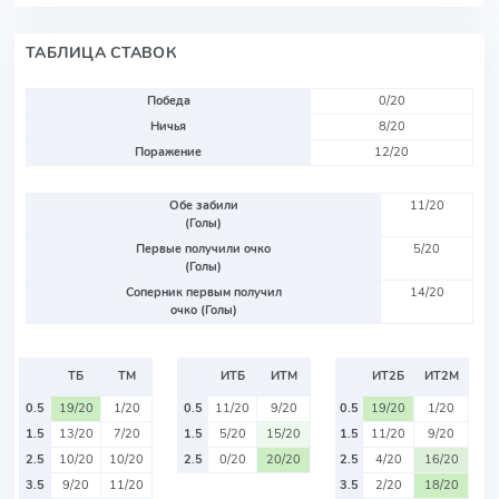
ТАБЛИЦА СТАВОК
Победа
0/20
Ничья
8/20
Поражение
12/20
Обе забили
11/20
(Голы)
Первые получили очко
5/20
(Голы)
Соперник первым получил
14/20
очко (Голы)
ТБ
ТМ
ИТБ
ИТМ
ИТ2Б
ИТ2М
0.5
19/20
1/20
0.5
11/20
9/20
0.5
19/20
1/20
1.5
13/20
7/20
1.5
5/20
15/20
1.5
11/20
9/20
2.5
10/20
10/20
2.5
0/20
20/20
2.5
4/20
16/20
3.5
9/20
11/20
3.5
2/20
18/20