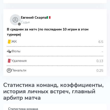
Евгений Скарпа
Судья
⬤
В среднем за матч (по последним 10 играм в этом
турнире)
6.5
ЖК
-
Фолы
0.13
Удаления
0.25
Пенальти
Статистика команд, коэффициенты,
история личных встреч, главный
арбитр матча
Статистика команд