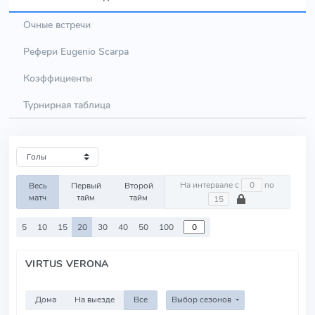
Очные встречи
Рефери Eugenio Scarpa
Коэффициенты
Турнирная таблица
На интервале с
по
Весь
Первый
Второй
матч
тайм
тайм
5
10
15
20
30
40
50
100
VIRTUS VERONA
Дома
На выезде
Все
Выбор сезонов