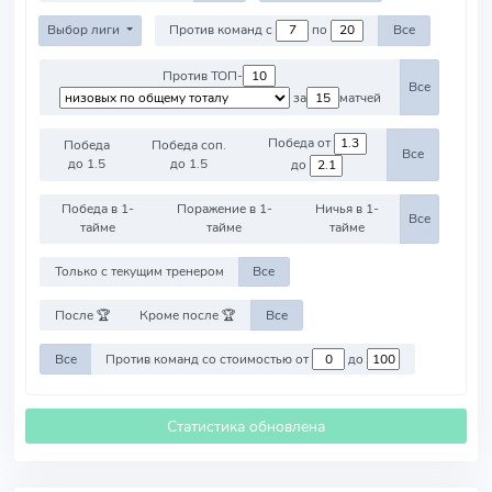
Выбор лиги
Против команд с
по
Все
Против ТОП-
Все
за
матчей
Победа от
Победа
Победа соп.
Все
до 1.5
до 1.5
до
Победа в 1-
Поражение в 1-
Ничья в 1-
Все
тайме
тайме
тайме
Только с текущим тренером
Все
После 🏆
Кроме после 🏆
Все
Все
Против команд со стоимостью от
до
Статистика обновлена