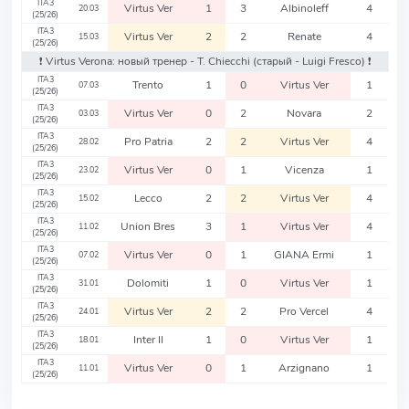
ITA3
Virtus Ver
1
3
Albinoleff
4
20.03
(25/26)
ITA3
Virtus Ver
2
2
Renate
4
15.03
(25/26)
❗️ Virtus Verona: новый тренер - T. Chiecchi
(старый - Luigi Fresco)
❗️
ITA3
Trento
1
0
Virtus Ver
1
07.03
(25/26)
ITA3
Virtus Ver
0
2
Novara
2
03.03
(25/26)
ITA3
Pro Patria
2
2
Virtus Ver
4
28.02
(25/26)
ITA3
Virtus Ver
0
1
Vicenza
1
23.02
(25/26)
ITA3
Lecco
2
2
Virtus Ver
4
15.02
(25/26)
ITA3
Union Bres
3
1
Virtus Ver
4
11.02
(25/26)
ITA3
Virtus Ver
0
1
GIANA Ermi
1
07.02
(25/26)
ITA3
Dolomiti
1
0
Virtus Ver
1
31.01
(25/26)
ITA3
Virtus Ver
2
2
Pro Vercel
4
24.01
(25/26)
ITA3
Inter II
1
0
Virtus Ver
1
18.01
(25/26)
ITA3
Virtus Ver
0
1
Arzignano
1
11.01
(25/26)