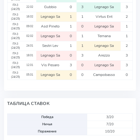
ITA3
Gubbio
0
3
Legnago Sa
3
22.02
(24/25)
ITA3
Legnago Sa
1
1
Virtus Ent
2
16.02
(24/25)
ITA3
Asd Pineto
1
0
Legnago Sa
1
09.02
(24/25)
ITA3
Legnago Sa
0
1
Ternana
1
02.02
(24/25)
ITA3
Sestri Lev
1
1
Legnago Sa
2
24.01
(24/25)
ITA3
Legnago Sa
0
3
Arezzo
3
18.01
(24/25)
ITA3
Vis Pesaro
3
0
Legnago Sa
3
12.01
(24/25)
ITA3
Legnago Sa
0
0
Campobasso
0
05.01
(24/25)
ТАБЛИЦА СТАВОК
Победа
3/20
Ничья
7/20
Поражение
10/20