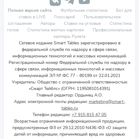
Полная версия сайта
Футбольная статистика
Бот для
ставок в LIVE
Глоссарий
Пользовательское
соглашение
Авторы
Ставки на угловые
Статистика
голов
Статистика желтых карточек
Профессиональные
капперы Рунета
Сетевое издание Smart Tables зарегистрировано в
федеральной службе по надзору в сфере связи,
информационных технологий и массовых коммуникаций.
Регистрационный номер Федеральной службы по надзору в
сфере связи, информационных технологий и массовых
коммуникаций ЭЛ № ФС 77 - 80199 от 22.01.2021
Учредитель
:
Общество с ограниченной ответственностью
«Смарт Тейблс» (ОГРН: 1195081014391)
Главный редактор: Ордынец А.О.
Адрес электронной почты редакции:
marketing@smart-
tables.ru
Телефон редакции:
+7 915 815 47 05
Возрастные ограничения информационной продукции,
предусмотренные ФЗ от 29.12.2010 N436-ФЗ «О защите
детей от информации, причиняющей вред их здоровью