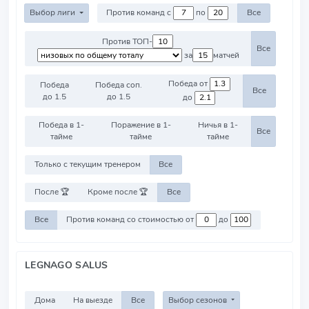
Выбор лиги
Против команд с
по
Все
Против ТОП-
Все
за
матчей
Победа от
Победа
Победа соп.
Все
до 1.5
до 1.5
до
Победа в 1-
Поражение в 1-
Ничья в 1-
Все
тайме
тайме
тайме
Только с текущим тренером
Все
После 🏆
Кроме после 🏆
Все
Все
Против команд со стоимостью от
до
LEGNAGO SALUS
Дома
На выезде
Все
Выбор сезонов