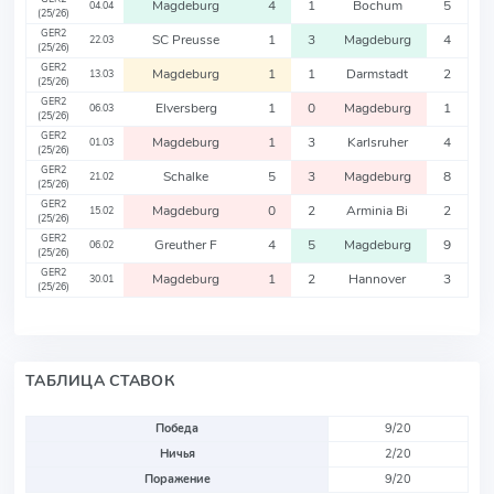
Magdeburg
4
1
Bochum
5
04.04
(25/26)
GER2
SC Preusse
1
3
Magdeburg
4
22.03
(25/26)
GER2
Magdeburg
1
1
Darmstadt
2
13.03
(25/26)
GER2
Elversberg
1
0
Magdeburg
1
06.03
(25/26)
GER2
Magdeburg
1
3
Karlsruher
4
01.03
(25/26)
GER2
Schalke
5
3
Magdeburg
8
21.02
(25/26)
GER2
Magdeburg
0
2
Arminia Bi
2
15.02
(25/26)
GER2
Greuther F
4
5
Magdeburg
9
06.02
(25/26)
GER2
Magdeburg
1
2
Hannover
3
30.01
(25/26)
ТАБЛИЦА СТАВОК
Победа
9/20
Ничья
2/20
Поражение
9/20