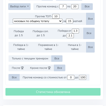
Выбор лиги
Против команд с
по
Все
Против ТОП-
Все
за
матчей
Победа от
Победа
Победа соп.
Все
до 1.5
до 1.5
до
Победа в 1-
Поражение в 1-
Ничья в 1-
Все
тайме
тайме
тайме
Только с текущим тренером
Все
После 🏆
Кроме после 🏆
Все
Все
Против команд со стоимостью от
до
Статистика обновлена