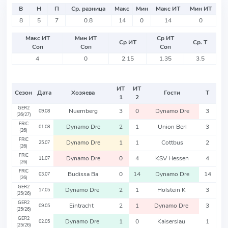
В
Н
П
Ср. разница
Макс
Мин
Макс ИТ
Мин ИТ
8
5
7
0.8
14
0
14
0
Макс ИТ
Мин ИТ
Ср ИТ
Ср ИТ
Ср. Т
Соп
Соп
Соп
4
0
2.15
1.35
3.5
ИТ
ИТ
Сезон
Дата
Хозяева
Гости
Т
1
2
GER2
Nuernberg
3
0
Dynamo Dre
3
09.08
(26/27)
FRIC
Dynamo Dre
2
1
Union Berl
3
01.08
(26)
FRIC
Dynamo Dre
1
1
Cottbus
2
25.07
(26)
FRIC
Dynamo Dre
0
4
KSV Hessen
4
11.07
(26)
FRIC
Budissa Ba
0
14
Dynamo Dre
14
03.07
(26)
GER2
Dynamo Dre
2
1
Holstein K
3
17.05
(25/26)
GER2
Eintracht
2
1
Dynamo Dre
3
09.05
(25/26)
GER2
Dynamo Dre
1
0
Kaiserslau
1
02.05
(25/26)