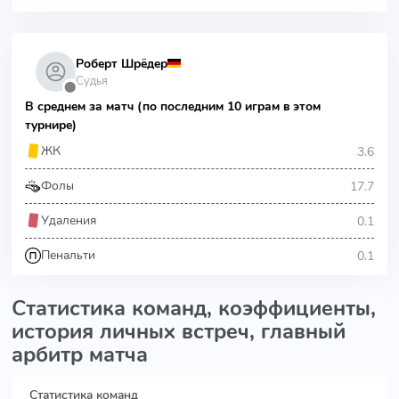
Роберт Шрёдер
Судья
⬤
В среднем за матч (по последним 10 играм в этом
турнире)
3.6
ЖК
17.7
Фолы
0.1
Удаления
0.1
Пенальти
Статистика команд, коэффициенты,
история личных встреч, главный
арбитр матча
Статистика команд