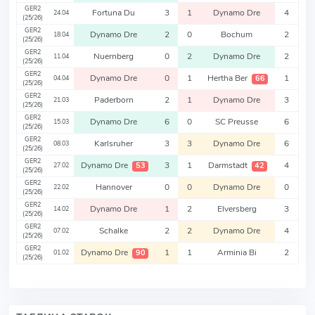
GER2
Fortuna Du
3
1
Dynamo Dre
4
24.04
(25/26)
GER2
Dynamo Dre
2
0
Bochum
2
18.04
(25/26)
GER2
Nuernberg
0
2
Dynamo Dre
2
11.04
(25/26)
GER2
Dynamo Dre
0
1
Hertha Ber
1
66
04.04
(25/26)
GER2
Paderborn
2
1
Dynamo Dre
3
21.03
(25/26)
GER2
Dynamo Dre
6
0
SC Preusse
6
15.03
(25/26)
GER2
Karlsruher
3
3
Dynamo Dre
6
08.03
(25/26)
GER2
Dynamo Dre
3
1
Darmstadt
4
53
42
27.02
(25/26)
GER2
Hannover
0
0
Dynamo Dre
0
22.02
(25/26)
GER2
Dynamo Dre
1
2
Elversberg
3
14.02
(25/26)
GER2
Schalke
2
2
Dynamo Dre
4
07.02
(25/26)
GER2
Dynamo Dre
1
1
Arminia Bi
2
90
01.02
(25/26)