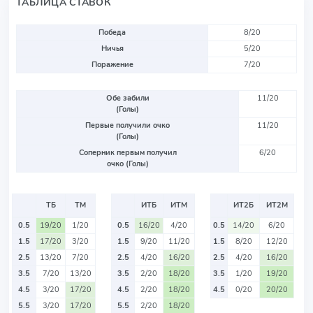
ТАБЛИЦА СТАВОК
Победа
8/20
Ничья
5/20
Поражение
7/20
Обе забили
11/20
(Голы)
Первые получили очко
11/20
(Голы)
Соперник первым получил
6/20
очко (Голы)
ТБ
ТМ
ИТБ
ИТМ
ИТ2Б
ИТ2М
0.5
19/20
1/20
0.5
16/20
4/20
0.5
14/20
6/20
1.5
17/20
3/20
1.5
9/20
11/20
1.5
8/20
12/20
2.5
13/20
7/20
2.5
4/20
16/20
2.5
4/20
16/20
3.5
7/20
13/20
3.5
2/20
18/20
3.5
1/20
19/20
4.5
3/20
17/20
4.5
2/20
18/20
4.5
0/20
20/20
5.5
3/20
17/20
5.5
2/20
18/20