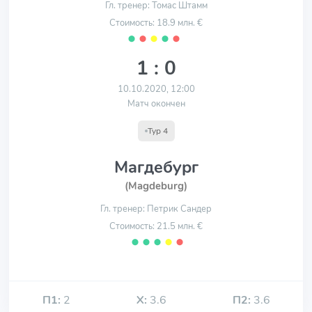
Гл. тренер: Томас Штамм
Стоимость: 18.9 млн. €
⬤
⬤
⬤
⬤
⬤
1 : 0
10.10.2020, 12:00
Матч окончен
Тур 4
Магдебург
(Magdeburg)
Гл. тренер: Петрик Сандер
Стоимость: 21.5 млн. €
⬤
⬤
⬤
⬤
⬤
П1:
2
Х:
3.6
П2:
3.6