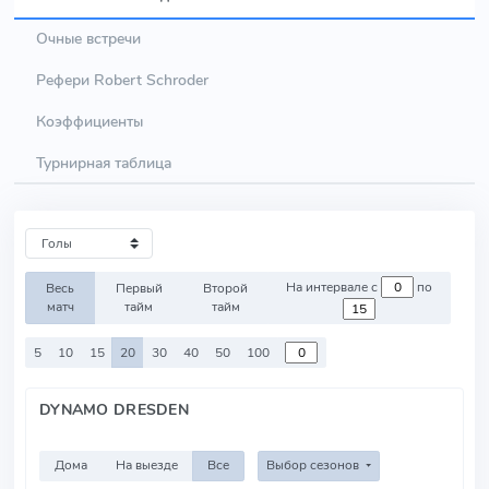
Очные встречи
Рефери Robert Schroder
Коэффициенты
Турнирная таблица
На интервале с
по
Весь
Первый
Второй
матч
тайм
тайм
5
10
15
20
30
40
50
100
DYNAMO DRESDEN
Дома
На выезде
Все
Выбор сезонов