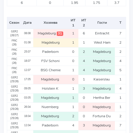
6
0
1.95
1.75
3.7
ИТ
ИТ
Сезон
Дата
Хозяева
Гости
Т
1
2
GER2
Magdeburg
1
6
Eintracht
7
31
08.08
(26/27)
FRIC
Magdeburg
1
1
West Ham
2
01.08
(26)
FRIC
Paderborn
0
2
Magdeburg
2
25.07
(26)
FRIC
FSV Schoni
0
4
Magdeburg
4
18.07
(26)
FRIC
BSG Chemie
1
4
Magdeburg
5
12.07
(26)
GER2
Magdeburg
0
1
Kaiserslau
1
17.05
(25/26)
GER2
Holstein K
1
3
Magdeburg
4
09.05
(25/26)
GER2
Magdeburg
1
0
Hertha Ber
1
03.05
(25/26)
GER2
Nuernberg
1
0
Magdeburg
1
26.04
(25/26)
GER2
Magdeburg
2
0
Fortuna Du
2
18.04
(25/26)
GER2
Paderborn
4
3
Magdeburg
7
12.04
(25/26)
GER2