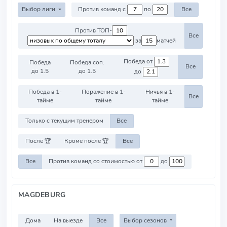
Выбор лиги
Против команд с
по
Все
Против ТОП-
Все
за
матчей
Победа от
Победа
Победа соп.
Все
до 1.5
до 1.5
до
Победа в 1-
Поражение в 1-
Ничья в 1-
Все
тайме
тайме
тайме
Только с текущим тренером
Все
После 🏆
Кроме после 🏆
Все
Все
Против команд со стоимостью от
до
MAGDEBURG
Дома
На выезде
Все
Выбор сезонов