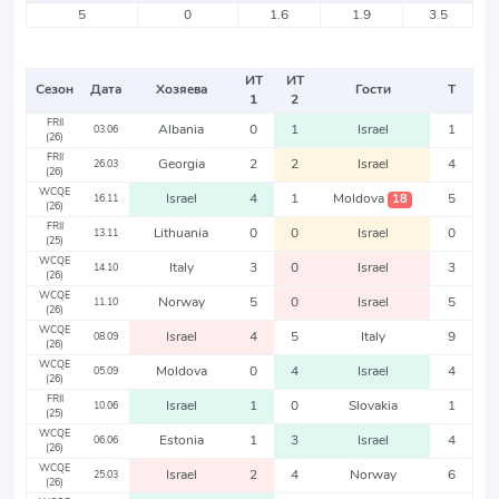
5
0
1.6
1.9
3.5
ИТ
ИТ
Сезон
Дата
Хозяева
Гости
Т
1
2
FRII
Albania
0
1
Israel
1
03.06
(26)
FRII
Georgia
2
2
Israel
4
26.03
(26)
WCQE
Israel
4
1
Moldova
5
18
16.11
(26)
FRII
Lithuania
0
0
Israel
0
13.11
(25)
WCQE
Italy
3
0
Israel
3
14.10
(26)
WCQE
Norway
5
0
Israel
5
11.10
(26)
WCQE
Israel
4
5
Italy
9
08.09
(26)
WCQE
Moldova
0
4
Israel
4
05.09
(26)
FRII
Israel
1
0
Slovakia
1
10.06
(25)
WCQE
Estonia
1
3
Israel
4
06.06
(26)
WCQE
Israel
2
4
Norway
6
25.03
(26)