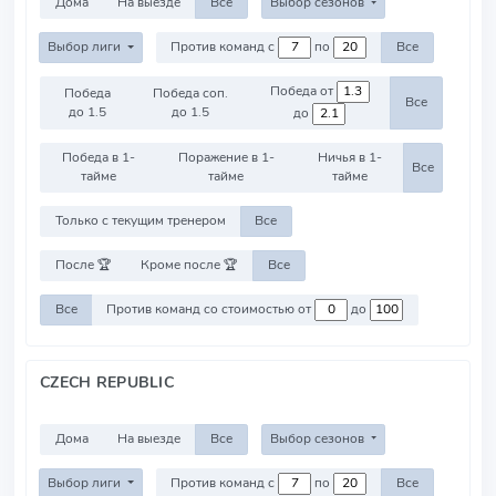
Дома
На выезде
Все
Выбор сезонов
Выбор лиги
Против команд с
по
Все
Победа от
Победа
Победа соп.
Все
до 1.5
до 1.5
до
Победа в 1-
Поражение в 1-
Ничья в 1-
Все
тайме
тайме
тайме
Только с текущим тренером
Все
После 🏆
Кроме после 🏆
Все
Все
Против команд со стоимостью от
до
CZECH REPUBLIC
Дома
На выезде
Все
Выбор сезонов
Выбор лиги
Против команд с
по
Все