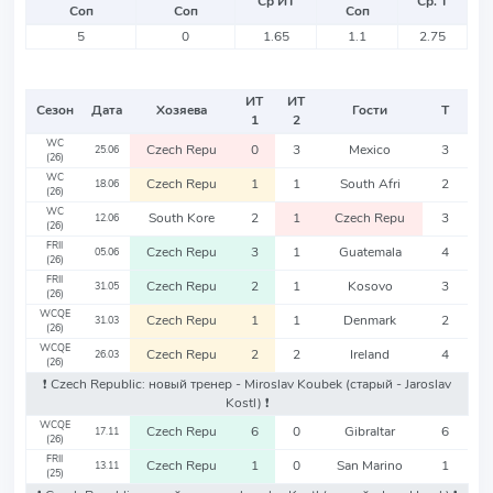
Ср ИТ
Ср. Т
Соп
Соп
Соп
5
0
1.65
1.1
2.75
ИТ
ИТ
Сезон
Дата
Хозяева
Гости
Т
1
2
WC
Czech Repu
0
3
Mexico
3
25.06
(26)
WC
Czech Repu
1
1
South Afri
2
18.06
(26)
WC
South Kore
2
1
Czech Repu
3
12.06
(26)
FRII
Czech Repu
3
1
Guatemala
4
05.06
(26)
FRII
Czech Repu
2
1
Kosovo
3
31.05
(26)
WCQE
Czech Repu
1
1
Denmark
2
31.03
(26)
WCQE
Czech Repu
2
2
Ireland
4
26.03
(26)
❗️ Czech Republic: новый тренер - Miroslav Koubek
(старый - Jaroslav
Kostl)
❗️
WCQE
Czech Repu
6
0
Gibraltar
6
17.11
(26)
FRII
Czech Repu
1
0
San Marino
1
13.11
(25)