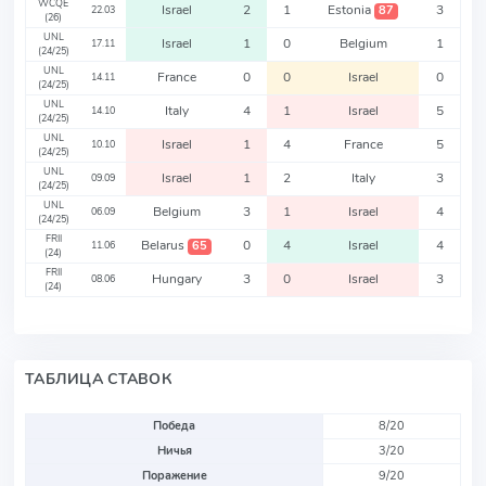
WCQE
Israel
2
1
Estonia
3
87
22.03
(26)
UNL
Israel
1
0
Belgium
1
17.11
(24/25)
UNL
France
0
0
Israel
0
14.11
(24/25)
UNL
Italy
4
1
Israel
5
14.10
(24/25)
UNL
Israel
1
4
France
5
10.10
(24/25)
UNL
Israel
1
2
Italy
3
09.09
(24/25)
UNL
Belgium
3
1
Israel
4
06.09
(24/25)
FRII
Belarus
0
4
Israel
4
65
11.06
(24)
FRII
Hungary
3
0
Israel
3
08.06
(24)
ТАБЛИЦА СТАВОК
Победа
8/20
Ничья
3/20
Поражение
9/20