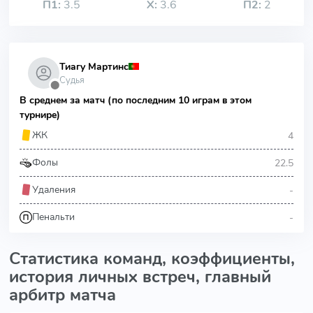
П1:
3.5
Х:
3.6
П2:
2
Тиагу Мартинс
Судья
⬤
В среднем за матч (по последним 10 играм в этом
турнире)
4
ЖК
22.5
Фолы
-
Удаления
-
Пенальти
Статистика команд, коэффициенты,
история личных встреч, главный
арбитр матча