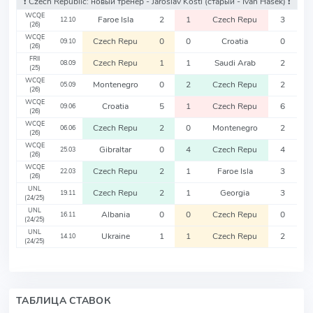
❗️ Czech Republic: новый тренер - Jaroslav Kostl
(старый - Ivan Hasek)
❗️
WCQE
Faroe Isla
2
1
Czech Repu
3
12.10
(26)
WCQE
Czech Repu
0
0
Croatia
0
09.10
(26)
FRII
Czech Repu
1
1
Saudi Arab
2
08.09
(25)
WCQE
Montenegro
0
2
Czech Repu
2
05.09
(26)
WCQE
Croatia
5
1
Czech Repu
6
09.06
(26)
WCQE
Czech Repu
2
0
Montenegro
2
06.06
(26)
WCQE
Gibraltar
0
4
Czech Repu
4
25.03
(26)
WCQE
Czech Repu
2
1
Faroe Isla
3
22.03
(26)
UNL
Czech Repu
2
1
Georgia
3
19.11
(24/25)
UNL
Albania
0
0
Czech Repu
0
16.11
(24/25)
UNL
Ukraine
1
1
Czech Repu
2
14.10
(24/25)
ТАБЛИЦА СТАВОК