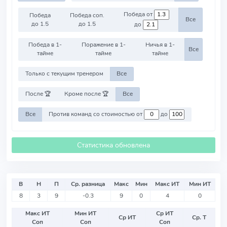
Победа от
Победа
Победа соп.
Все
до 1.5
до 1.5
до
Победа в 1-
Поражение в 1-
Ничья в 1-
Все
тайме
тайме
тайме
Только с текущим тренером
Все
После 🏆
Кроме после 🏆
Все
Все
Против команд со стоимостью от
до
Статистика обновлена
В
Н
П
Ср. разница
Макс
Мин
Макс ИТ
Мин ИТ
8
3
9
-0.3
9
0
4
0
Макс ИТ
Мин ИТ
Ср ИТ
Ср ИТ
Ср. Т
Соп
Соп
Соп