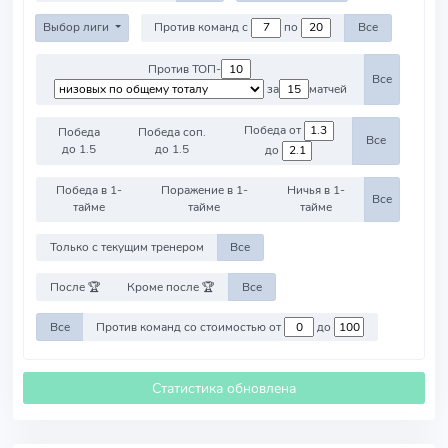
Выбор лиги
Против команд с
по
Все
Против ТОП-
Все
за
матчей
Победа от
Победа
Победа соп.
Все
до 1.5
до 1.5
до
Победа в 1-
Поражение в 1-
Ничья в 1-
Все
тайме
тайме
тайме
Только с текущим тренером
Все
После 🏆
Кроме после 🏆
Все
Все
Против команд со стоимостью от
до
Статистика обновлена