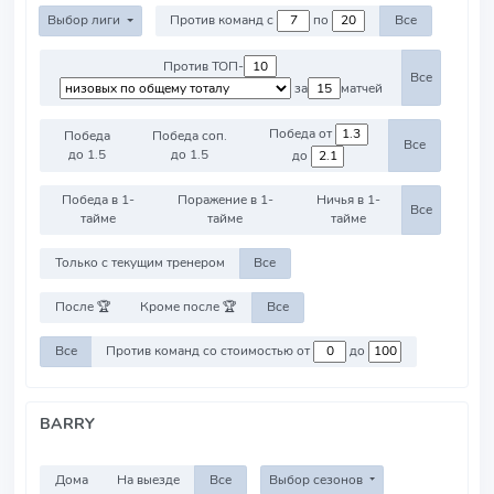
Выбор лиги
Против команд с
по
Все
Против ТОП-
Все
за
матчей
Победа от
Победа
Победа соп.
Все
до 1.5
до 1.5
до
Победа в 1-
Поражение в 1-
Ничья в 1-
Все
тайме
тайме
тайме
Только с текущим тренером
Все
После 🏆
Кроме после 🏆
Все
Все
Против команд со стоимостью от
до
BARRY
Дома
На выезде
Все
Выбор сезонов