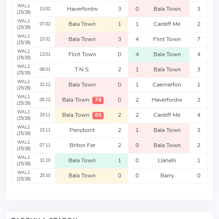
WAL1
Haverfordw
3
0
Bala Town
3
13.02
(25/26)
WAL1
Bala Town
1
1
Cardiff Me
2
07.02
(25/26)
WAL1
Bala Town
3
4
Flint Town
7
23.01
(25/26)
WAL1
Flint Town
0
4
Bala Town
4
13.01
(25/26)
WAL1
T.N.S.
2
1
Bala Town
3
06.01
(25/26)
WAL1
Bala Town
0
1
Caernarfon
1
31.12
(25/26)
WAL1
Bala Town
0
2
Haverfordw
2
78
05.12
(25/26)
WAL1
Bala Town
2
2
Cardiff Me
4
60
29.11
(25/26)
WAL1
Penybont
2
1
Bala Town
3
15.11
(25/26)
WAL1
Briton Fer
2
0
Bala Town
2
07.11
(25/26)
WAL1
Bala Town
1
0
Llanelli
1
31.10
(25/26)
WAL1
Bala Town
0
0
Barry
0
25.10
(25/26)