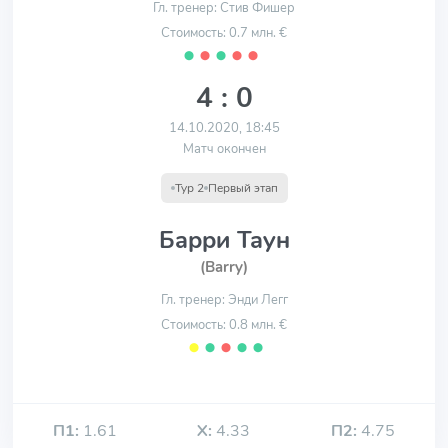
Гл. тренер: Стив Фишер
Стоимость: 0.7 млн. €
⬤
⬤
⬤
⬤
⬤
4 : 0
14.10.2020, 18:45
Матч окончен
Тур 2
Первый этап
Барри Таун
(Barry)
Гл. тренер: Энди Легг
Стоимость: 0.8 млн. €
⬤
⬤
⬤
⬤
⬤
П1:
1.61
Х:
4.33
П2:
4.75