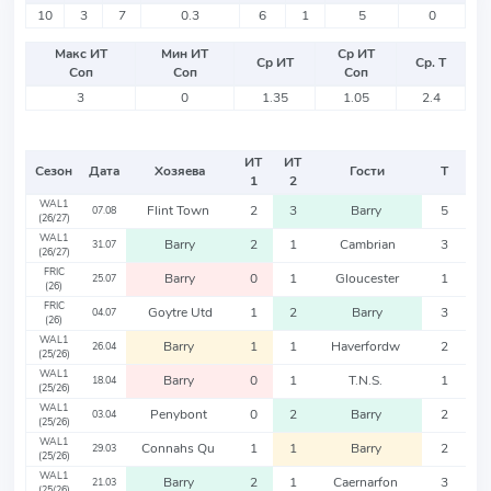
10
3
7
0.3
6
1
5
0
Макс ИТ
Мин ИТ
Ср ИТ
Ср ИТ
Ср. Т
Соп
Соп
Соп
3
0
1.35
1.05
2.4
ИТ
ИТ
Сезон
Дата
Хозяева
Гости
Т
1
2
WAL1
Flint Town
2
3
Barry
5
07.08
(26/27)
WAL1
Barry
2
1
Cambrian
3
31.07
(26/27)
FRIC
Barry
0
1
Gloucester
1
25.07
(26)
FRIC
Goytre Utd
1
2
Barry
3
04.07
(26)
WAL1
Barry
1
1
Haverfordw
2
26.04
(25/26)
WAL1
Barry
0
1
T.N.S.
1
18.04
(25/26)
WAL1
Penybont
0
2
Barry
2
03.04
(25/26)
WAL1
Connahs Qu
1
1
Barry
2
29.03
(25/26)
WAL1
Barry
2
1
Caernarfon
3
21.03
(25/26)