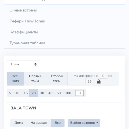
Очные встречи
Рефери Huw Jones
Коэффициенты
Турнирная таблица
На интервале с
по
Весь
Первый
Второй
матч
тайм
тайм
5
10
15
20
30
40
50
100
BALA TOWN
Дома
На выезде
Все
Выбор сезонов