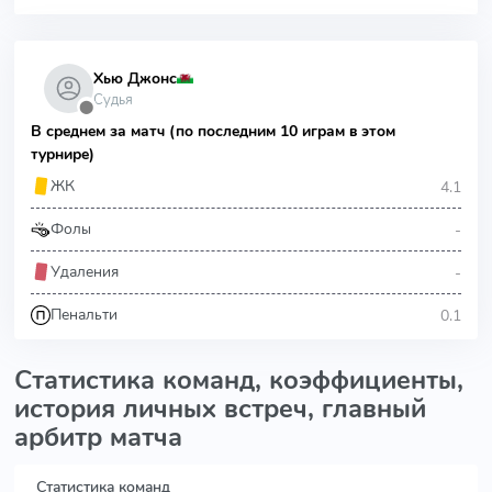
Хью Джонс
Судья
⬤
В среднем за матч (по последним 10 играм в этом
турнире)
4.1
ЖК
-
Фолы
-
Удаления
0.1
Пенальти
Статистика команд, коэффициенты,
история личных встреч, главный
арбитр матча
Статистика команд