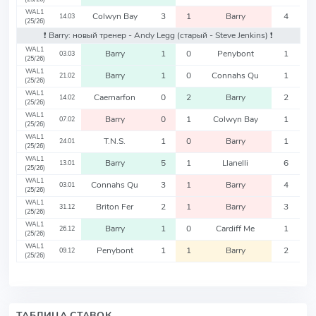
WAL1
Colwyn Bay
3
1
Barry
4
14.03
(25/26)
❗️ Barry: новый тренер - Andy Legg
(старый - Steve Jenkins)
❗️
WAL1
Barry
1
0
Penybont
1
03.03
(25/26)
WAL1
Barry
1
0
Connahs Qu
1
21.02
(25/26)
WAL1
Caernarfon
0
2
Barry
2
14.02
(25/26)
WAL1
Barry
0
1
Colwyn Bay
1
07.02
(25/26)
WAL1
T.N.S.
1
0
Barry
1
24.01
(25/26)
WAL1
Barry
5
1
Llanelli
6
13.01
(25/26)
WAL1
Connahs Qu
3
1
Barry
4
03.01
(25/26)
WAL1
Briton Fer
2
1
Barry
3
31.12
(25/26)
WAL1
Barry
1
0
Cardiff Me
1
26.12
(25/26)
WAL1
Penybont
1
1
Barry
2
09.12
(25/26)
ТАБЛИЦА СТАВОК