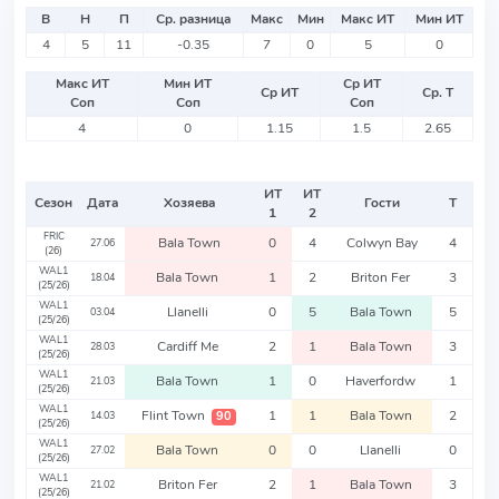
В
Н
П
Ср. разница
Макс
Мин
Макс ИТ
Мин ИТ
4
5
11
-0.35
7
0
5
0
Макс ИТ
Мин ИТ
Ср ИТ
Ср ИТ
Ср. Т
Соп
Соп
Соп
4
0
1.15
1.5
2.65
ИТ
ИТ
Сезон
Дата
Хозяева
Гости
Т
1
2
FRIC
Bala Town
0
4
Colwyn Bay
4
27.06
(26)
WAL1
Bala Town
1
2
Briton Fer
3
18.04
(25/26)
WAL1
Llanelli
0
5
Bala Town
5
03.04
(25/26)
WAL1
Cardiff Me
2
1
Bala Town
3
28.03
(25/26)
WAL1
Bala Town
1
0
Haverfordw
1
21.03
(25/26)
WAL1
Flint Town
1
1
Bala Town
2
90
14.03
(25/26)
WAL1
Bala Town
0
0
Llanelli
0
27.02
(25/26)
WAL1
Briton Fer
2
1
Bala Town
3
21.02
(25/26)