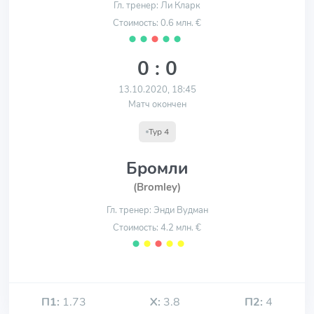
Гл. тренер: Ли Кларк
Стоимость: 0.6 млн. €
⬤
⬤
⬤
⬤
⬤
0 : 0
13.10.2020, 18:45
Матч окончен
Тур 4
Бромли
(Bromley)
Гл. тренер: Энди Вудман
Стоимость: 4.2 млн. €
⬤
⬤
⬤
⬤
⬤
П1:
1.73
Х:
3.8
П2:
4