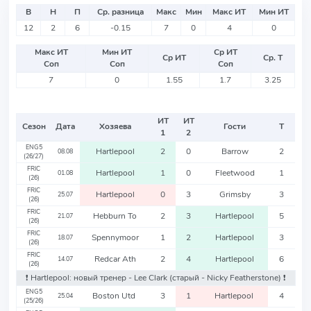
В
Н
П
Ср. разница
Макс
Мин
Макс ИТ
Мин ИТ
12
2
6
-0.15
7
0
4
0
Макс ИТ
Мин ИТ
Ср ИТ
Ср ИТ
Ср. Т
Соп
Соп
Соп
7
0
1.55
1.7
3.25
ИТ
ИТ
Сезон
Дата
Хозяева
Гости
Т
1
2
ENG5
Hartlepool
2
0
Barrow
2
08.08
(26/27)
FRIC
Hartlepool
1
0
Fleetwood
1
01.08
(26)
FRIC
Hartlepool
0
3
Grimsby
3
25.07
(26)
FRIC
Hebburn To
2
3
Hartlepool
5
21.07
(26)
FRIC
Spennymoor
1
2
Hartlepool
3
18.07
(26)
FRIC
Redcar Ath
2
4
Hartlepool
6
14.07
(26)
❗️ Hartlepool: новый тренер - Lee Clark
(старый - Nicky Featherstone)
❗️
ENG5
Boston Utd
3
1
Hartlepool
4
25.04
(25/26)