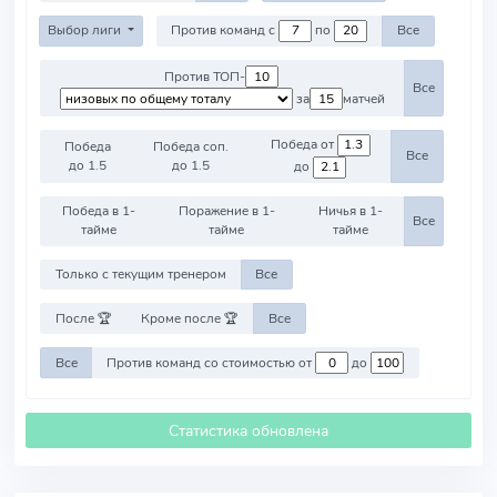
Выбор лиги
Против команд с
по
Все
Против ТОП-
Все
за
матчей
Победа от
Победа
Победа соп.
Все
до 1.5
до 1.5
до
Победа в 1-
Поражение в 1-
Ничья в 1-
Все
тайме
тайме
тайме
Только с текущим тренером
Все
После 🏆
Кроме после 🏆
Все
Все
Против команд со стоимостью от
до
Статистика обновлена