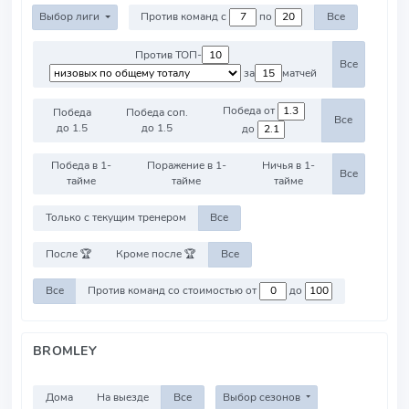
Выбор лиги
Против команд с
по
Все
Против ТОП-
Все
за
матчей
Победа от
Победа
Победа соп.
Все
до 1.5
до 1.5
до
Победа в 1-
Поражение в 1-
Ничья в 1-
Все
тайме
тайме
тайме
Только с текущим тренером
Все
После 🏆
Кроме после 🏆
Все
Все
Против команд со стоимостью от
до
BROMLEY
Дома
На выезде
Все
Выбор сезонов