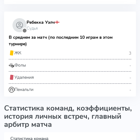
Ребекка Уэлч
Судья
⬤
В среднем за матч (по последним 10 играм в этом
турнире)
3
ЖК
-
Фолы
-
Удаления
-
Пенальти
Статистика команд, коэффициенты,
история личных встреч, главный
арбитр матча
Статистика команд