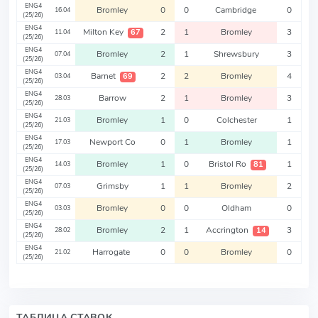
ENG4
Bromley
0
0
Cambridge
0
16.04
(25/26)
ENG4
Milton Key
2
1
Bromley
3
67
11.04
(25/26)
ENG4
Bromley
2
1
Shrewsbury
3
07.04
(25/26)
ENG4
Barnet
2
2
Bromley
4
69
03.04
(25/26)
ENG4
Barrow
2
1
Bromley
3
28.03
(25/26)
ENG4
Bromley
1
0
Colchester
1
21.03
(25/26)
ENG4
Newport Co
0
1
Bromley
1
17.03
(25/26)
ENG4
Bromley
1
0
Bristol Ro
1
81
14.03
(25/26)
ENG4
Grimsby
1
1
Bromley
2
07.03
(25/26)
ENG4
Bromley
0
0
Oldham
0
03.03
(25/26)
ENG4
Bromley
2
1
Accrington
3
14
28.02
(25/26)
ENG4
Harrogate
0
0
Bromley
0
21.02
(25/26)
ТАБЛИЦА СТАВОК