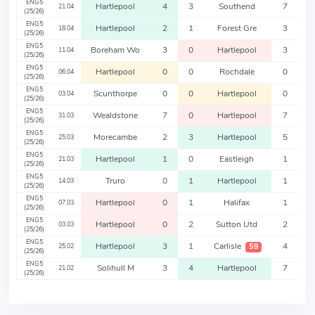
ENG5
Hartlepool
4
3
Southend
7
21.04
(25/26)
ENG5
Hartlepool
2
1
Forest Gre
3
18.04
(25/26)
ENG5
Boreham Wo
3
0
Hartlepool
3
11.04
(25/26)
ENG5
Hartlepool
0
0
Rochdale
0
06.04
(25/26)
ENG5
Scunthorpe
0
0
Hartlepool
0
03.04
(25/26)
ENG5
Wealdstone
7
0
Hartlepool
7
31.03
(25/26)
ENG5
Morecambe
2
3
Hartlepool
5
25.03
(25/26)
ENG5
Hartlepool
1
0
Eastleigh
1
21.03
(25/26)
ENG5
Truro
0
1
Hartlepool
1
14.03
(25/26)
ENG5
Hartlepool
0
1
Halifax
1
07.03
(25/26)
ENG5
Hartlepool
0
2
Sutton Utd
2
03.03
(25/26)
ENG5
Hartlepool
3
1
Carlisle
4
59
25.02
(25/26)
ENG5
Solihull M
3
4
Hartlepool
7
21.02
(25/26)