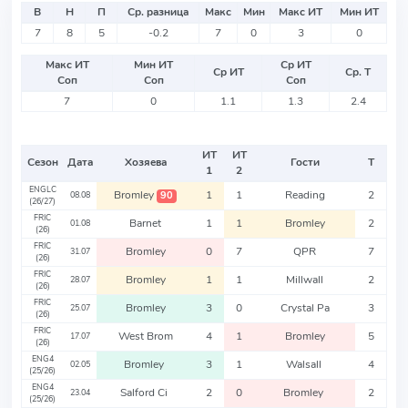
В
Н
П
Ср. разница
Макс
Мин
Макс ИТ
Мин ИТ
7
8
5
-0.2
7
0
3
0
Макс ИТ
Мин ИТ
Ср ИТ
Ср ИТ
Ср. Т
Соп
Соп
Соп
7
0
1.1
1.3
2.4
ИТ
ИТ
Сезон
Дата
Хозяева
Гости
Т
1
2
ENGLC
Bromley
1
1
Reading
2
90
08.08
(26/27)
FRIC
Barnet
1
1
Bromley
2
01.08
(26)
FRIC
Bromley
0
7
QPR
7
31.07
(26)
FRIC
Bromley
1
1
Millwall
2
28.07
(26)
FRIC
Bromley
3
0
Crystal Pa
3
25.07
(26)
FRIC
West Brom
4
1
Bromley
5
17.07
(26)
ENG4
Bromley
3
1
Walsall
4
02.05
(25/26)
ENG4
Salford Ci
2
0
Bromley
2
23.04
(25/26)