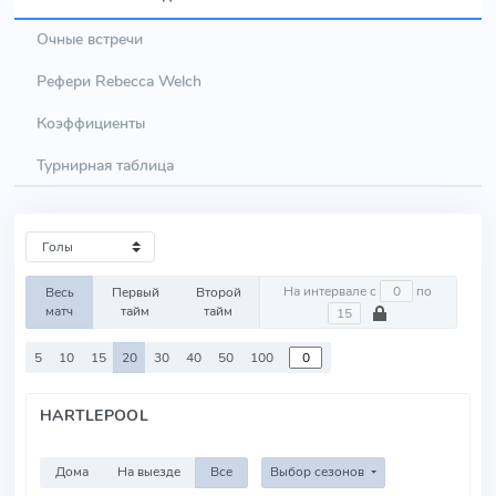
Очные встречи
Рефери Rebecca Welch
Коэффициенты
Турнирная таблица
На интервале с
по
Весь
Первый
Второй
матч
тайм
тайм
5
10
15
20
30
40
50
100
HARTLEPOOL
Дома
На выезде
Все
Выбор сезонов