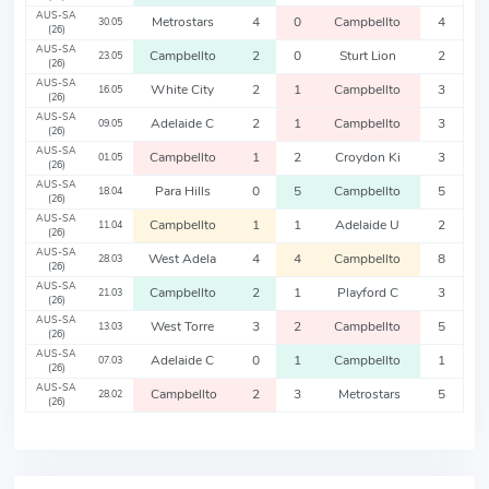
AUS-SA
Metrostars
4
0
Campbellto
4
30.05
(26)
AUS-SA
Campbellto
2
0
Sturt Lion
2
23.05
(26)
AUS-SA
White City
2
1
Campbellto
3
16.05
(26)
AUS-SA
Adelaide C
2
1
Campbellto
3
09.05
(26)
AUS-SA
Campbellto
1
2
Croydon Ki
3
01.05
(26)
AUS-SA
Para Hills
0
5
Campbellto
5
18.04
(26)
AUS-SA
Campbellto
1
1
Adelaide U
2
11.04
(26)
AUS-SA
West Adela
4
4
Campbellto
8
28.03
(26)
AUS-SA
Campbellto
2
1
Playford C
3
21.03
(26)
AUS-SA
West Torre
3
2
Campbellto
5
13.03
(26)
AUS-SA
Adelaide C
0
1
Campbellto
1
07.03
(26)
AUS-SA
Campbellto
2
3
Metrostars
5
28.02
(26)