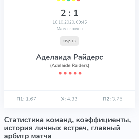
2 : 1
16.10.2020, 09:45
Матч окончен
Тур 13
Аделаида Райдерс
(Adelaide Raiders)
⬤
⬤
⬤
⬤
⬤
П1:
1.67
Х:
4.33
П2:
3.75
Статистика команд, коэффициенты,
история личных встреч, главный
арбитр матча