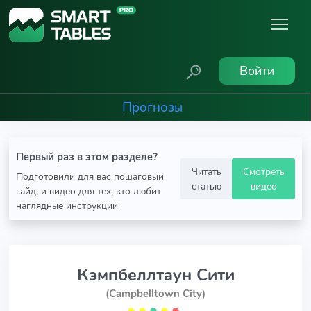
Войти
Прогнозы
Первый раз в этом разделе?
Читать
Смотреть
Подготовили для вас пошаговый
статью
видео
гайд, и видео для тех, кто любит
наглядные инструкции
Кэмпбеллтаун Сити
(Campbelltown City)
⬤
⬤
⬤
⬤
⬤