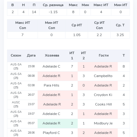
В
Н
П
Ср. разница
Макс
Мин
Макс ИТ
Мин ИТ
2
4
14
-1.15
8
0
4
0
Макс ИТ
Мин ИТ
Ср ИТ
Ср ИТ
Ср. Т
Соп
Соп
Соп
7
0
1.05
2.2
3.25
ИТ
ИТ
Сезон
Дата
Хозяева
Гости
Т
1
2
AUS-SA
Adelaide C
7
1
Adelaide R
8
15.08
(25)
AUS-SA
Adelaide R
1
3
Campbellto
4
08.08
(25)
AUS-SA
Para Hills
2
0
Adelaide R
2
02.08
(25)
AUS-SA
Adelaide R
1
3
Croydon Ki
4
26.07
(25)
AUSC
Adelaide R
2
3
Cooks Hill
5
23.07
(25)
AUS-SA
Adelaide C
2
1
Adelaide R
3
19.07
(25)
AUS-SA
Adelaide R
2
1
Modbury Je
3
05.07
(25)
AUS-SA
Playford C
3
2
Adelaide R
5
28.06
(25)