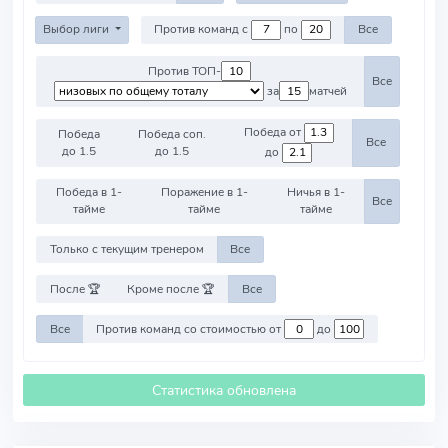
Выбор лиги
Против команд с
по
Все
Против ТОП-
Все
за
матчей
Победа от
Победа
Победа соп.
Все
до 1.5
до 1.5
до
Победа в 1-
Поражение в 1-
Ничья в 1-
Все
тайме
тайме
тайме
Только с текущим тренером
Все
После 🏆
Кроме после 🏆
Все
Все
Против команд со стоимостью от
до
Статистика обновлена