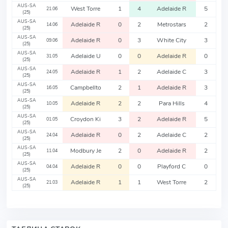
AUS-SA
West Torre
1
4
Adelaide R
5
21.06
(25)
AUS-SA
Adelaide R
0
2
Metrostars
2
14.06
(25)
AUS-SA
Adelaide R
0
3
White City
3
09.06
(25)
AUS-SA
Adelaide U
0
0
Adelaide R
0
31.05
(25)
AUS-SA
Adelaide R
1
2
Adelaide C
3
24.05
(25)
AUS-SA
Campbellto
2
1
Adelaide R
3
16.05
(25)
AUS-SA
Adelaide R
2
2
Para Hills
4
10.05
(25)
AUS-SA
Croydon Ki
3
2
Adelaide R
5
01.05
(25)
AUS-SA
Adelaide R
0
2
Adelaide C
2
24.04
(25)
AUS-SA
Modbury Je
2
0
Adelaide R
2
11.04
(25)
AUS-SA
Adelaide R
0
0
Playford C
0
04.04
(25)
AUS-SA
Adelaide R
1
1
West Torre
2
21.03
(25)