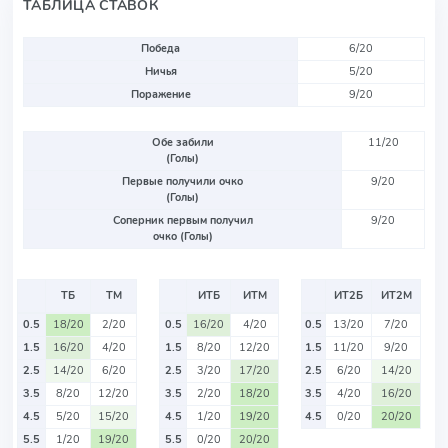
ТАБЛИЦА СТАВОК
Победа
6/20
Ничья
5/20
Поражение
9/20
Обе забили
11/20
(Голы)
Первые получили очко
9/20
(Голы)
Соперник первым получил
9/20
очко (Голы)
ТБ
ТМ
ИТБ
ИТМ
ИТ2Б
ИТ2М
0.5
18/20
2/20
0.5
16/20
4/20
0.5
13/20
7/20
1.5
16/20
4/20
1.5
8/20
12/20
1.5
11/20
9/20
2.5
14/20
6/20
2.5
3/20
17/20
2.5
6/20
14/20
3.5
8/20
12/20
3.5
2/20
18/20
3.5
4/20
16/20
4.5
5/20
15/20
4.5
1/20
19/20
4.5
0/20
20/20
5.5
1/20
19/20
5.5
0/20
20/20