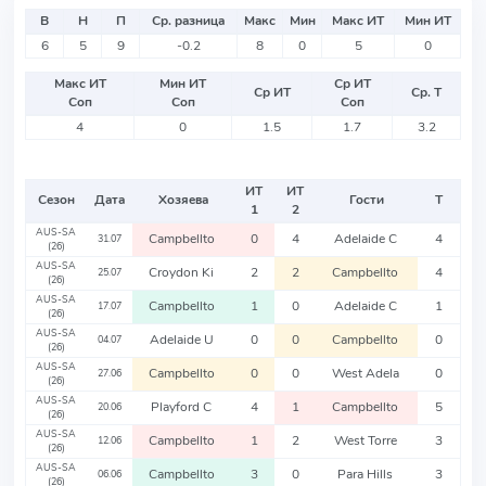
В
Н
П
Ср. разница
Макс
Мин
Макс ИТ
Мин ИТ
6
5
9
-0.2
8
0
5
0
Макс ИТ
Мин ИТ
Ср ИТ
Ср ИТ
Ср. Т
Соп
Соп
Соп
4
0
1.5
1.7
3.2
ИТ
ИТ
Сезон
Дата
Хозяева
Гости
Т
1
2
AUS-SA
Campbellto
0
4
Adelaide C
4
31.07
(26)
AUS-SA
Croydon Ki
2
2
Campbellto
4
25.07
(26)
AUS-SA
Campbellto
1
0
Adelaide C
1
17.07
(26)
AUS-SA
Adelaide U
0
0
Campbellto
0
04.07
(26)
AUS-SA
Campbellto
0
0
West Adela
0
27.06
(26)
AUS-SA
Playford C
4
1
Campbellto
5
20.06
(26)
AUS-SA
Campbellto
1
2
West Torre
3
12.06
(26)
AUS-SA
Campbellto
3
0
Para Hills
3
06.06
(26)