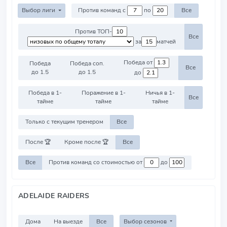
Выбор лиги
Против команд с
по
Все
Против ТОП-
Все
за
матчей
Победа от
Победа
Победа соп.
Все
до 1.5
до 1.5
до
Победа в 1-
Поражение в 1-
Ничья в 1-
Все
тайме
тайме
тайме
Только с текущим тренером
Все
После 🏆
Кроме после 🏆
Все
Все
Против команд со стоимостью от
до
ADELAIDE RAIDERS
Дома
На выезде
Все
Выбор сезонов