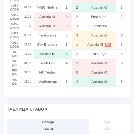
(25/26)
AUS2
WSC Hertha
1
2
Austria Kl
3
03.04
(25/26)
AUS2
Austria Kl
0
2
First Vien
2
20.03
(25/26)
AUS2
Austria Kl
0
3
Floridsdor
3
13.03
(25/26)
AUS2
Trenkwalde
3
3
Austria Kl
6
08.03
(25/26)
AUS2
SW Bregenz
1
1
Austria Kl
2
53
27.02
(25/26)
FRIC
Austria Kl
4
2
ND Ilirija
6
13.02
(26)
FRIC
Rukh Lviv
4
2
Austria Kl
6
04.02
(26)
FRIC
NK Triglav
4
0
Austria Kl
4
31.01
(26)
FRIC
Wolfsberge
1
4
Austria Kl
5
23.01
(26)
ТАБЛИЦА СТАВОК
Победа
9/20
Ничья
3/20