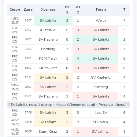
ИТ
ИТ
Сезон
Дата
Хозяева
Гости
Т
1
2
AUSC
SV Lafnitz
3
1
Warth
4
24.07
(26/27)
FRIC
Austria Vi
5
0
SV Lafnitz
5
17.07
(26)
FRIC
SV Kapfenb
0
2
SV Lafnitz
2
06.02
(26)
FRIC
Hartberg
7
0
SV Lafnitz
7
31.01
(26)
FRIC
FCM Traisk
1
4
SV Lafnitz
5
23.01
(26)
FRIC
Sturm Graz
6
0
SV Lafnitz
6
16.01
(26)
FRIC
SV Lafnitz
2
2
SV Kapfenb
4
12.11
(25)
AUSC
SV Lafnitz
2
5
Hartberg
7
26.07
(25/26)
FRIC
SV Kapfenb
3
1
SV Lafnitz
4
11.07
(25)
❗️ SV Lafnitz: новый тренер - Marco Wimmer
(старый - Percy van Lierop)
❗️
FRIC
SV Lafnitz
3
3
Ilzer SV
6
27.06
(25)
AUS2
SV Lafnitz
2
2
St Polten
4
25.05
(24/25)
AUS2
Sturm Graz
2
1
SV Lafnitz
3
16.05
(24/25)