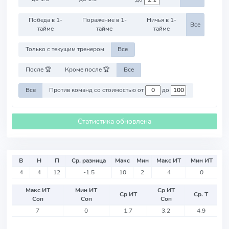
Победа в 1-
Поражение в 1-
Ничья в 1-
Все
тайме
тайме
тайме
Только с текущим тренером
Все
После 🏆
Кроме после 🏆
Все
Все
Против команд со стоимостью от
до
Статистика обновлена
В
Н
П
Ср. разница
Макс
Мин
Макс ИТ
Мин ИТ
4
4
12
-1.5
10
2
4
0
Макс ИТ
Мин ИТ
Ср ИТ
Ср ИТ
Ср. Т
Соп
Соп
Соп
7
0
1.7
3.2
4.9