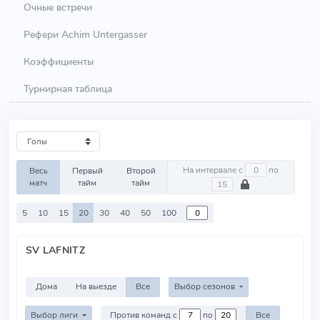
Очные встречи
Рефери Achim Untergasser
Коэффициенты
Турнирная таблица
На интервале с
по
Весь
Первый
Второй
матч
тайм
тайм
5
10
15
20
30
40
50
100
SV LAFNITZ
Дома
На выезде
Все
Выбор сезонов
Выбор лиги
Против команд с
по
Все