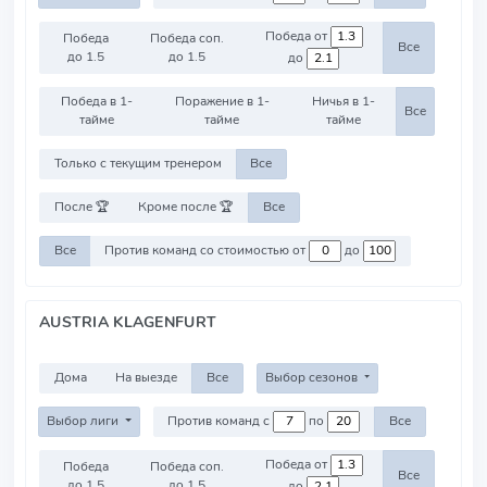
Победа от
Победа
Победа соп.
Все
до 1.5
до 1.5
до
Победа в 1-
Поражение в 1-
Ничья в 1-
Все
тайме
тайме
тайме
Только с текущим тренером
Все
После 🏆
Кроме после 🏆
Все
Все
Против команд со стоимостью от
до
AUSTRIA KLAGENFURT
Дома
На выезде
Все
Выбор сезонов
Выбор лиги
Против команд с
по
Все
Победа от
Победа
Победа соп.
Все
до 1.5
до 1.5
до