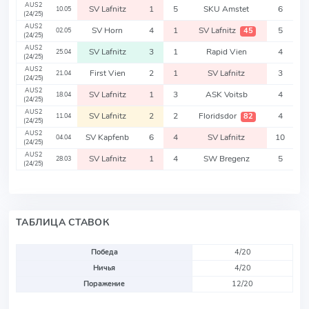
AUS2
SV Lafnitz
1
5
SKU Amstet
6
10.05
(24/25)
AUS2
SV Horn
4
1
SV Lafnitz
5
45
02.05
(24/25)
AUS2
SV Lafnitz
3
1
Rapid Vien
4
25.04
(24/25)
AUS2
First Vien
2
1
SV Lafnitz
3
21.04
(24/25)
AUS2
SV Lafnitz
1
3
ASK Voitsb
4
18.04
(24/25)
AUS2
SV Lafnitz
2
2
Floridsdor
4
82
11.04
(24/25)
AUS2
SV Kapfenb
6
4
SV Lafnitz
10
04.04
(24/25)
AUS2
SV Lafnitz
1
4
SW Bregenz
5
28.03
(24/25)
ТАБЛИЦА СТАВОК
Победа
4/20
Ничья
4/20
Поражение
12/20