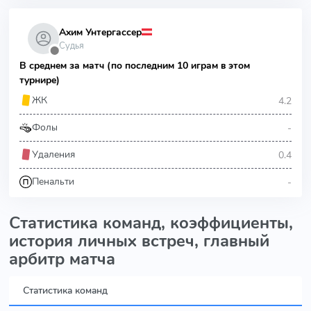
Ахим Унтергассер
Судья
⬤
В среднем за матч (по последним 10 играм в этом
турнире)
4.2
ЖК
-
Фолы
0.4
Удаления
-
Пенальти
Статистика команд, коэффициенты,
история личных встреч, главный
арбитр матча
Статистика команд