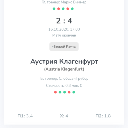
Гл. тренер: Марко Виммер
⬤
⬤
⬤
⬤
⬤
2 : 4
16.10.2020, 17:00
Матч окончен
Второй Раунд
Аустрия Клагенфурт
(Austria Klagenfurt)
Гл. тренер: Слободан Грубор
Стоимость: 0.3 млн. €
⬤
⬤
⬤
⬤
⬤
П1:
3.4
Х:
4
П2:
1.8