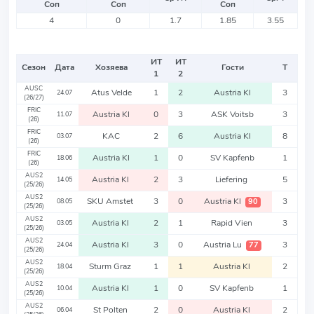
Соп
Соп
Соп
4
0
1.7
1.85
3.55
ИТ
ИТ
Сезон
Дата
Хозяева
Гости
Т
1
2
AUSC
Atus Velde
1
2
Austria Kl
3
24.07
(26/27)
FRIC
Austria Kl
0
3
ASK Voitsb
3
11.07
(26)
FRIC
KAC
2
6
Austria Kl
8
03.07
(26)
FRIC
Austria Kl
1
0
SV Kapfenb
1
18.06
(26)
AUS2
Austria Kl
2
3
Liefering
5
14.05
(25/26)
AUS2
SKU Amstet
3
0
Austria Kl
3
90
08.05
(25/26)
AUS2
Austria Kl
2
1
Rapid Vien
3
03.05
(25/26)
AUS2
Austria Kl
3
0
Austria Lu
3
77
24.04
(25/26)
AUS2
Sturm Graz
1
1
Austria Kl
2
18.04
(25/26)
AUS2
Austria Kl
1
0
SV Kapfenb
1
10.04
(25/26)
AUS2
St Polten
2
0
Austria Kl
2
06.04