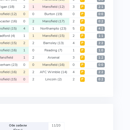
igan
(18)
2
1
Mansfield
(12)
3
Р
2:1
sfield
(12)
0
0
Burton
(19)
0
Р
0:0
caster
(16)
0
2
Mansfield
(17)
2
Р
0:2
sfield
(15)
4
1
Northampto
(23)
5
Р
4:1
adford
(4)
1
1
Mansfield
(15)
2
Р
1:1
sfield
(15)
2
2
Barnsley
(13)
4
Р
2:2
sfield
(16)
1
0
Reading
(7)
1
Р
1:0
ansfield
1
2
Arsenal
3
Р
1:2
herham
(23)
0
0
Mansfield
(16)
0
Р
0:0
sfield
(16)
2
2
AFC Wimble
(14)
4
Р
2:2
sfield
(15)
0
2
Lincoln
(2)
2
Р
0:2
Обе забили
11/20