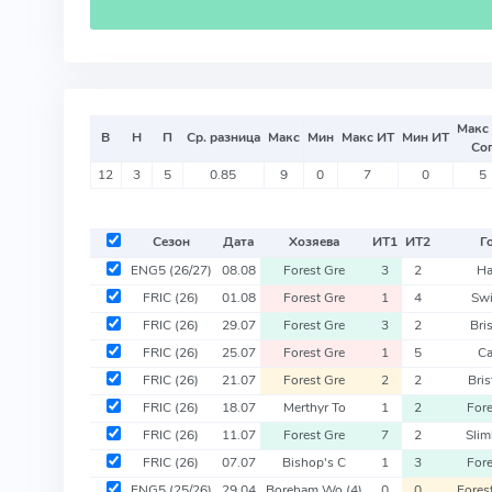
Макс
В
Н
П
Ср. разница
Макс
Мин
Макс ИТ
Мин ИТ
Со
12
3
5
0.85
9
0
7
0
5
Сезон
Дата
Хозяева
ИТ
1
ИТ
2
Г
ENG5
(26/27)
08.08
Forest Gre
3
2
Ha
FRIC
(26)
01.08
Forest Gre
1
4
Sw
FRIC
(26)
29.07
Forest Gre
3
2
Bris
FRIC
(26)
25.07
Forest Gre
1
5
Ca
FRIC
(26)
21.07
Forest Gre
2
2
Bris
FRIC
(26)
18.07
Merthyr To
1
2
Fore
FRIC
(26)
11.07
Forest Gre
7
2
Slim
FRIC
(26)
07.07
Bishop's C
1
3
Fore
ENG5
(25/26)
29.04
Boreham Wo
(4)
0
0
Fores