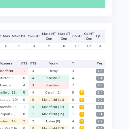
Макс ИТ
Мин ИТ
Ср ИТ
с
Мин
Макс ИТ
Мин ИТ
Ср ИТ
Ср. Т
Соп
Соп
Соп
0
5
0
4
0
1.7
1.3
3
Хозяева
ИТ
1
ИТ
2
Гости
Т
Рез.
ansfield
1
3
Derby
4
1:3
lfreton T
0
4
Mansfield
4
0:4
Barrow
4
3
Mansfield
7
4:3
sfield
(11)
5
4
Cardiff
(2)
9
Р
5:4
erborou
(19)
0
0
Mansfield
(11)
0
Р
0:0
dersfie
(9)
1
4
Mansfield
(12)
5
Р
1:4
ockport
(5)
0
1
Mansfield
(15)
1
Р
0:1
sfield
(14)
2
2
Luton
(8)
4
Р
2:2
ton Ori
(19)
0
0
Mansfield
(13)
0
Р
0:0