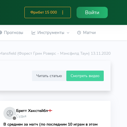
Войти
Фрибет 15 000
Прогнозы
Инструменты
Матчи
 Mansfield (Форест Грин Роверс - Мэнсфилд Таун) 13.11.2020
Читать статью
Смотреть видео
Бретт Хакстейбл
Судья
⬤
В среднем за матч (по последним 10 играм в этом