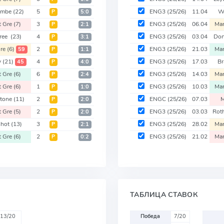
ambe
(22)
5
ENG3
(25/26)
11.04
W
Р
5:0
t Gre
(7)
3
ENG3
(25/26)
06.04
Man
Р
2:1
tree
(23)
4
ENG3
(25/26)
03.04
Don
Р
3:1
Gre
(6)
2
ENG3
(25/26)
21.03
Man
59
Р
1:1
y
(21)
4
ENG3
(25/26)
17.03
Br
45
Р
4:0
t Gre
(6)
6
ENG3
(25/26)
14.03
Man
Р
2:4
t Gre
(6)
1
ENG3
(25/26)
10.03
Man
Р
1:0
stone
(11)
2
ENGC
(25/26)
07.03
M
Р
2:0
t Gre
(5)
2
ENG3
(25/26)
03.03
Rot
Р
2:0
shot
(13)
3
ENG3
(25/26)
28.02
Man
Р
2:1
t Gre
(6)
2
ENG3
(25/26)
21.02
Man
Р
0:2
ТАБЛИЦА СТАВОК
13/20
Победа
7/20