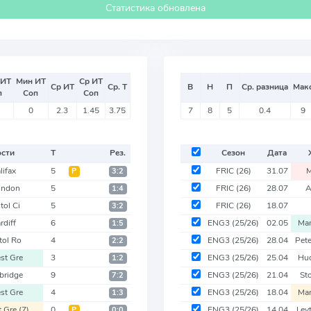
Статистика обновлена
 ИТ
Мин ИТ
Ср ИТ
Ср ИТ
Ср. Т
В
Н
П
Ср. разница
Мак
п
Соп
Соп
0
2.3
1.45
3.75
7
8
5
0.4
9
ости
Т
Рез.
Сезон
Дата
lifax
5
FRIC
(26)
31.07
M
Р
3:2
indon
5
FRIC
(26)
28.07
A
1:4
tol Ci
5
FRIC
(26)
18.07
3:2
rdiff
6
ENG3
(25/26)
02.05
Man
1:5
tol Ro
4
ENG3
(25/26)
28.04
Pet
2:2
st Gre
3
ENG3
(25/26)
25.04
Hud
1:2
bridge
9
ENG3
(25/26)
21.04
St
7:2
st Gre
4
ENG3
(25/26)
18.04
Man
1:3
t Gre
(7)
0
ENG3
(25/26)
14.04
Ley
Р
0:0