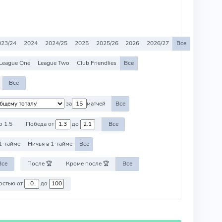
023/24
2024
2024/25
2025
2025/26
2026
2026/27
Все
League One
League Two
Club Friendlies
Все
Все
за
матчей
Все
о 1.5
Победа от
до
Все
1-тайме
Ничья в 1-тайме
Все
Все
После 🏆
Кроме после 🏆
Все
Против команд со стоимостью от
до