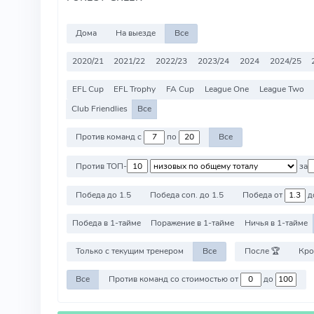
Дома
На выезде
Все
2020/21
2021/22
2022/23
2023/24
2024
2024/25
EFL Cup
EFL Trophy
FA Cup
League One
League Two
Club Friendlies
Все
Против команд с
по
Все
Против ТОП-
за
Победа до 1.5
Победа соп. до 1.5
Победа от
д
Победа в 1-тайме
Поражение в 1-тайме
Ничья в 1-тайме
Только с текущим тренером
Все
После 🏆
Кро
Все
Против команд со стоимостью от
до