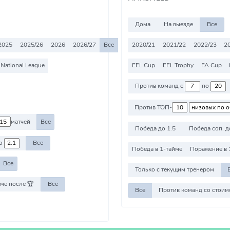
Дома
На выезде
Все
2025
2025/26
2026
2026/27
Все
2020/21
2021/22
2022/23
2
National League
EFL Cup
EFL Trophy
FA Cup
Против команд с
по
Против ТОП-
матчей
Все
Победа до 1.5
Победа соп. д
о
Все
Победа в 1-тайме
Поражение в 
Все
Только с текущим тренером
ме после 🏆
Все
Все