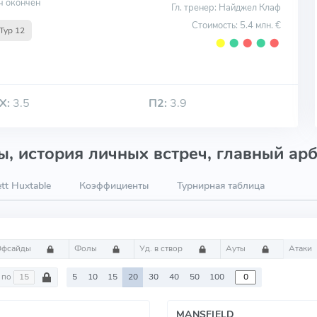
ч окончен
Гл. тренер: Найджел Клаф
Стоимость: 5.4 млн. €
Тур 12
⬤
⬤
⬤
⬤
⬤
Х:
3.5
П2:
3.9
, история личных встреч, главный арб
tt Huxtable
Коэффициенты
Турнирная таблица
Офсайды
Фолы
Уд. в створ
Ауты
Атаки
по
5
10
15
20
30
40
50
100
MANSFIELD