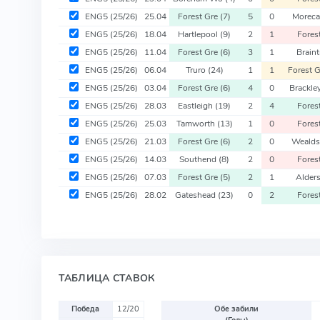
ENG5
(25/26)
25.04
Forest Gre
(7)
5
0
Morec
ENG5
(25/26)
18.04
Hartlepool
(9)
2
1
Fores
ENG5
(25/26)
11.04
Forest Gre
(6)
3
1
Brain
ENG5
(25/26)
06.04
Truro
(24)
1
1
Forest 
ENG5
(25/26)
03.04
Forest Gre
(6)
4
0
Brackle
ENG5
(25/26)
28.03
Eastleigh
(19)
2
4
Fores
ENG5
(25/26)
25.03
Tamworth
(13)
1
0
Fores
ENG5
(25/26)
21.03
Forest Gre
(6)
2
0
Weald
ENG5
(25/26)
14.03
Southend
(8)
2
0
Fores
ENG5
(25/26)
07.03
Forest Gre
(5)
2
1
Alder
ENG5
(25/26)
28.02
Gateshead
(23)
0
2
Fores
ТАБЛИЦА СТАВОК
Победа
12/20
Обе забили