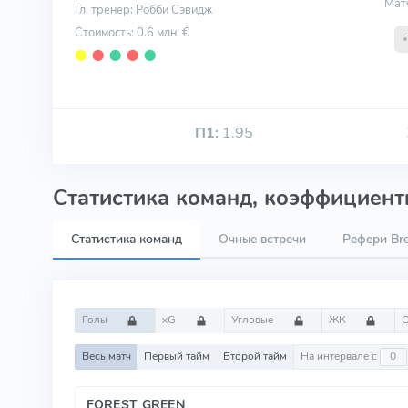
Мат
Гл. тренер: Робби Сэвидж
Стоимость: 0.6 млн. €
⬤
⬤
⬤
⬤
⬤
П1:
1.95
Статистика команд, коэффициенты
Статистика команд
Очные встречи
Рефери Bre
Голы
xG
Угловые
ЖК
Весь матч
Первый тайм
Второй тайм
На интервале с
FOREST GREEN