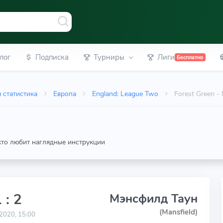
лог
Подписка
Турниры
Лиги
Бесплатно
 статистика
Европа
England: League Two
Forest Green -
 кто любит наглядные инструкции
 : 2
Мэнсфилд Таун
(Mansfield)
2020, 15:00