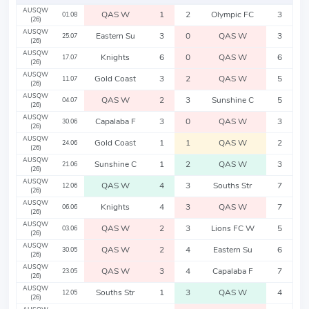
AUSQW
QAS W
1
2
Olympic FC
3
01.08
(26)
AUSQW
Eastern Su
3
0
QAS W
3
25.07
(26)
AUSQW
Knights
6
0
QAS W
6
17.07
(26)
AUSQW
Gold Coast
3
2
QAS W
5
11.07
(26)
AUSQW
QAS W
2
3
Sunshine C
5
04.07
(26)
AUSQW
Capalaba F
3
0
QAS W
3
30.06
(26)
AUSQW
Gold Coast
1
1
QAS W
2
24.06
(26)
AUSQW
Sunshine C
1
2
QAS W
3
21.06
(26)
AUSQW
QAS W
4
3
Souths Str
7
12.06
(26)
AUSQW
Knights
4
3
QAS W
7
06.06
(26)
AUSQW
QAS W
2
3
Lions FC W
5
03.06
(26)
AUSQW
QAS W
2
4
Eastern Su
6
30.05
(26)
AUSQW
QAS W
3
4
Capalaba F
7
23.05
(26)
AUSQW
Souths Str
1
3
QAS W
4
12.05
(26)