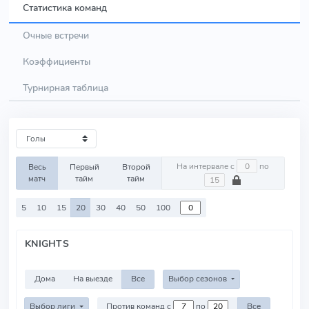
Статистика команд
Очные встречи
Коэффициенты
Турнирная таблица
На интервале с
по
Весь
Первый
Второй
матч
тайм
тайм
5
10
15
20
30
40
50
100
KNIGHTS
Дома
На выезде
Все
Выбор сезонов
Выбор лиги
Против команд с
по
Все