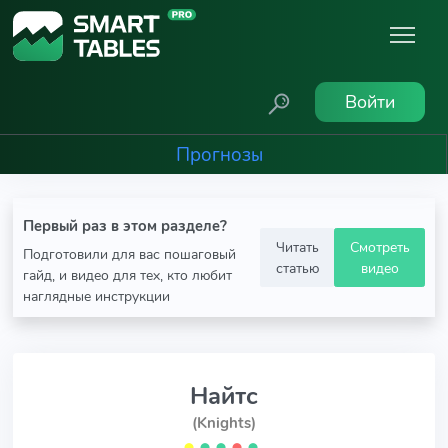
Войти
Прогнозы
Первый раз в этом разделе?
Читать
Смотреть
Подготовили для вас пошаговый
статью
видео
гайд, и видео для тех, кто любит
наглядные инструкции
Найтс
(Knights)
⬤
⬤
⬤
⬤
⬤