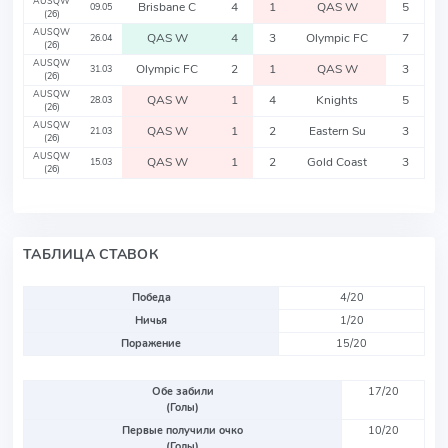
AUSQW
Brisbane C
4
1
QAS W
5
09.05
(26)
AUSQW
QAS W
4
3
Olympic FC
7
26.04
(26)
AUSQW
Olympic FC
2
1
QAS W
3
31.03
(26)
AUSQW
QAS W
1
4
Knights
5
28.03
(26)
AUSQW
QAS W
1
2
Eastern Su
3
21.03
(26)
AUSQW
QAS W
1
2
Gold Coast
3
15.03
(26)
ТАБЛИЦА СТАВОК
Победа
4/20
Ничья
1/20
Поражение
15/20
Обе забили
17/20
(Голы)
Первые получили очко
10/20
(Голы)