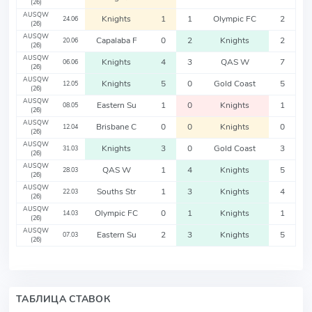
(26)
AUSQW
Knights
1
1
Olympic FC
2
24.06
(26)
AUSQW
Capalaba F
0
2
Knights
2
20.06
(26)
AUSQW
Knights
4
3
QAS W
7
06.06
(26)
AUSQW
Knights
5
0
Gold Coast
5
12.05
(26)
AUSQW
Eastern Su
1
0
Knights
1
08.05
(26)
AUSQW
Brisbane C
0
0
Knights
0
12.04
(26)
AUSQW
Knights
3
0
Gold Coast
3
31.03
(26)
AUSQW
QAS W
1
4
Knights
5
28.03
(26)
AUSQW
Souths Str
1
3
Knights
4
22.03
(26)
AUSQW
Olympic FC
0
1
Knights
1
14.03
(26)
AUSQW
Eastern Su
2
3
Knights
5
07.03
(26)
ТАБЛИЦА СТАВОК