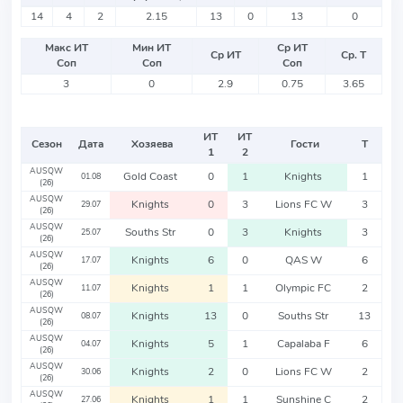
14
4
2
2.15
13
0
13
0
Макс ИТ
Мин ИТ
Ср ИТ
Ср ИТ
Ср. Т
Соп
Соп
Соп
3
0
2.9
0.75
3.65
ИТ
ИТ
Сезон
Дата
Хозяева
Гости
Т
1
2
AUSQW
Gold Coast
0
1
Knights
1
01.08
(26)
AUSQW
Knights
0
3
Lions FC W
3
29.07
(26)
AUSQW
Souths Str
0
3
Knights
3
25.07
(26)
AUSQW
Knights
6
0
QAS W
6
17.07
(26)
AUSQW
Knights
1
1
Olympic FC
2
11.07
(26)
AUSQW
Knights
13
0
Souths Str
13
08.07
(26)
AUSQW
Knights
5
1
Capalaba F
6
04.07
(26)
AUSQW
Knights
2
0
Lions FC W
2
30.06
(26)
AUSQW
Knights
1
1
Sunshine C
2
27.06