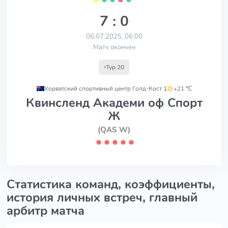
7 : 0
06.07.2025, 06:00
Матч окончен
Тур 20
Хорватский спортивный центр Голд-Кост 1
,
+21 ℃
Квинсленд Академи оф Спорт
Ж
(QAS W)
⬤
⬤
⬤
⬤
⬤
Статистика команд, коэффициенты,
история личных встреч, главный
арбитр матча