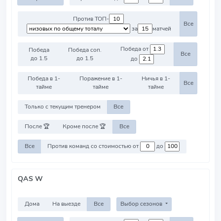
Против ТОП-
Все
за
матчей
Победа от
Победа
Победа соп.
Все
до 1.5
до 1.5
до
Победа в 1-
Поражение в 1-
Ничья в 1-
Все
тайме
тайме
тайме
Только с текущим тренером
Все
После 🏆
Кроме после 🏆
Все
Все
Против команд со стоимостью от
до
QAS W
Дома
На выезде
Все
Выбор сезонов