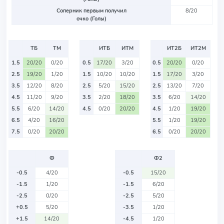
Соперник первым получил
8/20
очко (Голы)
ТБ
ТМ
ИТБ
ИТМ
ИТ2Б
ИТ2М
1.5
20/20
0/20
0.5
17/20
3/20
0.5
20/20
0/20
2.5
19/20
1/20
1.5
10/20
10/20
1.5
17/20
3/20
3.5
12/20
8/20
2.5
5/20
15/20
2.5
13/20
7/20
4.5
11/20
9/20
3.5
2/20
18/20
3.5
6/20
14/20
5.5
6/20
14/20
4.5
0/20
20/20
4.5
1/20
19/20
6.5
4/20
16/20
5.5
1/20
19/20
7.5
0/20
20/20
6.5
0/20
20/20
Ф
Ф2
-0.5
4/20
-0.5
15/20
-1.5
1/20
-1.5
6/20
-2.5
0/20
-2.5
5/20
+0.5
5/20
-3.5
1/20
+1.5
14/20
-4.5
1/20