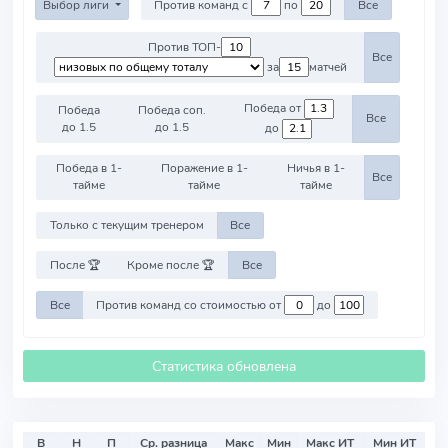
Выбор лиги
Против команд с
по
Все
Против ТОП-
Все
за
матчей
Победа от
Победа
Победа соп.
Все
до 1.5
до 1.5
до
Победа в 1-
Поражение в 1-
Ничья в 1-
Все
тайме
тайме
тайме
Только с текущим тренером
Все
После 🏆
Кроме после 🏆
Все
Все
Против команд со стоимостью от
до
Статистика обновлена
В
Н
П
Ср. разница
Макс
Мин
Макс ИТ
Мин ИТ