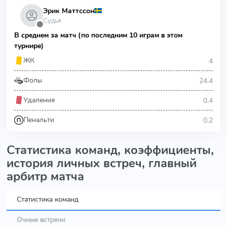
Эрик Маттссон
Судья
⬤
В среднем за матч (по последним 10 играм в этом
турнире)
4
ЖК
24.4
Фолы
0.4
Удаления
0.2
Пенальти
Статистика команд, коэффициенты,
история личных встреч, главный
арбитр матча
Статистика команд
Очные встречи