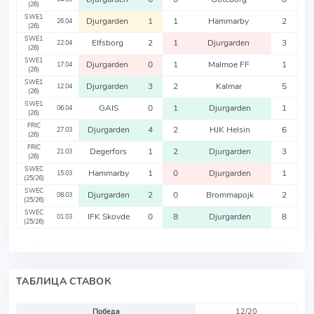
(26)
SWE1
Djurgarden
1
1
Hammarby
2
26.04
(26)
SWE1
Elfsborg
2
1
Djurgarden
3
22.04
(26)
SWE1
Djurgarden
0
1
Malmoe FF
1
17.04
(26)
SWE1
Djurgarden
3
2
Kalmar
5
12.04
(26)
SWE1
GAIS
0
1
Djurgarden
1
06.04
(26)
FRIC
Djurgarden
4
2
HJK Helsin
6
27.03
(26)
FRIC
Degerfors
1
2
Djurgarden
3
21.03
(26)
SWEC
Hammarby
1
0
Djurgarden
1
15.03
(25/26)
SWEC
Djurgarden
2
0
Brommapojk
2
08.03
(25/26)
SWEC
IFK Skovde
0
8
Djurgarden
8
01.03
(25/26)
ТАБЛИЦА СТАВОК
Победа
12/20