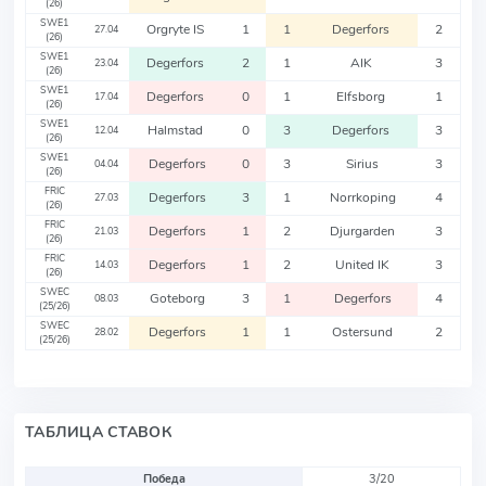
(26)
SWE1
Orgryte IS
1
1
Degerfors
2
27.04
(26)
SWE1
Degerfors
2
1
AIK
3
23.04
(26)
SWE1
Degerfors
0
1
Elfsborg
1
17.04
(26)
SWE1
Halmstad
0
3
Degerfors
3
12.04
(26)
SWE1
Degerfors
0
3
Sirius
3
04.04
(26)
FRIC
Degerfors
3
1
Norrkoping
4
27.03
(26)
FRIC
Degerfors
1
2
Djurgarden
3
21.03
(26)
FRIC
Degerfors
1
2
United IK
3
14.03
(26)
SWEC
Goteborg
3
1
Degerfors
4
08.03
(25/26)
SWEC
Degerfors
1
1
Ostersund
2
28.02
(25/26)
ТАБЛИЦА СТАВОК
Победа
3/20