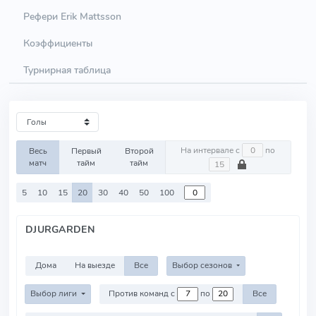
Рефери Erik Mattsson
Коэффициенты
Турнирная таблица
На интервале с
по
Весь
Первый
Второй
матч
тайм
тайм
5
10
15
20
30
40
50
100
DJURGARDEN
Дома
На выезде
Все
Выбор сезонов
Выбор лиги
Против команд с
по
Все