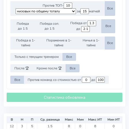
Против ТОП-
Все
за
матчей
Победа от
Победа
Победа соп.
Все
до 1.5
до 1.5
до
Победа в 1-
Поражение в 1-
Ничья в 1-
Все
тайме
тайме
тайме
Только с текущим тренером
Все
После 🏆
Кроме после 🏆
Все
Все
Против команд со стоимостью от
до
Статистика обновлена
В
Н
П
Ср. разница
Макс
Мин
Макс ИТ
Мин ИТ
12
3
5
1.5
8
0
8
0