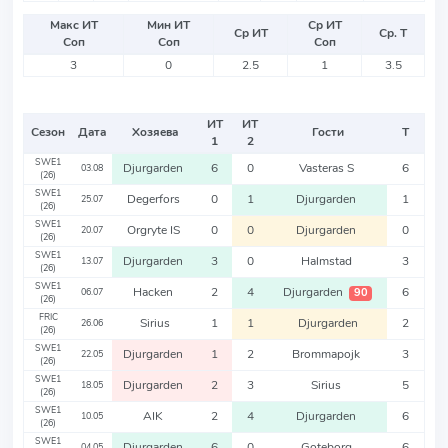
Макс ИТ
Мин ИТ
Ср ИТ
Ср ИТ
Ср. Т
Соп
Соп
Соп
3
0
2.5
1
3.5
ИТ
ИТ
Сезон
Дата
Хозяева
Гости
Т
1
2
SWE1
Djurgarden
6
0
Vasteras S
6
03.08
(26)
SWE1
Degerfors
0
1
Djurgarden
1
25.07
(26)
SWE1
Orgryte IS
0
0
Djurgarden
0
20.07
(26)
SWE1
Djurgarden
3
0
Halmstad
3
13.07
(26)
SWE1
Hacken
2
4
Djurgarden
6
90
06.07
(26)
FRIC
Sirius
1
1
Djurgarden
2
26.06
(26)
SWE1
Djurgarden
1
2
Brommapojk
3
22.05
(26)
SWE1
Djurgarden
2
3
Sirius
5
18.05
(26)
SWE1
AIK
2
4
Djurgarden
6
10.05
(26)
SWE1
Djurgarden
6
0
Goteborg
6
04.05