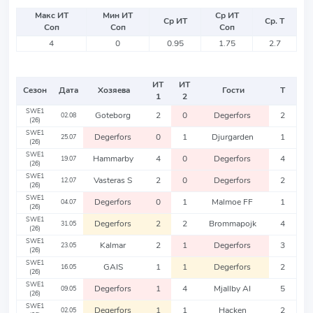
Макс ИТ
Мин ИТ
Ср ИТ
Ср ИТ
Ср. Т
Соп
Соп
Соп
4
0
0.95
1.75
2.7
ИТ
ИТ
Сезон
Дата
Хозяева
Гости
Т
1
2
SWE1
Goteborg
2
0
Degerfors
2
02.08
(26)
SWE1
Degerfors
0
1
Djurgarden
1
25.07
(26)
SWE1
Hammarby
4
0
Degerfors
4
19.07
(26)
SWE1
Vasteras S
2
0
Degerfors
2
12.07
(26)
SWE1
Degerfors
0
1
Malmoe FF
1
04.07
(26)
SWE1
Degerfors
2
2
Brommapojk
4
31.05
(26)
SWE1
Kalmar
2
1
Degerfors
3
23.05
(26)
SWE1
GAIS
1
1
Degerfors
2
16.05
(26)
SWE1
Degerfors
1
4
Mjallby AI
5
09.05
(26)
SWE1
Degerfors
1
1
Hacken
2
02.05