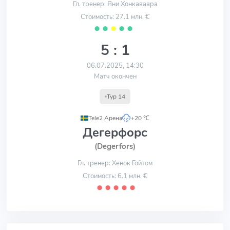
Гл. тренер: Яни Хонкаваара
Стоимость: 27.1 млн. €
⬤
⬤
⬤
⬤
⬤
5 : 1
06.07.2025, 14:30
Матч окончен
Тур 14
Tele2 Арена
,
+20 ℃
Дегерфорс
(Degerfors)
Гл. тренер: Хенок Гойтом
Стоимость: 6.1 млн. €
⬤
⬤
⬤
⬤
⬤