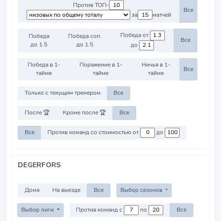
Против ТОП-
Все
за
матчей
Победа от
Победа
Победа соп.
Все
до 1.5
до 1.5
до
Победа в 1-
Поражение в 1-
Ничья в 1-
Все
тайме
тайме
тайме
Только с текущим тренером
Все
После 🏆
Кроме после 🏆
Все
Все
Против команд со стоимостью от
до
DEGERFORS
Дома
На выезде
Все
Выбор сезонов
Выбор лиги
Против команд с
по
Все