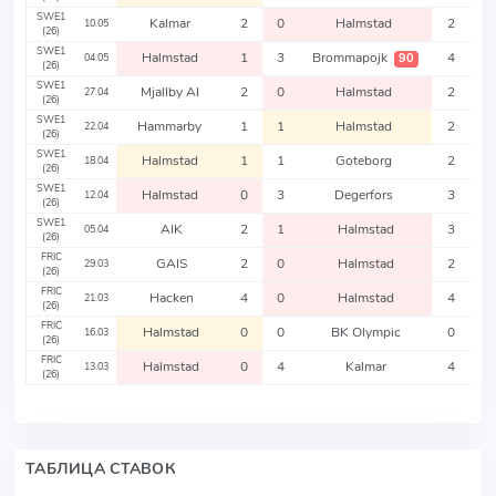
SWE1
Kalmar
2
0
Halmstad
2
10.05
(26)
SWE1
Halmstad
1
3
Brommapojk
4
90
04.05
(26)
SWE1
Mjallby AI
2
0
Halmstad
2
27.04
(26)
SWE1
Hammarby
1
1
Halmstad
2
22.04
(26)
SWE1
Halmstad
1
1
Goteborg
2
18.04
(26)
SWE1
Halmstad
0
3
Degerfors
3
12.04
(26)
SWE1
AIK
2
1
Halmstad
3
05.04
(26)
FRIC
GAIS
2
0
Halmstad
2
29.03
(26)
FRIC
Hacken
4
0
Halmstad
4
21.03
(26)
FRIC
Halmstad
0
0
BK Olympic
0
16.03
(26)
FRIC
Halmstad
0
4
Kalmar
4
13.03
(26)
ТАБЛИЦА СТАВОК