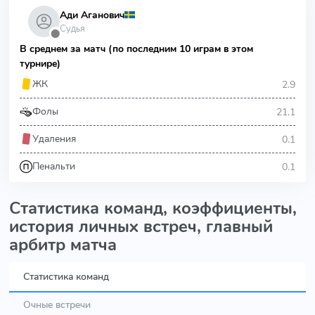
Ади Аганович
Судья
⬤
В среднем за матч (по последним 10 играм в этом
турнире)
2.9
ЖК
21.1
Фолы
0.1
Удаления
0.1
Пенальти
Статистика команд, коэффициенты,
история личных встреч, главный
арбитр матча
Статистика команд
Очные встречи