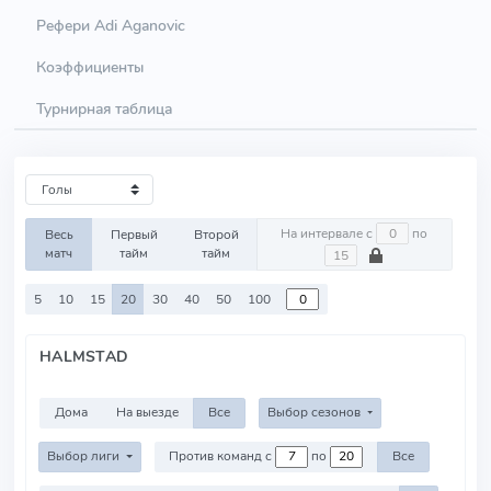
Рефери Adi Aganovic
Коэффициенты
Турнирная таблица
На интервале с
по
Весь
Первый
Второй
матч
тайм
тайм
5
10
15
20
30
40
50
100
HALMSTAD
Дома
На выезде
Все
Выбор сезонов
Выбор лиги
Против команд с
по
Все