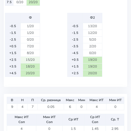
7.5
0/20
20/20
Ф
Ф2
-0.5
1/20
-0.5
13/20
-1.5
1/20
-1.5
12/20
-2.5
0/20
-2.5
5/20
+0.5
7/20
-3.5
2/20
+1.5
8/20
-4.5
0/20
+2.5
15/20
+0.5
19/20
+3.5
18/20
+1.5
19/20
+4.5
20/20
+2.5
20/20
В
Н
П
Ср. разница
Макс
Мин
Макс ИТ
Мин ИТ
9
4
7
0.05
6
0
4
0
Макс ИТ
Мин ИТ
Ср ИТ
Ср ИТ
Ср. Т
Соп
Соп
Соп
4
0
1.5
1.45
2.95