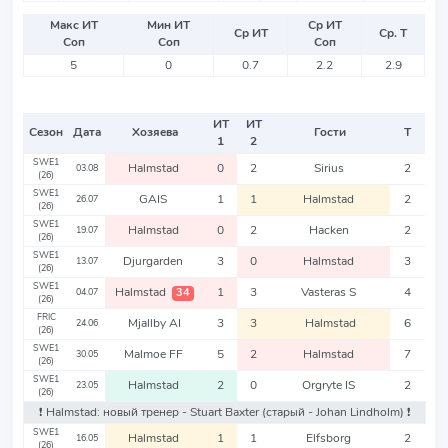
Макс ИТ
Мин ИТ
Ср ИТ
Ср ИТ
Ср. Т
Соп
Соп
Соп
5
0
0.7
2.2
2.9
ИТ
ИТ
Сезон
Дата
Хозяева
Гости
Т
1
2
SWE1
Halmstad
0
2
Sirius
2
03.08
(26)
SWE1
GAIS
1
1
Halmstad
2
26.07
(26)
SWE1
Halmstad
0
2
Hacken
2
19.07
(26)
SWE1
Djurgarden
3
0
Halmstad
3
13.07
(26)
SWE1
Halmstad
1
3
Vasteras S
4
34
04.07
(26)
FRIC
Mjallby AI
3
3
Halmstad
6
24.06
(26)
SWE1
Malmoe FF
5
2
Halmstad
7
30.05
(26)
SWE1
Halmstad
2
0
Orgryte IS
2
23.05
(26)
❗️ Halmstad: новый тренер - Stuart Baxter
(старый - Johan Lindholm)
❗️
SWE1
Halmstad
1
1
Elfsborg
2
16.05
(26)