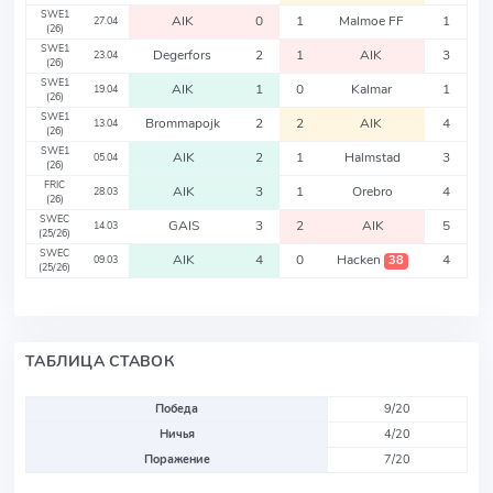
SWE1
AIK
0
1
Malmoe FF
1
27.04
(26)
SWE1
Degerfors
2
1
AIK
3
23.04
(26)
SWE1
AIK
1
0
Kalmar
1
19.04
(26)
SWE1
Brommapojk
2
2
AIK
4
13.04
(26)
SWE1
AIK
2
1
Halmstad
3
05.04
(26)
FRIC
AIK
3
1
Orebro
4
28.03
(26)
SWEC
GAIS
3
2
AIK
5
14.03
(25/26)
SWEC
AIK
4
0
Hacken
4
38
09.03
(25/26)
ТАБЛИЦА СТАВОК
Победа
9/20
Ничья
4/20
Поражение
7/20