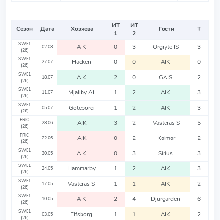
ИТ
ИТ
Сезон
Дата
Хозяева
Гости
Т
1
2
SWE1
AIK
0
3
Orgryte IS
3
02.08
(26)
SWE1
Hacken
0
0
AIK
0
27.07
(26)
SWE1
AIK
2
0
GAIS
2
18.07
(26)
SWE1
Mjallby AI
1
2
AIK
3
11.07
(26)
SWE1
Goteborg
1
2
AIK
3
05.07
(26)
FRIC
AIK
3
2
Vasteras S
5
28.06
(26)
FRIC
AIK
0
2
Kalmar
2
22.06
(26)
SWE1
AIK
0
3
Sirius
3
30.05
(26)
SWE1
Hammarby
1
2
AIK
3
24.05
(26)
SWE1
Vasteras S
1
1
AIK
2
17.05
(26)
SWE1
AIK
2
4
Djurgarden
6
10.05
(26)
SWE1
Elfsborg
1
1
AIK
2
03.05
(26)