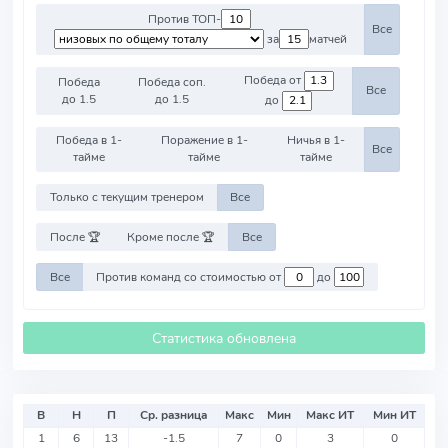
Против ТОП-
Все
за
матчей
Победа от
Победа
Победа соп.
Все
до 1.5
до 1.5
до
Победа в 1-
Поражение в 1-
Ничья в 1-
Все
тайме
тайме
тайме
Только с текущим тренером
Все
После 🏆
Кроме после 🏆
Все
Все
Против команд со стоимостью от
до
Статистика обновлена
В
Н
П
Ср. разница
Макс
Мин
Макс ИТ
Мин ИТ
1
6
13
-1.5
7
0
3
0