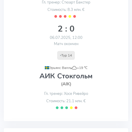
Гл. тренер: Стюарт Бакстер
Стоимость: 8.3 млн. €
⬤
⬤
⬤
⬤
⬤
2 : 0
06.07.2025, 12:00
Матч окончен
Тур 14
Эрьянс Валль
,
+19 ℃
АИК Стокгольм
(AIK)
Гл. тренер: Хосе Ривейро
Стоимость: 21.1 млн. €
⬤
⬤
⬤
⬤
⬤