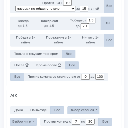
Против ТОП-
Все
за
матчей
Победа от
Победа
Победа соп.
Все
до 1.5
до 1.5
до
Победа в 1-
Поражение в 1-
Ничья в 1-
Все
тайме
тайме
тайме
Только с текущим тренером
Все
После 🏆
Кроме после 🏆
Все
Все
Против команд со стоимостью от
до
AIK
Дома
На выезде
Все
Выбор сезонов
Выбор лиги
Против команд с
по
Все