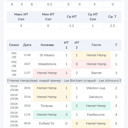
9
5
6
0.2
5
0
3
0
Макс ИТ
Мин ИТ
Ср ИТ
Ср ИТ
Ср. Т
Соп
Соп
Соп
3
0
1.2
1
2.2
ИТ
ИТ
Сезон
Дата
Хозяева
Гости
Т
1
2
FRIC
St Albans
1
1
Hemel Hemp
2
01.08
(26)
FRIC
Wealdstone
1
0
Hemel Hemp
1
18.07
(26)
FRIC
Hemel Hemp
1
2
Barnet
3
11.07
(26)
❗️ Hemel Hempstead: новый тренер - Lee Bircham
(старый - Lee Allinson)
❗️
ENG6
Hemel Hemp
1
1
Weston-sup
2
28.04
(25/26)
ENG6
Hemel Hemp
1
1
Salisbury
2
25.04
(25/26)
ENG6
Torquay
1
2
Hemel Hemp
3
18.04
(25/26)
ENG6
Hemel Hemp
3
1
Eastbourne
4
11.04
(25/26)
ENG6
Enfield To
0
0
Hemel Hemp
0
06.04
(25/26)