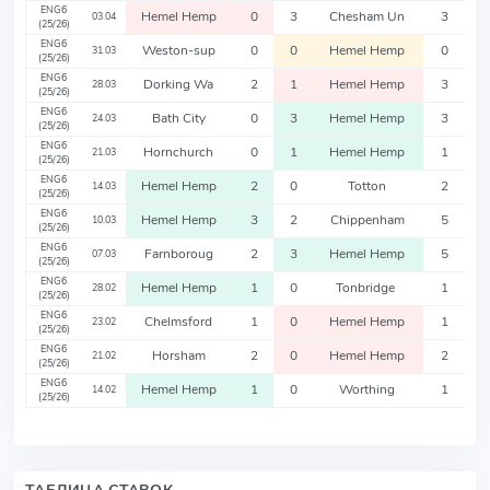
ENG6
Hemel Hemp
0
3
Chesham Un
3
03.04
(25/26)
ENG6
Weston-sup
0
0
Hemel Hemp
0
31.03
(25/26)
ENG6
Dorking Wa
2
1
Hemel Hemp
3
28.03
(25/26)
ENG6
Bath City
0
3
Hemel Hemp
3
24.03
(25/26)
ENG6
Hornchurch
0
1
Hemel Hemp
1
21.03
(25/26)
ENG6
Hemel Hemp
2
0
Totton
2
14.03
(25/26)
ENG6
Hemel Hemp
3
2
Chippenham
5
10.03
(25/26)
ENG6
Farnboroug
2
3
Hemel Hemp
5
07.03
(25/26)
ENG6
Hemel Hemp
1
0
Tonbridge
1
28.02
(25/26)
ENG6
Chelmsford
1
0
Hemel Hemp
1
23.02
(25/26)
ENG6
Horsham
2
0
Hemel Hemp
2
21.02
(25/26)
ENG6
Hemel Hemp
1
0
Worthing
1
14.02
(25/26)