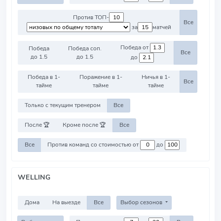
Против ТОП-
Все
за
матчей
Победа от
Победа
Победа соп.
Все
до 1.5
до 1.5
до
Победа в 1-
Поражение в 1-
Ничья в 1-
Все
тайме
тайме
тайме
Только с текущим тренером
Все
После 🏆
Кроме после 🏆
Все
Все
Против команд со стоимостью от
до
WELLING
Дома
На выезде
Все
Выбор сезонов