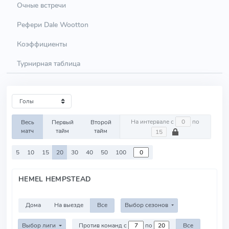
Очные встречи
Рефери Dale Wootton
Коэффициенты
Турнирная таблица
На интервале с
по
Весь
Первый
Второй
матч
тайм
тайм
5
10
15
20
30
40
50
100
HEMEL HEMPSTEAD
Дома
На выезде
Все
Выбор сезонов
Выбор лиги
Против команд с
по
Все