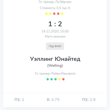
Гл. тренер: Ли Бёрчем
Стоимость: 0.5 тыс. €
⬤
⬤
⬤
⬤
⬤
1 : 2
14.11.2020, 15:00
Матч окончен
Тур 8
Юг
Уэллинг Юнайтед
(Welling)
Гл. тренер: Райан Максвелл
⬤
⬤
⬤
⬤
⬤
П1:
2
Х:
3.75
П2:
2.9