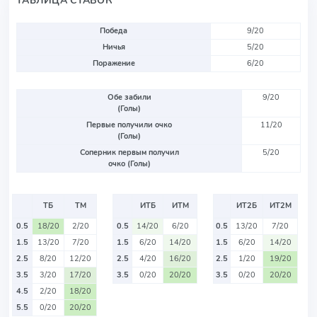
ТАБЛИЦА СТАВОК
Победа
9/20
Ничья
5/20
Поражение
6/20
Обе забили
9/20
(Голы)
Первые получили очко
11/20
(Голы)
Соперник первым получил
5/20
очко (Голы)
ТБ
ТМ
ИТБ
ИТМ
ИТ2Б
ИТ2М
0.5
18/20
2/20
0.5
14/20
6/20
0.5
13/20
7/20
1.5
13/20
7/20
1.5
6/20
14/20
1.5
6/20
14/20
2.5
8/20
12/20
2.5
4/20
16/20
2.5
1/20
19/20
3.5
3/20
17/20
3.5
0/20
20/20
3.5
0/20
20/20
4.5
2/20
18/20
5.5
0/20
20/20