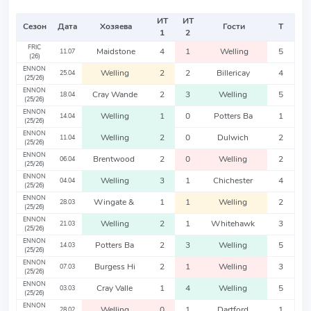
ИТ
ИТ
Сезон
Дата
Хозяева
Гости
Т
1
2
FRIC
Maidstone
4
1
Welling
5
11.07
(26)
ENNON
Welling
2
2
Billericay
4
25.04
(25/26)
ENNON
Cray Wande
2
3
Welling
5
18.04
(25/26)
ENNON
Welling
1
0
Potters Ba
1
14.04
(25/26)
ENNON
Welling
2
0
Dulwich
2
11.04
(25/26)
ENNON
Brentwood
2
0
Welling
2
06.04
(25/26)
ENNON
Welling
3
1
Chichester
4
04.04
(25/26)
ENNON
Wingate &
1
1
Welling
2
28.03
(25/26)
ENNON
Welling
2
1
Whitehawk
3
21.03
(25/26)
ENNON
Potters Ba
2
3
Welling
5
14.03
(25/26)
ENNON
Burgess Hi
2
1
Welling
3
07.03
(25/26)
ENNON
Cray Valle
1
4
Welling
5
03.03
(25/26)
ENNON
Welling
0
1
Dartford
1
28.02