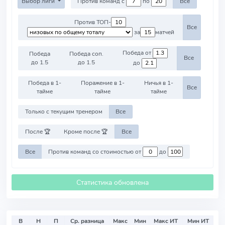
Выбор лиги
Против команд с
по
Все
Против ТОП-
Все
за
матчей
Победа от
Победа
Победа соп.
Все
до 1.5
до 1.5
до
Победа в 1-
Поражение в 1-
Ничья в 1-
Все
тайме
тайме
тайме
Только с текущим тренером
Все
После 🏆
Кроме после 🏆
Все
Все
Против команд со стоимостью от
до
Статистика обновлена
В
Н
П
Ср. разница
Макс
Мин
Макс ИТ
Мин ИТ