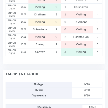
(25/26)
ENNON
Welling
2
1
Carshalton
3
24.02
(25/26)
ENNON
Chatham
3
1
Welling
4
21.02
(25/26)
ENNON
Welling
0
0
St Albans
0
14.02
(25/26)
ENNON
Folkestone
2
0
Welling
2
31.01
(25/26)
ENNON
Welling
0
2
Hashtag Un
2
24.01
(25/26)
ENNON
Aveley
2
1
Welling
3
19.01
(25/26)
ENNON
Canvey
1
3
Welling
4
17.01
(25/26)
ТАБЛИЦА СТАВОК
Победа
9/20
Ничья
3/20
Поражение
8/20
Обе забили
13/20